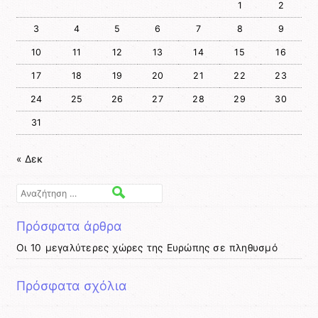
1
2
3
4
5
6
7
8
9
10
11
12
13
14
15
16
17
18
19
20
21
22
23
24
25
26
27
28
29
30
31
« Δεκ
Αναζήτηση
Πρόσφατα άρθρα
Οι 10 μεγαλύτερες χώρες της Ευρώπης σε πληθυσμό
Πρόσφατα σχόλια