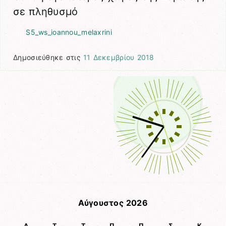
σε πληθυσμό
S5_ws_ioannou_melaxrini
Δημοσιεύθηκε στις
11 Δεκεμβρίου 2018
Αύγουστος 2026
Δ
Τ
Τ
Π
Π
Σ
Κ