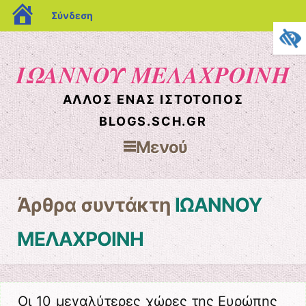
blogs.sch.gr
Σύνδεση
ΙΩΑΝΝΟΥ ΜΕΛΑΧΡΟΙΝΗ
ΆΛΛΟΣ ΈΝΑΣ ΙΣΤΌΤΟΠΟΣ
BLOGS.SCH.GR
Μενού
Μετάβαση στο περιεχόμενο
Άρθρα συντάκτη
ΙΩΑΝΝΟΥ
ΜΕΛΑΧΡΟΙΝΗ
Οι 10 μεγαλύτερες χώρες της Ευρώπης