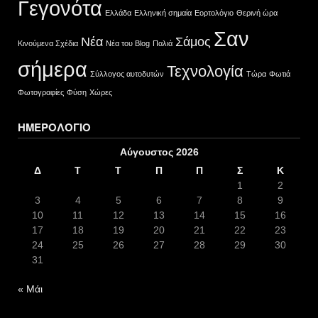
Γεγονότα
Ελλάδα
Ελληνική σημαία
Εορτολόγιο
Θερινή ώρα
Σαν
Νέα
Σάμος
Κινούμενα Σχέδια
Νέα του Blog
Παλιά
σήμερα
Τεχνολογία
Σύλλογος αυτοδυτών
Τώρα
Φωτιά
Φωτογραφίες
Φύση
Χώρες
ΗΜΕΡΟΛΌΓΙΟ
Αύγουστος 2026
Δ
Τ
Τ
Π
Π
Σ
Κ
1
2
3
4
5
6
7
8
9
10
11
12
13
14
15
16
17
18
19
20
21
22
23
24
25
26
27
28
29
30
31
« Μάι