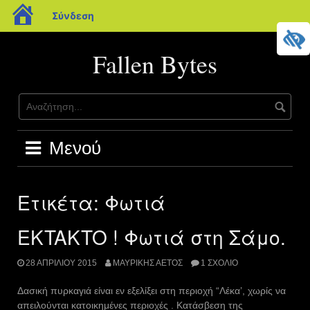
blogs.sch.gr
Σύνδεση
Μετάβαση
σε
Fallen Bytes
περιεχόμενο
Μενού
Ετικέτα:
Φωτιά
EKTAKTO ! Φωτιά στη Σάμο.
28 ΑΠΡΙΛΊΟΥ 2015
ΜΑΥΡΊΚΗΣ ΑΕΤΌΣ
1 ΣΧΌΛΙΟ
Δασική πυρκαγιά είναι εν εξελίξει στη περιοχή “Λέκα’, χωρίς να
απειλούνται κατοικημένες περιοχές . Κατάσβεση της