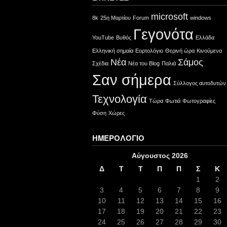
microsoft
8k
25η Μαρτίου
Forum
windows
Γεγονότα
YouTube
Βυθός
Ελλάδα
Ελληνική σημαία
Εορτολόγιο
Θερινή ώρα
Κινούμενα
Νέα
Σάμος
Σχέδια
Νέα του Blog
Παλιά
Σαν σήμερα
Σύλλογος αυτοδυτών
Τεχνολογία
Τώρα
Φωτιά
Φωτογραφίες
Φύση
Χώρες
ΗΜΕΡΟΛΌΓΙΟ
Αύγουστος 2026
Δ
Τ
Τ
Π
Π
Σ
Κ
1
2
3
4
5
6
7
8
9
10
11
12
13
14
15
16
17
18
19
20
21
22
23
24
25
26
27
28
29
30