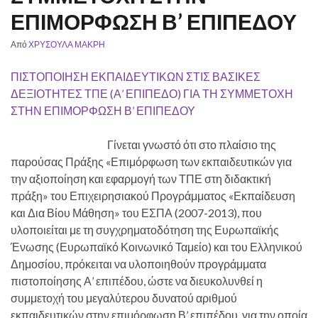
ΕΠΙΜΟΡΦΩΣΗ Β’ ΕΠΙΠΕΔΟΥ
Από
ΧΡΥΣΟΥΛΑ ΜΑΚΡΗ
ΠΙΣΤΟΠΟΙΗΣΗ ΕΚΠΑΙΔΕΥΤΙΚΩΝ ΣΤΙΣ ΒΑΣΙΚΕΣ
ΔΕΞΙΟΤΗΤΕΣ ΤΠΕ (Α’ ΕΠΙΠΕΔΟ) ΓΙΑ ΤΗ ΣΥΜΜΕΤΟΧΗ
ΣΤΗΝ ΕΠΙΜΟΡΦΩΣΗ Β’ ΕΠΙΠΕΔΟΥ
Γίνεται γνωστό ότι στο πλαίσιο της
παρούσας Πράξης «Επιμόρφωση των εκπαιδευτικών για
την αξιοποίηση και εφαρμογή των ΤΠΕ στη διδακτική
πράξη» του Επιχειρησιακού Προγράμματος «Εκπαίδευση
και Δια Βίου Μάθηση» του ΕΣΠΑ (2007-2013), που
υλοποιείται με τη συγχρηματοδότηση της Ευρωπαϊκής
Ένωσης (Ευρωπαϊκό Κοινωνικό Ταμείο) και του Ελληνικού
Δημοσίου, πρόκειται να υλοποιηθούν προγράμματα
πιστοποίησης Α’ επιπέδου, ώστε να διευκολυνθεί η
συμμετοχή του μεγαλύτερου δυνατού αριθμού
εκπαιδευτικών στην επιμόρφωση Β’ επιπέδου, για την οποία