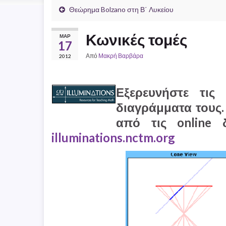
Θεώρημα Bolzano στη Β΄ Λυκείου
Κωνικές τομές
ΜΑΡ
17
Από
Μακρή Βαρβάρα
2012
Εξερευνήστε τις
διαγράμματα τους.
από τις online 
illuminations.nctm.org