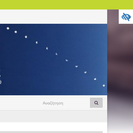
ς
ύ
Search
Αναζήτηση
for: