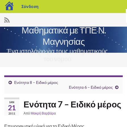
blogs.sch.gr
Σύνδεση
Μαθηματικά με ΤΠΕ Ν.
Μαγνησίας
Ένα ιστολόγιο για τους μαθηματικούς
του νομού
Εναλ
πλοή
Ενότητα 8 – Ειδικό μέρος
Ενότητα 6 – Ειδικό μέρος
Ενότητα 7 – Ειδικό μέρος
ΙΑΝ
21
Από
Μακρή Βαρβάρα
2011
Επιμορφωτικό υλικό για το Ειδικό Μέρος