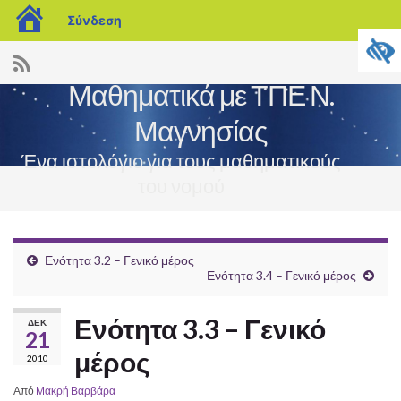
blogs.sch.gr
Σύνδεση
Μαθηματικά με ΤΠΕ Ν.
Μαγνησίας
Ένα ιστολόγιο για τους μαθηματικούς
του νομού
Εναλ
πλοή
Ενότητα 3.2 – Γενικό μέρος
Ενότητα 3.4 – Γενικό μέρος
Ενότητα 3.3 – Γενικό
ΔΕΚ
21
μέρος
2010
Από
Μακρή Βαρβάρα