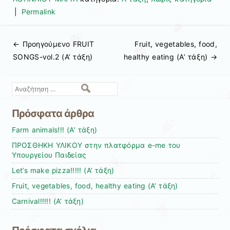
|
Permalink
← Προηγούμενo
FRUIT
Fruit, vegetables, food,
Πλοήγηση άρθρων
SONGS-vol.2 (Α’ τάξη)
healthy eating (Α’ τάξη)
→
Αναζήτηση
Πρόσφατα άρθρα
Farm animals!!! (Α’ τάξη)
ΠΡΟΣΘΗΚΗ ΥΛΙΚΟΥ στην πλατφόρμα e-me του
Υπουργείου Παιδείας
Let’s make pizza!!!!! (Α’ τάξη)
Fruit, vegetables, food, healthy eating (Α’ τάξη)
Carnival!!!!! (Α’ τάξη)