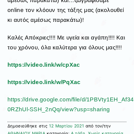
αμέσως παρακάτω) και…ζωγραφίσαμε
online τον κλόουν της τάξης μας (ακολουθεί
κι αυτός αμέσως παρακάτω)!
Καλές Απόκριες!!!! Με υγεία και αγάπη!!!! Και
του χρόνου, όλα καλύτερα για όλους μας!!!!
https://video.link/w/cpXac
https://video.link/w/PqXac
https://drive.google.com/file/d/1PBVty1EH_Af3
0RZhUl-SSH_2nQq/view?usp=sharing
Δημοσιεύθηκε στις
12 Μαρτίου 2021
από τον/την
ΑΘΗΝΑΙΟΥ ΜΑΡΙΑ
κατηγορία:
Α τάξη
,
Χωρίς κατηγορία