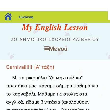
blogs.sch.gr
Σύνδεση
My English Lesson
2O ΔΗΜΟΤΙΚΌ ΣΧΟΛΕΊΟ ΑΛΙΒΕΡΊΟΥ
Μενού
Μετάβαση στο περιεχόμενο
Carnival!!!!! (Α’ τάξη)
Με τα μικρούλια “ζουληχτούλικα”
πρωτάκια μας, κάναμε σήμερα μάθημα για
το καρναβάλι. Μάθαμε τις στολές στα
αγγλικά, είδαμε βιντεάκια (ακολουθούν