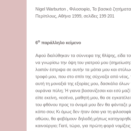
Nigel Warburton , Φιλοσοφία, Τα βασικά ζητήματ
Περίπλους, Αθήνα 1999, σελίδες 199 201
ο
6
παράλληλο κείμενο
Αφού διαλύθηκαν τα σύννεφα της θλίψης, είδα το
να γνωρίσω την όψη του γιατρού μου (σημείωση: 
λοιπόν έστριψα σε αυτήν τα μάτια μου και στύλ
τροφό μου, που στο σπίτι της σύχναζα από νέος, τ
αυτή τη μοναξιά της εξορίας μου, δασκάλα όλων
ουράνια πύλη; Ή γιανα βασανίζεσαι και εσύ μαζί
είπε εκείνη, «εσένα, μαθητή μου, θα σε εγκατέλε
του φθόνου προς το όνομά μου δεν θα φάνταζε μ
κόπο σου; Κι όμως δεν ήταν όσιο για τη φιλοσοφ
αθώου, θα φοβόμουν δηλαδή μήπως κατηγορηθώ κ
καινούργιο; Γιατί, τώρα, για πρώτη φορά νομίζει