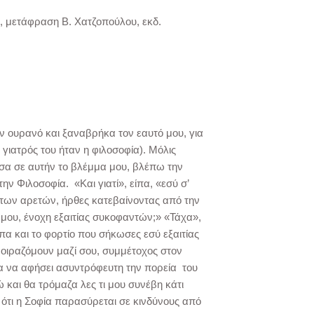
α, μετάφραση Β. Χατζοπούλου, εκδ.
ν ουρανό και ξαναβρήκα τον εαυτό μου, για
γιατρός του ήταν η φιλοσοφία). Μόλις
ωσα σε αυτήν το βλέμμα μου, βλέπω την
ην Φιλοσοφία. «Και γιατί», είπα, «εσύ σ’
 των αρετών, ήρθες κατεβαίνοντας από την
 μου, ένοχη εξαιτίας συκοφαντών;» «Τάχα»,
ιπα και το φορτίο που σήκωσες εσύ εξαιτίας
οιραζόμουν μαζί σου, συμμέτοχος στον
ία να αφήσει ασυντρόφευτη την πορεία του
αι θα τρόμαζα λες τι μου συνέβη κάτι
ς ότι η Σοφία παρασύρεται σε κινδύνους από