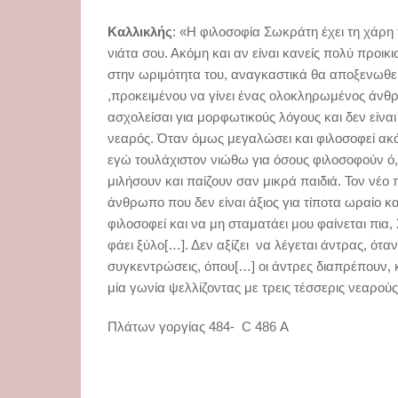
Καλλικλής
: «Η φιλοσοφία Σωκράτη έχει τη χάρη 
νιάτα σου. Ακόμη και αν είναι κανείς πολύ προικ
στην ωριμότητα του, αναγκαστικά θα αποξενωθεί
,προκειμένου να γίνει ένας ολοκληρωμένος άνθρ
ασχολείσαι για μορφωτικούς λόγους και δεν είνα
νεαρός. Όταν όμως μεγαλώσει και φιλοσοφεί ακόμ
εγώ τουλάχιστον νιώθω για όσους φιλοσοφούν ό,
μιλήσουν και παίζουν σαν μικρά παιδιά. Τον νέ
άνθρωπο που δεν είναι άξιος για τίποτα ωραίο κ
φιλοσοφεί και να μη σταματάει μου φαίνεται πια
φάει ξύλο[…]. Δεν αξίζει να λέγεται άντρας, όταν
συγκεντρώσεις, όπου[…] οι άντρες διαπρέπουν, κ
μία γωνία ψελλίζοντας με τρεις τέσσερις νεαρούς
Πλάτων γοργίας 484- C 486 Α