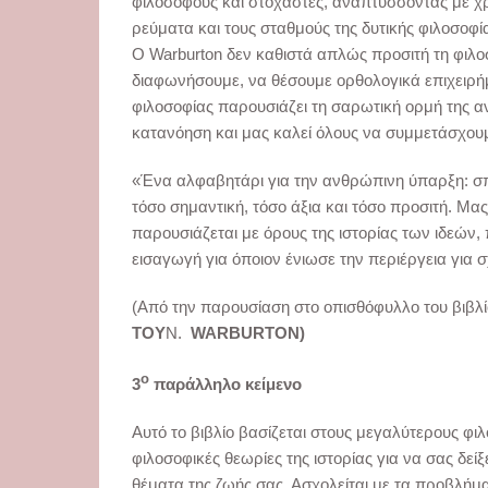
φιλοσόφους και στοχαστές, αναπτύσσοντας με χ
ρεύματα και τους σταθμούς της δυτικής φιλοσοφί
Ο Warburton δεν καθιστά απλώς προσιτή τη φιλο
διαφωνήσουμε, να θέσουμε ορθολογικά επιχειρήμ
φιλοσοφίας παρουσιάζει τη σαρωτική ορμή της α
κατανόηση και μας καλεί όλους να συμμετάσχου
«Ένα αλφαβητάρι για την ανθρώπινη ύπαρξη: σπά
τόσο σημαντική, τόσο άξια και τόσο προσιτή. Μας
παρουσιάζεται με όρους της ιστορίας των ιδεών,
εισαγωγή για όποιον ένιωσε την περιέργεια για 
(Από την παρουσίαση στο οπισθόφυλλο του βιβλ
TOY
N.
WARBURTON)
ο
3
παράλληλο κείμενο
Αυτό το βιβλίο βασίζεται στους μεγαλύτερους φι
φιλοσοφικές θεωρίες της ιστορίας για να σας δεί
θέματα της ζωής σας. Ασχολείται με τα προβλήμα