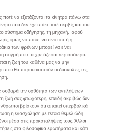
ς ποτέ να εξετάζονται τα κίνητρα πάνω στα
νητο που δεν έχει πάει ποτέ σερβίς και του
, το σύστημα οδήγησης, τη μηχανή, αφού
ίς όμως να παύει να είναι αυτή η
κάκια των φρένων μπορεί να είναι
η στιγμή που τα χρειάζεσαι περισσότερο.
ζεται η ζωή του καθένα μας να μην
 που θα παρουσιαστούν οι δυσκολίες της
ηση.
τε σοβαρά την ορθότητα των αντιλήψεων
ε τη ζωή σας φτωχότερη, επειδή ακριβώς δεν
ί άνθρωποι βρίσκουν ότι απαιτεί υπερβολικά
τωση η ενασχόληση με τέτοια θεμελιώδη
ένοι μέσα στις προκαταλήψεις τους. Άλλοι
ήσεις στα φιλοσοφικά ερωτήματα και κάτι