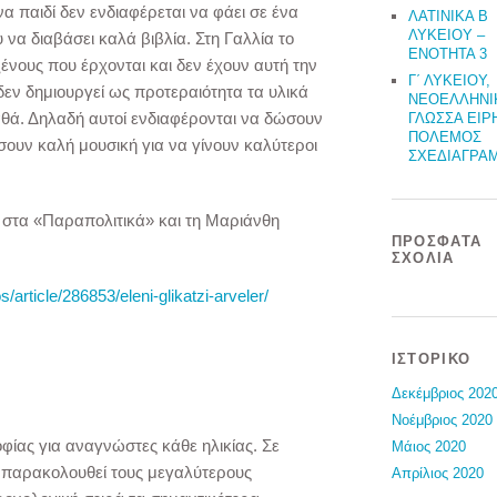
να παιδί δεν ενδιαφέρεται να φάει σε ένα
ΛΑΤΙΝΙΚΑ Β
ΛΥΚΕΙΟΥ –
 να διαβάσει καλά βιβλία. Στη Γαλλία το
ΕΝΟΤΗΤΑ 3
ξένους που έρχονται και δεν έχουν αυτή την
Γ΄ ΛΥΚΕΙΟΥ,
 δεν δημιουργεί ως προτεραιότητα τα υλικά
ΝΕΟΕΛΛΗΝΙ
αθά. Δηλαδή αυτοί ενδιαφέρονται να δώσουν
ΓΛΩΣΣΑ ΕΙΡ
ΠΟΛΕΜΟΣ
σουν καλή μουσική για να γίνουν καλύτεροι
ΣΧΕΔΙΑΓΡΑ
 στα «Παραπολιτικά» και τη Μαριάνθη
ΠΡΌΣΦΑΤΑ
ΣΧΌΛΙΑ
s/article/286853/eleni-glikatzi-arveler/
ΙΣΤΟΡΙΚΌ
Δεκέμβριος 202
Νοέμβριος 2020
φίας για αναγνώστες κάθε ηλικίας. Σε
Μάιος 2020
n παρακολουθεί τους μεγαλύτερους
Απρίλιος 2020