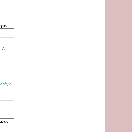
ΊΑ
τολόγια