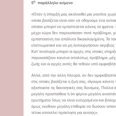
ο
5
παράλληλο κείμενο
«Όταν η ύπαρξή μας ακολουθεί μία ρουτίνα χωρί
οποία βασίζεται είναι σαν να οδηγούμε ένα αυτοκί
οποίου μπορεί να εμπιστεύεται κάνεις τα φρένα
μέχρι τώρα δεν παρουσίασαν ποτέ πρόβλημα, χωρ
εμπιστοσύνη του απόλυτα δικαιολογημένη. Τα τα
ελαττωματικά και να μη λειτουργήσουν ακριβώς τ
Κατ’ αναλογία μπορεί οι αρχές στις οποίες στηρί
παρουσιάζουν κανένα απολύτως πρόβλημα, μέχρι
ζωής και οι αρχές αυτές θα τεθούν υπό αμφισβήτ
Αλλά, από την άλλη πλευρά, αν δεν αμφισβητεί
στις οποίες βασίζεται η ζωή σας, σίγουρα κάνετ
αξιοποιείτε τις διανοητικές σας δυνάμεις. Πολλο
μεγάλη προσπάθεια ή ότι φέρνει μεγάλη αναστά
ερωτήματα Ίσως να είναι ευτυχισμένοι και βολεμ
όμως νιώθουν μεγάλη επιθυμία να δώσουν απαντ
τέτοιο αποτελεί πρόκληση για αυτούς».