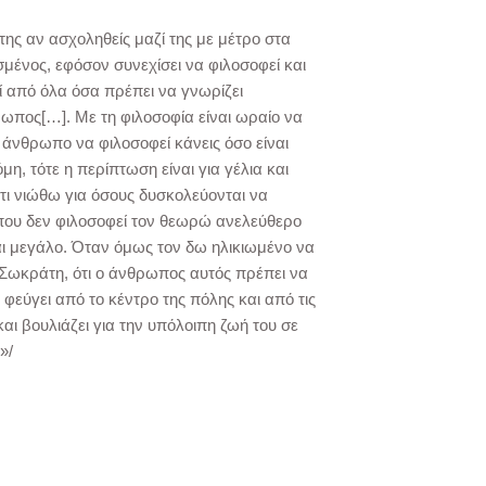
της αν ασχοληθείς μαζί της με μέτρο στα
ισμένος, εφόσον συνεχίσει να φιλοσοφεί και
 από όλα όσα πρέπει να γνωρίζει
ωπος[…]. Με τη φιλοσοφία είναι ωραίο να
ι άνθρωπο να φιλοσοφεί κάνεις όσο είναι
η, τότε η περίπτωση είναι για γέλια και
τι νιώθω για όσους δυσκολεύονται να
ο που δεν φιλοσοφεί τον θεωρώ ανελεύθερο
αι μεγάλο. Όταν όμως τον δω ηλικιωμένο να
, Σωκράτη, ότι ο άνθρωπος αυτός πρέπει να
 φεύγει από το κέντρο της πόλης και από τις
αι βουλιάζει για την υπόλοιπη ζωή του σε
»/