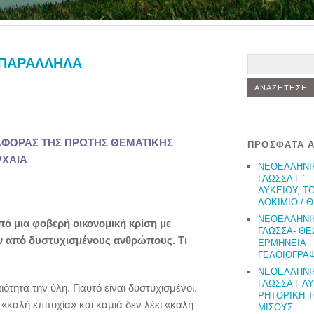
Αναζήτηση
-ΠΑΡΑΛΛΗΛΑ
ΑΦΟΡΑΣ ΤΗΣ ΠΡΩΤΗΣ ΘΕΜΑΤΙΚΗΣ
ΠΡΌΣΦΑΤΑ 
ΡΧΑΙΑ
ΝΕΟΕΛΛΗΝΙ
ΓΛΩΣΣΑ Γ ΄
ΛΥΚΕΙΟΥ, Τ
ΔΟΚΙΜΙΟ / 
ΝΕΟΕΛΛΗΝΙ
πό μια φοβερή οικονομική κρίση με
ΓΛΩΣΣΑ- ΘΕ
ον από δυστυχισμένους ανθρώπους. Τι
ΕΡΜΗΝΕΙΑ
ΓΕΛΟΙΟΓΡΑΦ
ΝΕΟΕΛΛΗΝΙ
ΓΛΩΣΣΑ Γ Λ
τητα την ύλη. Γιαυτό είναι δυστυχισμένοι.
ΡΗΤΟΡΙΚΗ 
«καλή επιτυχία» και καμιά δεν λέει «καλή
ΜΙΣΟΥΣ