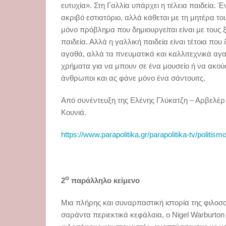
ευτυχία». Στη Γαλλία υπάρχει η τέλεια παιδεία. Έ
ακριβό εστιατόριο, αλλά κάθεται με τη μητέρα του
μόνο πρόβλημα που δημιουργείται είναι με τους 
παιδεία. Αλλά η γαλλική παιδεία είναι τέτοια που
αγαθά, αλλά τα πνευματικά και καλλιτεχνικά αγ
χρήματα για να μπουν σε ένα μουσείο ή να ακού
άνθρωποι και ας φάνε μόνο ένα σάντουιτς.
Από συνέντευξη της Ελένης Γλύκατζη – Αρβελέρ
Κουνιά.
https://www.parapolitika.gr/parapolitika-tv/politismo
ο
2
παράλληλο κείμενο
Μια πλήρης και συναρπαστική ιστορία της φιλοσο
σαράντα περιεκτικά κεφάλαια, ο Nigel Warburto