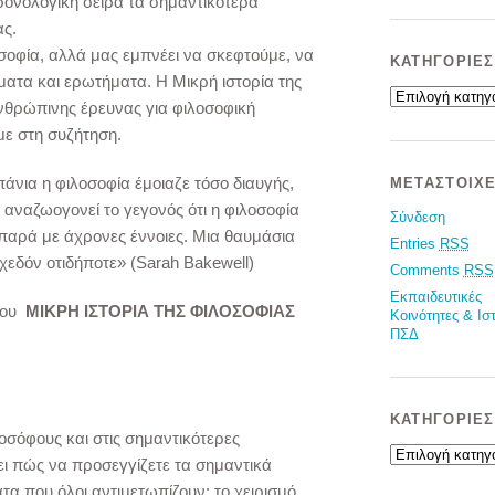
ρονολογική σειρά τα σημαντικότερα
ας.
σοφία, αλλά μας εμπνέει να σκεφτούμε, να
KΑΤΗΓΟΡΊΕΣ
ατα και ερωτήματα. Η Μικρή ιστορία της
Kατηγορίες
νθρώπινης έρευνας για φιλοσοφική
με στη συζήτηση.
νια η φιλοσοφία έμοιαζε τόσο διαυγής,
ΜΕΤΑΣΤΟΙΧΕ
 αναζωογονεί το γεγονός ότι η φιλοσοφία
Σύνδεση
 παρά με άχρονες έννοιες. Μια θαυμάσια
Entries
RSS
σχεδόν οτιδήποτε» (Sarah Bakewell)
Comments
RSS
Εκπαιδευτικές
ίου
ΜΙΚΡΗ ΙΣΤΟΡΙΑ ΤΗΣ ΦΙΛΟΣΟΦΙΑΣ
Κοινότητες & Ισ
ΠΣΔ
KΑΤΗΓΟΡΊΕΣ
λοσόφους και στις σημαντικότερες
Kατηγορίες
ξει πώς να προσεγγίζετε τα σημαντικά
τα που όλοι αντιμετωπίζουν: το χειρισμό