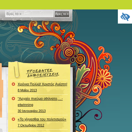
Βρες
Βρες το »
το
»
Χρόνια Πολλά! Χριστός Ανέστη!
8 Μαΐου 2013
“Αρχαίο πνεύμα αθάνατο,…-
etwinning
30 Ιανουαρίου 2013
«Το γίγνεσθαι του πολιτισμού»
7 Οκτωβρίου 2012