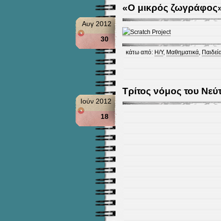
«Ο μικρός ζωγράφος
Αυγ 2012
30
κάτω από:
Η/Υ
,
Μαθηματικά
,
Παιδεί
Τρίτος νόμος του Νεύ
Ιούν 2012
18