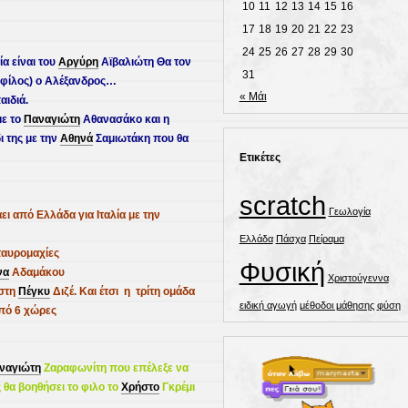
10
11
12
13
14
15
16
17
18
19
20
21
22
23
24
25
26
27
28
29
30
α είναι του
Αργύρη
Αϊβαλιώτη
Θα τον
31
 φίλος
) ο Αλέξανδρος…
« Μάι
αιδιά.
ε το
Παναγιώτη
Αθανασάκο και η
ι της με την
Αθηνά
Σαμιωτάκη που θα
Ετικέτες
scratch
Γεωλογία
ει από Ελλάδα για Ιταλία με την
Ελλάδα
Πάσχα
Πείραμα
ταυρομαχίες
Φυσική
να
Αδαμάκου
Χριστούγεννα
 στη
Πέγκυ
Διζέ.
Και έτσι η τρίτη ομάδα
ειδική αγωγή
μέθοδοι μάθησης
φύση
από 6 χώρες
ναγιώτη
Ζαραφωνίτη
που επέλεξε να
 θα βοηθήσει το φιλο το
Χρήστο
Γκρέμι