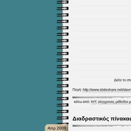
Δείτε το σ
Πηγή:
http://www.slideshare.net/sta
κάτω από:
Η/Υ
,
σύγχρονες μέθοδοι 
Διαδραστικός πίνακα
Απρ 2009