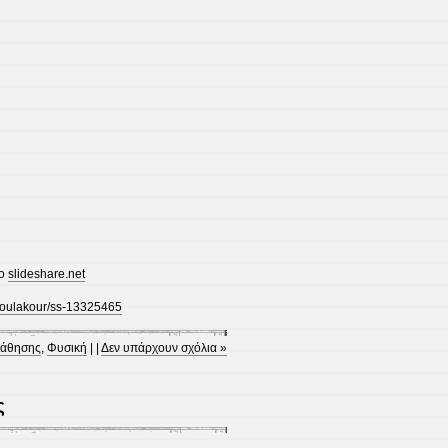
το
slideshare.net
vroulakour/ss-13325465
μάθησης
,
Φυσική
| |
Δεν υπάρχουν σχόλια »
ς