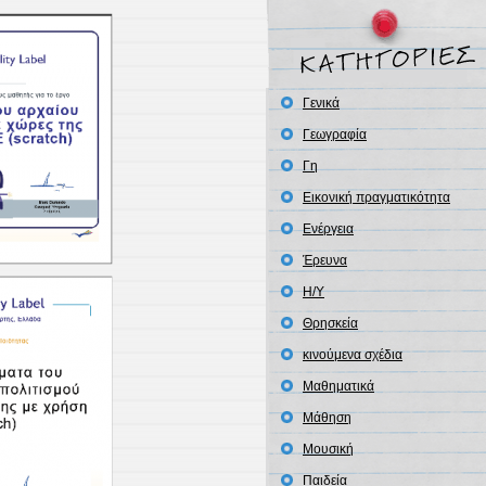
Γενικά
Γεωγραφία
Γη
Εικονική πραγματικότητα
Ενέργεια
Έρευνα
Η/Υ
Θρησκεία
κινούμενα σχέδια
Μαθηματικά
Μάθηση
Μουσική
Παιδεία