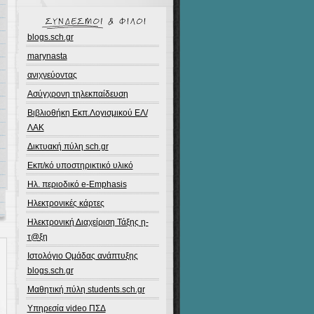
blogs.sch.gr
marynasta
ανιχνεύοντας
Ασύγχρονη τηλεκπαίδευση
Βιβλιοθήκη Εκπ.Λογισμικού ΕΛ/
ΛΑΚ
Δικτυακή πύλη sch.gr
Εκπ/κό υποστηρικτικό υλικό
Ηλ. περιοδικό e-Emphasis
Ηλεκτρονικές κάρτες
Ηλεκτρονική Διαχείριση Τάξης η-
τ@ξη
Ιστολόγιο Ομάδας ανάπτυξης
blogs.sch.gr
Μαθητική πύλη students.sch.gr
Υπηρεσία video ΠΣΔ