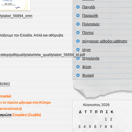
Παιχνίδι
Παραμύθι
itylabel_56894_emn
Πολιτισμός
Πόντος
λλάξουμε την Ελλάδα. Απλά και αθόρυβα.
σύγχρονες μέθοδοι μάθησης
τέχνη
desktop/pdf/qualitylabel/etw_qualitylabel_56894_el.pdf
τεχνολογία
Φύση
Φυσική
/182662
παιδιά:
ει το πρώτο μήνυμα στη Κύπρο
Αύγουστος 2026
αντινούπολη)
Δ
Τ
Τ
Π
Π
Σ
Κ
αγιώτα
Σουμάκη (Σερβία)
1
2
3
4
5
6
7
8
9