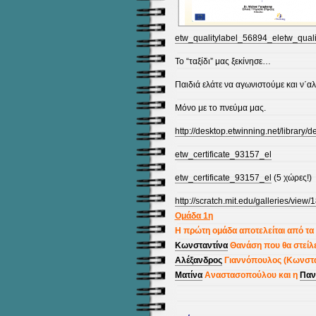
etw_qualitylabel_56894_el
etw_qual
Το “ταξίδι” μας ξεκίνησε…
Παιδιά ελάτε να αγωνιστούμε και ν΄α
Μόνο με το πνεύμα μας.
http://desk
top.etwinning.net/library/
etw_certificate_93157_el
etw_certificate_93157_el
(5 χώρες!)
http://scratch.mit.edu/galleries/view
Ομάδα 1η
Η πρώτη ομάδα αποτελείται από τα 
Κωνσταντίνα
Θανάση που θα στείλ
Αλέξανδρος
Γιαννόπουλος (Κωνστ
Ματίνα
Αναστασοπούλου και η
Παν