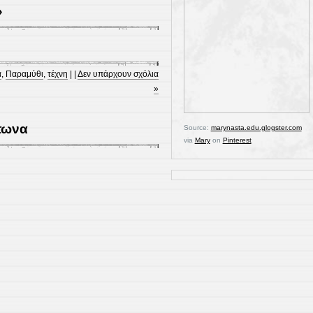
»
α
,
Παραμύθι
,
τέχνη
| |
Δεν υπάρχουν σχόλια
»
τωνα
Source:
marynasta.edu.glogster.com
via
Mary
on
Pinterest