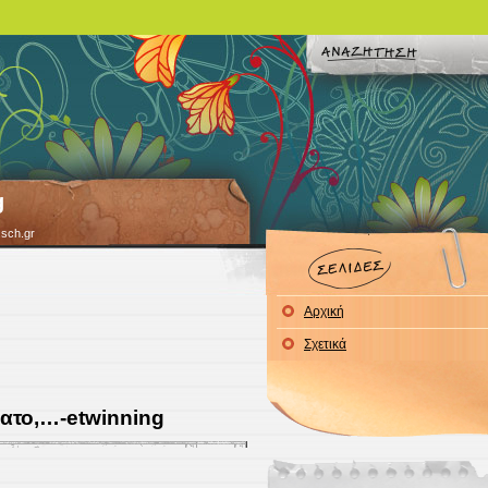
g
.sch.gr
Αρχική
Σχετικά
ατο,…-etwinning