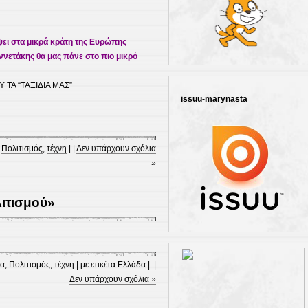
εψει στα μικρά κράτη της Ευρώπης
νετάκης θα μας πάνε στο πιο μικρό
ΤΑ “ΤΑΞΙΔΙΑ ΜΑΣ”
issuu-marynasta
,
Πολιτισμός
,
τέχνη
| |
Δεν υπάρχουν σχόλια
»
λιτισμού»
ία
,
Πολιτισμός
,
τέχνη
| με ετικέτα
Ελλάδα
| |
Δεν υπάρχουν σχόλια »