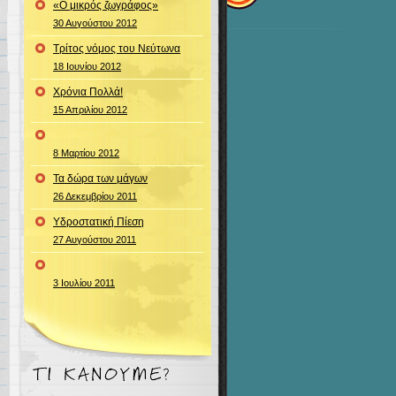
«Ο μικρός ζωγράφος»
30 Αυγούστου 2012
Τρίτος νόμος του Νεύτωνα
18 Ιουνίου 2012
Χρόνια Πολλά!
15 Απριλίου 2012
8 Μαρτίου 2012
Τα δώρα των μάγων
26 Δεκεμβρίου 2011
Υδροστατική Πίεση
27 Αυγούστου 2011
3 Ιουλίου 2011