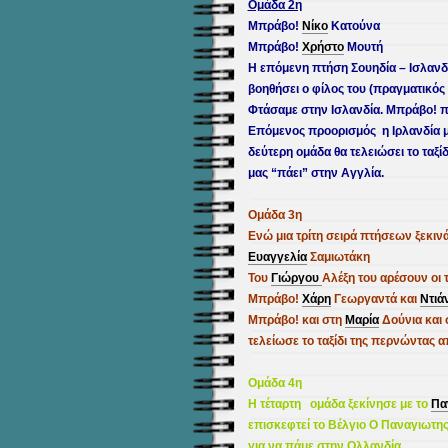
Ομάδα 2η
Μπράβο!
Νίκο
Κατούνα
Μπράβο!
Χρήστο
Μουτή
Η επόμενη πτήση Σουηδία – Ισλανδί
βοηθήσει ο φίλος του (
πραγματικός
Φτάσαμε στην Ισλανδία. Μπράβο! π
Επόμενος προορισμός η Ιρλανδία μ
δεύτερη ομάδα θα τελειώσει το ταξίδ
μας “πάει” στην Αγγλία.
Ομάδα 3η
Ενώ μια
τρίτη σειρά πτήσεων ξεκινά
Ευαγγελία
Σαμιωτάκη
Του
Γιώργου
Αλέξη
του αρέσουν οι 
Μπράβο!
Χάρη
Γεωργαντά
και
Ντιά
Μπράβο! και στη
Μαρία
Δούνια
και
τελείωσε το ταξίδι της περνώντας 
Ομάδα 4η
Η τέταρτη ομάδα ξεκίνησε με το
Πα
επισκεφτεί το Βέλγιο Ο Παναγιωτης
για να πάμε στην Ολλανδία.