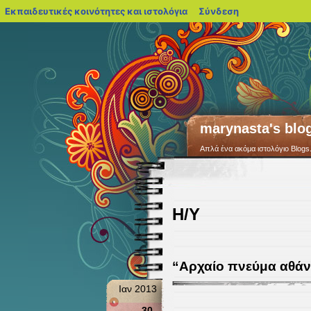
blogs.sch.gr
Εκπαιδευτικές κοινότητες και ιστολόγια
Σύνδεση
marynasta's blo
Απλά ένα ακόμα ιστολόγιο Blogs
Η/Υ
“Αρχαίο πνεύμα αθάν
Ιαν 2013
30