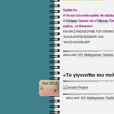
Ομάδα 5η
Η 5η και τελευταία ομάδα θα ταξιδ
Ο
Σπύρος
Τραγάς και ο
Γιάννης
Τζαν
κράτος , το Βατικανό
ΚΑΙ ΘΑ ΣΥΝΕΧΙΣΟΥΜΕ ΤΟΥ ΧΡΟΝΟΥ 
“ΚΑΛΑ ΑΠΟΤΕΛΕΣΜΑΤΑ” ΚΑΙ
“ΚΑΛΟ ΚΑΛΟΚΑΙΡΙ”
κάτω από:
Η/Υ
,
Μαθηματικά
,
Παιδεία
«Το γίγνεσθαι του πο
Οκτ 2012
7
κάτω από:
Η/Υ
,
Μαθηματικά
,
Παιδε