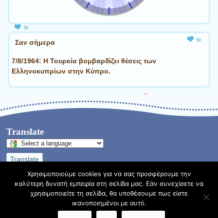
Σαν σήμερα
7/8/1964: Η Τουρκία βομβαρδίζει θέσεις των
Ελληνοκυπρίων στην Κύπρο.
Translate
Select
a
Translate
language
to
Χρησιμοποιούμε cookies για να σας προσφέρουμε την
translate
καλύτερη δυνατή εμπειρία στη σελίδα μας. Εάν συνεχίσετε να
this
χρησιμοποιείτε τη σελίδα, θα υποθέσουμε πως είστε
Φιλοξενείται στο https://blogs.sch.gr
| Θέμα:Cute Frames
page
ικανοποιημένοι με αυτό.
από
Ying Zhang
Εντάξει
Όχι
Read more