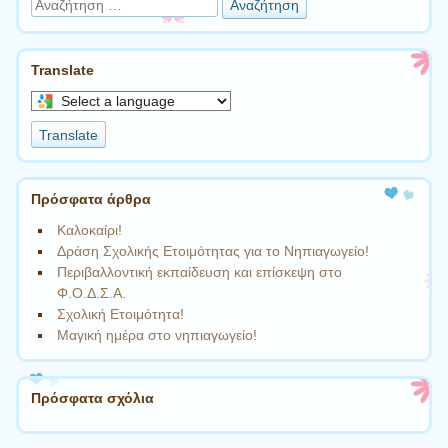
Αναζήτηση
Translate
Select
a
Translate
language
to
translate
Πρόσφατα άρθρα
this
page
Καλοκαίρι!
Δράση Σχολικής Ετοιμότητας για το Νηπιαγωγείο!
Περιβαλλοντική εκπαίδευση και επίσκεψη στο
Φ.Ο.Δ.Σ.Α.
Σχολική Ετοιμότητα!
Μαγική ημέρα στο νηπιαγωγείο!
Πρόσφατα σχόλια