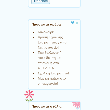
Translate
language
to
translate
this
page
Πρόσφατα άρθρα
Καλοκαίρι!
Δράση Σχολικής
Ετοιμότητας για το
Νηπιαγωγείο!
Περιβαλλοντική
εκπαίδευση και
επίσκεψη στο
Φ.Ο.Δ.Σ.Α.
Σχολική Ετοιμότητα!
Μαγική ημέρα στο
νηπιαγωγείο!
Πρόσφατα σχόλια