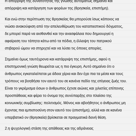
Η απόρριψη της δυνατότητας της γνώσης αυτομάτως σημαίνει και
απόρριψη και κατάργηση των φορέων της (θρησκεία, επιστήμη).
Και ενώ στην περίπτωση της θρησκείας θα μπορούσε ίσως κάποιος να
νιώσει ανακούφιση από την απελευθέρωση του καταπιεστικού δόγματος,
δε μπορεί παρά να αισθανθεί και την ανασφάλεια που δημιουργεί η
αφαίρεση του τάπητα κάτω από τα πόδια, η έλλειψη του πατρικού
στιβαρού ώμου να στηριχτεί και να λύσει τις όποιες απορίες.
Σημαίνει όμως ταυτόχρονα και κατάρριψη της επιστήμης, αφού η
επιστημονική γνώση θεωρείται ως η πιο έγκυρη. Αυτό σημαίνει ότι ο
άνθρωπος εγκαταλείπεται με άδεια χέρια και δεν έχει πια τα μέσα και τους
τρόπους να βοηθήσει τον εαυτό του σε κανένα πεδίο της επίγειας ζωής του.
Είναι το γκρέμισμα όσων ο άνθρωπος έχτισε αιώνες και χιλιετίες επίπονης
προσπάθειας και φέρει το όνομα της συνύπαρξης στο πλαίσιο της
κοινωνικής συμβίωσης: πολιτισμός. Μόνος και αβοήθητος ο άνθρωπος μη
έχοντας πια εμπιστοσύνη στον εαυτό του (επιστήμη), αλλά και σε κανένα
υπερβατικό ον (θρησκεία) βρίσκεται σε πραγματικά δεινή θέση.
2.η ψυχολογική στάση της απάθειας και της αδράνειας