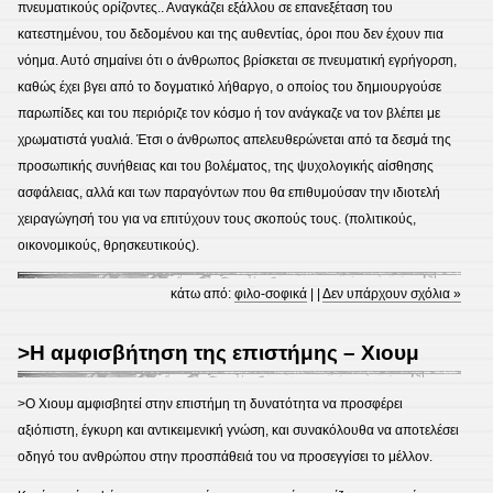
πνευματικούς ορίζοντες.. Αναγκάζει εξάλλου σε επανεξέταση του
κατεστημένου, του δεδομένου και της αυθεντίας, όροι που δεν έχουν πια
νόημα. Αυτό σημαίνει ότι ο άνθρωπος βρίσκεται σε πνευματική εγρήγορση,
καθώς έχει βγει από το δογματικό λήθαργο, ο οποίος του δημιουργούσε
παρωπίδες και του περιόριζε τον κόσμο ή τον ανάγκαζε να τον βλέπει με
χρωματιστά γυαλιά. Έτσι ο άνθρωπος απελευθερώνεται από τα δεσμά της
προσωπικής συνήθειας και του βολέματος, της ψυχολογικής αίσθησης
ασφάλειας, αλλά και των παραγόντων που θα επιθυμούσαν την ιδιοτελή
χειραγώγησή του για να επιτύχουν τους σκοπούς τους. (πολιτικούς,
οικονομικούς, θρησκευτικούς).
κάτω από:
φιλο-σοφικά
| |
Δεν υπάρχουν σχόλια »
>Η αμφισβήτηση της επιστήμης – Χιουμ
>O Χιουμ αμφισβητεί στην επιστήμη τη δυνατότητα να προσφέρει
αξιόπιστη, έγκυρη και αντικειμενική γνώση, και συνακόλουθα να αποτελέσει
οδηγό του ανθρώπου στην προσπάθειά του να προσεγγίσει το μέλλον.