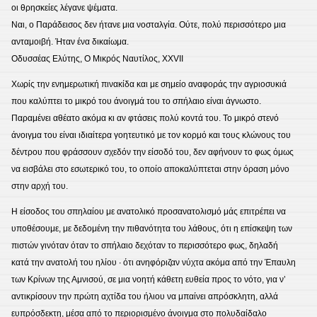
οι θρησκείες λέγανε ψέματα.
Ναι, ο Παράδεισος δεν ήτανε μια νοσταλγία. Ούτε, πολύ περισσότερο μια
ανταμοιβή. Ήταν ένα δικαίωμα.
Οδυσσέας Ελύτης, Ο Μικρός Ναυτίλος, ΧΧVII
Χωρίς την ενημερωτική πινακίδα και με σημείο αναφοράς την αγριοσυκιά
που καλύπτει το μικρό του άνοιγμά του το σπήλαιο είναι άγνωστο.
Παραμένει αθέατο ακόμα κι αν φτάσεις πολύ κοντά του. Το μικρό στενό
άνοιγμα του είναι ιδιαίτερα γοητευτικό με τον κορμό και τους κλώνους του
δέντρου που φράσσουν σχεδόν την είσοδό του, δεν αφήνουν το φως όμως
να εισβάλει στο εσωτερικό του, το οποίο αποκαλύπτεται στην όραση μόνο
στην αρχή του.
Η είσοδος του σπηλαίου με ανατολικό προσανατολισμό μάς επιτρέπει να
υποθέσουμε, με δεδομένη την πιθανότητα του λάθους, ότι η επίσκεψη των
πιστών γινόταν όταν το σπήλαιο δεχόταν το περισσότερο φως, δηλαδή
κατά την ανατολή του ηλίου ∙ ότι ανηφόριζαν νύχτα ακόμα από την Έπαυλη
των Κρίνων της Αμνισού, σε μια νοητή κάθετη ευθεία προς το νότο, για ν’
αντικρίσουν την πρώτη αχτίδα του ήλιου να μπαίνει απρόσκλητη, αλλά
ευπρόσδεκτη, μέσα από το περιορισμένο άνοιγμα στο πολυδαίδαλο