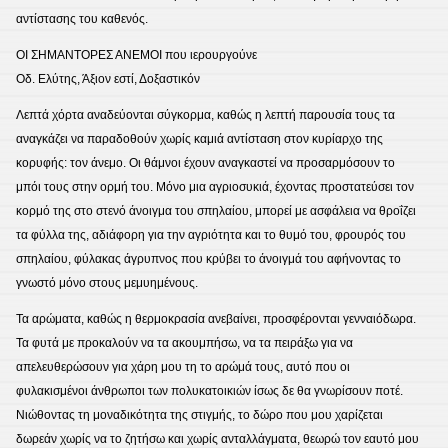
αντίστασης του καθενός.
ΟΙ ΣΗΜΑΝΤΟΡΕΣ ΑΝΕΜΟΙ που ιερουργούνε
Οδ. Ελύτης, Άξιον εστί, Δοξαστικόν
Λεπτά χόρτα αναδεύονται σύγκορμα, καθώς η λεπτή παρουσία τους τα
αναγκάζει να παραδοθούν χωρίς καμιά αντίσταση στον κυρίαρχο της
κορυφής: τον άνεμο. Οι θάμνοι έχουν αναγκαστεί να προσαρμόσουν το
μπόι τους στην ορμή του. Μόνο μια αγριοσυκιά, έχοντας προστατεύσει τον
κορμό της στο στενό άνοιγμα του σπηλαίου, μπορεί με ασφάλεια να θροΐζει
τα φύλλα της, αδιάφορη για την αγριότητα και το θυμό του, φρουρός του
σπηλαίου, φύλακας άγρυπνος που κρύβει το άνοιγμά του αφήνοντας το
γνωστό μόνο στους μεμυημένους.
Τα αρώματα, καθώς η θερμοκρασία ανεβαίνει, προσφέρονται γενναιόδωρα.
Τα φυτά με προκαλούν να τα ακουμπήσω, να τα πειράξω για να
απελευθερώσουν για χάρη μου τη το αρώμά τους, αυτό που οι
φυλακισμένοι άνθρωποι των πολυκατοικιών ίσως δε θα γνωρίσουν ποτέ.
Νιώθοντας τη μοναδικότητα της στιγμής, το δώρο που μου χαρίζεται
δωρεάν χωρίς να το ζητήσω και χωρίς ανταλλάγματα, θεωρώ τον εαυτό μου