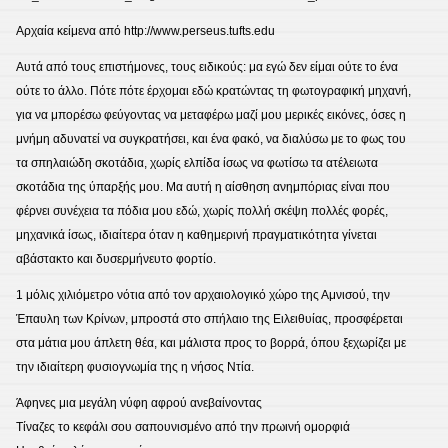
Αρχαία κείμενα από http://www.perseus.tufts.edu
Αυτά από τους επιστήμονες, τους ειδικούς: μα εγώ δεν είμαι ούτε το ένα
ούτε το άλλο. Πότε πότε έρχομαι εδώ κρατώντας τη φωτογραφική μηχανή,
για να μπορέσω φεύγοντας να μεταφέρω μαζί μου μερικές εικόνες, όσες η
μνήμη αδυνατεί να συγκρατήσει, και ένα φακό, να διαλύσω με το φως του
τα σπηλαιώδη σκοτάδια, χωρίς ελπίδα ίσως να φωτίσω τα ατέλειωτα
σκοτάδια της ύπαρξής μου. Μα αυτή η αίσθηση ανημπόριας είναι που
φέρνει συνέχεια τα πόδια μου εδώ, χωρίς πολλή σκέψη πολλές φορές,
μηχανικά ίσως, ιδιαίτερα όταν η καθημερινή πραγματικότητα γίνεται
αβάστακτο και δυσερμήνευτο φορτίο.
1 μόλις χιλιόμετρο νότια από τον αρχαιολογικό χώρο της Αμνισού, την
Έπαυλη των Κρίνων, μπροστά στο σπήλαιο της Ειλειθυίας, προσφέρεται
στα μάτια μου άπλετη θέα, και μάλιστα προς το βορρά, όπου ξεχωρίζει με
την ιδιαίτερη φυσιογνωμία της η νήσος Ντία.
Άφηνες μια μεγάλη νύφη αφρού ανεβαίνοντας
Τίναζες το κεφάλι σου σαπουνισμένο από την πρωινή ομορφιά