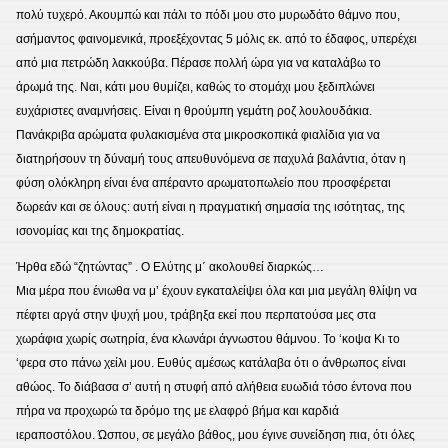
πολύ τυχερό. Ακουμπώ και πάλι το πόδι μου στο μυρωδάτο θάμνο που,
ασήμαντος φαινομενικά, προεξέχοντας 5 μόλις εκ. από το έδαφος, υπερέχει
από μια πετρώδη λακκούβα. Πέρασε πολλή ώρα για να καταλάβω το
άρωμά της. Ναι, κάτι μου θυμίζει, καθώς το στομάχι μου ξεδιπλώνει
ευχάριστες αναμνήσεις. Είναι η θρούμπη γεμάτη ροζ λουλουδάκια.
Πανάκριβα αρώματα φυλακισμένα στα μικροσκοπικά φιαλίδια για να
διατηρήσουν τη δύναμή τους απευθυνόμενα σε παχυλά βαλάντια, όταν η
φύση ολόκληρη είναι ένα απέραντο αρωματοπωλείο που προσφέρεται
δωρεάν και σε όλους: αυτή είναι η πραγματική σημασία της ισότητας, της
ισονομίας και της δημοκρατίας.
Ήρθα εδώ “ζητώντας” . Ο Ελύτης μ΄ ακολουθεί διαρκώς…
Mια μέρα που ένιωθα να μ’ έχουν εγκαταλείψει όλα και μια μεγάλη θλίψη να
πέφτει αργά στην ψυχή μου, τράβηξα εκεί που περπατούσα μες στα
χωράφια χωρίς σωτηρία, ένα κλωνάρι άγνωστου θάμνου. Το ‘κοψα Κι το
‘φερα στο πάνω χείλι μoυ. Ευθύς αμέσως κατάλαβα ότι ο άνθρωπος είναι
αθώος. Το διάβασα σ’ αυτή η στυφή από αλήθεια ευωδιά τόσο έντονα που
πήρα να προχωρώ τα δρόμο της με ελαφρό βήμα και καρδιά
ιεραποστόλου. Ώσπου, σε μεγάλο βάθος, μου έγινε συνείδηση πια, ότι όλες