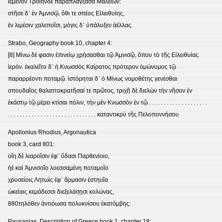
ἱέμενον Τροίηνδε παραπλάγξασα Μαλειῶν:
στῆσε δ᾽ ἐν Ἀμνισῷ, ὅθι τε σπέος Εἰλειθυίης,
ἐν λιμέσιν χαλεποῖσι, μόγις δ᾽ ὑπάλυξεν ἀέλλας.
Strabo, Geography book 10, chapter 4:
[8] Μίνω δέ φασιν ἐπινείῳ χρήσασθαι τῷ Ἀμνισῷ, ὅπου τὸ τῆς Εἰλειθυίας
ἱερόν. ἐκαλεῖτο δ᾽ ἡ Κνωσσὸς Καίρατος πρότερον ὁμώνυμος τῷ
παραρρέοντι ποταμῷ. ἱστόρηται δ᾽ ὁ Μίνως νομοθέτης γενέσθαι
σπουδαῖος θαλαττοκρατῆσαί τε πρῶτος, τριχῆ δὲ διελὼν τὴν νῆσον ἐν
ἑκάστῳ τῷ μέρει κτίσαι πόλιν, τὴν μὲν Κνωσσὸν ἐν τῷ . . . . . . . . . . . . . . . . . . . .
. . . . . . . . . . . . . . . . . . . . . . . . . . . . . . καταντικρὺ τῆς Πελοποννήσου
Apollonius Rhodius, Argonautica
book 3, card 801:
οἵη δὲ λιαροῖσιν ἐφ᾽ ὕδασι Παρθενίοιο,
ἠὲ καὶ Ἀμνισοῖο λοεσσαμένη ποταμοῖο
χρυσείοις Λητωὶς ἐφ᾽ ἅρμασιν ἑστηυῖα
ὠκείαις κεμάδεσσι διεξελάσῃσι κολώνας,
880τηλόθεν ἀντιόωσα πολυκνίσου ἑκατόμβης:
Pausanias, Description of Greece book 1, chapter 18: ..