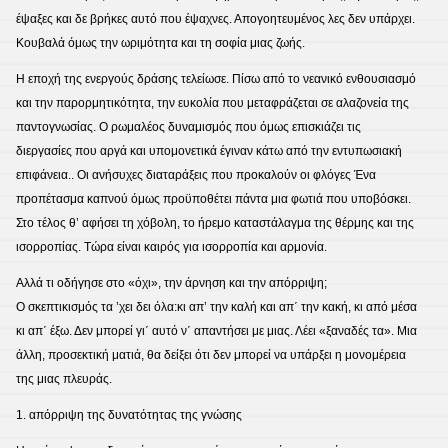
έψαξες και δε βρήκες αυτό που έψαχνες. Απογοητευμένος λες δεν υπάρχει.
Κουβαλά όμως την ωριμότητα και τη σοφία μιας ζωής.
Η εποχή της ενεργούς δράσης τελείωσε. Πίσω από το νεανικό ενθουσιασμό
και την παρορμητικότητα, την ευκολία που μεταφράζεται σε αλαζονεία της
παντογνωσίας. Ο ρωμαλέος δυναμισμός που όμως επισκιάζει τις
διεργασίες που αργά και υπομονετικά έγιναν κάτω από την εντυπωσιακή
επιφάνεια.. Οι ανήσυχες διαταράξεις που προκαλούν οι φλόγες Ένα
προπέτασμα καπνού όμως προϋποθέτει πάντα μια φωτιά που υποβόσκει.
Στο τέλος θ’ αφήσει τη χόβολη, το ήρεμο καταστάλαγμα της θέρμης και της
ισορροπίας. Τώρα είναι καιρός για ισορροπία και αρμονία.
Αλλά τι οδήγησε στο «όχι», την άρνηση και την απόρριψη;
Ο σκεπτικισμός τα ’χει δει όλα:κι απ’ την καλή και απ΄ την κακή, κι από μέσα
κι απ΄ έξω. Δεν μπορεί γι΄ αυτό ν΄ απαντήσει με μιας. Λέει «ξαναδές τα». Μια
άλλη, προσεκτική ματιά, θα δείξει ότι δεν μπορεί να υπάρξει η μονομέρεια
της μιας πλευράς.
1. απόρριψη της δυνατότητας της γνώσης