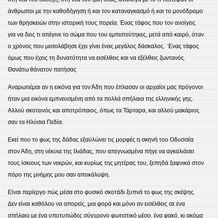
άνθρωποι με την καθοδήγηση ή και τον καταναγκασμό ή και το μονόδρομο
των θρησκειών στην ιστορική τους πορεία. Ένας τάφος που τον ανοίγεις
για να δεις τι απέγινε το σώμα που του εμπιστεύτηκες, μετά από καιρό, όταν
ο χρόνος που μεσολάβησε έχει γίνει ένας μεγάλος δάσκαλος. ¨Ενας τάφος
όμως που έχεις τη δυνατότητα να εισέλθεις και να εξέλθεις ζωντανός.
Θανάτω θάνατον πατήσας
Αναρωτιέμαι αν η εικόνα για τον Άδη που έπλασαν οι αρχαίοι μας πρόγονοι
ήταν μια εικόνα εμπνευσμένη από τα πολλά σπήλαια της ελληνικής γης.
Αλλού σκοτεινός και αποτρόπαιος, όπως τα Τάρταρα, και αλλού μακάριος
σαν τα Ηλύσια Πεδία.
Εκεί που το φως της δάδας εξαϋλώνει τις μορφές η σκηνή του Οδυσσέα
στον Άδη, στη νέκυια της Ιλιάδας, που απεγνωσμένα πήγε να αγκαλιάσει
τους ίσκιους των νεκρών, και κυρίως της μητέρας του, ξεπηδά ξαφνικά στον
πόρο της μνήμης μου σαν αποκάλυψη.
Είναι περίεργο πώς μέσα στο φυσικό σκοτάδι ξυπνά το φως της σκέψης.
Δεν είναι καθόλου να απορείς, μια φορά και μόνο αν εισέλθεις σε ένα
σπήλαιο με ένα υποτυπώδες σύγχρονο φωτιστικό μέσο, ένα φακό, κι ακόμα