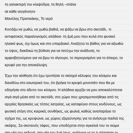
τη γαλακτερή του κλεψύδρα, τη θηλή –στάλα
σε κάθε νεογέννητο
Μανόλης Πρατικάκης, Το νερό
Κοιτάζω να χωθώ, να χωθώ βαθιά, να ψάξω να βρω στο σκοτάδι, -τι
αντιφατικός παραλογισμός αλήθεια- τη ζωή μου που κυλά στο φυσικό
ηλιακό φως, όχι όμως και στο υπαρξιακό. Αναζητώ το βάθος για να αξιωθώ
το ύψος, διεκδικώ τη βύθιση για να πετύχω την ανάδυση, το
αμφισβητούμενο για να βρω το σίγουρο, το περιορισμένο για το άπειρο, το
κρυφό για την αποκάλυψη.
Έχω την αίσθηση ότι έχω τρυπήσει το σκληρό κέλυφος του κόσμου και
διεισδύω στο εσωτερικό του, ότι βρήκα το κρυφό μονοπάτι που θα με
οδηγήσει στο άδυτο του κόσμου. Η αλήθεια αρχίζει να μου αποκαλύπτεται
σιγά σιγά μέσα από το σκοτάδι, στο χώρο που χρησιμοποιήθηκε από τις
αρχαίες θρησκείες ως τόπος λατρείας, ως καταφύγιο στους κινδύνους, ως
φυσική στέγη στις καιρικές συνθήκες, ως φωλιά, καθώς αναπαράγει το
σχήμα της, ως κρυψώνα, ως χώρος εξερεύνησης για τα ανήσυχα παιδιά της
σκέψης. Σα σκοτεινός τάφος, που υποδέχεται στην αγκαλιά του το σώμα
στη νέα του εκδοχή, στη νέα του ζωή ίσως, ανάλογα με το τι πίστεψαν οι