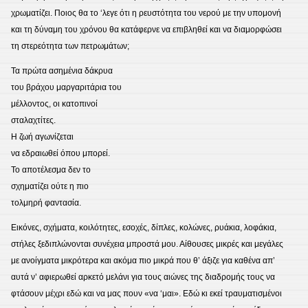
χρωματίζει. Ποιος θα το ‘λεγε ότι η ρευστότητα του νερού με την υπομονή
και τη δύναμη του χρόνου θα κατάφερνε να επιβληθεί και να διαμορφώσει
τη στερεότητα των πετρωμάτων;
Τα πρώτα ασημένια δάκρυα
του βράχου μαργαριτάρια του
μέλλοντος, οι κατοπινοί
σταλαχτίτες.
Η ζωή αγωνίζεται
να εδραιωθεί όπου μπορεί.
Το αποτέλεσμα δεν το
σχηματίζει ούτε η πιο
τολμηρή φαντασία.
Εικόνες, σχήματα, κοιλότητες, εσοχές, δίπλες, κολώνες, ρυάκια, λοφάκια,
στήλες ξεδιπλώνονται συνέχεια μπροστά μου. Αίθουσες μικρές και μεγάλες
με ανοίγματα μικρότερα και ακόμα πιο μικρά που θ’ άξιζε για καθένα απ’
αυτά ν’ αφιερωθεί αρκετό μελάνι για τους αιώνες της διαδρομής τους να
φτάσουν μέχρι εδώ και να μας πουν «να ‘μαι». Εδώ κι εκεί τραυματισμένοι