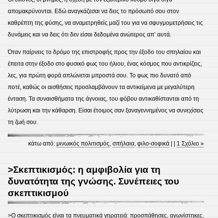
απομακρύνονται. Εδώ αναγκάζεσαι να δεις το πρόσωπό σου στον
καθρέπτη της φύσης, να αναμετρηθείς μαζί του για να σφυγμομετρήσεις τις
δυνάμεις και να δεις ότι δεν είσαι δεδομένα ανώτερος απ’ αυτά.
Όταν παίρνεις το δρόμο της επιστροφής προς την έξοδο του σπηλαίου και
έπειτα στην έξοδο στο φυσικό φως του ήλιου, ένας κόσμος που αντικρίζεις,
λες, για πρώτη φορά απλώνεται μπροστά σου. Το φως πιο δυνατό από
ποτέ, καθώς οι αισθήσεις προσλαμβάνουν τα αντικείμενα με μεγαλύτερη
ένταση. Τα συναισθήματα της άγνοιας, του φόβου αντικαθίστανται από τη
λύτρωση και την κάθαρση. Είσαι έτοιμος σαν ξαναγεννημένος να συνεχίσεις
τη ζωή σου.
κάτω από:
μινωικός πολιτισμός
,
σπήλαια
,
φιλο-σοφικά
| |
1 Σχόλιο »
>Σκεπτικισμός: η αμφιβολία για τη
δυνατότητα της γνώσης. Συνέπειες του
σκεπτικισμού
>Ο σκεπτικισμός είναι τα πνευματικά γηρατειά: προσπάθησες, αγωνίστηκες,