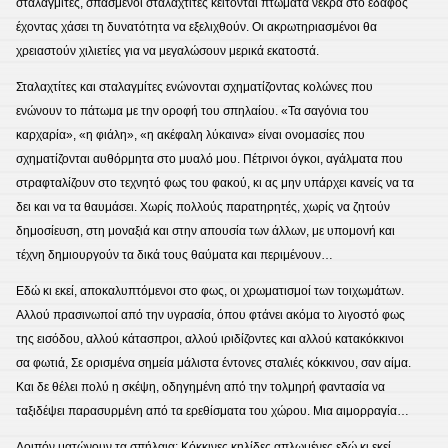
σταλαγμίτες, σπασμένοι σταλαχτίτες κείτονται πτώματα νεκρά στο έδαφος
έχοντας χάσει τη δυνατότητα να εξελιχθούν. Οι ακρωτηριασμένοι θα
χρειαστούν χιλιετίες για να μεγαλώσουν μερικά εκατοστά.
Σταλαχτίτες και σταλαγμίτες ενώνονται σχηματίζοντας κολώνες που
ενώνουν το πάτωμα με την οροφή του σπηλαίου. «Τα σαγόνια του
καρχαρία», «η φιάλη», «η ακέφαλη λύκαινα» είναι ονομασίες που
σχηματίζονται αυθόρμητα στο μυαλό μου. Πέτρινοι όγκοι, αγάλματα που
στραφταλίζουν στο τεχνητό φως του φακού, κι ας μην υπάρχει κανείς να τα
δει και να τα θαυμάσει. Χωρίς πολλούς παρατηρητές, χωρίς να ζητούν
δημοσίευση, στη μοναξιά και στην απουσία των άλλων, με υπομονή και
τέχνη δημιουργούν τα δικά τους θαύματα και περιμένουν…
Εδώ κι εκεί, αποκαλυπτόμενοι στο φως, οι χρωματισμοί των τοιχωμάτων.
Αλλού πρασινωποί από την υγρασία, όπου φτάνει ακόμα το λιγοστό φως
της εισόδου, αλλού κάτασπροι, αλλού ιριδίζοντες και αλλού κατακόκκινοι
σα φωτιά, Σε ορισμένα σημεία μάλιστα έντονες σταλιές κόκκινου, σαν αίμα.
Και δε θέλει πολύ η σκέψη, οδηγημένη από την τολμηρή φαντασία να
ταξιδέψει παρασυρμένη από τα ερεθίσματα του χώρου. Μια αιμορραγία…
Λοιπόν ματώνουν τα σπήλαια; Κόκκινες κηλίδες απλωμένες εδώ κι εκεί.