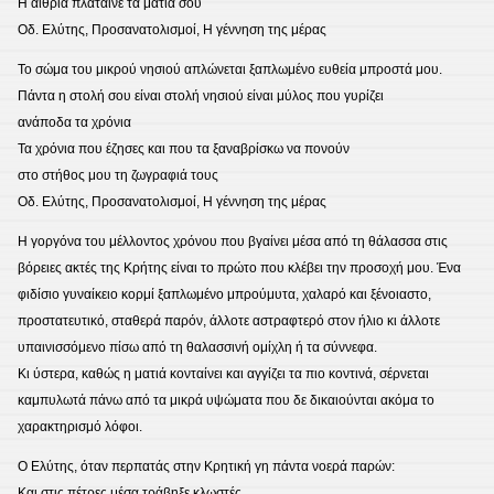
Η αιθρία πλάταινε τα μάτια σου
Οδ. Ελύτης, Προσανατολισμοί, Η γέννηση της μέρας
Το σώμα του μικρού νησιού απλώνεται ξαπλωμένο ευθεία μπροστά μου.
Πάντα η στολή σου είναι στολή νησιού είναι μύλος που γυρίζει
ανάποδα τα χρόνια
Τα χρόνια που έζησες και που τα ξαναβρίσκω να πονούν
στο στήθος μου τη ζωγραφιά τους
Οδ. Ελύτης, Προσανατολισμοί, Η γέννηση της μέρας
Η γοργόνα του μέλλοντος χρόνου που βγαίνει μέσα από τη θάλασσα στις
βόρειες ακτές της Κρήτης είναι το πρώτο που κλέβει την προσοχή μου. Ένα
φιδίσιο γυναίκειο κορμί ξαπλωμένο μπρούμυτα, χαλαρό και ξένοιαστο,
προστατευτικό, σταθερά παρόν, άλλοτε αστραφτερό στον ήλιο κι άλλοτε
υπαινισσόμενο πίσω από τη θαλασσινή ομίχλη ή τα σύννεφα.
Κι ύστερα, καθώς η ματιά κονταίνει και αγγίζει τα πιο κοντινά, σέρνεται
καμπυλωτά πάνω από τα μικρά υψώματα που δε δικαιούνται ακόμα το
χαρακτηρισμό λόφοι.
Ο Ελύτης, όταν περπατάς στην Κρητική γη πάντα νοερά παρών:
Και στις πέτρες μέσα τράβηξε κλωστές