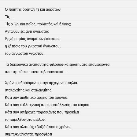
O ποιητής ὁρατῶν τε καὶ ἀοράτων
Τὶς …
Τίς ο Ὢν και ποῖος, ποδαπὸς καὶ ἡλίκος;
Αντωνυμίες: αντί ονόματος
Ἀρχὴ σοφίας ὀνομάτων ἐπίσκεψις:
η ζήτησις του γνωστού άγνωστου,
του άγνωστου γνωστού.
Τα διαχρονικά αναπάντητα φιλοσοφικά ερωτήματα επανέρχονται
απαιτητικά και πάντοτε βασανιστικά…
Χρόνος αθροισμένος στην αρχέγονη σπηλιά∙
σταλαχτίτης και σταλαγμίτης:
Κάτι σαν αισθητικό αρχείο του χρόνου.
Κάτι σαν καλλιτεχνική αποκρυστάλλωση του καιρού.
Κάτι σαν υπέροχες πορσελάνες που προικίζει
το παρελθόν στο μέλλον.
Κάτι σαν αλατούχα βυζιά όπου ο χρόνος
συμπυκνώνοντας προσφέρει