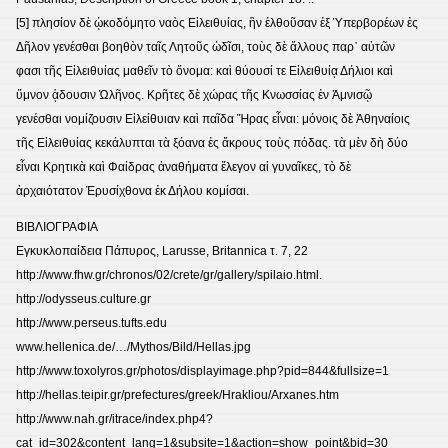
[5] πλησίον δὲ ᾠκοδόμητο ναὸς Εἰλειθυίας, ἣν ἐλθοῦσαν ἐξ Ὑπερβορέων ἐς
Δῆλον γενέσθαι βοηθὸν ταῖς Λητοῦς ὠδῖσι, τοὺς δὲ ἄλλους παρ᾽ αὐτῶν
φασι τῆς Εἰλειθυίας μαθεῖν τὸ ὄνομα: καὶ θύουσί τε Εἰλειθυίᾳ Δήλιοι καὶ
ὕμνον ᾁδουσιν Ὠλῆνος. Κρῆτες δὲ χώρας τῆς Κνωσσίας ἐν Ἀμνισῷ
γενέσθαι νομίζουσιν Εἰλείθυιαν καὶ παῖδα Ἥρας εἶναι: μόνοις δὲ Ἀθηναίοις
τῆς Εἰλειθυίας κεκάλυπται τὰ ξόανα ἐς ἄκρους τοὺς πόδας. τὰ μὲν δὴ δύο
εἶναι Κρητικὰ καὶ Φαίδρας ἀναθήματα ἔλεγον αἱ γυναῖκες, τὸ δὲ
ἀρχαιότατον Ἐρυσίχθονα ἐκ Δήλου κομίσαι.
ΒΙΒΛΙΟΓΡΑΦΙΑ
Εγκυκλοπαίδεια Πάπυρος, Larusse, Britannica τ. 7, 22
http://www.fhw.gr/chronos/02/crete/gr/gallery/spilaio.html.
http://odysseus.culture.gr
http://www.perseus.tufts.edu
www.hellenica.de/…/Mythos/Bild/Hellas.jpg
http://www.toxolyros.gr/photos/displayimage.php?pid=844&fullsize=1
http://hellas.teipir.gr/prefectures/greek/Hrakliou/Arxanes.htm
http://www.nah.gr/itrace/index.php4?
cat_id=302&content_lang=1&subsite=1&action=show_point&bid=30