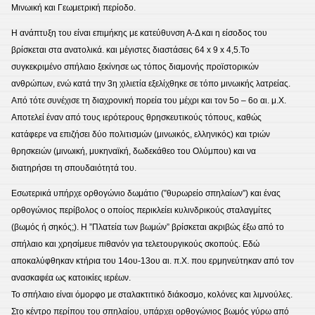
Μινωική και Γεωμετρική περίοδο.
Η ανάπτυξη του είναι επιμήκης με κατεύθυνση Α-Δ και η είσοδος του
βρίσκεται στα ανατολικά. και μέγιστες διαστάσεις 64 x 9 x 4,5.Το
συγκεκριμένο σπήλαιο ξεκίνησε ως τόπος διαμονής προϊστορικών
ανθρώπων, ενώ κατά την 3η χιλιετία εξελίχθηκε σε τόπο μινωικής λατρείας.
Από τότε συνέχισε τη διαχρονική πορεία του μέχρι και τον 5ο – 6ο αι. μ.Χ.
Αποτελεί έναν από τους ιερότερους θρησκευτικούς τόπους, καθώς
κατάφερε να επιζήσει δύο πολιτισμών (μινωικός, ελληνικός) και τριών
θρησκειών (μινωική, μυκηναϊκή, δωδεκάθεο του Ολύμπου) και να
διατηρήσει τη σπουδαιότητά του.
Eσωτερικά υπήρχε ορθογώνιο δωμάτιο (”θυρωρείο σπηλαίων”) και ένας
ορθογώνιος περίβολος ο οποίος περικλείει κυλινδρικούς σταλαγμίτες
(βωμός ή σηκός;). Η ”Πλατεία των βωμών” βρίσκεται ακριβώς έξω από το
σπήλαιο και χρησίμευε πιθανόν για τελετουργικούς σκοπούς. Εδώ
αποκαλύφθηκαν κτήρια του 14ου-13ου αι. π.X. που ερμηνεύτηκαν από τον
ανασκαφέα ως κατοικίες ιερέων.
Το σπήλαιο είναι όμορφο με σταλακτιτικό διάκοσμο, κολόνες και λιμνούλες.
Στο κέντρο περίπου του σπηλαίου, υπάρχει ορθογώνιος βωμός γύρω από