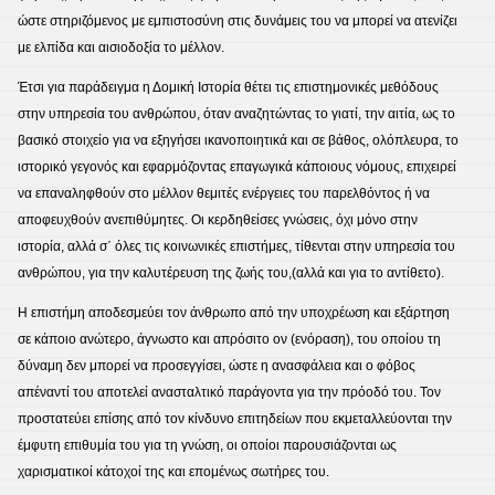
ώστε στηριζόμενος με εμπιστοσύνη στις δυνάμεις του να μπορεί να ατενίζει
με ελπίδα και αισιοδοξία το μέλλον.
Έτσι για παράδειγμα η Δομική Ιστορία θέτει τις επιστημονικές μεθόδους
στην υπηρεσία του ανθρώπου, όταν αναζητώντας το γιατί, την αιτία, ως το
βασικό στοιχείο για να εξηγήσει ικανοποιητικά και σε βάθος, ολόπλευρα, το
ιστορικό γεγονός και εφαρμόζοντας επαγωγικά κάποιους νόμους, επιχειρεί
να επαναληφθούν στο μέλλον θεμιτές ενέργειες του παρελθόντος ή να
αποφευχθούν ανεπιθύμητες. Οι κερδηθείσες γνώσεις, όχι μόνο στην
ιστορία, αλλά σ΄ όλες τις κοινωνικές επιστήμες, τίθενται στην υπηρεσία του
ανθρώπου, για την καλυτέρευση της ζωής του,(αλλά και για το αντίθετο).
Η επιστήμη αποδεσμεύει τον άνθρωπο από την υποχρέωση και εξάρτηση
σε κάποιο ανώτερο, άγνωστο και απρόσιτο ον (ενόραση), του οποίου τη
δύναμη δεν μπορεί να προσεγγίσει, ώστε η ανασφάλεια και ο φόβος
απέναντί του αποτελεί ανασταλτικό παράγοντα για την πρόοδό του. Τον
προστατεύει επίσης από τον κίνδυνο επιτηδείων που εκμεταλλεύονται την
έμφυτη επιθυμία του για τη γνώση, οι οποίοι παρουσιάζονται ως
χαρισματικοί κάτοχοί της και επομένως σωτήρες του.