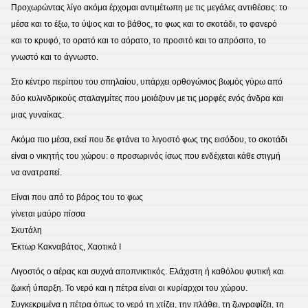
Προχωρώντας λίγο ακόμα έρχομαι αντιμέτωπη με τις μεγάλες αντιθέσεις: το
μέσα και το έξω, το ύψος και το βάθος, τo φως και το σκοτάδι, το φανερό
και το κρυφό, το ορατό και το αόρατο, το προσιτό και το απρόσιτο, το
γνωστό και το άγνωστο.
Στο κέντρο περίπου του σπηλαίου, υπάρχει ορθογώνιος βωμός γύρω από
δύο κυλινδρικούς σταλαγμίτες που μοιάζουν με τις μορφές ενός άνδρα και
μιας γυναίκας.
Ακόμα πιο μέσα, εκεί που δε φτάνει το λιγοστό φως της εισόδου, το σκοτάδι
είναι ο νικητής του χώρου: ο προσωρινός ίσως που ενδέχεται κάθε στιγμή
να ανατραπεί.
Είναι που από το βάρος του το φως
γίνεται μαύρο πίσσα
Σκυτάλη
Έκτωρ Κακναβάτος, Χαοτικά Ι
Λιγοστός ο αέρας και συχνά αποπνικτικός. Ελάχιστη ή καθόλου φυτική και
ζωική ύπαρξη. Το νερό και η πέτρα είναι οι κυρίαρχοι του χώρου.
Συγκεκριμένα η πέτρα όπως το νερό τη χτίζει, την πλάθει, τη ζωγραφίζει, τη