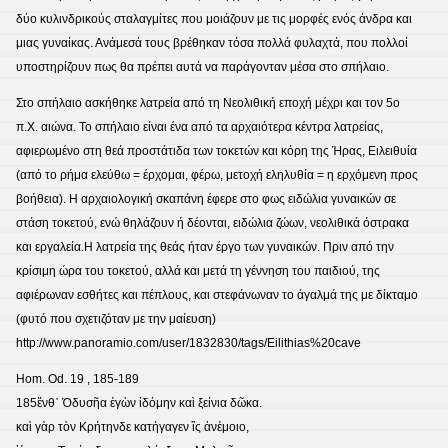
δύο κυλινδρικούς σταλαγμίτες που μοιάζουν με τις μορφές ενός άνδρα και
μιας γυναίκας. Ανάμεσά τους βρέθηκαν τόσα πολλά φυλαχτά, που πολλοί
υποστηρίζουν πως θα πρέπει αυτά να παράγονταν μέσα στο σπήλαιο.
Στο σπήλαιο ασκήθηκε λατρεία από τη Νεολιθική εποχή μέχρι και τον 5ο
π.Χ. αιώνα. Το σπήλαιο είναι ένα από τα αρχαιότερα κέντρα λατρείας,
αφιερωμένο στη θεά προστάτιδα των τοκετών και κόρη της Ήρας, Ειλειθυία
(από το ρήμα ελεύθω = έρχομαι, φέρω, μετοχή εληλυθία = η ερχόμενη προς
βοήθεια). Η αρχαιολογική σκαπάνη έφερε στο φως ειδώλια γυναικών σε
στάση τοκετού, ενώ θηλάζουν ή δέονται, ειδώλια ζώων, νεολιθικά όστρακα
και εργαλεία.Η λατρεία της θεάς ήταν έργο των γυναικών. Πριν από την
κρίσιμη ώρα του τοκετού, αλλά και μετά τη γέννηση του παιδιού, της
αφιέρωναν εσθήτες και πέπλους, και στεφάνωναν το άγαλμά της με δίκταμο
(φυτό που σχετιζόταν με την μαίευση)
http://www.panoramio.com/user/1832830/tags/Eilithias%20cave
Hom. Od. 19 , 185-189
185ἔνθ᾽ Ὀδυσῆα ἐγὼν ἰδόμην καὶ ξείνια δῶκα.
καὶ γὰρ τὸν Κρήτηνδε κατήγαγεν ἲς ἀνέμοιο,