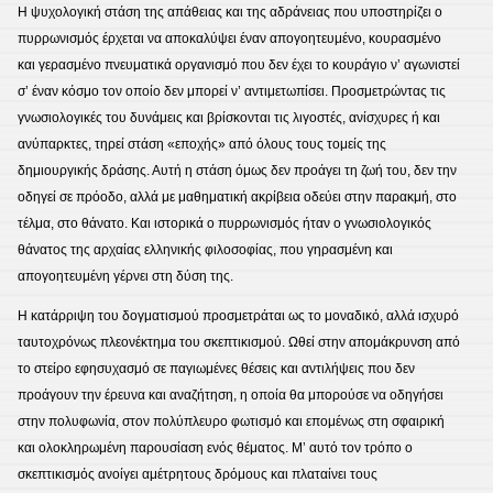
Η ψυχολογική στάση της απάθειας και της αδράνειας που υποστηρίζει ο
πυρρωνισμός έρχεται να αποκαλύψει έναν απογοητευμένο, κουρασμένο
και γερασμένο πνευματικά οργανισμό που δεν έχει το κουράγιο ν’ αγωνιστεί
σ’ έναν κόσμο τον οποίο δεν μπορεί ν’ αντιμετωπίσει. Προσμετρώντας τις
γνωσιολογικές του δυνάμεις και βρίσκονται τις λιγοστές, ανίσχυρες ή και
ανύπαρκτες, τηρεί στάση «εποχής» από όλους τους τομείς της
δημιουργικής δράσης. Αυτή η στάση όμως δεν προάγει τη ζωή του, δεν την
οδηγεί σε πρόοδο, αλλά με μαθηματική ακρίβεια οδεύει στην παρακμή, στο
τέλμα, στο θάνατο. Και ιστορικά ο πυρρωνισμός ήταν ο γνωσιολογικός
θάνατος της αρχαίας ελληνικής φιλοσοφίας, που γηρασμένη και
απογοητευμένη γέρνει στη δύση της.
Η κατάρριψη του δογματισμού προσμετράται ως το μοναδικό, αλλά ισχυρό
ταυτοχρόνως πλεονέκτημα του σκεπτικισμού. Ωθεί στην απομάκρυνση από
το στείρο εφησυχασμό σε παγιωμένες θέσεις και αντιλήψεις που δεν
προάγουν την έρευνα και αναζήτηση, η οποία θα μπορούσε να οδηγήσει
στην πολυφωνία, στον πολύπλευρο φωτισμό και επομένως στη σφαιρική
και ολοκληρωμένη παρουσίαση ενός θέματος. Μ’ αυτό τον τρόπο ο
σκεπτικισμός ανοίγει αμέτρητους δρόμους και πλαταίνει τους