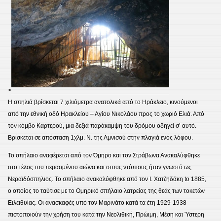
>
Η σπηλιά βρίσκεται 7 χιλιόμετρα ανατολικά από το Ηράκλειο, κινούμενοι
από την εθνική οδό Ηρακλείου – Αγίου Νικολάου προς το χωριό Ελιά. Από
τον κόμβο Καρτερού, μια δεξιά παράκαμψη του δρόμου οδηγεί σ’ αυτό.
Βρίσκεται σε απόσταση 1χλμ. Ν. της Αμνισού στην πλαγιά ενός λόφου.
Το σπήλαιο αναφέρεται από τον Όμηρο και τον Στράβωνα Ανακαλύφθηκε
στο τέλος του περασμένου αιώνα και στους ντόπιους ήταν γνωστό ως
Νεραϊδόσπηλιος. Το σπήλαιο ανακαλύφθηκε από τον Ι. Χατζηδάκη to 1885,
ο οποίος το ταύτισε με το Ομηρικό σπήλαιο λατρείας της θεάς των τοκετών
Ειλειθυίας. Οι ανασκαφές υπό τον Μαρινάτο κατά τα έτη 1929-1938
πιστοποιούν την χρήση του κατά την Νεολιθική, Πρώιμη, Μέση και Ύστερη