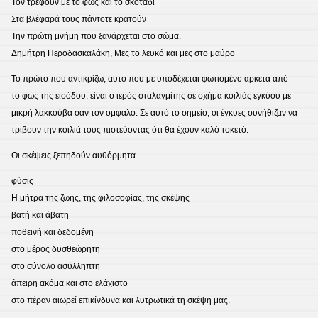
Τον τρέφουν με το φως και το σκοτάδι
Στα βλέφαρά τους πάντοτε κρατούν
Την πρώτη μνήμη που ξανάρχεται στο σώμα.
Δημήτρη Περοδασκαλάκη, Μες το λευκό και μες στο μαύρο
Το πρώτο που αντικρίζω, αυτό που με υποδέχεται φωτισμένο αρκετά από
το φως της εισόδου, είναι ο ιερός σταλαγμίτης σε σχήμα κοιλιάς εγκύου με
μικρή λακκούβα σαν τον ομφαλό. Σε αυτό το σημείο, οι έγκυες συνήθιζαν να
τρίβουν την κοιλιά τους πιστεύοντας ότι θα έχουν καλό τοκετό.
Οι σκέψεις ξεπηδούν αυθόρμητα
φύσις
Η μήτρα της ζωής, της φιλοσοφίας, της σκέψης
βατή και άβατη
ποθεινή και δεδομένη
στο μέρος δυσθεώρητη
στο σύνολο ασύλληπτη
άπειρη ακόμα και στο ελάχιστο
στο πέραν αιωρεί επικίνδυνα και λυτρωτικά τη σκέψη μας.