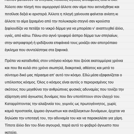
Άλλοτε σαν πληγή που αιμορραγεί άλλοτε σαν αίμα που εκτινάχθηκε και
πιτσίλισε δεξιά κι αριστερά. Άλλοτε η πληγή χαίνουσα φαίνεται ανίατη κι
άλλοτε το αίμα ξεραμένο από την πολυκαιρία στεγνό σαν κρούστα
ξεφλουδίζει να πετάξει το νεκρό δέρμα για να μπορέσει ν’ αναπτυχθεί άλλο,
υγιές, από κάτω. Πάνω στο αγνό τρυφερό άσπρο δέρμα των σπηλαίων,
στην αστραφτερή ή ιριδίζουσα επιφάνειά τους μοιάζει σαν αποτρόπαιο
έγκλημα που συντελέστηκε στα ξαφνικά.
Πρέπει να καταδυθείς στον υπόγειο κόσμο που ζούσε εκατομμύρια χρόνια
και που θα κυλά στο χρόνο σιωπηλά, διακριτικά, αθέατος και μετά το
σύντομο δικό μας πέρασμα απ’ αυτό τον κόσμο. Εδώ μέσα εξαφανίζεται ο
υπόλοιπος κόσμος. Όλος ο κόσμος είναι αυτός ο περιορισμένος του
σκότους που μεγεθύνει την ανθρώπινες φυσικές αδυναμίες που τονίζει την
εξάρτηση από άγνωστες δυνάμεις που δεν υποπίπτουν στον έλεγχό του.
Καταρρίπτοντας την αλαζονεία του, γυμνός ως πρωτογέννητος, χωρίς
καμιά προστασία, έρμαιο άγνωστων και ανεξέλεγκτων δυνάμεων, έρχεται να
δηλώσει την υποταγή του, την αδυναμία του και να παρακαλέσει για χάρη.
Τίποτε άλλο δεν του δίνει σιγουριά, παρά αυτό το φοβερό άγνωστο που
ικετεύει.