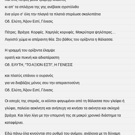
κι απ’ τα σπλάχνα της γης ανέβασε σχιστόλιθο
ένα γύρο σ’ όλη την πλαγιά τα πλατιά στερέωσε σκαλοπάτια
Οδ. Ελύτη, Άξιον Εστί, Γένεσις
Πέτρες. Βράχια. Κορφές. Χαμηλές κορυφές. Μακρύτερα ψηλότερες…
Λιγοστό χώμα κι απέραντη θέα. Στο βάθος του ορίζοντα η θάλασσα.
Η γραμμή του ορίζοντα έλαμψε
ορατή και πυκνή και αδιαπέραστη
Οδ. ΕΛΥΤΗ, “ΤΟ ΑΞΙΟΝ ΕΣΤΙ”, Η ΓΕΝΕΣΙΣ
και πλατύς επάνου ο ουρανός
για να διαβάζεις μόνος σου την απεραντοσύνη
Οδ. Ελύτη, Άξιον Εστί, Γένεσις
Οι εσοχές της στεριάς, οι κόλποι φαγωμένοι από τη θάλασσα που γλείφει ή
γλύφει, παλεύει αεικίνητη και ανήσυχη να κινήσει τα ακίνητα και σκληρά
βράχια. Και λίγο λίγο με την υπομονή της σε μακρύ χρονικό διάστημα τα
καταφέρνει.
Εδώ πάνω όλα κινούνται στο ρυθμό του ανέμου, ανάλογα με τη δύναμη