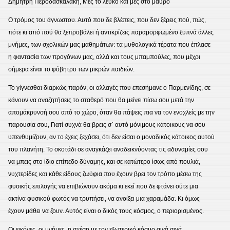
Δημήτρη Περοδασκαλάκη, Μες το λευκό και μες στο μαύρο
Ο τρόμος του άγνωστου. Αυτό που δε βλέπεις, που δεν ξέρεις πού, πώς,
πότε κι από πού θα ξεπροβάλει ή αντικρίζεις παραμορφωμένο ξυπνά άλλες
μνήμες, των σχολικών μας μαθημάτων: τα μυθολογικά τέρατα που έπλασε
η φαντασία των προγόνων μας, αλλά και τους μπαμπούλες, που μέχρι
σήμερα είναι το φόβητρο των μικρών παιδιών.
Το γίγνεσθαι διαρκώς παρόν, οι αλλαγές που επεσήμανε ο Παρμενίδης, σε
κάνουν να αναζητήσεις το σταθερό που θα μείνει πίσω σου μετά την
απομάκρυνσή σου από το χώρο, όταν θα πάψεις πια να τον ενοχλείς με την
παρουσία σου, Γιατί συχνά θα βρεις σ΄ αυτό μόνιμους κάτοικους να σου
υπενθυμίζουν, αν το έχεις ξεχάσει, ότι δεν είσαι ο μοναδικός κάτοικος αυτού
του πλανήτη. Το σκοτάδι σε αναγκάζει αναδεικνύοντας τις αδυναμίες σου
να μπεις στο ίδιο επίπεδο δύναμης, και σε κατώτερο ίσως από πουλιά,
νυχτερίδες και κάθε είδους ζωύφια που έχουν βρει τον τρόπο μέσω της
φυσικής επιλογής να επιβιώνουν ακόμα κι εκεί που δε φτάνει ούτε μια
ακτίνα φυσικού φωτός να τρυπήσει, να ανοίξει μια χαραμάδα. Κι όμως
έχουν μάθει να ζουν. Αυτός είναι ο δικός τους κόσμος, ο περιορισμένος.
Οι εικόνες, οι μνήμες, η σχέση με τον εξωτερικό κόσμο σιγά σιγά