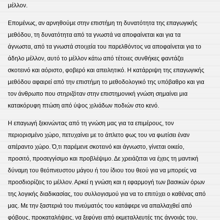
μέλλον.
Επομένως, αν αρνηθούμε στην επιστήμη τη δυνατότητα της επαγωγικής
μεθόδου, τη δυνατότητα από τα γνωστά να αποφαίνεται και για τα
άγνωστα, από τα γνωστά στοιχεία του παρελθόντος να αποφαίνεται για το
άδηλο μέλλον, αυτό το μέλλον κάτω από τέτοιες συνθήκες φαντάζει
σκοτεινό και αόριστο, φοβερό και απειλητικό. Η κατάρριψη της επαγωγικής
μεθόδου αφαιρεί από την επιστήμη το μεθοδολογικό της υπόβαθρο και για
τον άνθρωπο που στηριζόταν στην επιστημονική γνώση σημαίνει μια
κατακόρυφη πτώση από ύψος χιλιάδων ποδιών στο κενό.
Η επαγωγή ξεκινώντας από τη γνώση μας για τα επιμέρους, τον
περιορισμένο χώρο, πετυχαίνει με το άπλετο φως του να φωτίσει έναν
απέραντο χώρο. Ό,τι παρέμενε σκοτεινό και άγνωστο, γίνεται οικείο,
προσιτό, προσεγγίσιμο και προβλέψιμο. Δε χρειάζεται να έχεις τη μαντική
δύναμη του θεόπνευστου μάγου ή του ίδιου του θεού για να μπορείς να
προσδιορίζεις το μέλλον. Αρκεί η γνώση και η εφαρμογή των βασικών όρων
της λογικής διαδικασίας, του συλλογισμού για να το επιτύχει ο καθένας από
μας. Με την ξαστεριά του πνεύματός του κατάφερε να απαλλαχθεί από
φόβους, προκαταλήψεις, να ξεφύγει από εκμεταλλευτές της άγνοιάς του,