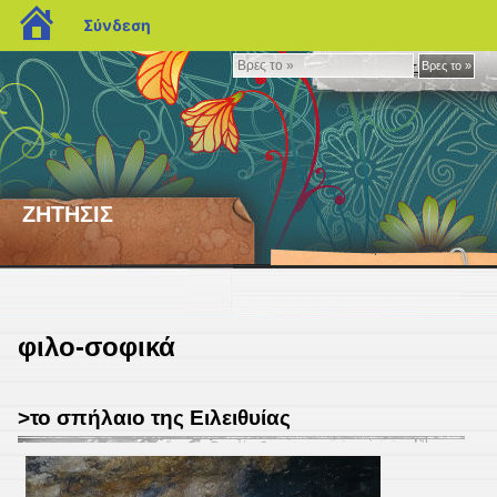
blogs.sch.gr
Σύνδεση
Βρες
Βρες το »
το
»
ΖΗΤΗΣΙΣ
φιλο-σοφικά
>το σπήλαιο της Ειλειθυίας