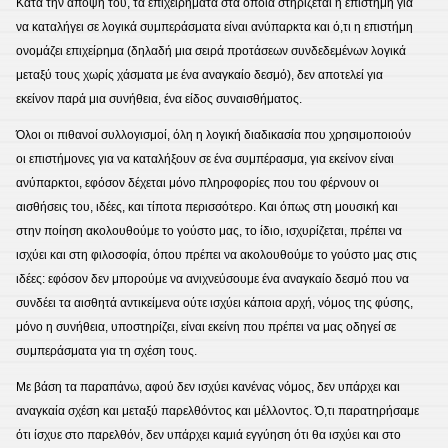
Κατά την άποψή του, τα επιχειρήματα στα οποία στηρίζεται η επιστήμη για
να καταλήγει σε λογικά συμπεράσματα είναι ανύπαρκτα και ό,τι η επιστήμη
ονομάζει επιχείρημα (δηλαδή μια σειρά προτάσεων συνδεδεμένων λογικά
μεταξύ τους χωρίς χάσματα με ένα αναγκαίο δεσμό), δεν αποτελεί για
εκείνον παρά μια συνήθεια, ένα είδος συναισθήματος.
Όλοι οι πιθανοί συλλογισμοί, όλη η λογική διαδικασία που χρησιμοποιούν
οι επιστήμονες για να καταλήξουν σε ένα συμπέρασμα, για εκείνον είναι
ανύπαρκτοι, εφόσον δέχεται μόνο πληροφορίες που του φέρνουν οι
αισθήσεις του, ιδέες, και τίποτα περισσότερο. Και όπως στη μουσική και
στην ποίηση ακολουθούμε το γούστο μας, το ίδιο, ισχυρίζεται, πρέπει να
ισχύει και στη φιλοσοφία, όπου πρέπει να ακολουθούμε το γούστο μας στις
ιδέες: εφόσον δεν μπορούμε να ανιχνεύσουμε ένα αναγκαίο δεσμό που να
συνδέει τα αισθητά αντικείμενα ούτε ισχύει κάποια αρχή, νόμος της φύσης,
μόνο η συνήθεια, υποστηρίζει, είναι εκείνη που πρέπει να μας οδηγεί σε
συμπεράσματα για τη σχέση τους.
Με βάση τα παραπάνω, αφού δεν ισχύει κανένας νόμος, δεν υπάρχει και
αναγκαία σχέση και μεταξύ παρελθόντος και μέλλοντος. Ό,τι παρατηρήσαμε
ότι ίσχυε στο παρελθόν, δεν υπάρχει καμιά εγγύηση ότι θα ισχύει και στο