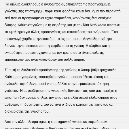
Για αιώνες ολόκληρους ο άνθρωπος αξιοποιώντας τις προηγούμενες
γνώσεις (της επιστήμης) μπορεί κάθε φορά να κάνει ένα βήμα πιο πέρα από
εκεί που οι προηγούμενοι είχαν σταματήσει, κερδίζοντας έτσι συνέχεια
έδαφος. Κάθε νέα γνώση με τη σειρά της και με την ίδια διαδικασία αποτελεί
το εφαλτήριο για άλλες προσεγγίσεις και κατακτήσεις του ανθρώπου. Έτσι
η επαγωγή χαρίζει στην επιστήμη το όχημα που με ιλιγγιώδη ταχύτητα
διανύει την απόσταση που τη χωρίζει από τη γνώση. Η αλήθεια και η
εγκυρότητα που επιτυγχάνεται με τον τρόπο αυτό είναι απόλυτη,
τηρουμένων των αναγκαίων όρων του συλλογισμού.
Σ΄ αυτή τη διαδικασία προσέγγισης της γνώσης ο Χιουμ βάζει τροχοπέδη.
Κάθε προηγουμένως αποκτηθείσα γνώση παρουσιάζεται μάταιη και
ανώφελη, αφού δεν μπορεί να συμβάλλει στην περαιτέρω απόκτηση
γνώσεων. Η αμφισβήτηση της γνωστικής δυνατότητας που μας παρέχει η
επιστήμη δεν αναιρεί απλώς την επιστήμη, αλλά στερεί εξολοκλήρου στον
άνθρωπο τη δυνατότητα του να γίνει ο ίδιος ο κατακτητής, κάτοχος και
διαχειριστής της γνώσης του.
Από την άλλη πλευρά όμως η επιστημονική γνώση ως καρπός των
περιορισμένων ανθρώπινων δυνάμεων υπόκειται σε ελλείψεις, αδυναμίες