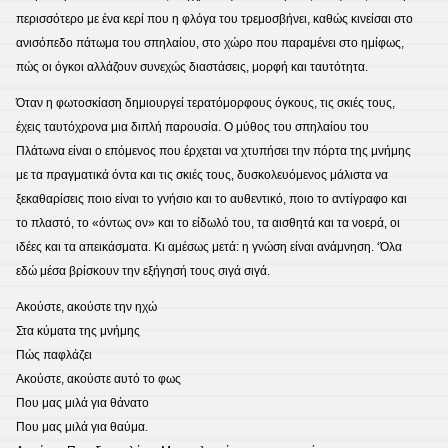
περισσότερο με ένα κερί που η φλόγα του τρεμοσβήνει, καθώς κινείσαι στο
ανισόπεδο πάτωμα του σπηλαίου, στο χώρο που παραμένει στο ημίφως,
πώς οι όγκοι αλλάζουν συνεχώς διαστάσεις, μορφή και ταυτότητα.
Όταν η φωτοσκίαση δημιουργεί τερατόμορφους όγκους, τις σκιές τους,
έχεις ταυτόχρονα μια διπλή παρουσία. Ο μύθος του σπηλαίου του
Πλάτωνα είναι ο επόμενος που έρχεται να χτυπήσει την πόρτα της μνήμης
με τα πραγματικά όντα και τις σκιές τους, δυσκολευόμενος μάλιστα να
ξεκαθαρίσεις ποιο είναι το γνήσιο και το αυθεντικό, ποιο το αντίγραφο και
το πλαστό, το «όντως ον» και το είδωλό του, τα αισθητά και τα νοερά, οι
ιδέες και τα απεικάσματα. Κι αμέσως μετά: η γνώση είναι ανάμνηση. ‘Όλα
εδώ μέσα βρίσκουν την εξήγησή τους σιγά σιγά.
Ακούστε, ακούστε την ηχώ
Στα κύματα της μνήμης
Πώς παφλάζει
Ακούστε, ακούστε αυτό το φως
Που μας μιλά για θάνατο
Που μας μιλά για θαύμα.