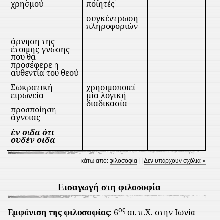
χρησμού
ποιητές
συγκέντρωση
πληροφοριών
άρνηση της
έτοιμης γνώσης
που θα
προσέφερε η
αυθεντία του θεού
Σωκρατική
χρησιμοποιεί
ειρωνεία
μία λογική
διαδικασία
προσποίηση
άγνοιας
έν οιδα ότι
ουδέν οιδα
κάτω από:
φιλοσοφία
| |
Δεν υπάρχουν σχόλια »
Εισαγωγή στη φιλοσοφία
ος
Εμφάνιση της φιλοσοφίας
: 6
αι. π.Χ. στην Ιωνία