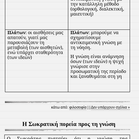
την κατάλληλη μέθοδο
(ορθολογική, διαλεκτική,
μαιευτική)
Πλάτων
: οι αισθήσεις μας
Πλάτων
: μπορούμε να
απατούν, γιατί μας
σχηματίσουμε
παρουσιάζουν τη
αντικειμενική γνώση με
μεταβολή (των αισθητών),
τη νόηση.
ενώ υπάρχει σταθερότητα
Η γνώση είναι ανάμνηση
(των ιδεών)
όσων (των ιδεών) η ψυχή
γνώρισε στην
προσωματική της περίοδο
και ξαναθυμάται στη γη
κάτω από:
φιλοσοφία
| |
Δεν υπάρχουν σχόλια »
Η Σωκρατική πορεία προς τη γνώση
Ο Σωκράτης πιστεύει ότι η γνώση της