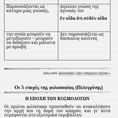
Παρουσιάζονται ως
Δηλώνει γνώση της
κάτοχοι μιας γνώσης,
άγνοιάς του
ἓ
ν ο
ἶ
δα
ὃ
τι ο
ὐ
δέν ο
ἶ
δα
την οποία μπορούν να
Δεν παρουσιάζεται ως
μεταδώσουν = μπορούν
δάσκαλος κανενός
να διδάξουν και μάλιστα
με αμοιβή
κάτω από:
φιλοσοφία
| |
Δεν υπάρχουν σχόλια »
Οι 5 εποχές της φιλοσοφίας (Πελεγρίνης)
Η ΕΠΟΧΗ ΤΩΝ ΚΟΣΜΟΛΟΓΩΝ
Οι πρώτοι φιλόσοφοι προσπαθούν να ανακαλύψουν
την αρχή και τη δομή του κόσμου, και γι’ αυτό
στρέφονται στο εξωτερικό περιβάλλον.