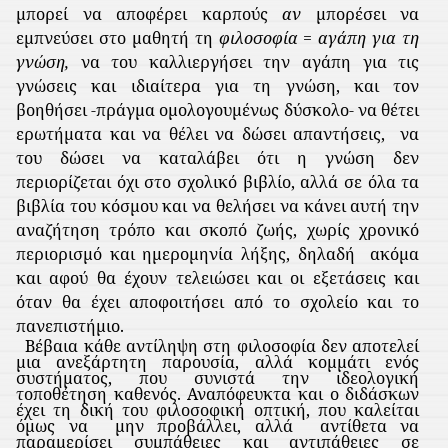
μπορεί να αποφέρει καρπούς
αν
μπορέσει να
εμπνεύσει στο μαθητή τη
φιλοσοφία = αγάπη για τη
γνώση,
να του καλλιεργήσει την αγάπη για τις
γνώσεις και ιδιαίτερα για τη γνώση, και τον
βοηθήσει -πράγμα ομολογουμένως δύσκολο- να θέτει
ερωτήματα και να θέλει να δώσει απαντήσεις,
να
του δώσει να καταλάβει ότι η γνώση δεν
περιορίζεται όχι στο σχολικό βιβλίο, αλλά σε όλα τα
βιβλία του κόσμου και να θελήσει να κάνει αυτή την
αναζήτηση τρόπο και σκοπό ζωής, χωρίς χρονικό
περιορισμό και ημερομηνία λήξης, δηλαδή
ακόμα
και αφού θα έχουν τελειώσει και οι εξετάσεις και
όταν θα έχει αποφοιτήσει από το σχολείο και το
πανεπιστήμιο.
Βέβαια κάθε αντίληψη στη φιλοσοφία δεν αποτελεί
μια ανεξάρτητη παρουσία, αλλά κομμάτι ενός
συστήματος, που συνιστά την ιδεολογική
τοποθέτηση καθενός. Αναπόφευκτα και ο διδάσκων
έχει τη δική του φιλοσοφική οπτική, που καλείται
όμως να
μην προβάλλει, αλλά
αντίθετα να
παραμερίσει συμπάθειες και αντιπάθειες σε