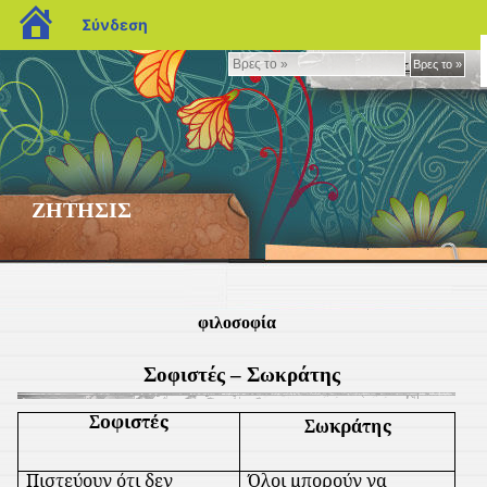
blogs.sch.gr
Σύνδεση
Βρες
Βρες το »
το
»
ΖΗΤΗΣΙΣ
φιλοσοφία
Σοφιστές – Σωκράτης
Σοφιστές
Σωκράτης
Πιστεύουν ότι δεν
Όλοι μπορούν να