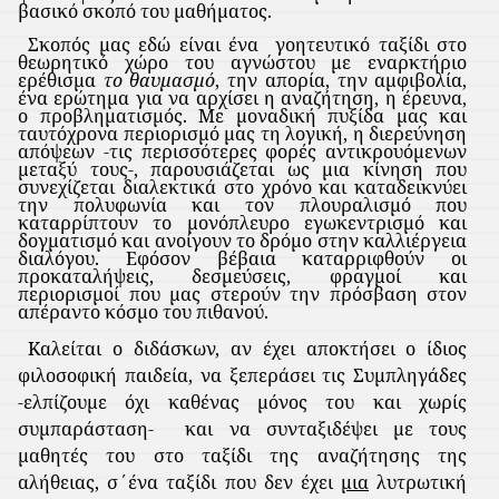
βασικό σκοπό του μαθήματος.
Σκοπός μας εδώ είναι ένα
γοητευτικό ταξίδι στο
θεωρητικό χώρο του αγνώστου με εναρκτήριο
ερέθισμα
το θαυμασμό
, την απορία, την αμφιβολία,
ένα ερώτημα για να αρχίσει η αναζήτηση, η έρευνα,
ο προβληματισμός. Με μοναδική πυξίδα μας και
ταυτόχρονα περιορισμό μας τη λογική, η διερεύνηση
απόψεων -τις περισσότερες φορές αντικρουόμενων
μεταξύ τους-, παρουσιάζεται ως μια κίνηση που
συνεχίζεται διαλεκτικά στο χρόνο και καταδεικνύει
την πολυφωνία και τον πλουραλισμό που
καταρρίπτουν το μονόπλευρο εγωκεντρισμό και
δογματισμό και ανοίγουν το δρόμο στην καλλιέργεια
διαλόγου. Εφόσον βέβαια καταρριφθούν οι
προκαταλήψεις, δεσμεύσεις, φραγμοί και
περιορισμοί που μας στερούν την πρόσβαση στον
απέραντο κόσμο του πιθανού.
Καλείται ο διδάσκων, αν έχει αποκτήσει ο ίδιος
φιλοσοφική παιδεία, να ξεπεράσει τις Συμπληγάδες
-ελπίζουμε όχι καθένας μόνος του και χωρίς
συμπαράσταση-
και να συνταξιδέψει με τους
μαθητές του στο ταξίδι της αναζήτησης της
αλήθειας, σ΄ένα ταξίδι που δεν έχει
μια
λυτρωτική