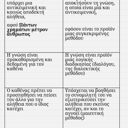
υπάρχει μια
αποκτήσουν τη γνώση,
αντικειμενική και
η οποία είναι μία και
κοινώς αποδεκτή
αντικειμενική,
αλήθεια,
αφού
Πάντων
εφόσον είναι το προϊόν
χρημάτων μέτρον
μιας συγκεκριμένης
ἄ
νθρωπος
μεθόδου
Η γνώση είναι
Η γνώση είναι προϊόν
προκαθορισμένη και
μιας λογικής
δεδομένη για τον
διαδικασίας (διαλόγου,
καθένα
της διαλεκτικής
μεθόδου)
Ο καθένας πρέπει να
Υπόσχεται να βοηθήσει
προσπαθήσει να πείσει
το συνομιλητή του να
τον άλλο για την
εξωτερικεύσει την
αλήθεια που ο ίδιος
αλήθεια που εκείνος
κατέχει
κατέχει, αν και το
αγνοεί (μαιευτική
μέθοδος)