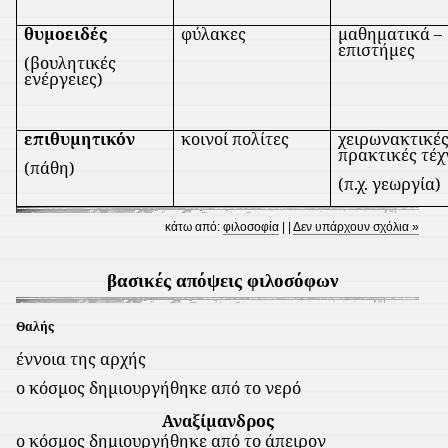
θυμοειδές
φύλακες
μαθηματικά –
επιστήμες
(βουλητικές
ενέργειες)
επιθυμητικόν
κοινοί πολίτες
χειρωνακτικές
πρακτικές τέχ
(πάθη)
(π.χ. γεωργία)
κάτω από:
φιλοσοφία
| |
Δεν υπάρχουν σχόλια »
βασικές απόψεις φιλοσόφων
Θαλής
έννοια της αρχής
ο κόσμος δημιουργήθηκε από το νερό
Αναξίμανδρος
ο κόσμος δημιουργήθηκε από το άπειρον