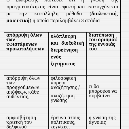
πραγματικότητας είναι εφικτή και επιτυγχάνεται
με την κατάλληλη μέθοδο (
διαλεκτική,
μαιευτική
) η οποία περιλαμβάνει 3 στάδια
απόρριψη όλων
διατύπωση
ολόπλευρη
των
του ορισμού
και διεξοδική
υφιστάμενων
της έννοιάς
προκαταλήψεων
του
διερεύνηση
ενός
ζητήματος
απόρριψη όλων
φιλοσοφική
των
πορεία
τι θα
προηγούμενων
αναζήτησης /
μπορούσε να
απόψεων, κάθε
αναζήτηση
συμβαίνει
αυθεντίας,
γνώσης
αμφισβήτηση
–
έρευνα στους
η γνώση της
κριτική του
πολιτικούς,
άγνοιας
δελφικού
τεχνίτες,