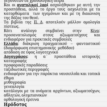
γεγονότων σε χρονολογική σειρά
Και οι
ανατολικοί λαο
ί
ασχολήθηκαν με αυτή την
προσπάθεια, αλλά το έργο τους ασχολείται με τα
κατορθώματα
των ηγεμόνων και με τη διαιώνιση
της δόξας του θεού.
Τα βιβλία της
Π. Δ
. αποτελούν μάλλον ομολογία
πίστεως.
Κάτι ανάλογο συμβαίνει στην
Κίνα
:
προσανατολισμός στους αξιωματούχους και
ενδιαφέρον για πρακτικές συμβουλές
Ελλάδα
: διάκριση πραγματικού – φανταστικού
(διαμόρφωση επιστημονικής
μεθόδου)
απόδοση σε ύφος λογοτεχνικό
Λογογράφοι
:
η α΄ προσπάθεια ιστορικής
καταγραφής
προφορικές παραδόσεις
ταξιδιωτικές περιγραφές
ενδιαφέρον για την παράκτια ναυσιπλοΐα και τοπικά
έθιμα
μυθογραφία
γενεαλογία
κατάλογοι με τα ονόματα αρχόντων, αξιωματούχων,
αθλητών, ολυμπιονικών
ορθολογική έρευνα
Ηρόδοτος