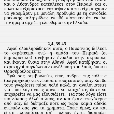
και ο Λύσανδρος κατέπλευσε στον Πειραιά και οι
πολιτικοί εξόριστοι επέστρεψαν και τα τείχη άρχισαν
να γκρεμίζουν με μεγάλη προθυμία με τη συνοδεία
μουσικής αυλητρίδων, επειδή πίστευαν ότι εκείνη
την ημέρα άρχιζε η ελευθερία στην Ελλάδα.
2,4, 39-43
Αφού ολοκληρώθηκαν αυτά, ο Παυσανίας διέλυσε
το στράτευμα, ενώ η ομάδα του Πειραιά (οι
δημοκρατικοί) ανέβηκαν ένοπλοι στην ακρόπολη
και έκαναν θυσία στην Αθηνά. Αφού κατέβηκαν, οι
στρατηγοί συγκάλεσαν συνέλευση του λαού, όπου ο
Θρασύβουλος είπε:
Εγώ σας συμβουλεύω, είπε, άνδρες της πόλεως
(ολιγαρχικοί) να γνωρίσετε τους εαυτούς σας. Και θα
τους γνωρίσετε πάρα πολύ καλά, αν αναλογιστείτε
για ποιο λόγο εσείς πρέπει να καυχιέστε, ώστε να
επιχειρείτε να μας εξουσιάζετε.
Για ποιο λόγο είστε
πιο δίκαιοι; Αλλά ο λαός, αν και ήταν φτωχότερος
από σας, δε διέπραξε ποτέ ως τώρα καμιά αδικία
ενώπιόν σας για τα χρήματα. Εσείς όμως, αν και
είστε πλουσιότεροι απ’
όλους, έχετε διαπράξει