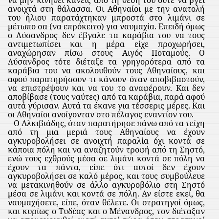
ανοιχτά στη θάλασσα. Οι Αθηναίοι με την ανατολή
του ήλιου παρατάχτηκαν μπροστά στο λιμάνι σε
μέτωπο σα (να επρόκειτο) για ναυμαχία. Επειδή όμως
ο Λύσανδρος δεν έβγαλε τα καράβια του να τους
αντιμετωπίσει και η μέρα είχε προχωρήσει,
αναχώρησαν πίσω στους Αιγός Ποταμούς. Ο
Λύσανδρος τότε διέταξε τα γρηγορότερα από τα
καράβια του να ακολουθούν τους Αθηναίους, και
αφού παρατηρήσουν τι κάνουν όταν αποβιβαστούν,
να επιστρέψουν και να του το αναφέρουν. Και δεν
αποβίβασε (τους ναύτες) από τα καράβια, παρά αφού
αυτά γύρισαν. Αυτά τα έκανε για τέσσερις μέρες. Και
οι Αθηναίοι ανοίγονταν στο πέλαγος εναντίον του.
Ο Αλκιβιάδης, όταν παρατήρησε πάνω από τα τείχη
από τη μια μεριά τους Αθηναίους να έχουν
αγκυροβολήσει σε ανοιχτή παραλία όχι κοντά σε
κάποια πόλη και να αναζητούν τροφή από τη Σηστό,
ενώ τους εχθρούς μέσα σε λιμάνι κοντά σε πόλη να
έχουν τα πάντα, είπε ότι αυτοί δεν έχουν
αγκυροβολήσει σε καλό μέρος, και τους συμβούλευε
να μετακινηθούν σε άλλο αγκυροβόλιο στη Σηστό
μέσα σε λιμάνι και κοντά σε πόλη. Αν είστε εκεί, θα
ναυμαχήσετε, είπε, όταν θέλετε. Οι στρατηγοί όμως,
και κυρίως ο Τυδέας και ο Μένανδρος, τον διέταξαν