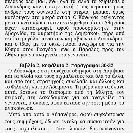
πέλαγος όλα μαζί, ενώ όλα τα άλλα τα κυρίευσε ο
Λύσανδρος κοντά στην ακτή. Τους περισσότερους
άνδρες τους συνέλαβε στη στεριά, μερικοί όμως
κατέφυγαν στα μικρά οχυρά. Ο Κόνωνας φεύγοντας
με τα εννέα πλοία, όταν αντιλήφθηκε ότι οι Αθηναίοι
είχαν καταστραφεί, αφού προσορμίστηκε στην
Αβαρνίδα, το ακρωτήριο της Λαμψάκου, πήρε από
εκεί τα μεγάλα πανιά των καραβιών του Λυσάνδρου,
και ο ίδιος με τα οκτώ πλοία αναχώρησε για την
Κύπρο στον Ευαγόρα, ενώ η Πάραλος προς την
Αθήνα για να αναγγείλει τα γεγονότα.
Βιβλίο 2, κεφάλαιο 2, παράγραφοι 30-32
Ο Λύσανδρος στη συνέχεια οδήγησε στη Λάμψακο
και τα πλοία και τους αιχμαλώτους και όλα τα άλλα,
και από τους στρατηγούς συνέλαβε και άλλους και
το Φιλοκλή και τον Αδείμαντο. Τη μέρα που τα έκανε
αυτά, έστειλε το Θεόπομπο από τη Μίλητο, τον
πειρατή, στη Λακεδαίμονα για να αναγγείλει τα
γεγονότα, ο οποίος, αφού έφτασε την τρίτη μέρα, τα
ανακοίνωσε.
Μετά από αυτά ο Λύσανδρος, αφού συγκέντρωσε
τους συμμάχους, έδωσε εντολή να συσκεφτούν για
τους αιχμαλώτους. Τότε λοιπόν διατυπώνονταν