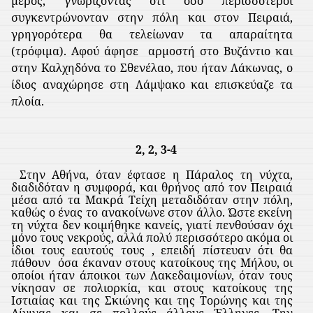
μέρος, γνωρίζοντας ότι όσο περισσότεροι
συγκεντρώνονταν στην πόλη και στον Πειραιά,
γρηγορότερα θα τελείωναν τα απαραίτητα
(τρόφιμα). Αφού άφησε
αρμοστή στο Βυζάντιο και
στην Καλχηδόνα το Σθενέλαο, που ήταν Λάκωνας, ο
ίδιος αναχώρησε στη Λάμψακο και επισκεύαζε τα
πλοία.
2, 2, 3-4
Στην Αθήνα, όταν έφτασε η Πάραλος τη νύχτα,
διαδιδόταν η συμφορά, και θρήνος από τον Πειραιά
μέσα από τα Μακρά Τείχη μεταδιδόταν στην πόλη,
καθώς ο ένας το ανακοίνωνε στον άλλο. Ώστε εκείνη
τη νύχτα δεν κοιμήθηκε κανείς, γιατί πενθούσαν όχι
μόνο τους νεκρούς, αλλά πολύ περισσότερο ακόμα οι
ίδιοι τους εαυτούς τους , επειδή πίστευαν ότι θα
πάθουν
όσα έκαναν στους κατοίκους της Μήλου, οι
οποίοι ήταν άποικοι των Λακεδαιμονίων, όταν τους
νίκησαν σε πολιορκία, και στους κατοίκους της
Ιστιαίας και της Σκιώνης και της Τορώνης και της
Αίγινας και σε πολλούς άλλους Έλληνες. Την