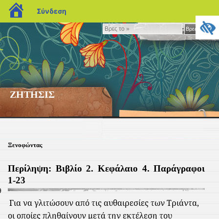
blogs.sch.gr
Σύνδεση
Βρες
Βρες το »
το
»
ΖΗΤΗΣΙΣ
Ξενοφώντας
Περίληψη: Βιβλίο 2. Κεφάλαιο 4. Παράγραφοι
1-23
9
Για να γλιτώσουν από τις αυθαιρεσίες των Τριάντα,
οι οποίες πληθαίνουν μετά την εκτέλεση του