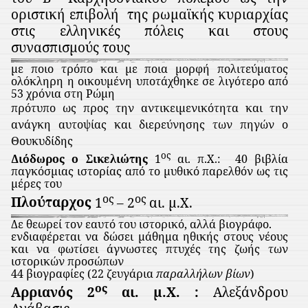
οριστική επιβολή
της ρωμαϊκής κυριαρχίας
στις ελληνικές πόλεις και στους
συνασπισμούς τους
με ποιο τρόπο και με ποια μορφή πολιτεύματος
ολόκληρη η οικουμένη υποτάχθηκε σε λιγότερο από
53 χρόνια στη Ρώμη
πρότυπο ως προς την αντικειμενικότητα και την
ανάγκη αυτοψίας και διερεύνησης των πηγών ο
Θουκυδίδης
ος
Διόδωρος ο Σικελιώτης
1
αι. π.Χ.:
40 βιβλία
παγκόσμιας ιστορίας από το μυθικό παρελθόν ως τις
μέρες του
ος
ος
Πλούταρχος
1
– 2
αι. μ.Χ.
Δε θεωρεί τον εαυτό του ιστορικό, αλλά βιογράφο.
ενδιαφέρεται να δώσει μάθημα ηθικής στους νέους
και να φωτίσει άγνωστες πτυχές της ζωής των
ιστορικών προσώπων
44 βιογραφίες (22 ζευγάρια
παραλλήλων βίων
)
ος
Αρριανός 2
αι. μ.Χ. :
Αλεξάνδρου