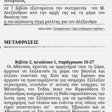
Ανάβασις
σε 7 βιβλία εξιστορείται την εκστρατεία
του Μ.
Αλεξάνδρου από την αρχή της ως τη μέρα του
θανάτου του
η πιο αξιόπιστη πηγή μελέτης για τον Αλέξανδρο
κάτω από:
Ξενοφώντας
| |
Δεν υπάρχουν σχόλια »
ΜΕΤΑΦΡΑΣΕΙΣ
9
Βιβλίο 2, κεφάλαιο 1, παράγραφοι 16-27
Οι Αθηναίοι, έχοντας ως ορμητήριό τους τη Σάμο,
άρχισαν να λεηλατούν τη χώρα του βασιλιά και
έπλεαν εναντίον της Χίου και της Εφέσου και
άρχισαν να προετοιμάζονται για ναυμαχία. Εξέλεξαν
στρατηγούς, επιπλέον σ’ αυτούς που υπήρχαν, το
Μένανδρο, τον Τυδέα, (και) τον Κηφισόδοτο. Ο
Λύσανδρος αναχωρεί από τη Ρόδο παραπλέοντας την
Ιωνία προς τον Ελλήσποντο, για να εμποδίσει την
αναχώρηση των πλοίων και ενάντια στις πόλεις που
είχαν αποστατήσει απ’
αυτούς. Έβγαιναν και οι
Αθηναίοι από τη Χίο στην ανοιχτή θάλασσα, γιατί η