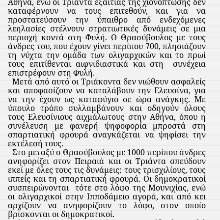
Αθήνα, ενώ οι Τριάντα εξαιτίας της χιονόπτωσης δεν
καταφέρνουν να τους επιτεθούν, και για να
προστατεύσουν την ύπαιθρο από ενδεχόμενες
λεηλασίες στέλνουν στρατιωτικές δυνάμεις σε μια
περιοχή κοντά στη Φυλή. Ο Θρασύβουλος με τους
άνδρες του, που έχουν γίνει περίπου 700, πλησιάζουν
τη νύχτα την ομάδα των ολιγαρχικών και το πρωί
τους επιτίθενται αιφνιδιαστικά και στη
συνέχεια
επιστρέφουν στη Φυλή.
Μετά από αυτό οι Τριάκοντα δεν νιώθουν ασφαλείς
και αποφασίζουν να καταλάβουν την Ελευσίνα, για
να την έχουν ως καταφύγιο σε ώρα ανάγκης. Με
ύπουλο τρόπο συλλαμβάνουν και οδηγούν όλους
τους Ελευσίνιους αιχμάλωτους στην Αθήνα, όπου η
συνέλευση με φανερή ψηφοφορία μπροστά στη
σπαρτιατική φρουρά αναγκάζεται να ψηφίσει την
εκτέλεσή τους.
Στο μεταξύ ο Θρασύβουλος με 1000 περίπου άνδρες
ανηφορίζει στον Πειραιά και οι Τριάντα σπεύδουν
εκεί με όλες τους τις δυνάμεις: τους τρισχιλίους, τους
ιππείς και τη σπαρτιατική φρουρά. Οι δημοκρατικοί
συσπειρώνονται
τότε στο λόφο της Μουνιχίας, ενώ
οι ολιγαρχικοί στην Ιπποδάμειο αγορά, και από κει
αρχίζουν να ανηφορίζουν το λόφο, στον οποίο
βρίσκονται οι δημοκρατικοί.