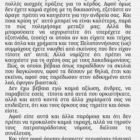
πολλές αισχρές πράξεις για το κέρδος. Αφού όμως
δεν έχετε καμιά σχέση με τη δικαιοσύνη, εξετάστε αν
άραγε
πρέπει να καυχιέστε για την ανδρεία σας.
Και
ποια κρίση γι’
αυτό μπορεί να είναι καλύτερη, παρά
το πώς πολεμήσαμε μεταξύ μας; Αλλά θα
μπορούσατε να ισχυριστείτε ότι υπερέχετε σε
εξυπνάδα, (εσείς) οι οποίοι αν και είχατε και τείχος
και όπλα και χρήματα και τους Πελοποννήσιους (ως)
συμμάχους έχετε νικηθεί από εκείνους που δεν είχαν
τίποτε απ’ αυτά; Αλλά νομίζετε ότι πρέπει να
καυχιέστε για τη σχέση σας με τους Λακεδαιμονίους;
Πώς, οι οποίοι βέβαια όπως παραδίδουν τα σκυλιά
που δαγκώνουν, αφού τα δέσουν με θηλιά, έτσι και
εκείνοι, αφού σας παρέδωσαν στον αδικημένο αυτό
λαό, έφυγαν βιαστικά;
Δεν έχω βέβαια εγώ καμιά αξίωση, άνδρες, να
παραβείτε εσείς
τίποτα από αυτά που ορκιστήκατε,
αλλά και αυτό κοντά στα άλλα χαρίσματά σας να
επιδείξετε, ότι και τους όρκους σας τηρείτε και όσιοι
είστε.
Αφού είπε αυτά και άλλα παρόμοια και ότι δεν
πρέπει να προκαλούν καμιά ταραχή, αλλά να τηρούν
τους πατροπαράδοτους νόμους, διέλυσε τη
συνέλευση.
Και τότε αφού όρισαν άρχοντες περνούσαν (ήσυχα)