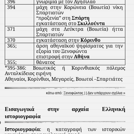
396
γνωριμία με τον Αγησίλαο
394
μάχη στην Κορώνεια (Βοιωτία) νίκη
Σπαρτιατών
“προξενία” στη
Σπάρτη
εγκατάσταση στο
Σκιλλούντα
371
μάχη στα Λεύκτρα (Βοιωτία) ήττα
Σπαρτιατών
370
εγκατάσταση στην
Κόρινθο
365;
άρση αθηναϊκού ψηφίσματος για την
εξορία του Ξενοφώντα
επιστροφή στην
Αθήνα
355;
θάνατος
*395-386: Βοιωτικός ή Κορινθιακός πόλεμος
Ανταλκίδειος ειρήνη
Αθηναίοι, Κορίνθιοι, Μεγαρείς, Βοιωτοί –Σπαρτιάτες
κάτω από:
Ξενοφώντας
| |
Δεν υπάρχουν σχόλια »
Εισαγωγικά στην αρχαία Ελληνική
ιστοριογραφία
9
Ιστοριογραφία
: η καταγραφή των ιστορικών