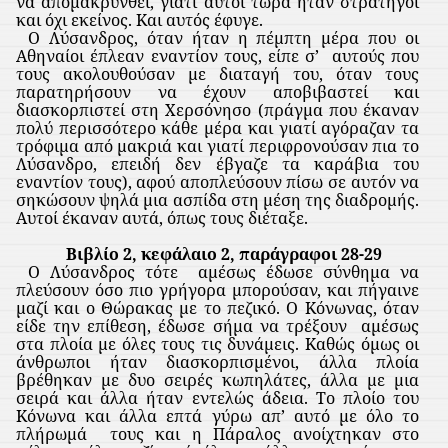
να απομακρυνθεί, γιατί αυτοί τώρα ήταν στρατηγοί
και όχι εκείνος. Και αυτός έφυγε.
Ο Λύσανδρος, όταν ήταν η πέμπτη μέρα που οι
Αθηναίοι έπλεαν εναντίον τους, είπε σ’
αυτούς που
τους ακολουθούσαν με διαταγή του, όταν τους
παρατηρήσουν να έχουν αποβιβαστεί και
διασκορπιστεί στη Χερσόνησο (πράγμα που έκαναν
πολύ περισσότερο κάθε μέρα και γιατί αγόραζαν τα
τρόφιμα από μακριά και γιατί περιφρονούσαν πια το
Λύσανδρο, επειδή δεν έβγαζε τα καράβια του
εναντίον τους), αφού αποπλεύσουν πίσω σε αυτόν να
σηκώσουν ψηλά μια ασπίδα στη μέση της διαδρομής.
Αυτοί έκαναν αυτά, όπως τους διέταξε.
Βιβλίο 2, κεφάλαιο 2, παράγραφοι 28-29
Ο Λύσανδρος τότε
αμέσως έδωσε σύνθημα να
πλεύσουν όσο πιο γρήγορα μπορούσαν, και πήγαινε
μαζί και ο Θώρακας με το πεζικό. Ο Κόνωνας, όταν
είδε την επίθεση, έδωσε σήμα να τρέξουν
αμέσως
στα πλοία με όλες τους τις δυνάμεις. Καθώς όμως οι
άνθρωποι ήταν διασκορπισμένοι, άλλα πλοία
βρέθηκαν με δυο σειρές κωπηλάτες, άλλα με μια
σειρά και άλλα ήταν εντελώς άδεια. Το πλοίο του
Κόνωνα και άλλα επτά γύρω απ’ αυτό με όλο το
πλήρωμά
τους και η Πάραλος ανοίχτηκαν στο