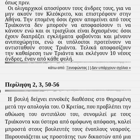
όπως πριν.
Οι ολιγαρχικοί αποσύρουν τους άνδρες τους, για να
μην ακούν τον Κλεόκριτο, και επιστρέφουν στην
Αθήνα. Την επομένη όσοι έχουν απομείνει από τους
Τριάκοντα δεν μπορούν να αποφασίσουν τι να
κάνουν ενώ και οι τρισχίλιοι είναι διχασμένοι: όσοι
έχουν διαπράξει εγκλήματα φοβούνται και μένουν
ανυποχώρητοι, ενώ οι υπόλοιποι προτείνουν να
αντισταθούν στους Τριάντα. Τελικά αποφασίζουν
την καθαίρεση των Τριάντα και εκλέγουν 10 νέους
άνδρες, έναν από κάθε φυλή.
κάτω από:
Ξενοφώντας
| |
Δεν υπάρχουν σχόλια »
Περίληψη 2, 3, 50-56
9
Η βουλή δείχνει ευνοϊκές διαθέσεις στο Θηραμένη
μετά την απολογία του. Ο Κριτίας, που προβλέπει την
αθώωση του αντιπάλου του, συνομιλεί με τους
Τριάκοντα και ύστερα από ομόφωνη απόφαση, καλεί
μπροστά στους βουλευτές τους ένοπλους νεαρούς.
Παρουσιάζεται ως προστάτης των δικαστών από μια