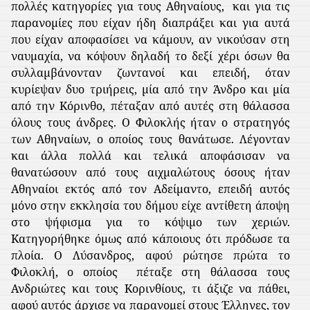
πολλές κατηγορίες για τους Αθηναίους,
και για τις
παρανομίες που είχαν ήδη διαπράξει και για αυτά
που είχαν αποφασίσει να κάμουν, αν νικούσαν στη
ναυμαχία, να κόψουν δηλαδή το δεξί χέρι όσων θα
συλλαμβάνονταν ζωντανοί και επειδή, όταν
κυρίεψαν δυο τριήρεις, μία από την Άνδρο και μία
από την Κόρινθο, πέταξαν από αυτές στη θάλασσα
όλους τους άνδρες. Ο Φιλοκλής ήταν ο στρατηγός
των Αθηναίων, ο οποίος τους θανάτωσε. Λέγονταν
και άλλα πολλά και τελικά αποφάσισαν να
θανατώσουν από τους αιχμαλώτους όσους ήταν
Αθηναίοι εκτός από τον Αδείμαντο, επειδή αυτός
μόνο στην εκκλησία του δήμου είχε αντίθετη άποψη
στο ψήφισμα για το κόψιμο των χεριών.
Κατηγορήθηκε όμως από κάποιους ότι πρόδωσε τα
πλοία. Ο Λύσανδρος, αφού ρώτησε πρώτα το
Φιλοκλή, ο οποίος
πέταξε στη θάλασσα τους
Ανδριώτες και τους Κορινθίους, τι άξιζε να πάθει,
αφού αυτός άρχισε να παρανομεί στους Έλληνες, τον