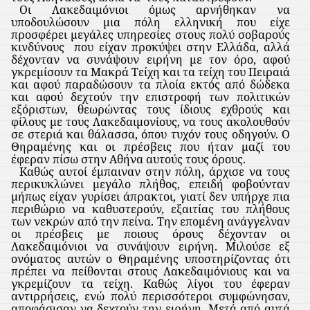
Οι Λακεδαιμόνιοι όμως αρνήθηκαν να
υποδουλώσουν μια πόλη ελληνική που είχε
προσφέρει μεγάλες υπηρεσίες στους πολύ σοβαρούς
κινδύνους
που είχαν προκύψει στην Ελλάδα, αλλά
δέχονταν να συνάψουν ειρήνη με τον όρο, αφού
γκρεμίσουν τα Μακρά Τείχη και τα τείχη του Πειραιά
και αφού παραδώσουν τα πλοία εκτός από δώδεκα
και αφού δεχτούν την επιστροφή των πολιτικών
εξόριστων, θεωρώντας τους ίδιους εχθρούς και
φίλους με τους Λακεδαιμονίους, να τους ακολουθούν
σε στεριά και θάλασσα, όπου τυχόν τους οδηγούν. Ο
Θηραμένης και οι πρέσβεις που ήταν μαζί του
έφεραν πίσω στην Αθήνα αυτούς τους όρους.
Καθώς αυτοί έμπαιναν στην πόλη, άρχισε να τους
περικυκλώνει μεγάλο πλήθος, επειδή φοβούνταν
μήπως είχαν γυρίσει άπρακτοι, γιατί δεν υπήρχε πια
περιθώριο να καθυστερούν, εξαιτίας του πλήθους
των νεκρών από την πείνα. Την επομένη ανάγγελναν
οι πρέσβεις με ποιους όρους δέχονταν οι
Λακεδαιμόνιοι να συνάψουν ειρήνη. Μιλούσε εξ
ονόματος αυτών ο Θηραμένης υποστηρίζοντας ότι
πρέπει να πείθονται στους Λακεδαιμόνιους και να
γκρεμίζουν τα τείχη. Καθώς λίγοι του έφεραν
αντιρρήσεις, ενώ πολύ περισσότεροι συμφώνησαν,
αποφάσισαν να δεχτούν την ειρήνη. Μετά από αυτά