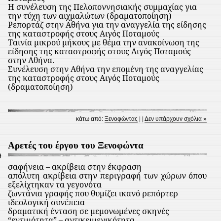
Η συνέλευση της Πελοποννησιακής συμμαχίας για
την τύχη των αιχμαλώτων (δραματοποίηση)
Ρεπορτάζ στην Αθήνα για την αναγγελία της είδησης
της καταστροφής στους Αιγός Ποταμούς
Ταινία μικρού μήκους με θέμα την ανακοίνωση της
είδησης της καταστροφής στους Αιγός Ποταμούς
στην Αθήνα.
Συνέλευση στην Αθήνα την επομένη της αναγγελίας
της καταστροφής στους Αιγός Ποταμούς
(δραματοποίηση)
κάτω από:
Ξενοφώντας
| |
Δεν υπάρχουν σχόλια »
Αρετές του έργου του Ξενοφώντα
9
σαφήνεια – ακρίβεια στην έκφραση
απόλυτη ακρίβεια στην περιγραφή των χώρων όπου
εξελίχτηκαν τα γεγονότα
ζωντάνια γραφής που θυμίζει ικανό ρεπόρτερ
ιδεολογική συνέπεια
δραματική ένταση σε μεμονωμένες σκηνές
“εντιμότητα” – αντικειμενικότητα