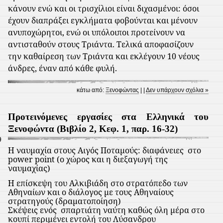
κάνουν ενώ και οι τρισχίλιοι είναι διχασμένοι: όσοι
έχουν διαπράξει εγκλήματα φοβούνται και μένουν
ανυποχώρητοι, ενώ οι υπόλοιποι προτείνουν να
αντισταθούν στους Τριάντα. Τελικά αποφασίζουν
την καθαίρεση των Τριάντα και εκλέγουν 10 νέους
άνδρες, έναν από κάθε φυλή.
κάτω από:
Ξενοφώντας
| |
Δεν υπάρχουν σχόλια »
Προτεινόμενες εργασίες στα Ελληνικά του
Ξενοφώντα (Βιβλίο 2, Κεφ. 1, παρ. 16-32)
9
Η ναυμαχία στους Αιγός Ποταμούς: διαφάνειες
στο
power point (ο χώρος και η διεξαγωγή της
ναυμαχίας)
Η επίσκεψη του Αλκιβιάδη στο στρατόπεδο των
Αθηναίων και ο διάλογος με τους Αθηναίους
στρατηγούς (δραματοποίηση)
Σκέψεις ενός
σπαρτιάτη ναύτη καθώς όλη μέρα στο
κουπί περιμένει εντολή του Λύσανδρου