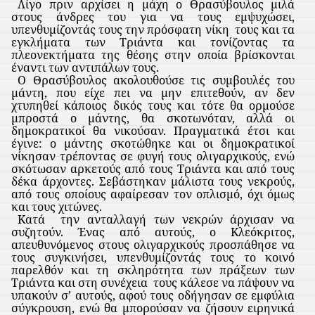
Λίγο πριν αρχίσει η μάχη ο Θρασύβουλος μιλά
στους άνδρες του για να τους εμψυχώσει,
υπενθυμίζοντάς τους την πρόσφατη νίκη
τους και τα
εγκλήματα των Τριάντα και τονίζοντας τα
πλεονεκτήματα της θέσης στην οποία βρίσκονται
έναντι των αντιπάλων τους.
Ο Θρασύβουλος ακολουθούσε τις συμβουλές του
μάντη, που είχε πει να μην επιτεθούν, αν δεν
χτυπηθεί κάποιος δικός τους και τότε θα ορμούσε
μπροστά ο μάντης, θα σκοτωνόταν, αλλά οι
δημοκρατικοί θα νικούσαν. Πραγματικά έτσι και
έγινε: ο μάντης σκοτώθηκε και οι δημοκρατικοί
νίκησαν τρέποντας σε φυγή τους ολιγαρχικούς, ενώ
σκότωσαν αρκετούς από τους Τριάντα και από τους
δέκα άρχοντες. Σεβάστηκαν μάλιστα τους νεκρούς,
από τους οποίους αφαίρεσαν τον οπλισμό, όχι όμως
και τους χιτώνες.
Κατά
την ανταλλαγή των νεκρών άρχισαν να
συζητούν. Ένας από αυτούς, ο Κλεόκριτος,
απευθυνόμενος στους ολιγαρχικούς προσπάθησε να
τους συγκινήσει, υπενθυμίζοντάς τους το κοινό
παρελθόν και τη σκληρότητα των πράξεων των
Τριάντα και στη συνέχεια
τους κάλεσε να πάψουν να
υπακούν σ’ αυτούς, αφού τους οδήγησαν σε εμφύλια
σύγκρουση, ενώ θα μπορούσαν να ζήσουν ειρηνικά