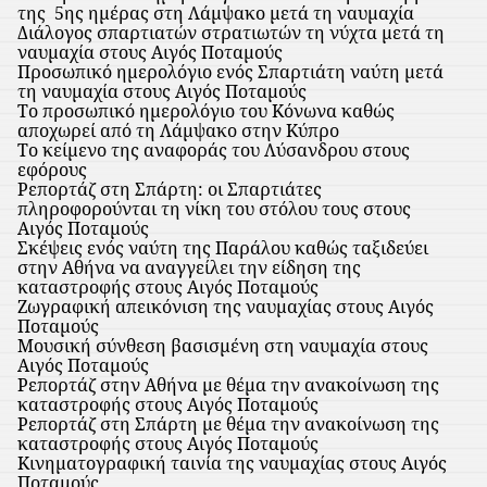
της
5ης ημέρας στη Λάμψακο μετά τη ναυμαχία
Διάλογος σπαρτιατών στρατιωτών τη νύχτα μετά τη
ναυμαχία στους Αιγός Ποταμούς
Προσωπικό ημερολόγιο ενός Σπαρτιάτη ναύτη μετά
τη ναυμαχία στους Αιγός Ποταμούς
Το προσωπικό ημερολόγιο του Κόνωνα καθώς
αποχωρεί από τη Λάμψακο στην Κύπρο
Το κείμενο της αναφοράς του Λύσανδρου στους
εφόρους
Ρεπορτάζ στη Σπάρτη: οι Σπαρτιάτες
πληροφορούνται τη νίκη του στόλου τους στους
Αιγός Ποταμούς
Σκέψεις ενός ναύτη της Παράλου καθώς ταξιδεύει
στην Αθήνα να αναγγείλει την είδηση της
καταστροφής στους Αιγός Ποταμούς
Ζωγραφική απεικόνιση της ναυμαχίας στους Αιγός
Ποταμούς
Μουσική σύνθεση βασισμένη στη ναυμαχία στους
Αιγός Ποταμούς
Ρεπορτάζ στην Αθήνα με θέμα την ανακοίνωση της
καταστροφής στους Αιγός Ποταμούς
Ρεπορτάζ στη Σπάρτη με θέμα την ανακοίνωση της
καταστροφής στους Αιγός Ποταμούς
Κινηματογραφική ταινία της ναυμαχίας στους Αιγός
Ποταμούς