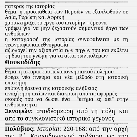
πατέρας της ιστορίας
θέμα: η προσπάθεια των Περσών να εξαπλωθούν σε
Ασία, Ευρώπη και Αφρική
χαρακτηρίζει το έργο του ιστορίην = έρευνα
γράφει για να μην ξεχαστούν σημαντικά έργα των
ανθρώπων
η καταγραφή της ιστορίας συνυφαίνεται με τη
γεωγραφία και εθνογραφία
αξιολογεί την αξιοπιστία των πηγών του και εκθέτει
τη δική του γνώμη για τα αίτια των πολέμων
Θουκυδίδης
θέμα: η ιστορία του πελοποννησιακού πολέμου
έφερε νέο πνεύμα και νέα μέθοδο στη ιστορική
επιστήμη
επίπονη έρευνα της ιστορικής αλήθειας
αναζήτηση αιτίων και διάκριση από τις αφορμές
σκοπός του να δώσει ένα
“κτήμα ες αεί” στην
ανθρωπότητα
Ξενοφών:
αποδέσμευση από τη πόλη και
από το συγκλονιστικό ιστορικό γεγονός
Πολύβιος:
Ιστορίαι
: 220-168: από την αρχή
του Β΄ Καρχηδονιακού πολέμου ως την