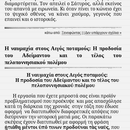
διαμαρτύρεται. Τον απειλεί ο Σάτυρος, αλλά εκείνος
του απαντά με ειρωνεία. Κι όταν πίνει το κώνειο έχει
το ψυχικό σθένος να κάνει χιούμορ, γεγονός που
επαινεί και ο ιστορικός.
κάτω από:
Ξενοφώντας
| |
Δεν υπάρχουν σχόλια »
Η ναυμαχία στους Αιγός ποταμούς: Η προδοσία
του Αδείμαντου και το τέλος του
πελοποννησιακού πολέμου
Η ναυμαχία στους Αιγός ποταμούς:
Η προδοσία του Αδείμαντου και το τέλος του
πελοποννησιακού πολέμου
Η εργασία που έχετε μπροστά σας είναι προϊόν
προβληματισμού που προέκυψε
και μας απασχόλησε
κατά τη διάρκεια της χρονιάς
στην τάξη που έδωσε
αφορμή
να διατυπωθούν διαφορετικές απόψεις που
διεύρυναν την ιστορική ματιά μας. Οι παρακάτω
σκέψεις έχουν διατυπωθεί με αφορμή τη φράση
ᾐ
τιάθη μέντοι
ὑ
πό τινων προδο
ῡ
ναι τ
ὰ
ς να
ῡ
ς,
που