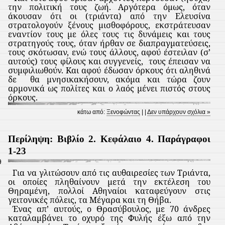
την πολιτική τους ζωή. Αργότερα όμως, όταν
άκουσαν ότι οι (τριάντα) από την Ελευσίνα
στρατολογούν ξένους μισθοφόρους, εκστράτευσαν
εναντίον τους με όλες τους τις δυνάμεις και τους
στρατηγούς τους, όταν ήρθαν σε διαπραγματεύσεις,
τους σκότωσαν, ενώ τους άλλους, αφού έστειλαν (σ’
αυτούς) τους φίλους και συγγενείς,
τους έπεισαν να
συμφιλιωθούν. Και αφού έδωσαν όρκους ότι αληθινά
δε
θα μνησικακήσουν, ακόμα και τώρα ζουν
αρμονικά ως πολίτες και ο λαός μένει πιστός στους
όρκους.
κάτω από:
Ξενοφώντας
| |
Δεν υπάρχουν σχόλια »
Περίληψη: Βιβλίο 2. Κεφάλαιο 4. Παράγραφοι
1-23
9
Για να γλιτώσουν από τις αυθαιρεσίες των Τριάντα,
οι οποίες πληθαίνουν μετά την εκτέλεση του
Θηραμένη, πολλοί Αθηναίοι καταφεύγουν στις
γειτονικές πόλεις, τα Μέγαρα και τη Θήβα.
Ένας απ’ αυτούς, ο Θρασύβουλος, με 70 άνδρες
καταλαμβάνει το οχυρό της Φυλής έξω από την