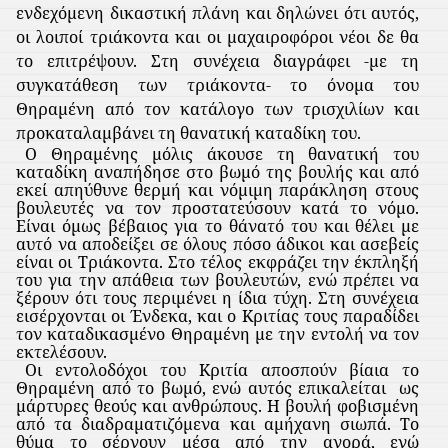
ενδεχόμενη δικαστική πλάνη και δηλώνει ότι αυτός,
οι λοιποί τριάκοντα και οι μαχαιροφόροι νέοι δε θα
το επιτρέψουν. Στη συνέχεια διαγράφει -με τη
συγκατάθεση των τριάκοντα- το όνομα του
Θηραμένη από τον κατάλογο των τρισχιλίων και
προκαταλαμβάνει τη θανατική καταδίκη του.
Ο Θηραμένης μόλις άκουσε τη θανατική του
καταδίκη αναπήδησε στο βωμό της βουλής και από
εκεί απηύθυνε θερμή και νόμιμη παράκληση στους
βουλευτές να τον προστατεύσουν κατά το νόμο.
Είναι όμως βέβαιος για το θάνατό του και θέλει με
αυτό να αποδείξει σε όλους πόσο άδικοι και ασεβείς
είναι οι Τριάκοντα. Στο τέλος εκφράζει την έκπληξή
του για την απάθεια των βουλευτών, ενώ πρέπει να
ξέρουν ότι τους περιμένει η ίδια τύχη. Στη συνέχεια
εισέρχονται οι Ένδεκα, και ο Κριτίας τους παραδίδει
τον καταδικασμένο Θηραμένη με την εντολή να τον
εκτελέσουν.
Οι εντολοδόχοι του Κριτία αποσπούν βίαια το
Θηραμένη από το βωμό, ενώ αυτός επικαλείται
ως
μάρτυρες θεούς και ανθρώπους. Η βουλή φοβισμένη
από τα διαδραματιζόμενα και αμήχανη σιωπά. Το
θύμα το σέρνουν μέσα από την αγορά, ενώ