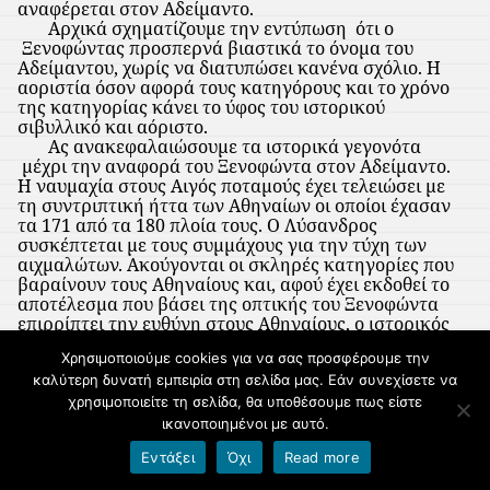
αναφέρεται στον Αδείμαντο.
Αρχικά σχηματίζουμε την εντύπωση
ότι ο
Ξενοφώντας προσπερνά βιαστικά το όνομα του
Αδείμαντου, χωρίς να διατυπώσει κανένα σχόλιο.
Η
αοριστία όσον αφορά τους κατηγόρους και το χρόνο
της κατηγορίας κάνει το ύφος του ιστορικού
σιβυλλικό και αόριστο.
Ας ανακεφαλαιώσουμε τα ιστορικά γεγονότα
μέχρι την αναφορά του Ξενοφώντα στον Αδείμαντο.
Η ναυμαχία στους Αιγός ποταμούς έχει τελειώσει με
τη συντριπτική ήττα των Αθηναίων οι οποίοι έχασαν
τα 171 από τα 180 πλοία τους. Ο Λύσανδρος
συσκέπτεται με τους συμμάχους για την τύχη των
αιχμαλώτων. Ακούγονται οι σκληρές κατηγορίες που
βαραίνουν τους Αθηναίους και, αφού έχει εκδοθεί το
αποτέλεσμα που βάσει της οπτικής του Ξενοφώντα
επιρρίπτει την ευθύνη στους Αθηναίους, ο ιστορικός
αφήνει αιωρούμενη την εκδοχή της προδοσίας του
Χρησιμοποιούμε cookies για να σας προσφέρουμε την
Αδείμαντου χωρίς κανένα σχόλιο, πράγμα που μας
αναγκάζει να ξαναδιαβάσουμε τα γεγονότα,
καλύτερη δυνατή εμπειρία στη σελίδα μας. Εάν συνεχίσετε να
προκειμένου να εκδώσουμε ως αναγνώστες την
χρησιμοποιείτε τη σελίδα, θα υποθέσουμε πως είστε
ετυμηγορία μας για τους υπεύθυνους . Γιατί, αν
ικανοποιημένοι με αυτό.
αληθεύει αυτή η άποψη, τότε θα πρέπει να δούμε
Εντάξει
Όχι
Read more
διαφορετικά και την προσωπικότητα του
Λυσάνδρου,
όπως παρουσιάζεται στο κείμενο, και