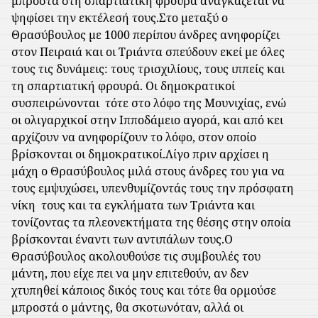
μπροστά στη σπαρτιατική φρουρά αναγκάζεται να
ψηφίσει την εκτέλεσή τους.
Στο μεταξύ ο
Θρασύβουλος με 1000 περίπου άνδρες ανηφορίζει
στον Πειραιά και οι Τριάντα σπεύδουν εκεί με όλες
τους τις δυνάμεις: τους τρισχιλίους, τους ιππείς και
τη σπαρτιατική φρουρά. Οι δημοκρατικοί
συσπειρώνονται
τότε στο λόφο της Μουνιχίας, ενώ
οι ολιγαρχικοί στην Ιπποδάμειο αγορά, και από κει
αρχίζουν να ανηφορίζουν το λόφο, στον οποίο
βρίσκονται οι δημοκρατικοί.
Λίγο πριν αρχίσει η
μάχη ο Θρασύβουλος μιλά στους άνδρες του για να
τους εμψυχώσει, υπενθυμίζοντάς τους την πρόσφατη
νίκη
τους και τα εγκλήματα των Τριάντα και
τονίζοντας τα πλεονεκτήματα της θέσης στην οποία
βρίσκονται έναντι των αντιπάλων τους.
Ο
Θρασύβουλος ακολουθούσε τις συμβουλές του
μάντη, που είχε πει να μην επιτεθούν, αν δεν
χτυπηθεί κάποιος δικός τους και τότε θα ορμούσε
μπροστά ο μάντης, θα σκοτωνόταν, αλλά οι