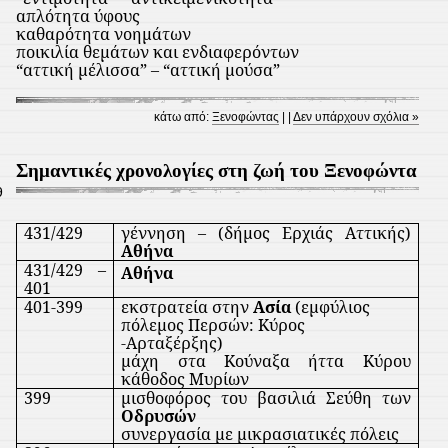
απλότητα ύφους
καθαρότητα νοημάτων
ποικιλία θεμάτων και ενδιαφερόντων
“αττική μέλισσα” – “αττική μούσα”
κάτω από:
Ξενοφώντας
| |
Δεν υπάρχουν σχόλια »
Σημαντικές χρονολογίες στη ζωή του Ξενοφώντα
9
431/429
γέννηση – (δήμος Ερχιάς Αττικής)
Αθήνα
431/429 –
Αθήνα
401
401-399
εκστρατεία στην
Ασία
(εμφύλιος
πόλεμος Περσών: Κύρος
-Αρταξέρξης)
μάχη στα Κούναξα ήττα Κύρου
κάθοδος Μυρίων
399
μισθοφόρος του βασιλιά Σεύθη των
Οδρυσών
συνεργασία με μικρασιατικές πόλεις