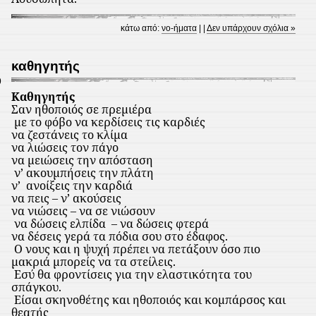
κάτω από:
νο-ήματα
| |
Δεν υπάρχουν σχόλια »
καθηγητής
9
Καθηγητής
Σαν ηθοποιός σε πρεμιέρα
με το φόβο να κερδίσεις τις καρδιές
να ζεστάνεις το κλίμα
να λιώσεις τον πάγο
να μειώσεις την απόσταση
ν’ ακουμπήσεις την πλάτη
ν’
ανοίξεις την καρδιά
να πεις – ν’ ακούσεις
να νιώσεις – να σε νιώσουν
να δώσεις ελπίδα
– να δώσεις φτερά
να δέσεις γερά τα πόδια σου στο έδαφος.
Ο νους και η ψυχή πρέπει να πετάξουν όσο πιο
μακριά μπορείς να τα στείλεις.
Εσύ θα φροντίσεις για την ελαστικότητα του
σπάγκου.
Είσαι σκηνοθέτης και ηθοποιός και κομπάρσος και
θεατής