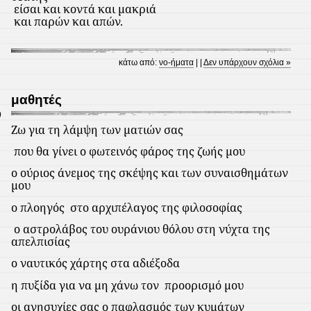
είσαι και κοντά και μακριά
και παρών και απών.
κάτω από:
νο-ήματα
| |
Δεν υπάρχουν σχόλια »
μαθητές
9
Ζω για τη λάμψη των ματιών σας
που θα γίνει ο φωτεινός φάρος της ζωής μου
o
ούριος άνεμος της σκέψης και των συναισθημάτων
μου
ο πλοηγός
στο αρχιπέλαγος της φιλοσοφίας
ο αστρολάβος του ουράνιου θόλου στη νύχτα της
απελπισίας
ο ναυτικός χάρτης στα αδιέξοδα
η πυξίδα για να μη χάνω τον
προορισμό μου
οι ανησυχίες σας ο παφλασμός των κυμάτων