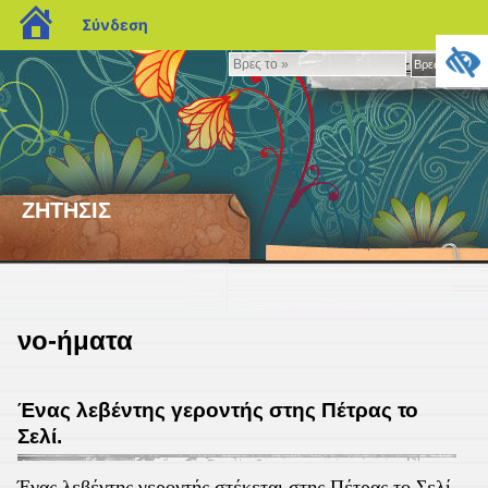
blogs.sch.gr
Σύνδεση
Βρες
Βρες το »
το
»
ΖΗΤΗΣΙΣ
νο-ήματα
Ένας λεβέντης γεροντής στης Πέτρας το
Σελί.
Ένας λεβέντης γεροντής στέκεται στης Πέτρας το Σελί