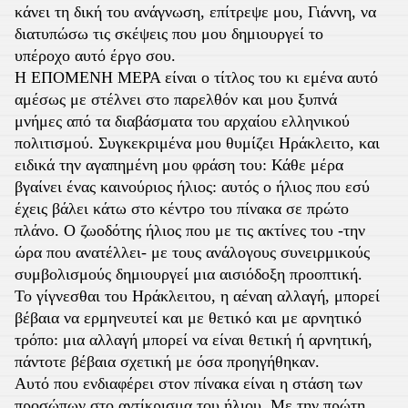
κάνει τη δική του ανάγνωση, επίτρεψε μου, Γιάννη, να
διατυπώσω τις σκέψεις που μου δημιουργεί το
υπέροχο αυτό έργο σου.
Η ΕΠΟΜΕΝΗ ΜΕΡΑ είναι ο τίτλος του κι εμένα αυτό
αμέσως με στέλνει στο παρελθόν και μου ξυπνά
μνήμες από τα διαβάσματα του αρχαίου ελληνικού
πολιτισμού. Συγκεκριμένα μου θυμίζει Ηράκλειτο, και
ειδικά την αγαπημένη μου φράση του: Κάθε μέρα
βγαίνει ένας καινούριος ήλιος: αυτός ο ήλιος που εσύ
έχεις βάλει κάτω στο κέντρο του πίνακα σε πρώτο
πλάνο. Ο ζωοδότης ήλιος που με τις ακτίνες του -την
ώρα που ανατέλλει- με τους ανάλογους συνειρμικούς
συμβολισμούς δημιουργεί μια αισιόδοξη προοπτική.
Το γίγνεσθαι του Ηράκλειτου, η αέναη αλλαγή, μπορεί
βέβαια να ερμηνευτεί και με θετικό και με αρνητικό
τρόπο: μια αλλαγή μπορεί να είναι θετική ή αρνητική,
πάντοτε βέβαια σχετική με όσα προηγήθηκαν.
Αυτό που ενδιαφέρει στον πίνακα είναι η στάση των
προσώπων στο αντίκρισμα του ήλιου. Με την πρώτη