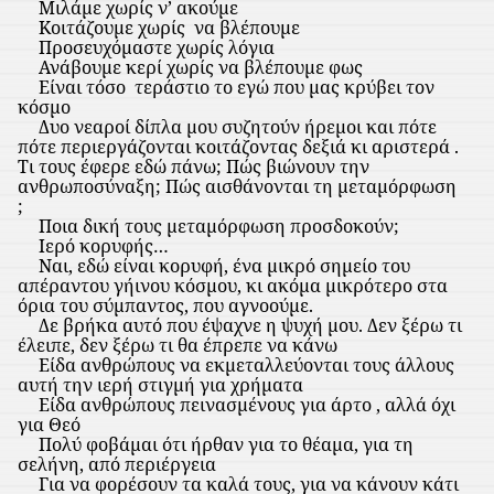
Μιλάμε χωρίς ν’ ακούμε
Κοιτάζουμε χωρίς
να βλέπουμε
Προσευχόμαστε χωρίς λόγια
Ανάβουμε κερί χωρίς να βλέπουμε φως
Είναι τόσο
τεράστιο το εγώ που μας κρύβει τον
κόσμο
Δυο νεαροί δίπλα μου συζητούν ήρεμοι και πότε
πότε περιεργάζονται κοιτάζοντας δεξιά κι αριστερά .
Τι τους έφερε εδώ πάνω; Πώς βιώνουν την
ανθρωποσύναξη; Πώς αισθάνονται τη μεταμόρφωση
;
Ποια δική τους μεταμόρφωση προσδοκούν;
Ιερό κορυφής…
Ναι, εδώ είναι κορυφή, ένα μικρό σημείο του
απέραντου γήινου κόσμου, κι ακόμα μικρότερο στα
όρια του σύμπαντος, που αγνοούμε.
Δε βρήκα αυτό που έψαχνε η ψυχή μου. Δεν ξέρω τι
έλειπε, δεν ξέρω τι θα έπρεπε να κάνω
Είδα ανθρώπους να εκμεταλλεύονται τους άλλους
αυτή την ιερή στιγμή για χρήματα
Είδα ανθρώπους πεινασμένους για άρτο , αλλά όχι
για Θεό
Πολύ φοβάμαι ότι ήρθαν για το θέαμα, για τη
σελήνη, από περιέργεια
Για να φορέσουν τα καλά τους, για να κάνουν κάτι