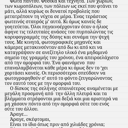
Φώτα παντού. Φυσικά και τεχνητά. Των χωριών,
των κωμοπόλεων, των πόλεων ως εκεί που φτάνει το
μάτι, αλλά κυρίως οι δυνατοί προβολείς που
μετατρέπουν τη νύχτα σε μέρα. Ένας τεράστιος
φωτεινός σταυρός μ’ αυτά. Κι όμως κανείς δε
γοητεύεται. Όλοι πηγαινοέρχονταν όταν ο ήλιος
άφηνε τις τελευταίες ανάσες του πυρπολώντας τις
κορυφογραμμές της δύσης και συνάμα την ψυχή
τους. Με κινητά, φωτογραφικές μηχανές και
κάμερες μετακινούνταν από δω κι από κει να
καταγράψουν σε ανεξίτηλο υλικό ένα μηδαμινό
σημείο της γραμμής του χρόνου, ένα απειροελάχιστο
από την ομορφιά του. Ένα φαινόμενο
που
επαναλαμβάνεται κάθε μέρα κι όμως δεν το ‘χει
χορτάσει κανείς. Οι περισσότεροι σπεύδουν να
φωτογραφηθούν σ’ αυτό το φόντο ζευγαρώνοντας
τον εαυτό τους με την ομορφιά του.
Ο δίσκος της σελήνης σπανιότερος αναμένεται με
μεγάλη προσμονή από
την άλλη πλευρά και τα
βλέμματα στρέφονται μια δεξιά και μια αριστερά να
μη χάσουν πόντο από την ομορφιά ούτε του ενός
ούτε του άλλου.
Άραγε…
Άραγε, σκέφτομαι,
Είναι το ίδιο όπως πριν από χιλιάδες χρόνια;