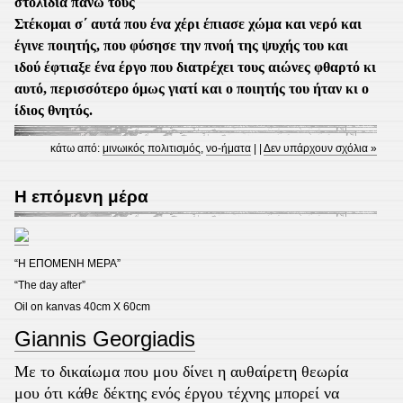
στολίδια πάνω τους
Στέκομαι σ΄ αυτά που ένα χέρι έπιασε χώμα και νερό και
έγινε ποιητής, που φύσησε την πνοή της ψυχής του και
ιδού έφτιαξε ένα έργο που διατρέχει τους αιώνες φθαρτό κι
αυτό, περισσότερο όμως γιατί και ο ποιητής του ήταν κι ο
ίδιος θνητός.
κάτω από:
μινωικός πολιτισμός
,
νο-ήματα
| |
Δεν υπάρχουν σχόλια »
H επόμενη μέρα
“Η ΕΠΟΜΕΝΗ ΜΕΡΑ”
“The day after”
Oil on kanvas 40cm X 60cm
Giannis Georgiadis
Με το δικαίωμα που μου δίνει η αυθαίρετη θεωρία
μου ότι κάθε δέκτης ενός έργου τέχνης μπορεί να