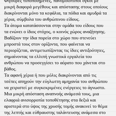
Φιγούρες τυποποιημένες, πανομοιότυποι όγκοι με
μικρή διαφορά μεγέθους και απόστασης στους οποίους
διακρίνονται μόνο τα κεφάλια, τα πόδια και αμυδρά τα
χέρια, σύμβολα του ανθρώπινου είδους.
Τα άτομα κατατάσσονται στην ομάδα του είδους που
τα ενώνει ο ίδιος στόχος, ο κοινός χώρος αναζήτησης.
Βαδίζουν την ίδια πορεία στο χώρο που στενεύει
μπροστά τους στον ορίζοντα, που φαίνεται να
περιορίζεται, αντιμετωπίζοντας τις ίδιες αντιξοότητες,
σημαίνοντας τα ελλιπή γνωστικά εργαλεία του
ανθρώπου να προσεγγίσει το αόρατο που χάνεται στο
βάθος.
Τα αφανή χέρια ή που μόλις διακρίνονται από τις
τσέπες απηχούν την εύγλωττη αμηχανία του ανθρώπου
να χειριστεί με συγκεκριμένες ενέργειες το άγνωστο.
Μια μικρή απόσταση αναπνοής ανάμεσά τους, μια
ελαφριά ανισορροπία τοποθέτησης στα δεξιά και
αριστερά στο ύψος της χρυσής τομής ανακινεί το θέμα
της λεπτής και εύθραυστης ταλάντευσης ανάμεσα στο