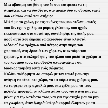
Μια αβάσιμη πια βάση που δε σου επιτρέπει να τη
στηρίξεις και να συνθέσεις στο μυαλό σου το σύνολο, γιατί
σου λείπουν αυτά που στήριζε.
Μιλώ με το χρόνο, με τις εικόνες που μου στέλνει, αυτές
που δεν έχουν χείλη, μα μύριες γλώσσες, που ηχούν
εκκωφαντικά στα αυτιά της συνείδησης της δικής μου,
αφού αυτά που έπρεπε να ακούσουν είναι κλειστά.
Μέσα σ΄ ένα τρόχαλο από πέτρες στην άκρη του
χωραφιού, στη δροσιά των χόρτων, στον τάφο του
χώματος, στο σκληρό φως του ήλιου που μαδά τα χρώματα
του κορμιού τους, ένα σύνολο σπαραγμάτων σα
διασκορπισμένα οστά ενός σώματος.
Νιώθω αυθόρμητα -κι απορώ με τον εαυτό μου- την
ανάγκη να πέσω στο χώμα, να τα πάρω στις χούφτες μου,
να τα φέρω στην αγκαλιά μου, στα χείλη μου, να τους
μιλήσω τρυφερά, να κλάψω πάνω τους για κείνα και για
μένα: για την κατάντια τους και για την ατυχία μου να μην
τα γνωρίσω, όταν ζωηρά θαλερά κορμιά έλαμπαν με τα