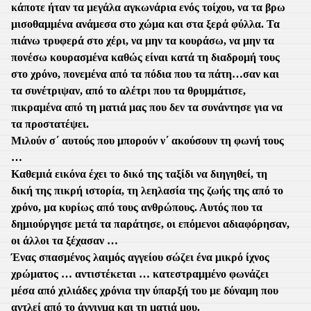
κάποτε ήταν τα μεγάλα αγκωνάρια ενός τοίχου, να τα βρω
μισοθαμμένα ανάμεσα στο χώμα και στα ξερά φύλλα. Τα
πιάνω τρυφερά στο χέρι, να μην τα κουράσω, να μην τα
πονέσω κουρασμένα καθώς είναι κατά τη διαδρομή τους
στο χρόνο, πονεμένα από τα πόδια που τα πάτη
…
σαν και
τα συνέτριψαν, από το αλέτρι που τα θρυμμάτισε,
πικραμένα από τη ματιά μας που δεν τα συνάντησε για να
τα προστατέψει.
Μιλούν σ΄ αυτούς που μπορούν ν΄ ακούσουν τη φωνή τους
…
Καθεμιά εικόνα έχει το δικό της ταξίδι να διηγηθεί, τη
δική της πικρή ιστορία, τη λεηλασία της ζωής της από το
χρόνο, μα κυρίως από τους ανθρώπους. Αυτός που τα
δημιούργησε μετά τα παράτησε, οι επόμενοι αδιαφόρησαν,
οι άλλοι τα ξέχασαν …
Ένας σπασμένος λαιμός αγγείου σώζει ένα μικρό ίχνος
χρώματος … αντιστέκεται … κατεστραμμένο φωνάζει
μέσα από χιλιάδες χρόνια την ύπαρξή του με δύναμη που
αντλεί από το άγγιγμα και τη ματιά μου.