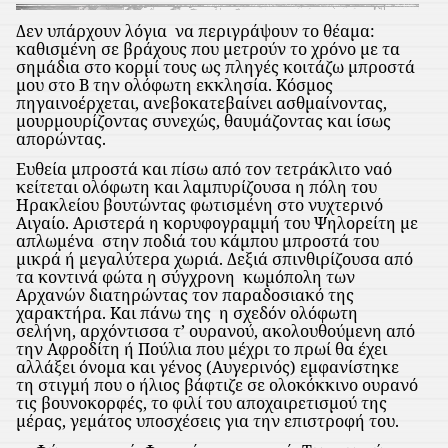
Δεν υπάρχουν λόγια
να περιγράψουν το θέαμα:
καθισμένη σε βράχους που μετρούν το χρόνο με τα
σημάδια στο κορμί τους ως πληγές κοιτάζω μπροστά
μου στο Β την ολόφωτη εκκλησία. Κόσμος
πηγαινοέρχεται, ανεβοκατεβαίνει ασθμαίνοντας,
μουρμουρίζοντας συνεχώς, θαυμάζοντας και ίσως
απορώντας.
Ευθεία μπροστά και πίσω από τον τετράκλιτο ναό
κείτεται ολόφωτη και λαμπυρίζουσα η πόλη του
Ηρακλείου βουτώντας φωτισμένη στο νυχτερινό
Αιγαίο. Αριστερά η κορυφογραμμή του Ψηλορείτη με
απλωμένα
στην ποδιά του κάμπου μπροστά του
μικρά ή μεγαλύτερα χωριά. Δεξιά σπινθιρίζουσα από
τα κοντινά φώτα η σύγχρονη
κωμόπολη των
Αρχανών διατηρώντας τον παραδοσιακό της
χαρακτήρα. Και πάνω της
η σχεδόν ολόφωτη
σελήνη, αρχόντισσα τ’ ουρανού, ακολουθούμενη από
την Αφροδίτη ή Πούλια που μέχρι το πρωί θα έχει
αλλάξει όνομα και γένος (Αυγερινός) εμφανίστηκε
τη στιγμή που ο ήλιος βάφτιζε σε ολοκόκκινο ουρανό
τις βουνοκορφές, το φιλί του αποχαιρετισμού της
μέρας, γεμάτος υποσχέσεις για την επιστροφή του.