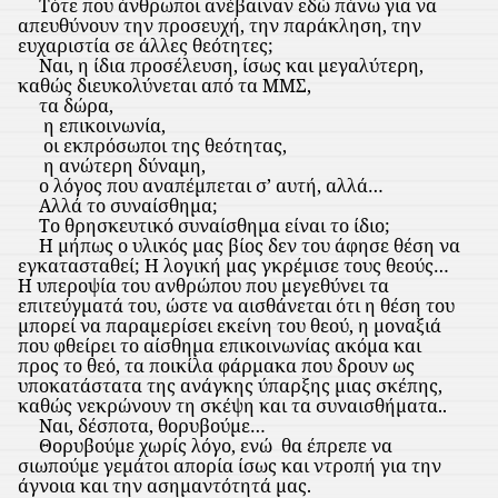
Τότε που άνθρωποι ανέβαιναν εδώ πάνω για να
απευθύνουν την προσευχή, την παράκληση, την
ευχαριστία σε άλλες θεότητες;
Ναι, η ίδια προσέλευση, ίσως και μεγαλύτερη,
καθώς διευκολύνεται από τα ΜΜΣ,
τα δώρα,
η επικοινωνία,
οι εκπρόσωποι της θεότητας,
η ανώτερη δύναμη,
ο λόγος που αναπέμπεται σ’ αυτή, αλλά…
Αλλά το συναίσθημα;
Το θρησκευτικό συναίσθημα είναι το ίδιο;
Η μήπως ο υλικός μας βίος δεν του άφησε θέση να
εγκατασταθεί; Η λογική μας γκρέμισε τους θεούς…
Η υπεροψία του ανθρώπου που μεγεθύνει τα
επιτεύγματά του, ώστε να αισθάνεται ότι η θέση του
μπορεί να παραμερίσει εκείνη του θεού, η μοναξιά
που φθείρει το αίσθημα επικοινωνίας ακόμα και
προς το θεό, τα ποικίλα φάρμακα που δρουν ως
υποκατάστατα της ανάγκης ύπαρξης μιας σκέπης,
καθώς νεκρώνουν τη σκέψη και τα συναισθήματα..
Ναι, δέσποτα, θορυβούμε…
Θορυβούμε χωρίς λόγο, ενώ
θα έπρεπε να
σιωπούμε γεμάτοι απορία ίσως και ντροπή για την
άγνοια και την ασημαντότητά μας.