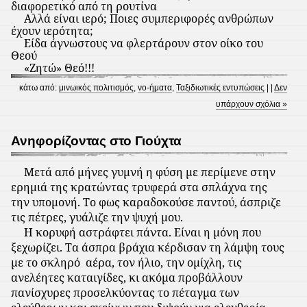
διαφορετικό από τη ρουτίνα
Αλλά είναι ιερό; Ποιες συμπεριφορές ανθρώπων
έχουν ιερότητα;
Είδα άγνωστους να φλερτάρουν στον οίκο του
Θεού
«Ζητώ» Θεό!!!
κάτω από:
μινωικός πολιτισμός
,
νο-ήματα
,
Ταξιδιωτικές εντυπώσεις
| |
Δεν
υπάρχουν σχόλια »
Ανηφορίζοντας στο Γιούχτα
Μετά από μήνες γυμνή η φύση με περίμενε στην
ερημιά της κρατώντας τρυφερά στα σπλάχνα της
την υπομονή. Το φως καραδοκούσε παντού, άσπριζε
τις πέτρες, γυάλιζε την ψυχή μου.
Η κορυφή αστράφτει πάντα. Είναι η μόνη που
ξεχωρίζει. Τα άσπρα βράχια κέρδισαν τη λάμψη τους
με το σκληρό
αέρα, τον ήλιο, την ομίχλη, τις
ανελέητες καταιγίδες, κι ακόμα προβάλλουν
πανίσχυρες προσελκύοντας το πέταγμα των