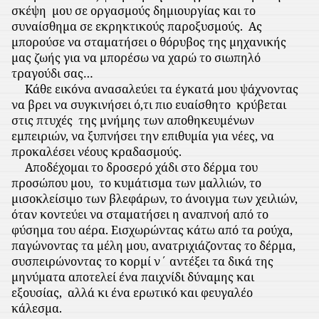
σκέψη
μου σε οργασμούς δημιουργίας και το
συναίσθημα σε εκρηκτικούς παροξυσμούς.
Ας
μπορούσε να σταματήσει ο θόρυβος της μηχανικής
μας ζωής για να μπορέσω να χαρώ το σιωπηλό
τραγούδι σας…
Κάθε εικόνα ανασαλεύει τα έγκατά μου ψάχνοντας
να βρει να συγκινήσει ό,τι πιο ευαίσθητο
κρύβεται
στις πτυχές
της μνήμης των αποθηκευμένων
εμπειριών, να ξυπνήσει την επιθυμία για νέες, να
προκαλέσει νέους κραδασμούς.
Αποδέχομαι το δροσερό χάδι στο δέρμα του
προσώπου μου,
το κυμάτισμα των μαλλιών, το
μισοκλείσιμο των βλεφάρων, το άνοιγμα των χειλιών,
όταν κοντεύει να σταματήσει η αναπνοή από το
φύσημα του αέρα. Εισχωρώντας κάτω από τα ρούχα,
παγώνοντας τα μέλη μου, ανατριχιάζοντας το δέρμα,
συσπειρώνοντας το κορμί ν΄ αντέξει τα δικά της
μηνύματα αποτελεί ένα παιχνίδι δύναμης και
εξουσίας,
αλλά κι ένα ερωτικό και φευγαλέο
κάλεσμα.