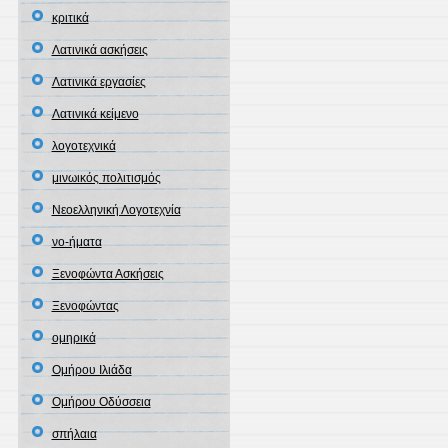
κριτικά
Λατινικά ασκήσεις
Λατινικά εργασίες
Λατινικά κείμενο
λογοτεχνικά
μινωικός πολιτισμός
Νεοελληνική Λογοτεχνία
νο-ήματα
Ξενοφώντα Ασκήσεις
Ξενοφώντας
ομηρικά
Ομήρου Ιλιάδα
Ομήρου Οδύσσεια
σπήλαια