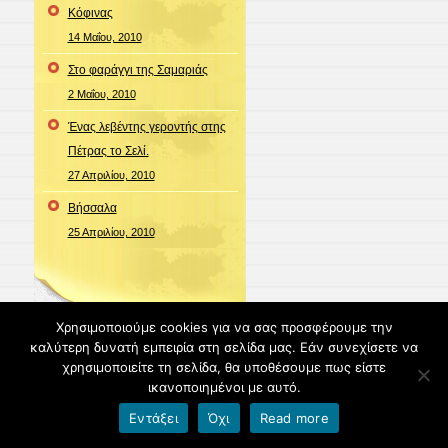
Κόφινας
14 Μαΐου, 2010
Στο φαράγγι της Σαμαριάς
2 Μαΐου, 2010
Ένας λεβέντης γεροντής στης
Πέτρας το Σελί.
27 Απριλίου, 2010
Bήσσαλα
25 Απριλίου, 2010
Χρησιμοποιούμε cookies για να σας προσφέρουμε την
καλύτερη δυνατή εμπειρία στη σελίδα μας. Εάν συνεχίσετε να
χρησιμοποιείτε τη σελίδα, θα υποθέσουμε πως είστε
blogs.sch.gr
ικανοποιημένοι με αυτό.
PANORAMIO
Εντάξει
Όχι
Read more
video