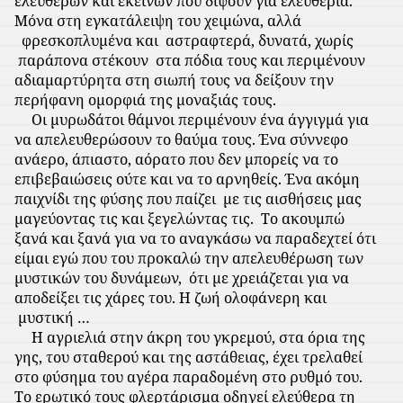
ελεύθερων και εκείνων που διψούν για ελευθερία.
Μόνα στη εγκατάλειψη του χειμώνα, αλλά
φρεσκοπλυμένα και
αστραφτερά, δυνατά, χωρίς
παράπονα στέκουν
στα πόδια τους και περιμένουν
αδιαμαρτύρητα στη σιωπή τους να δείξουν την
περήφανη ομορφιά της μοναξιάς τους.
Οι μυρωδάτοι θάμνοι περιμένουν ένα άγγιγμά για
να απελευθερώσουν το θαύμα τους. Ένα σύννεφο
ανάερο, άπιαστο, αόρατο που δεν μπορείς να το
επιβεβαιώσεις ούτε και να το αρνηθείς. Ένα ακόμη
παιχνίδι της φύσης που παίζει
με τις αισθήσεις μας
μαγεύοντας τις και ξεγελώντας τις.
Το ακουμπώ
ξανά και ξανά για να το αναγκάσω να παραδεχτεί ότι
είμαι εγώ που του προκαλώ την απελευθέρωση των
μυστικών του δυνάμεων,
ότι με χρειάζεται για να
αποδείξει τις χάρες του. Η ζωή ολοφάνερη και
μυστική …
Η αγριελιά στην άκρη του γκρεμού, στα όρια της
γης, του σταθερού και της αστάθειας, έχει τρελαθεί
στο φύσημα του αγέρα παραδομένη στο ρυθμό του.
Το ερωτικό τους φλερτάρισμα οδηγεί ελεύθερα τη