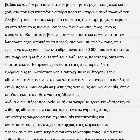
βέβαια κανείς δεν μπορεί να αμφισβητήσει την υπεροχή τους , αλλά και τα
χρήματα που έχει καταφέρει να πάρει παρά την παρελκυστική πολιτική του
Αλκιβιάδη, που αυτό τον καιρό δρα εις βάρος της Σπάρτης έχει καταφέρει
να αποκτήσει τους πιο ακριβοπληρωμένους και επομένως ικανούς
κωπηλάτες. Θα πρέπει βέβαια να υποθέσουμε ότι και οι Αθηναίοι με τον
ίδιο τρόπο είχαν αποκτήσει τα πληρώματα των 180 πλοίων τους, που
πρέπει να ανέρχονται σε έναν αριθμό πάνω από 30.000 που δεν μπορεί να
συμπληρώσει η Αθήνα ούτε από τους ελεύθερους πολίτες της ούτε από
τους μέτοικους. Εκτιμώντας ρεαλιστικά και χωρίς παρωπίδες ή
εξωραϊσμούς την κατάσταση κρίνει άστοχη μια αναμέτρηση με τον
αθηναϊκό στόλο στο ανοιχτό πέλαγος ή δεν τολμά να αντιμετωπίσει όλες τις
δυνάμεις του. Είναι σοφία να βλέπεις τις αδυναμίες σου και ανοησία, όπως
αποδείχτηκε, το αντίθετο για τους Αθηναίους.
Ακόμα κι αν υπήρξε προδοσία, αυτή δεν αναιρεί τα εγκληματικά στρατηγικά
λάθη της αθηναϊκής ηγεσίας ως προς την επιλογή του χώρου, τις
δυνατότητες ανεφοδιασμού, την απουσία κατασκοπείας και
αντικατασκοπείας, την ανοχή απειθαρχίας και χαλάρωσης των
πληρωμάτων που απομακρύνονται από τα καράβια τους. Όλα αυτά τα
λάθη βέβαια, η αμέλεια, μπορούν να δικαιολογηθούν και να καλυφθούν