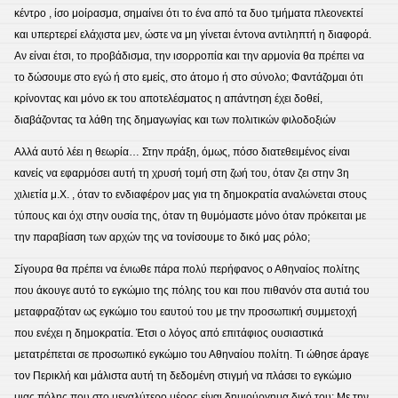
κέντρο , ίσο μοίρασμα, σημαίνει ότι το ένα από τα δυο τμήματα πλεονεκτεί
και υπερτερεί ελάχιστα μεν, ώστε να μη γίνεται έντονα αντιληπτή η διαφορά.
Αν είναι έτσι, το προβάδισμα, την ισορροπία και την αρμονία θα πρέπει να
το δώσουμε στο εγώ ή στο εμείς, στο άτομο ή στο σύνολο; Φαντάζομαι ότι
κρίνοντας και μόνο εκ του αποτελέσματος η απάντηση έχει δοθεί,
διαβάζοντας τα λάθη της δημαγωγίας και των πολιτικών φιλοδοξιών
Αλλά αυτό λέει η θεωρία… Στην πράξη, όμως, πόσο διατεθειμένος είναι
κανείς να εφαρμόσει αυτή τη χρυσή τομή στη ζωή του, όταν ζει στην 3η
χιλιετία μ.Χ. , όταν το ενδιαφέρον μας για τη δημοκρατία αναλώνεται στους
τύπους και όχι στην ουσία της, όταν τη θυμόμαστε μόνο όταν πρόκειται με
την παραβίαση των αρχών της να τονίσουμε το δικό μας ρόλο;
Σίγουρα θα πρέπει να ένιωθε πάρα πολύ περήφανος ο Αθηναίος πολίτης
που άκουγε αυτό το εγκώμιο της πόλης του και που πιθανόν στα αυτιά του
μεταφραζόταν ως εγκώμιο του εαυτού του με την προσωπική συμμετοχή
που ενέχει η δημοκρατία. Έτσι ο λόγος από επιτάφιος ουσιαστικά
μετατρέπεται σε προσωπικό εγκώμιο του Αθηναίου πολίτη. Τι ώθησε άραγε
τον Περικλή και μάλιστα αυτή τη δεδομένη στιγμή να πλάσει το εγκώμιο
μιας πόλης που στο μεγαλύτερο μέρος είναι δημιούργημα δικό του; Με την