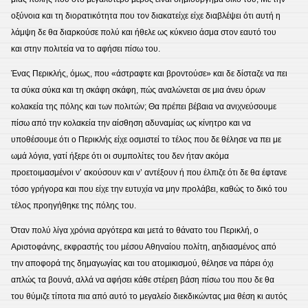
οξύνοια και τη διορατικότητα που τον διακατείχε είχε διαβλέψει ότι αυτή η
λάμψη δε θα διαρκούσε πολύ και ήθελε ως κύκνειο άσμα στον εαυτό του
και στην πολιτεία να το αφήσει πίσω του.
Ένας Περικλής, όμως, που «άστραφτε και βροντούσε» και δε δίσταζε να πει
τα σύκα σύκα και τη σκάφη σκάφη, πώς αναλώνεται σε μια άνευ όρων
κολακεία της πόλης και των πολιτών; Θα πρέπει βέβαια να ανιχνεύσουμε
πίσω από την κολακεία την αίσθηση αδυναμίας ως κίνητρο και να
υποθέσουμε ότι ο Περικλής είχε οσμιστεί το τέλος που δε θέλησε να πει με
ωμά λόγια, γατί ήξερε ότι οι συμπολίτες του δεν ήταν ακόμα
προετοιμασμένοι ν’ ακούσουν και ν’ αντέξουν ή που έλπιζε ότι δε θα έφτανε
τόσο γρήγορα και που είχε την ευτυχία να μην προλάβει, καθώς το δικό του
τέλος προηγήθηκε της πόλης του.
Όταν πολύ λίγα χρόνια αργότερα και μετά το θάνατο του Περικλή, ο
Αριστοφάνης, εκφραστής του μέσου Αθηναίου πολίτη, αηδιασμένος από
την αποφορά της δημαγωγίας και του ατομικισμού, θέλησε να πάρει όχι
απλώς τα βουνά, αλλά να αφήσει κάθε στέρεη βάση πίσω του που δε θα
του θύμιζε τίποτα πια από αυτό το μεγαλείο διεκδικώντας μια θέση κι αυτός