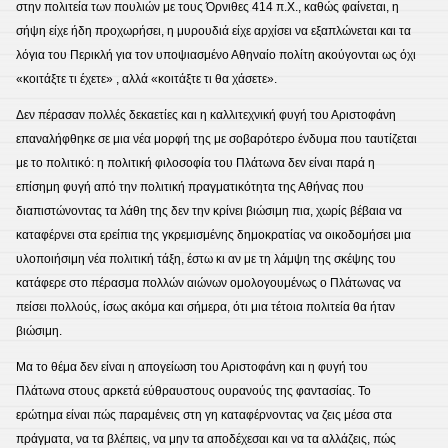
στην πολιτεία των πουλιών με τους Όρνιθες 414 π.Χ., καθώς φαίνεται, η
σήψη είχε ήδη προχωρήσει, η μυρουδιά είχε αρχίσει να εξαπλώνεται και τα
λόγια του Περικλή για τον υποψιασμένο Αθηναίο πολίτη ακούγονται ως όχι
«κοιτάξτε τι έχετε» , αλλά «κοιτάξτε τι θα χάσετε».
Δεν πέρασαν πολλές δεκαετίες και η καλλιτεχνική φυγή του Αριστοφάνη
επαναλήφθηκε σε μια νέα μορφή της με σοβαρότερο ένδυμα που ταυτίζεται
με το πολιτικό: η πολιτική φιλοσοφία του Πλάτωνα δεν είναι παρά η
επίσημη φυγή από την πολιτική πραγματικότητα της Αθήνας που
διαπιστώνοντας τα λάθη της δεν την κρίνει βιώσιμη πια, χωρίς βέβαια να
καταφέρνει στα ερείπια της γκρεμισμένης δημοκρατίας να οικοδομήσει μια
υλοποιήσιμη νέα πολιτική τάξη, έστω κι αν με τη λάμψη της σκέψης του
κατάφερε στο πέρασμα πολλών αιώνων ομολογουμένως ο Πλάτωνας να
πείσει πολλούς, ίσως ακόμα και σήμερα, ότι μια τέτοια πολιτεία θα ήταν
βιώσιμη.
Μα το θέμα δεν είναι η απογείωση του Αριστοφάνη και η φυγή του
Πλάτωνα στους αρκετά εύθραυστους ουρανούς της φαντασίας. Το
ερώτημα είναι πώς παραμένεις στη γη καταφέρνοντας να ζεις μέσα στα
πράγματα, να τα βλέπεις, να μην τα αποδέχεσαι και να τα αλλάζεις, πώς