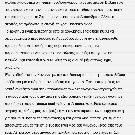
πολλαπλασιαστικά στη φήμη του Λύσανδρου, έχοντας αρχίσει βέβαια ενώ
ήταν ακόμα εν ζωή: είναι ο μόνος εν ζωή που στήθηκε άγαλμα προς τιμήν
του και τα Ηραία στη Σάμο μετονομάστηκαν σε Λυσάνδρεια. Άλλος ο
σκοπός, τα πρόσωπα, η εποχή, το γραμματειακό είδος.
Το ερώτημα είναι: ανεξάρτητα από τα χρώματα με τα οποία ήθελε να
σκιαγραφήσει ο Ξενοφώντας το Λύσανδρο, εκτός κι αν έχει αφομοιωθεί
προς το λακωνικό πνεύμα της εκφραστικής συντομίας, πώς
παρουσιάζονται οι Αθηναίοι; Ο Ξενοφώντας τους έχει απογυμνώσει
εντελώς, έχει καταδείξει όλα τα λάθη τους κι αυτά βήμα προς βήμα,
σταδιακά.
Έχει «αδειάσει» τον Κόνωνα, με την απαξιωτική του σιωπή, η οποία βέβαια
κρύβει και μια κατά μέτωπον επίθεση κατηγοριών. Εκεί που το μένος του
ξεσπά ανελέητο είναι στην παρουσίαση των νεοεκλεγέντων στρατηγών που
η παρουσίασή τους στην αρχή της εξιστόρησης γεμίζει τον αναγνώστη με
προσδοκίες που σταδιακά διαψεύδονται. Δημιουργεί βέβαια ένα κλίμα
ανησυχίας, καθώς μας υποψιάζει ή για την ανεπάρκεια των υπαρχόντων ή
για την κρισιμότητα της περίστασης ή και για τα δυο. Αποφεύγει βέβαια ή
αποσιωπά να μας πει ότι ο Τυδεύς είναι γιος του Λάμαχου, ενός από τους
τρεις Αθηναίους στρατηγούς στη Σικελική εκστρατεία, που έχασε τη ζωή