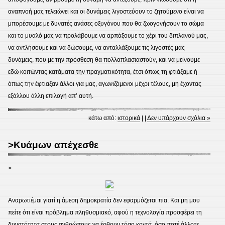
αναπνοή μας τελειώνει και οι δυνάμεις λιγοστεύουν το ζητούμενο είναι να
μπορέσουμε με δυνατές ανάσες οξυγόνου που θα ζωογονήσουν το σώμα
και το μυαλό μας να προλάβουμε να αρπάξουμε το χέρι του διπλανού μας,
να αντλήσουμε και να δώσουμε, να ανταλλάξουμε τις λιγοστές μας
δυνάμεις, που με την πρόσθεση θα πολλαπλασιαστούν, και να μείνουμε
εδώ κοιτώντας κατάματα την πραγματικότητα, έτσι όπως τη φτιάξαμε ή
όπως την έφτιαξαν άλλοι για μας, αγωνιζόμενοι μέχρι τέλους, μη έχοντας
εξάλλου άλλη επιλογή απ’ αυτή.
κάτω από:
ιστορικά
| |
Δεν υπάρχουν σχόλια »
>Κυάμων απέχεσθε
>
Αναρωτιέμαι γιατί η άμεση δημοκρατία δεν εφαρμόζεται πια. Και μη μου
πείτε ότι είναι πρόβλημα πληθυσμιακό, αφού η τεχνολογία προσφέρει τη
δυνατότητα στους ανθρώπους να έρθουν τόσο κοντά, όσο ποτέ άλλοτε