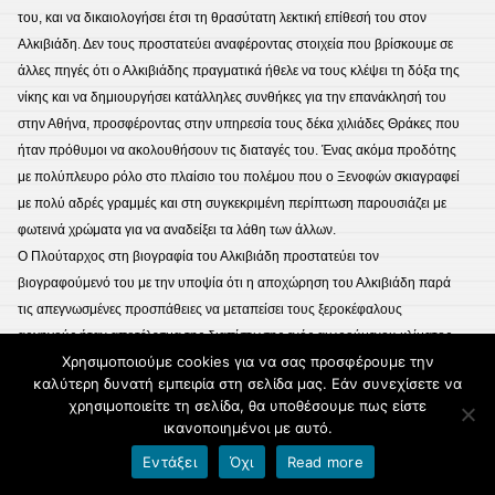
του, και να δικαιολογήσει έτσι τη θρασύτατη λεκτική επίθεσή του στον
Αλκιβιάδη. Δεν τους προστατεύει αναφέροντας στοιχεία που βρίσκουμε σε
άλλες πηγές ότι ο Αλκιβιάδης πραγματικά ήθελε να τους κλέψει τη δόξα της
νίκης και να δημιουργήσει κατάλληλες συνθήκες για την επανάκλησή του
στην Αθήνα, προσφέροντας στην υπηρεσία τους δέκα χιλιάδες Θράκες που
ήταν πρόθυμοι να ακολουθήσουν τις διαταγές του. Ένας ακόμα προδότης
με πολύπλευρο ρόλο στο πλαίσιο του πολέμου που ο Ξενοφών σκιαγραφεί
με πολύ αδρές γραμμές και στη συγκεκριμένη περίπτωση παρουσιάζει με
φωτεινά χρώματα για να αναδείξει τα λάθη των άλλων.
Ο Πλούταρχος στη βιογραφία του Αλκιβιάδη προστατεύει τον
βιογραφούμενό του με την υποψία ότι η αποχώρηση του Αλκιβιάδη παρά
τις απεγνωσμένες προσπάθειες να μεταπείσει τους ξεροκέφαλους
αρχηγούς ήταν αποτέλεσμα της διαπίστωσης ενός αιωρούμενου κλίματος
Χρησιμοποιούμε cookies για να σας προσφέρουμε την
προδοσίας.
καλύτερη δυνατή εμπειρία στη σελίδα μας. Εάν συνεχίσετε να
Ο Ξενοφώντας παρουσιάζει το Λύσανδρο ως ένα ικανότατο αρχηγό που
χρησιμοποιείτε τη σελίδα, θα υποθέσουμε πως είστε
στηρίχτηκε σε τρεις παράγοντες ταυτόχρονα: την αξιοποίηση των ηγετικών
ικανοποιημένοι με αυτό.
του προσόντων, την άψογη συνεργασία του με τα πληρώματα του
Εντάξει
Όχι
Read more
σπαρτιατικού στόλου που είχαν εκπαιδευτεί βάσει της σπαρτιατικής