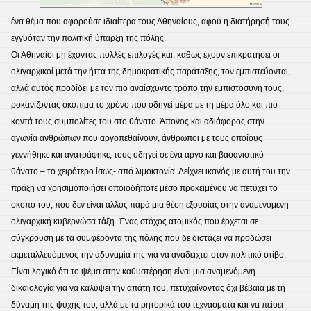
ένα θέμα που αφορούσε ιδιαίτερα τους Αθηναίους, αφού η διατήρησή τους
εγγυόταν την πολιτική ύπαρξη της πόλης.
Οι Αθηναίοι μη έχοντας πολλές επιλογές και, καθώς έχουν επικρατήσει οι
ολιγαρχικοί μετά την ήττα της δημοκρατικής παράταξης, τον εμπιστεύονται,
αλλά αυτός προδίδει με τον πιο αναίσχυντο τρόπο την εμπιστοσύνη τους,
ροκανίζοντας σκόπιμα το χρόνο που οδηγεί μέρα με τη μέρα όλο και πιο
κοντά τους συμπολίτες του στο θάνατο. Άπονος και αδιάφορος στην
αγωνία ανθρώπων που αργοπεθαίνουν, άνθρωποι με τους οποίους
γεννήθηκε και ανατράφηκε, τους οδηγεί σε ένα αργό και βασανιστικό
θάνατο – το χειρότερο ίσως- από λιμοκτονία. Δείχνει ικανός με αυτή του την
πράξη να χρησιμοποιήσει οποιοδήποτε μέσο προκειμένου να πετύχει το
σκοπό του, που δεν είναι άλλος παρά μια θέση εξουσίας στην αναμενόμενη
ολιγαρχική κυβερνώσα τάξη. Ένας στόχος ατομικός που έρχεται σε
σύγκρουση με τα συμφέροντα της πόλης που δε διστάζει να προδώσει
εκμεταλλευόμενος την αδυναμία της για να αναδειχτεί στον πολιτικό στίβο.
Είναι λογικό ότι το ψέμα στην καθυστέρηση είναι μια αναμενόμενη
δικαιολογία για να καλύψει την απάτη του, πετυχαίνοντας όχι βέβαια με τη
δύναμη της ψυχής του, αλλά με τα ρητορικά του τεχνάσματα και να πείσει