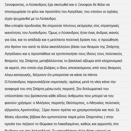
Ξενοφώντας, ο Λύσανδρος έχει σκοτωθεί και ο Ξενοφών δε θέλει να
στεναχωρήσει το φίλο και προστάτη του Αγησίλαο, του οποίου οι σχέσεις
είχαν ψυχρανθεί με το Λύσανδρο.
Μια υποψία προδοσίας θα στερούσε πόντους εκτίμησης στις στρατηγικές
ικανότητες του Λυσάνδρου. Όμως ο Λύσανδρος ήταν ένας άνδρας ικανός
για όλα, και το απέδειξε και η μετέπειτα πολιτική δράση του, η προώθηση
στο θρόνο του κατά τα άλλα ακατάλληλου βάσει των θεσμών της Σπάρτης
Αγησίλαου και η προσπάθεια να τροποποιήσει τους ίδιους τους πολιτικούς
θεσμούς της Σπάρτης μεταβάλλοντας το βασιλικό αξίωμα από κληρονομικό
σε αιρετό, στο οποίο είχε βλέψεις ο ίδιος αποκλειόμενος από τους θεσμούς
λόγω καταγωγής, δείχνουν ότι μπορούσε να κάνει τα πάντα.
Ο Λύσανδρος παρουσιάζεται νομοταγής: αμέσως μετά τη νίκη κάνει την
αναφορά του στη Σπάρτη μέσω ενός πειρατή. Στο διπλωματικό του
οπλοστάσιο του βρίσκονται κάθε είδους άνθρωποι που μπορεί να του
φανούν χρήσιμοι: ο Μιλήσιος πειρατής Θεόπομπος, ο Αθηναίος πολιτικός
εξόριστος Αριστοτέλης. Ξέρει ποιον πρέπει να χρησιμοποιήσει και πού. Σε
θέσεις εξουσίας βέβαια δεν εμπιστεύεται παρά μόνο Σπαρτιάτες ( στην
ηγεσία του πεζικού το Θώρακα το Λακεδαιμόνιο, καθώς και αρμοστές στο