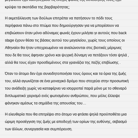
κρύψει τα σκοτάδια της βαρβαρότητας;
Η εκμετάλλευση των δούλων επιτρέπει να πατήσουν το πόδι τους
περήφανα πάνω στο πτώμα που δημιούργησαν για να μπορέσουν να
επιβιώσουν όταν μόνο αδύναμες φωνές έχουν μιλήσει γι αυτούς που back
stage έχουν θέσει τις βάσεις αυτού του μεγαλείου, χωρίς τους οποίους οι
Αθηναίοι θα ήταν υποχρεωμένοι να αναλώνονται στις βιοτικές μέριμνες
που δε θα τους άφηναν χρόνο και ψυχική δύναμη να πετάξουν τόσο ψηλά ,
αλλά θα τους είχαν προσδεμένους στα γρανάζια της πεζής επιβίωσης .
Όταν το άτομο δεν έχει συνειδητοποιήσει τους όρους και τα όρια της ζωής
του, αλλά αγωνίζεται σε ένα μοναχικό δρόμο που στοχεύει στην προσωπική
του ανάδειξη χωρίς να καταφέρνει να ισορροπεί παρά μόνο με το σθεναρό
διπλωματικό χειρισμό ενός φωτισμένου ανθρώπου, που μόλις έλλειψε
φάνηκαν αμέσως τα σημάδια της απουσίας του…
Η ελευθερία που θα επιτρέψει στο άτομο να φτάσει ψηλά προϋποθέτει μια
ώριμη προσέγγιση της ζωής με αποδοχή των ορίων της ευθύνης, σεβασμό
των άλλων, συνεργασία και συμπόρευση.