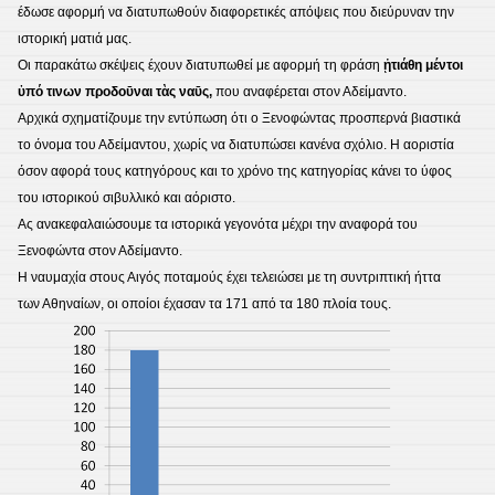
έδωσε αφορμή να διατυπωθούν διαφορετικές απόψεις που διεύρυναν την
ιστορική ματιά μας.
Οι παρακάτω σκέψεις έχουν διατυπωθεί με αφορμή τη φράση
ᾐτιάθη μέντοι
ὑπό τινων προδοῡναι τὰς ναῡς,
που αναφέρεται στον Αδείμαντο.
Αρχικά σχηματίζουμε την εντύπωση ότι ο Ξενοφώντας προσπερνά βιαστικά
το όνομα του Αδείμαντου, χωρίς να διατυπώσει κανένα σχόλιο. Η αοριστία
όσον αφορά τους κατηγόρους και το χρόνο της κατηγορίας κάνει το ύφος
του ιστορικού σιβυλλικό και αόριστο.
Ας ανακεφαλαιώσουμε τα ιστορικά γεγονότα μέχρι την αναφορά του
Ξενοφώντα στον Αδείμαντο.
Η ναυμαχία στους Αιγός ποταμούς έχει τελειώσει με τη συντριπτική ήττα
των Αθηναίων, οι οποίοι έχασαν τα 171 από τα 180 πλοία τους.