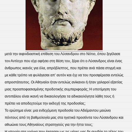
μετά την αιφνιδιαστική επίθεση του Λύσανδρου στο Νότιο, όπου ξεγέλασε
τον Αντίοχο που είχε αφήσει στη θέση του, ξέρει ότι ο Λύσανδρος είναι ένας
άνθρωπος ικανός για όλα, απρόβλεπτος, που πρέπει ανά πάσα στιγμή και
με κάθε τρόπο να φυλάγεσαι απ’ αυτόν και όχι να του προσφέρεσαι εντελώς
απροστάτευτος. Οι Αθηναίοι ήταν εντελώς ανίκανοι ή ήταν χαλαροί εξαιτίας
μιας προαποφασισμένης προδοτικής συμπεριφοράς; Η υποτίμηση του
αντιπάλου είναι ικανή να δικαιολογήσει τα αδικαιολόγητα λάθη τους ή
πρέπει να αποδεχτούμε την εκδοχή της προδοσίας;
Το ερώτημα είναι: μια ενδεχόμενη προδοσία του Αδείμαντου μειώνει
πόντους από τη βαθμολογία μας στα ηγετικά προσόντα του Λύσανδρου και
αθωώνει τους Αθηναίους στρατηγούς για την ήττα τους;
Η ιστορία στα χρόνια που έφτασαν ως τις μέρες μας δε συνδέει το τέλος του