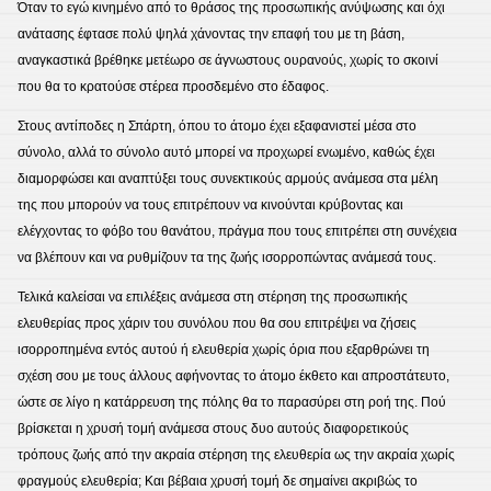
Όταν το εγώ κινημένο από το θράσος της προσωπικής ανύψωσης και όχι
ανάτασης έφτασε πολύ ψηλά χάνοντας την επαφή του με τη βάση,
αναγκαστικά βρέθηκε μετέωρο σε άγνωστους ουρανούς, χωρίς το σκοινί
που θα το κρατούσε στέρεα προσδεμένο στο έδαφος.
Στους αντίποδες η Σπάρτη, όπου το άτομο έχει εξαφανιστεί μέσα στο
σύνολο, αλλά το σύνολο αυτό μπορεί να προχωρεί ενωμένο, καθώς έχει
διαμορφώσει και αναπτύξει τους συνεκτικούς αρμούς ανάμεσα στα μέλη
της που μπορούν να τους επιτρέπουν να κινούνται κρύβοντας και
ελέγχοντας το φόβο του θανάτου, πράγμα που τους επιτρέπει στη συνέχεια
να βλέπουν και να ρυθμίζουν τα της ζωής ισορροπώντας ανάμεσά τους.
Τελικά καλείσαι να επιλέξεις ανάμεσα στη στέρηση της προσωπικής
ελευθερίας προς χάριν του συνόλου που θα σου επιτρέψει να ζήσεις
ισορροπημένα εντός αυτού ή ελευθερία χωρίς όρια που εξαρθρώνει τη
σχέση σου με τους άλλους αφήνοντας το άτομο έκθετο και απροστάτευτο,
ώστε σε λίγο η κατάρρευση της πόλης θα το παρασύρει στη ροή της. Πού
βρίσκεται η χρυσή τομή ανάμεσα στους δυο αυτούς διαφορετικούς
τρόπους ζωής από την ακραία στέρηση της ελευθερία ως την ακραία χωρίς
φραγμούς ελευθερία; Και βέβαια χρυσή τομή δε σημαίνει ακριβώς το