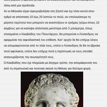
πίσω από μια προδοσία.
Αν οι Αθηναίοι είχαν αγκυροβολήσει στη Σηστό και όχι τόσο κοντά στον
εχθρό σε απόσταση 10 έως 20 λεπτών το πολύ, αν υπολογίσουμε τη
μέγιστη ταχύτητα που μπορούν να αναπτύξουν οι τριήρεις (γύρω στους 10
κόμβους για να καλύψει απόσταση μικτότερη από 3 χιλιόμετρα, όπως
επισημαίνει ο Αλκιβιάδης του Πλουτάρχου, θα μπορούσε ο Λύσανδρος να
εφαρμόσει την αιφνιδιαστική του επίθεση. Κατ’ αρχήν δε θα υπήρχε λόγος
να απομακρύνονται από το πλάι τους, οπότε ο Λύσανδρος δε θα τα έβρισκε
ποτέ αφύλακτα, οπότε δεν υπήρχε ποτέ η περίπτωση να τους επιτεθεί
αναγνωρίζοντας την ανωτερότητά τους.
Ο Αλκιβιάδης που έχε πληρώσει με άσχημο τρόπο, την απομάκρυνση του
από τη στρατιωτική και πολιτική σκηνή τη Αθήνας για δεύτερη φορά,