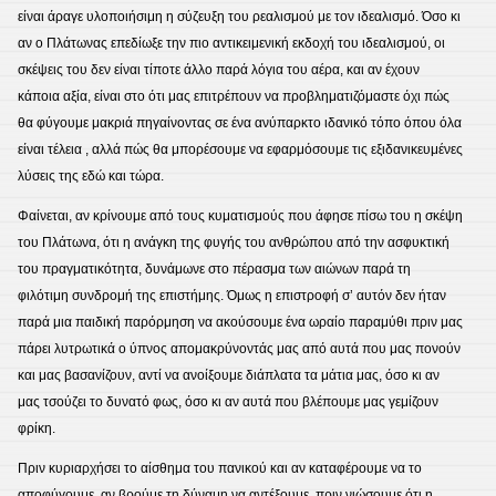
είναι άραγε υλοποιήσιμη η σύζευξη του ρεαλισμού με τον ιδεαλισμό. Όσο κι
αν ο Πλάτωνας επεδίωξε την πιο αντικειμενική εκδοχή του ιδεαλισμού, οι
σκέψεις του δεν είναι τίποτε άλλο παρά λόγια του αέρα, και αν έχουν
κάποια αξία, είναι στο ότι μας επιτρέπουν να προβληματιζόμαστε όχι πώς
θα φύγουμε μακριά πηγαίνοντας σε ένα ανύπαρκτο ιδανικό τόπο όπου όλα
είναι τέλεια , αλλά πώς θα μπορέσουμε να εφαρμόσουμε τις εξιδανικευμένες
λύσεις της εδώ και τώρα.
Φαίνεται, αν κρίνουμε από τους κυματισμούς που άφησε πίσω του η σκέψη
του Πλάτωνα, ότι η ανάγκη της φυγής του ανθρώπου από την ασφυκτική
του πραγματικότητα, δυνάμωνε στο πέρασμα των αιώνων παρά τη
φιλότιμη συνδρομή της επιστήμης. Όμως η επιστροφή σ’ αυτόν δεν ήταν
παρά μια παιδική παρόρμηση να ακούσουμε ένα ωραίο παραμύθι πριν μας
πάρει λυτρωτικά ο ύπνος απομακρύνοντάς μας από αυτά που μας πονούν
και μας βασανίζουν, αντί να ανοίξουμε διάπλατα τα μάτια μας, όσο κι αν
μας τσούζει το δυνατό φως, όσο κι αν αυτά που βλέπουμε μας γεμίζουν
φρίκη.
Πριν κυριαρχήσει το αίσθημα του πανικού και αν καταφέρουμε να το
αποφύγουμε, αν βρούμε τη δύναμη να αντέξουμε, πριν νιώσουμε ότι η