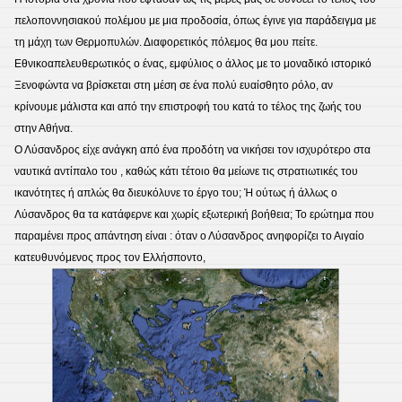
πελοποννησιακού πολέμου με μια προδοσία, όπως έγινε για παράδειγμα με
τη μάχη των Θερμοπυλών. Διαφορετικός πόλεμος θα μου πείτε.
Εθνικοαπελευθερωτικός ο ένας, εμφύλιος ο άλλος με το μοναδικό ιστορικό
Ξενοφώντα να βρίσκεται στη μέση σε ένα πολύ ευαίσθητο ρόλο, αν
κρίνουμε μάλιστα και από την επιστροφή του κατά το τέλος της ζωής του
στην Αθήνα.
Ο Λύσανδρος είχε ανάγκη από ένα προδότη να νικήσει τον ισχυρότερο στα
ναυτικά αντίπαλο του , καθώς κάτι τέτοιο θα μείωνε τις στρατιωτικές του
ικανότητες ή απλώς θα διευκόλυνε το έργο του; Ή ούτως ή άλλως ο
Λύσανδρος θα τα κατάφερνε και χωρίς εξωτερική βοήθεια; Το ερώτημα που
παραμένει προς απάντηση είναι : όταν ο Λύσανδρος ανηφορίζει το Αιγαίο
κατευθυνόμενος προς τον Ελλήσποντο,