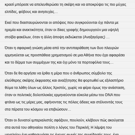
κρασί μπόρεσε να απελευθερώσει τη σκέψη και να αποκρύψει τις πιο μύχιες
ελπίδες, φόβους και ανησυχίες…
Εκεί που διασταυρώνονται οι απόψεις που συγκρούονται όχι πάντα με
ηρεμία και ανεκτικότητα, όταν οι δίκες γραφής δημιουργούν μια υψηλή
στοίβα φακέλων, όταν η άλλη άποψη εκδιώκεται (Αναξαγόρας) …
Όταν η σφαιρική γνώση μέσα από την αντιπαράθεση των δυο πλευρών
ερμηνεύεται ως προσπάθεια χρηματισμού σε μια Αθήνα που έχει αφαιρέσει
και το δέρμα των συμμάχων της και όχι μόνο τα πορτοφόλια τους…
Όταν δε θα αργήσει να έρθει η μέρα που ο άνθρωπος σύμβολο της
ελεύθερης σκέψης έκφρασης και αναζήτησης θα φορτωθεί ως εξιλαστήριο
θύμα τα λάθη όλων ως άλλος Χριστός, χωρίς να φέρει όμως την ανάσταση,
όταν οι πολιτικές δολοπλοκίες ερμηνεύονται εύκολα μέσω του DNA που
φτάνει ως τις μέρες μας, αφήνοντας τις πόλεις άδειες και στέλνοντάς τους
στα πέρατα του κόσμου να επιβιώσουν…
Όταν οι δυνατοί ιμπεριαλιστές σφάζουν, πουλούν, κλέβουν πώς ακούγεται
στα αυτιά του αθηναίου πολίτη ο λόγος του Περικλή; Η λάμψη του
μεγαλείου έχει καθησυχάσει τις ένοχες φωνές της συνείδησής τους, έχει