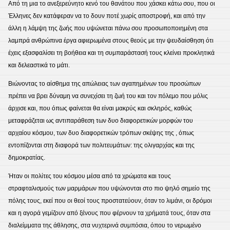
Από τη μια το ανεξερεύνητο κενό του θανάτου που χάσκει κάτω σου, που οι
Έλληνες δεν κατάφεραν να το δουν ποτέ χωρίς αποστροφή, και από την
άλλη η λάμψη της ζωής που υψώνεται πάνω σου προσωποποιημένη στα
λαμπρά ανθρώπινα έργα αφιερωμένα στους θεούς με την ψευδαίσθηση ότι
έχεις εξασφαλίσει τη βοήθεια και τη συμπαράστασή τους κλείνει προκλητικά
και δελεαστικά το μάτι.
Bιώνοντας το αίσθημα της απώλειας των αγαπημένων του προσώπων
πρέπει να βρει δύναμη να συνεχίσει τη ζωή του και τον πόλεμο που μόλις
άρχισε και, που όπως φαίνεται θα είναι μακρύς και σκληρός, καθώς
μεταφράζεται ως αντιπαράθεση των δυο διαφορετικών μορφών του
αρχαίου κόσμου, των δυο διαφορετικών τρόπων σκέψης της , όπως
εντοπίζονται στη διαφορά των πολιτευμάτων: της ολιγαρχίας και της
δημοκρατίας.
Ήταν οι πολίτες του κόσμου μέσα από τα χρώματα και τους
στραφταλισμούς των μαρμάρων που υψώνονται στο πιο ψηλό σημείο της
πόλης τους, εκεί που οι θεοί τους προστατεύουν, όταν το λιμάνι, οι δρόμοι
και η αγορά γεμίζουν από ξένους που φέρνουν τα χρήματά τους, όταν στα
διαλείμματα της άθλησης, στα νυχτερινά συμπόσια, όπου το νερωμένο