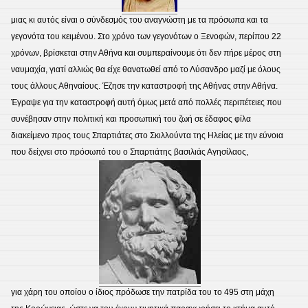
μιας κι αυτός είναι ο σύνδεσμός του αναγνώστη με τα πρόσωπα και τα
γεγονότα του κειμένου. Στο χρόνο των γεγονότων ο Ξενοφών, περίπου 22
χρόνων, βρίσκεται στην Αθήνα και συμπεραίνουμε ότι δεν πήρε μέρος στη
ναυμαχία, γιατί αλλιώς θα είχε θανατωθεί από το Λύσανδρο μαζί με όλους
τους άλλους Αθηναίους. Έζησε την καταστροφή της Αθήνας στην Αθήνα.
Έγραψε για την καταστροφή αυτή όμως μετά από πολλές περιπέτειες που
συνέβησαν στην πολιτική και προσωπική του ζωή σε έδαφος φίλα
διακείμενο προς τους Σπαρτιάτες στο Σκιλλούντα της Ηλείας με την εύνοια
που δείχνει στο πρόσωπό του ο Σπαρτιάτης βασιλιάς Αγησίλαος,
για χάρη του οποίου ο ίδιος πρόδωσε την πατρίδα του το 495 στη μάχη