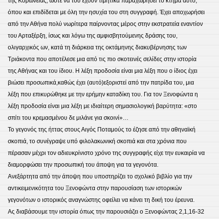
της Κορώνειας, ώστε να του έχουν τιμητικά παραχωρήσει το κτήμα αυτό,
όπου και επιδίδεται με όλη την ησυχία του στη συγγραφή. Έχει αποχωρήσει
από την Αθήνα πολύ νωρίτερα παίρνοντας μέρος στην εκστρατεία εναντίον
του Αρταξέρξη, ίσως και λόγω της αμφισβητούμενης δράσης του,
ολιγαρχικός ων, κατά τη διάρκεια της οκτάμηνης διακυβέρνησης των
Τριάκοντα που αποτέλεσε μια από τις πιο σκοτεινές σελίδες στην ιστορία
της Αθήνας και του ίδιου. Η λέξη προδοσία είναι μια λέξη που ο ίδιος έχει
βιώσει προσωπικά,καθώς έχει (αυτό)εξοριστεί από την πατρίδα του, μια
λέξη που επικυρώθηκε με την ερήμην καταδίκη του. Για τον Ξενοφώντα η
λέξη προδοσία είναι μια λέξη με ιδιαίτερη σημασιολογική βαρύτητα: «στο
σπίτι του κρεμασμένου δε μιλάνε για σκοινί»…
Το γεγονός της ήττας στους Αιγός Ποταμούς το έζησε από την αθηναϊκή
σκοπιά, το συνέγραψε υπό φιλολακωνική σκοπιά και στα χρόνια που
πέρασαν μέχρι τον αδιευκρίνιστο χρόνο της συγγραφής είχε την ευκαιρία να
διαμορφώσει την προσωπική του άποψη για τα γεγονότα.
Ανεξάρτητα από την άποψη που υποστηρίζει το σχολικό βιβλίο για την
αντικειμενικότητα του Ξενοφώντα στην παρουσίαση των ιστορικών
γεγονότων ο ιστορικός αναγνώστης οφείλει να κάνει τη δική του έρευνα.
Ας διαβάσουμε την ιστορία όπως την παρουσιάζει ο Ξενοφώντας 2,1,16-32