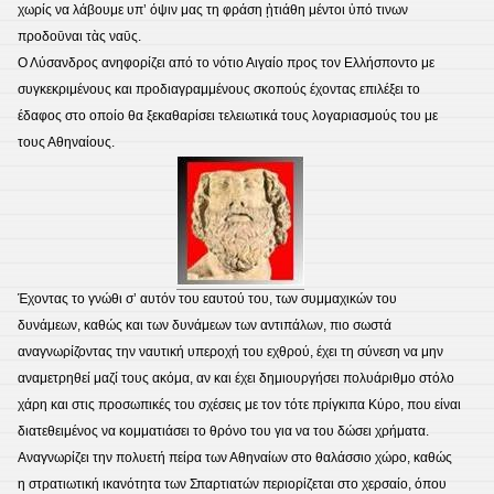
χωρίς να λάβουμε υπ’ όψιν μας τη φράση ᾐτιάθη μέντοι ὑπό τινων
προδοῡναι τὰς ναῡς.
Ο Λύσανδρος ανηφορίζει από το νότιο Αιγαίο προς τον Ελλήσποντο με
συγκεκριμένους και προδιαγραμμένους σκοπούς έχοντας επιλέξει το
έδαφος στο οποίο θα ξεκαθαρίσει τελειωτικά τους λογαριασμούς του με
τους Αθηναίους.
Έχοντας το γνώθι σ’ αυτόν του εαυτού του, των συμμαχικών του
δυνάμεων, καθώς και των δυνάμεων των αντιπάλων, πιο σωστά
αναγνωρίζοντας την ναυτική υπεροχή του εχθρού, έχει τη σύνεση να μην
αναμετρηθεί μαζί τους ακόμα, αν και έχει δημιουργήσει πολυάριθμο στόλο
χάρη και στις προσωπικές του σχέσεις με τον τότε πρίγκιπα Κύρο, που είναι
διατεθειμένος να κομματιάσει το θρόνο του για να του δώσει χρήματα.
Αναγνωρίζει την πολυετή πείρα των Αθηναίων στο θαλάσσιο χώρο, καθώς
η στρατιωτική ικανότητα των Σπαρτιατών περιορίζεται στο χερσαίο, όπου