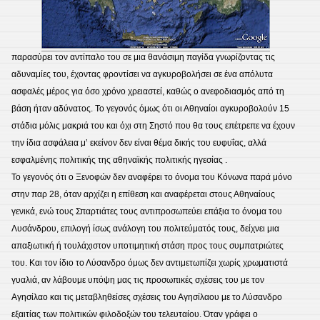
παρασύρει τον αντίπαλο του σε μια θανάσιμη παγίδα γνωρίζοντας τις
αδυναμίες του, έχοντας φροντίσει να αγκυροβολήσει σε ένα απόλυτα
ασφαλές μέρος για όσο χρόνο χρειαστεί, καθώς ο ανεφοδιασμός από τη
βάση ήταν αδύνατος. Το γεγονός όμως ότι οι Αθηναίοι αγκυροβολούν 15
στάδια μόλις μακριά του και όχι στη Σηστό που θα τους επέτρεπε να έχουν
την ίδια ασφάλεια μ’ εκείνον δεν είναι θέμα δικής του ευφυΐας, αλλά
εσφαλμένης πολιτικής της αθηναϊκής πολιτικής ηγεσίας .
Το γεγονός ότι ο Ξενοφών δεν αναφέρει το όνομα του Κόνωνα παρά μόνο
στην παρ 28, όταν αρχίζει η επίθεση και αναφέρεται στους Αθηναίους
γενικά, ενώ τους Σπαρτιάτες τους αντιπροσωπεύει επάξια το όνομα του
Λυσάνδρου, επιλογή ίσως ανάλογη του πολιτεύματός τους, δείχνει μια
απαξιωτική ή τουλάχιστον υποτιμητική στάση προς τους συμπατριώτες
του. Και τον ίδιο το Λύσανδρο όμως δεν αντιμετωπίζει χωρίς χρωματιστά
γυαλιά, αν λάβουμε υπόψη μας τις προσωπικές σχέσεις του με τον
Αγησίλαο και τις μεταβληθείσες σχέσεις του Αγησίλαου με το Λύσανδρο
εξαιτίας των πολιτικών φιλοδοξών του τελευταίου. Όταν γράφει ο