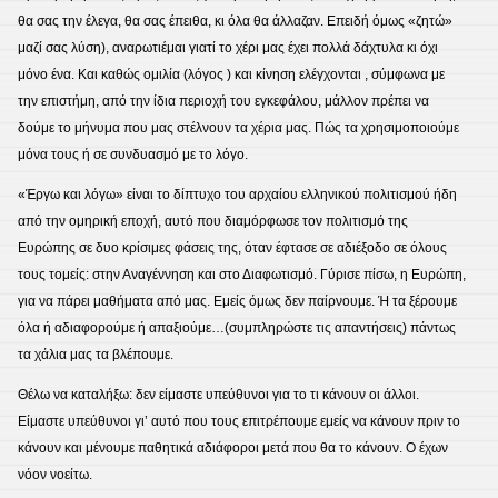
θα σας την έλεγα, θα σας έπειθα, κι όλα θα άλλαζαν. Επειδή όμως «ζητώ»
μαζί σας λύση), αναρωτιέμαι γιατί το χέρι μας έχει πολλά δάχτυλα κι όχι
μόνο ένα. Και καθώς ομιλία (λόγος ) και κίνηση ελέγχονται , σύμφωνα με
την επιστήμη, από την ίδια περιοχή του εγκεφάλου, μάλλον πρέπει να
δούμε το μήνυμα που μας στέλνουν τα χέρια μας. Πώς τα χρησιμοποιούμε
μόνα τους ή σε συνδυασμό με το λόγο.
«Έργω και λόγω» είναι το δίπτυχο του αρχαίου ελληνικού πολιτισμού ήδη
από την ομηρική εποχή, αυτό που διαμόρφωσε τον πολιτισμό της
Ευρώπης σε δυο κρίσιμες φάσεις της, όταν έφτασε σε αδιέξοδο σε όλους
τους τομείς: στην Αναγέννηση και στο Διαφωτισμό. Γύρισε πίσω, η Ευρώπη,
για να πάρει μαθήματα από μας. Εμείς όμως δεν παίρνουμε. Ή τα ξέρουμε
όλα ή αδιαφορούμε ή απαξιούμε…(συμπληρώστε τις απαντήσεις) πάντως
τα χάλια μας τα βλέπουμε.
Θέλω να καταλήξω: δεν είμαστε υπεύθυνοι για το τι κάνουν οι άλλοι.
Είμαστε υπεύθυνοι γι’ αυτό που τους επιτρέπουμε εμείς να κάνουν πριν το
κάνουν και μένουμε παθητικά αδιάφοροι μετά που θα το κάνουν. Ο έχων
νόον νοείτω.