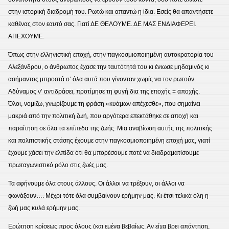
στην ιστορική διαδρομή του. Ρωτώ και απαντώ η ίδια. Εσείς θα απαντήσετε
καθένας στον εαυτό σας. Γιατί ΔΕ ΘΕΛΟΥΜΕ. ΔΕ ΜΑΣ ΕΝΔΙΑΦΕΡΕΙ.
ΑΠΕΧΟΥΜΕ.
Όπως στην ελληνιστική εποχή, στην παγκοσμιοποιημένη αυτοκρατορία του
Αλεξάνδρου, ο άνθρωπος έχασε την ταυτότητά του κι ένιωσε μηδαμινός κι
ασήμαντος μπροστά σ’ όλα αυτά που γίνονταν χωρίς να τον ρωτούν.
Αδύναμος ν’ αντιδράσει, προτίμησε τη φυγή δια της εποχής = αποχής.
Όλοι, νομίζω, γνωρίζουμε τη φράση «κυάμων απέχεσθε», που σημαίνει
μακριά από την πολιτική ζωή, που αργότερα επεκτάθηκε σε αποχή και
παραίτηση σε όλα τα επίπεδα της ζωής. Μια αναβίωση αυτής της πολιτικής
και πολιτιστικής στάσης έχουμε στην παγκοσμιοποιημένη εποχή μας, γιατί
έχουμε χάσει την ελπίδα ότι θα μπορέσουμε ποτέ να διαδραματίσουμε
πρωταγωνιστικό ρόλο στις ζωές μας.
Τα αφήνουμε όλα στους άλλους. Οι άλλοι να τρέξουν, οι άλλοι να
φωνάξουν…. Μέχρι τότε όλα συμβαίνουν ερήμην μας. Κι έτσι τελικά όλη η
ζωή μας κυλά ερήμην μας.
Ερώτηση κρίσεως προς όλους (και εμένα βεβαίως. Αν είχα βρει απάντηση,