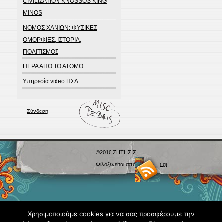
CIVILIZATION KNOSSOS KING
MINOS
ΝΟΜΟΣ ΧΑΝΙΩΝ: ΦΥΣΙΚΕΣ
ΟΜΟΡΦΙΕΣ, ΙΣΤΟΡΙΑ,
ΠΟΛΙΤΙΣΜΟΣ
ΠΕΡΑ ΑΠΟ ΤΟ ΑΤΟΜΟ
Υπηρεσία video ΠΣΔ
Σύνδεση
©2010
ΖΗΤΗΣΙΣ
Φιλοξενείται από
Blogs.sch.gr
Χρησιμοποιούμε cookies για να σας προσφέρουμε την