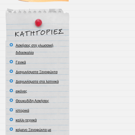
Ασκήσεις στη γλωσσική
διδασκαλία
Γενικά
Διαγωνίσματα Ξενοφώντα
Διαγωνίσματα στα λατινικά
εικόνες
Θουκυδίδη Ασκήσεις
ιστορικά
καλλι-τεχνικά
κείμενο Ξενοφώντα με