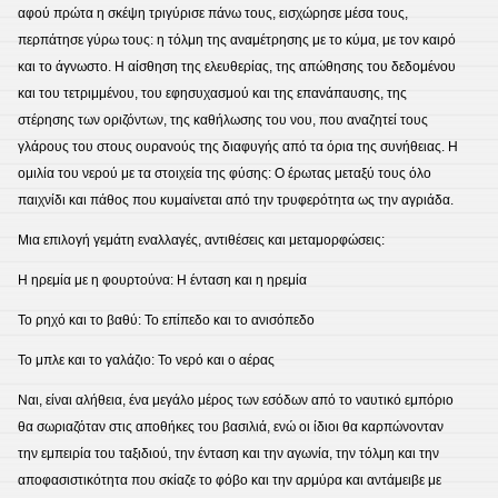
αφού πρώτα η σκέψη τριγύρισε πάνω τους, εισχώρησε μέσα τους,
περπάτησε γύρω τους: η τόλμη της αναμέτρησης με το κύμα, με τον καιρό
και το άγνωστο. Η αίσθηση της ελευθερίας, της απώθησης του δεδομένου
και του τετριμμένου, του εφησυχασμού και της επανάπαυσης, της
στέρησης των οριζόντων, της καθήλωσης του νου, που αναζητεί τους
γλάρους του στους ουρανούς της διαφυγής από τα όρια της συνήθειας. Η
ομιλία του νερού με τα στοιχεία της φύσης: Ο έρωτας μεταξύ τους όλο
παιχνίδι και πάθος που κυμαίνεται από την τρυφερότητα ως την αγριάδα.
Μια επιλογή γεμάτη εναλλαγές, αντιθέσεις και μεταμορφώσεις:
Η ηρεμία με η φουρτούνα: Η ένταση και η ηρεμία
Το ρηχό και το βαθύ: Το επίπεδο και το ανισόπεδο
Το μπλε και το γαλάζιο: Το νερό και ο αέρας
Ναι, είναι αλήθεια, ένα μεγάλο μέρος των εσόδων από το ναυτικό εμπόριο
θα σωριαζόταν στις αποθήκες του βασιλιά, ενώ οι ίδιοι θα καρπώνονταν
την εμπειρία του ταξιδιού, την ένταση και την αγωνία, την τόλμη και την
αποφασιστικότητα που σκίαζε το φόβο και την αρμύρα και αντάμειβε με