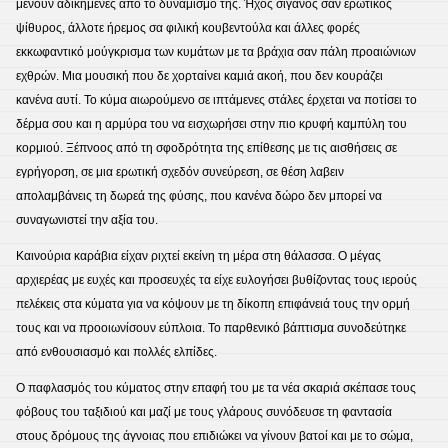
μένουν αδικημένες από το δυναμισμό της. Ήχος σιγανός σαν ερωτικός
ψίθυρος, άλλοτε ήρεμος σα φιλική κουβεντούλα και άλλες φορές
εκκωφαντικό μούγκρισμα των κυμάτων με τα βράχια σαν πάλη προαιώνιων
εχθρών. Μια μουσική που δε χορταίνει καμιά ακοή, που δεν κουράζει
κανένα αυτί. Το κύμα αιωρούμενο σε ιπτάμενες στάλες έρχεται να ποτίσει το
δέρμα σου και η αρμύρα του να εισχωρήσει στην πιο κρυφή καμπύλη του
κορμιού. Ξέπνοος από τη σφοδρότητα της επίθεσης με τις αισθήσεις σε
εγρήγορση, σε μια ερωτική σχεδόν συνεύρεση, σε θέση λαβειν
απολαμβάνεις τη δωρεά της φύσης, που κανένα δώρο δεν μπορεί να
συναγωνιστεί την αξία του.
Καινούρια καράβια είχαν ριχτεί εκείνη τη μέρα στη θάλασσα. Ο μέγας
αρχιερέας με ευχές και προσευχές τα είχε ευλογήσει βυθίζοντας τους ιερούς
πελέκεις στα κύματα για να κόψουν με τη δίκοπη επιφάνειά τους την ορμή
τους και να προοιωνίσουν εύπλοια. Το παρθενικό βάπτισμα συνοδεύτηκε
από ενθουσιασμό και πολλές ελπίδες.
Ο παφλασμός του κύματος στην επαφή του με τα νέα σκαριά σκέπασε τους
φόβους του ταξιδιού και μαζί με τους γλάρους συνόδευσε τη φαντασία
στους δρόμους της άγνοιας που επιδιώκει να γίνουν βατοί και με το σώμα,