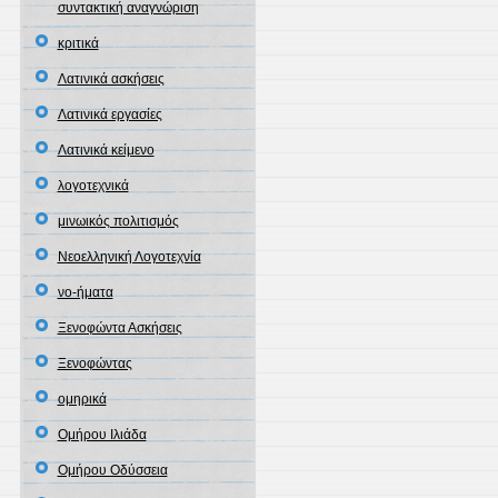
συντακτική αναγνώριση
κριτικά
Λατινικά ασκήσεις
Λατινικά εργασίες
Λατινικά κείμενο
λογοτεχνικά
μινωικός πολιτισμός
Νεοελληνική Λογοτεχνία
νο-ήματα
Ξενοφώντα Ασκήσεις
Ξενοφώντας
ομηρικά
Ομήρου Ιλιάδα
Ομήρου Οδύσσεια