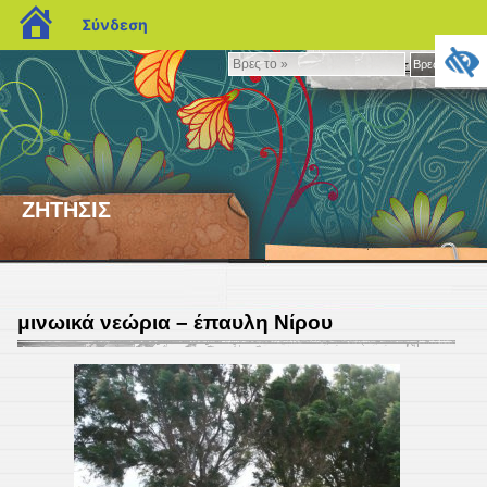
blogs.sch.gr
Σύνδεση
Βρες
Βρες το »
το
»
ΖΗΤΗΣΙΣ
μινωικά νεώρια – έπαυλη Νίρου