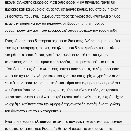
εικόνες άγνωστης ομορφιάς, γιατί όσες φορές κι αν πήγαινες, πάντα θα
έβρισκες κάτι καινούριο σ΄ αυτό τον απέραντο κόσμο, του οποίου η άκρη
δε φαινόταν πουθενά. Ταξιδεύοντας προς τις χώρες που ανατέλλει ο ήλιος
είχαν την ελπίδα να τον πλησιάσουν, να βρουν την πηγή του, να
συναντήσουν την αρχή του κόσμου, απ’ όπου προέρχονταν τόσα αγαθά.
Ένας κόσμος τόσο διαφορετικός από το δικό τους. Άνθρωποι μαυρισμένοι
από τις κατακόρυφες αχτίνες του ήλιου, που δεν τολμούσαν να κοιτάξουν
στα μάτια το βασιλιά τους, γιατί τον θεωρούσαν θεό και του έχτιζαν
τεράστιους ναούς που προκαλούσαν δέος με τη μεγαλοπρέπεια και το
μέγεθός τους. Όχι ότι τα δικά τους υστερούσαν σ’ αυτό, αλλά μπορούσαν
να το πετύχουν με λιγότερο κόπο και χρήματα και χωρίς να χρειάζονται να
δουλέψουν τόσοι άνθρωποι. Τεράστια κτίρια που έκρυβαν τον ουρανό για
να θάψουν έναν άνθρωπο. Γυρίζοντας πίσω θα είχαν να λένε, να κρίνουν
και να συγκρίνουν κι οι άλλοι θα κρέμονταν από τα χείλη τους . Όχι ότι είχαν
να ζηλέψουν τίποτα από την ομορφιά της ανατολής, παρά μόνο τη γνώση
του άγνωστου και του διαφορετικού.
Ένας μικρόκοσμος κλεισμένος σε λίγα τετραγωνικά, ενώ εκείνοι χρειάζονταν
τεράστιες εκτάσεις, που βέβαια διέθεταν. Η απλότητα που συνυπήρχε