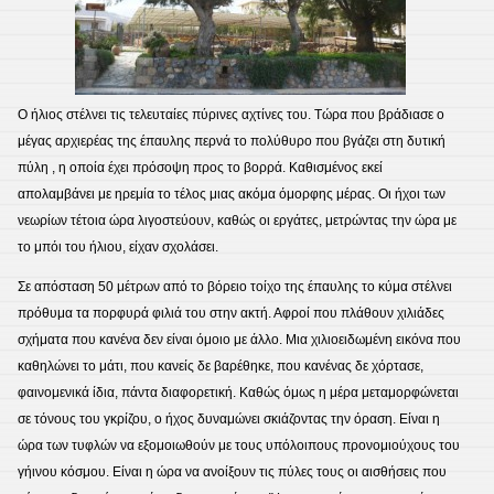
Ο ήλιος στέλνει τις τελευταίες πύρινες αχτίνες του. Τώρα που βράδιασε ο
μέγας αρχιερέας της έπαυλης περνά το πολύθυρο που βγάζει στη δυτική
πύλη , η οποία έχει πρόσοψη προς το βορρά. Καθισμένος εκεί
απολαμβάνει με ηρεμία το τέλος μιας ακόμα όμορφης μέρας. Οι ήχοι των
νεωρίων τέτοια ώρα λιγοστεύουν, καθώς οι εργάτες, μετρώντας την ώρα με
το μπόι του ήλιου, είχαν σχολάσει.
Σε απόσταση 50 μέτρων από το βόρειο τοίχο της έπαυλης το κύμα στέλνει
πρόθυμα τα πορφυρά φιλιά του στην ακτή. Αφροί που πλάθουν χιλιάδες
σχήματα που κανένα δεν είναι όμοιο με άλλο. Μια χιλιοειδωμένη εικόνα που
καθηλώνει το μάτι, που κανείς δε βαρέθηκε, που κανένας δε χόρτασε,
φαινομενικά ίδια, πάντα διαφορετική. Καθώς όμως η μέρα μεταμορφώνεται
σε τόνους του γκρίζου, ο ήχος δυναμώνει σκιάζοντας την όραση. Είναι η
ώρα των τυφλών να εξομοιωθούν με τους υπόλοιπους προνομιούχους του
γήινου κόσμου. Είναι η ώρα να ανοίξουν τις πύλες τους οι αισθήσεις που