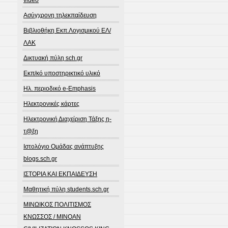
video
Ασύγχρονη τηλεκπαίδευση
Βιβλιοθήκη Εκπ.Λογισμικού ΕΛ/
ΛΑΚ
Δικτυακή πύλη sch.gr
Εκπ/κό υποστηρικτικό υλικό
Ηλ. περιοδικό e-Emphasis
Ηλεκτρονικές κάρτες
Ηλεκτρονική Διαχείριση Τάξης η-
τ@ξη
Ιστολόγιο Ομάδας ανάπτυξης
blogs.sch.gr
ΙΣΤΟΡΙΑ ΚΑΙ ΕΚΠΑΙΔΕΥΣΗ
Μαθητική πύλη students.sch.gr
ΜΙΝΩΙΚΟΣ ΠΟΛΙΤΙΣΜΟΣ
ΚΝΩΣΣΟΣ / MINOAN