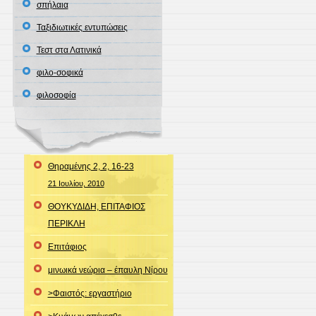
σπήλαια
Ταξιδιωτικές εντυπώσεις
Τεστ στα Λατινικά
φιλο-σοφικά
φιλοσοφία
Θηραμένης 2, 2, 16-23
21 Ιουλίου, 2010
ΘΟΥΚΥΔΙΔΗ, ΕΠΙΤΑΦΙΟΣ
ΠΕΡΙΚΛΗ
Επιτάφιος
μινωικά νεώρια – έπαυλη Νίρου
>Φαιστός: εργαστήριο