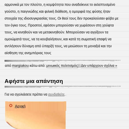
αρμονικά με τον πλούτο, η κομψότητα που αναδείκνυε το εκλεπτυσμένο
γούστο, η παιγνιώδης και φιλική διάθεση, η ομορφιά της φύσης ήταν
στοιχεία της ιδιοσυγκρασίας τους. Οι θεοί τους δεν προκαλούσαν φόβο με
τον όγκο τους. Προσιτοί, εφόσον μπορούσαν να χωρέσουν στη χούφτα
τους, να κινηθούν και να μετακινηθούν. Μπορούσαν να αγγίξουν τα
ομοιώματά τους, να τα κουβαλήσουν, και κατά τη σωματική επαφή να
αντλήσουν δύναμη από ύπαρξή τους, να μειώσουν τη μοναξιά και την
αίσθηση της ανημπόριας τους
από
margiakou
κάτω από:
μινωικός πολιτισμός
| |
Δεν υπάρχουν σχόλια »
Αφήστε μια απάντηση
Για να σχολιάσετε πρέπει να
συνδεθείτε
.
Αρχική