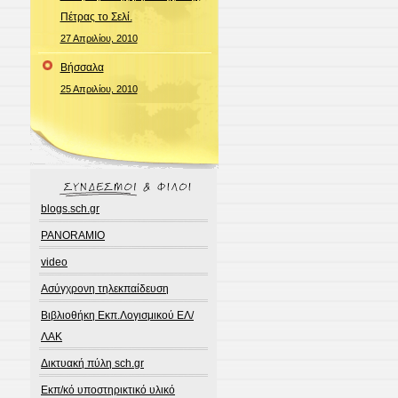
Πέτρας το Σελί.
27 Απριλίου, 2010
Bήσσαλα
25 Απριλίου, 2010
blogs.sch.gr
PANORAMIO
video
Ασύγχρονη τηλεκπαίδευση
Βιβλιοθήκη Εκπ.Λογισμικού ΕΛ/
ΛΑΚ
Δικτυακή πύλη sch.gr
Εκπ/κό υποστηρικτικό υλικό