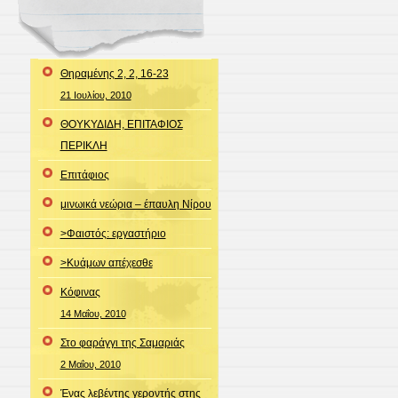
Θηραμένης 2, 2, 16-23
21 Ιουλίου, 2010
ΘΟΥΚΥΔΙΔΗ, ΕΠΙΤΑΦΙΟΣ
ΠΕΡΙΚΛΗ
Επιτάφιος
μινωικά νεώρια – έπαυλη Νίρου
>Φαιστός: εργαστήριο
>Κυάμων απέχεσθε
Κόφινας
14 Μαΐου, 2010
Στο φαράγγι της Σαμαριάς
2 Μαΐου, 2010
Ένας λεβέντης γεροντής στης