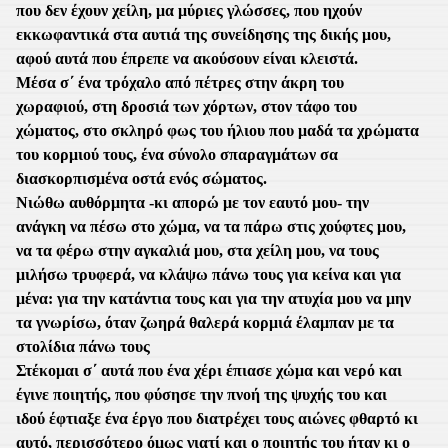
που δεν έχουν χείλη, μα μύριες γλώσσες, που ηχούν
εκκωφαντικά στα αυτιά της συνείδησης της δικής μου,
αφού αυτά που έπρεπε να ακούσουν είναι κλειστά.
Μέσα σ΄ ένα τρόχαλο από πέτρες στην άκρη του
χωραφιού, στη δροσιά των χόρτων, στον τάφο του
χώματος, στο σκληρό φως του ήλιου που μαδά τα χρώματα
του κορμιού τους, ένα σύνολο σπαραγμάτων σα
διασκορπισμένα οστά ενός σώματος.
Νιώθω αυθόρμητα -κι απορώ με τον εαυτό μου- την
ανάγκη να πέσω στο χώμα, να τα πάρω στις χούφτες μου,
να τα φέρω στην αγκαλιά μου, στα χείλη μου, να τους
μιλήσω τρυφερά, να κλάψω πάνω τους για κείνα και για
μένα: για την κατάντια τους και για την ατυχία μου να μην
τα γνωρίσω, όταν ζωηρά θαλερά κορμιά έλαμπαν με τα
στολίδια πάνω τους
Στέκομαι σ΄ αυτά που ένα χέρι έπιασε χώμα και νερό και
έγινε ποιητής, που φύσησε την πνοή της ψυχής του και
ιδού έφτιαξε ένα έργο που διατρέχει τους αιώνες φθαρτό κι
αυτό, περισσότερο όμως γιατί και ο ποιητής του ήταν κι ο