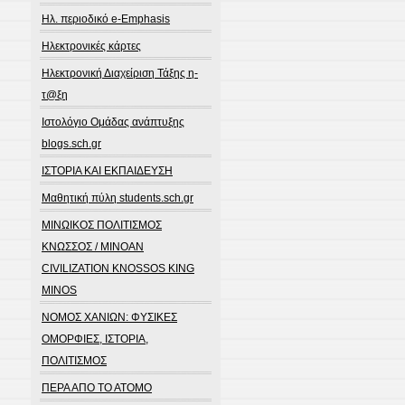
Ηλ. περιοδικό e-Emphasis
Ηλεκτρονικές κάρτες
Ηλεκτρονική Διαχείριση Τάξης η-
τ@ξη
Ιστολόγιο Ομάδας ανάπτυξης
blogs.sch.gr
ΙΣΤΟΡΙΑ ΚΑΙ ΕΚΠΑΙΔΕΥΣΗ
Μαθητική πύλη students.sch.gr
ΜΙΝΩΙΚΟΣ ΠΟΛΙΤΙΣΜΟΣ
ΚΝΩΣΣΟΣ / MINOAN
CIVILIZATION KNOSSOS KING
MINOS
ΝΟΜΟΣ ΧΑΝΙΩΝ: ΦΥΣΙΚΕΣ
ΟΜΟΡΦΙΕΣ, ΙΣΤΟΡΙΑ,
ΠΟΛΙΤΙΣΜΟΣ
ΠΕΡΑ ΑΠΟ ΤΟ ΑΤΟΜΟ