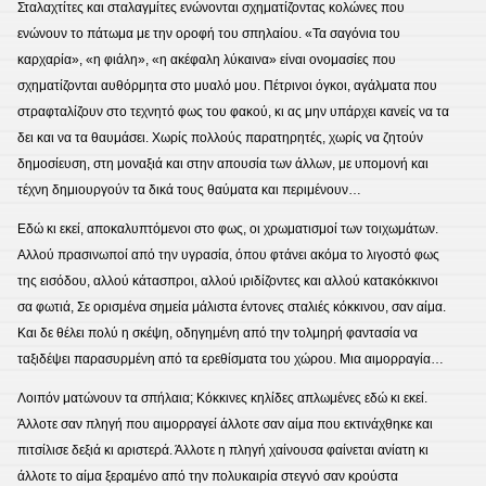
Σταλαχτίτες και σταλαγμίτες ενώνονται σχηματίζοντας κολώνες που
ενώνουν το πάτωμα με την οροφή του σπηλαίου. «Τα σαγόνια του
καρχαρία», «η φιάλη», «η ακέφαλη λύκαινα» είναι ονομασίες που
σχηματίζονται αυθόρμητα στο μυαλό μου. Πέτρινοι όγκοι, αγάλματα που
στραφταλίζουν στο τεχνητό φως του φακού, κι ας μην υπάρχει κανείς να τα
δει και να τα θαυμάσει. Χωρίς πολλούς παρατηρητές, χωρίς να ζητούν
δημοσίευση, στη μοναξιά και στην απουσία των άλλων, με υπομονή και
τέχνη δημιουργούν τα δικά τους θαύματα και περιμένουν…
Εδώ κι εκεί, αποκαλυπτόμενοι στο φως, οι χρωματισμοί των τοιχωμάτων.
Αλλού πρασινωποί από την υγρασία, όπου φτάνει ακόμα το λιγοστό φως
της εισόδου, αλλού κάτασπροι, αλλού ιριδίζοντες και αλλού κατακόκκινοι
σα φωτιά, Σε ορισμένα σημεία μάλιστα έντονες σταλιές κόκκινου, σαν αίμα.
Και δε θέλει πολύ η σκέψη, οδηγημένη από την τολμηρή φαντασία να
ταξιδέψει παρασυρμένη από τα ερεθίσματα του χώρου. Μια αιμορραγία…
Λοιπόν ματώνουν τα σπήλαια; Κόκκινες κηλίδες απλωμένες εδώ κι εκεί.
Άλλοτε σαν πληγή που αιμορραγεί άλλοτε σαν αίμα που εκτινάχθηκε και
πιτσίλισε δεξιά κι αριστερά. Άλλοτε η πληγή χαίνουσα φαίνεται ανίατη κι
άλλοτε το αίμα ξεραμένο από την πολυκαιρία στεγνό σαν κρούστα