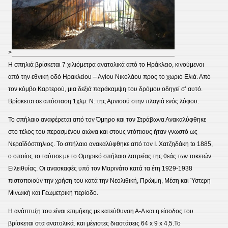
>
Η σπηλιά βρίσκεται 7 χιλιόμετρα ανατολικά από το Ηράκλειο, κινούμενοι
από την εθνική οδό Ηρακλείου – Αγίου Νικολάου προς το χωριό Ελιά. Από
τον κόμβο Καρτερού, μια δεξιά παράκαμψη του δρόμου οδηγεί σ’ αυτό.
Βρίσκεται σε απόσταση 1χλμ. Ν. της Αμνισού στην πλαγιά ενός λόφου.
Το σπήλαιο αναφέρεται από τον Όμηρο και τον Στράβωνα Ανακαλύφθηκε
στο τέλος του περασμένου αιώνα και στους ντόπιους ήταν γνωστό ως
Νεραϊδόσπηλιος. Το σπήλαιο ανακαλύφθηκε από τον Ι. Χατζηδάκη to 1885,
ο οποίος το ταύτισε με το Ομηρικό σπήλαιο λατρείας της θεάς των τοκετών
Ειλειθυίας. Οι ανασκαφές υπό τον Μαρινάτο κατά τα έτη 1929-1938
πιστοποιούν την χρήση του κατά την Νεολιθική, Πρώιμη, Μέση και Ύστερη
Μινωική και Γεωμετρική περίοδο.
Η ανάπτυξη του είναι επιμήκης με κατεύθυνση Α-Δ και η είσοδος του
βρίσκεται στα ανατολικά. και μέγιστες διαστάσεις 64 x 9 x 4,5.Το