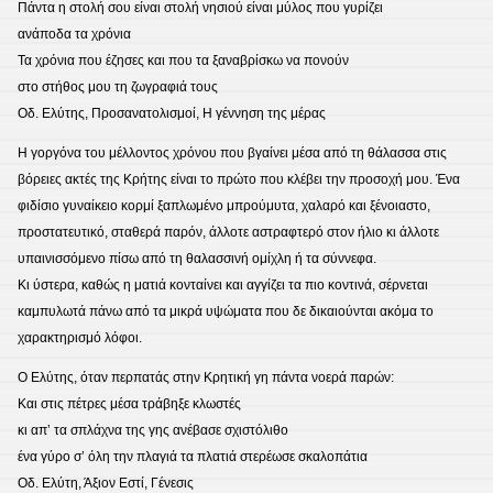
Πάντα η στολή σου είναι στολή νησιού είναι μύλος που γυρίζει
ανάποδα τα χρόνια
Τα χρόνια που έζησες και που τα ξαναβρίσκω να πονούν
στο στήθος μου τη ζωγραφιά τους
Οδ. Ελύτης, Προσανατολισμοί, Η γέννηση της μέρας
Η γοργόνα του μέλλοντος χρόνου που βγαίνει μέσα από τη θάλασσα στις
βόρειες ακτές της Κρήτης είναι το πρώτο που κλέβει την προσοχή μου. Ένα
φιδίσιο γυναίκειο κορμί ξαπλωμένο μπρούμυτα, χαλαρό και ξένοιαστο,
προστατευτικό, σταθερά παρόν, άλλοτε αστραφτερό στον ήλιο κι άλλοτε
υπαινισσόμενο πίσω από τη θαλασσινή ομίχλη ή τα σύννεφα.
Κι ύστερα, καθώς η ματιά κονταίνει και αγγίζει τα πιο κοντινά, σέρνεται
καμπυλωτά πάνω από τα μικρά υψώματα που δε δικαιούνται ακόμα το
χαρακτηρισμό λόφοι.
Ο Ελύτης, όταν περπατάς στην Κρητική γη πάντα νοερά παρών:
Και στις πέτρες μέσα τράβηξε κλωστές
κι απ’ τα σπλάχνα της γης ανέβασε σχιστόλιθο
ένα γύρο σ’ όλη την πλαγιά τα πλατιά στερέωσε σκαλοπάτια
Οδ. Ελύτη, Άξιον Εστί, Γένεσις