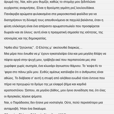
άρωμά της. Ναι, κάτι μου θυμίζει, καθώς το στομάχι μου ξεδιπλώνει
ευχάριστες αναμνήσεις. Είναι η θρούμπη γεμάτη ροζ λουλουδάκια.
Πανάκριβα αρώματα φυλακισμένα στα μικροσκοπικά φιαλίδια για να
διατηρήσουν τη δύναμή τους απευθυνόμενα σε παχυλά βαλάντια, όταν η
φύση ολόκληρη είναι ένα απέραντο αρωματοπωλείο που προσφέρεται
δωρεάν και σε όλους: αυτή είναι η πραγματική σημασία της ισότητας, της
ισονομίας και της δημοκρατίας.
Ήρθα εδώ “ζητώντας” . Ο Ελύτης μ΄ ακολουθεί διαρκώς…
Mια μέρα που ένιωθα να μ’ έχουν εγκαταλείψει όλα και μια μεγάλη θλίψη να
πέφτει αργά στην ψυχή μου, τράβηξα εκεί που περπατούσα μες στα
χωράφια χωρίς σωτηρία, ένα κλωνάρι άγνωστου θάμνου. Το ‘κοψα Κι το
‘φερα στο πάνω χείλι μoυ. Ευθύς αμέσως κατάλαβα ότι ο άνθρωπος είναι
αθώος. Το διάβασα σ’ αυτή η στυφή από αλήθεια ευωδιά τόσο έντονα που
πήρα να προχωρώ τα δρόμο της με ελαφρό βήμα και καρδιά
ιεραποστόλου. Ώσπου, σε μεγάλο βάθος, μου έγινε συνείδηση πια, ότι όλες
οι θρησκείες λέγανε ψέματα.
Ναι, ο Παράδεισος δεν ήτανε μια νοσταλγία. Ούτε, πολύ περισσότερο μια
ανταμοιβή. Ήταν ένα δικαίωμα.