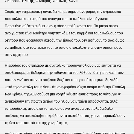
Οδυσσέας Ελύτης, Ο Μικρός Ναυτίλος, ΧΧVII
Χωρίς την ενημερωτική πινακίδα και με σημείο αναφοράς την αγριοσυκιά
που καλύπτει το μικρό του άνοιγμά του το σπήλαιο είναι άγνωστο.
Παραμένει αθέατο ακόμα κι αν φτάσεις πολύ κοντά του. Το μικρό στενό
άνοιγμα του είναι ιδιαίτερα γοητευτικό με τον κορμό και τους κλώνους του
δέντρου που φράσσουν σχεδόν την είσοδό του, δεν αφήνουν το φως όμως
να εισβάλει στο εσωτερικό του, το οποίο αποκαλύπτεται στην όραση μόνο
στην αρχή του.
Η είσοδος του σπηλαίου με ανατολικό προσανατολισμό μάς επιτρέπει να
υποθέσουμε, με δεδομένη την πιθανότητα του λάθους, ότι η επίσκεψη των
πιστών γινόταν όταν το σπήλαιο δεχόταν το περισσότερο φως, δηλαδή
κατά την ανατολή του ηλίου ∙ ότι ανηφόριζαν νύχτα ακόμα από την Έπαυλη
των Κρίνων της Αμνισού, σε μια νοητή κάθετη ευθεία προς το νότο, για ν’
αντικρίσουν την πρώτη αχτίδα του ήλιου να μπαίνει απρόσκλητη, αλλά
ευπρόσδεκτη, μέσα από το περιορισμένο άνοιγμα στο πολυδαίδαλο
σπήλαιο, να αποκαλύψει τι κρύβουν τα σκοτάδια του, για να παρακαλέσουν
τη θεά του τοκετού και της γονιμότητας.
Αφήνοντας πίσω μου το φως, οι στίχοι του ποιητή χαράζουν σαν αναλαμπή