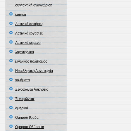
συντακτική αναγνώριση
κριτικά
Λατινικά ασκήσεις
Λατινικά εργασίες
Λατινικά κείμενο
λογοτεχνικά
μινωικός πολιτισμός
Νεοελληνική Λογοτεχνία
νο-ήματα
Ξενοφώντα Ασκήσεις
Ξενοφώντας
ομηρικά
Ομήρου Ιλιάδα
Ομήρου Οδύσσεια