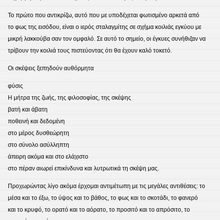
Το πρώτο που αντικρίζω, αυτό που με υποδέχεται φωτισμένο αρκετά από
το φως της εισόδου, είναι ο ιερός σταλαγμίτης σε σχήμα κοιλιάς εγκύου με
μικρή λακκούβα σαν τον ομφαλό. Σε αυτό το σημείο, οι έγκυες συνήθιζαν να
τρίβουν την κοιλιά τους πιστεύοντας ότι θα έχουν καλό τοκετό.
Οι σκέψεις ξεπηδούν αυθόρμητα
φύσις
Η μήτρα της ζωής, της φιλοσοφίας, της σκέψης
βατή και άβατη
ποθεινή και δεδομένη
στο μέρος δυσθεώρητη
στο σύνολο ασύλληπτη
άπειρη ακόμα και στο ελάχιστο
στο πέραν αιωρεί επικίνδυνα και λυτρωτικά τη σκέψη μας.
Προχωρώντας λίγο ακόμα έρχομαι αντιμέτωπη με τις μεγάλες αντιθέσεις: το
μέσα και το έξω, το ύψος και το βάθος, τo φως και το σκοτάδι, το φανερό
και το κρυφό, το ορατό και το αόρατο, το προσιτό και το απρόσιτο, το