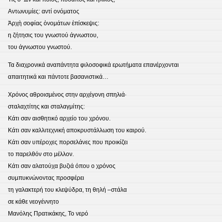
Αντωνυμίες: αντί ονόματος
Ἀρχὴ σοφίας ὀνομάτων ἐπίσκεψις:
η ζήτησις του γνωστού άγνωστου,
του άγνωστου γνωστού.
Τα διαχρονικά αναπάντητα φιλοσοφικά ερωτήματα επανέρχονται
απαιτητικά και πάντοτε βασανιστικά…
Χρόνος αθροισμένος στην αρχέγονη σπηλιά∙
σταλαχτίτης και σταλαγμίτης:
Κάτι σαν αισθητικό αρχείο του χρόνου.
Κάτι σαν καλλιτεχνική αποκρυστάλλωση του καιρού.
Κάτι σαν υπέροχες πορσελάνες που προικίζει
το παρελθόν στο μέλλον.
Κάτι σαν αλατούχα βυζιά όπου ο χρόνος
συμπυκνώνοντας προσφέρει
τη γαλακτερή του κλεψύδρα, τη θηλή –στάλα
σε κάθε νεογέννητο
Μανόλης Πρατικάκης, Το νερό