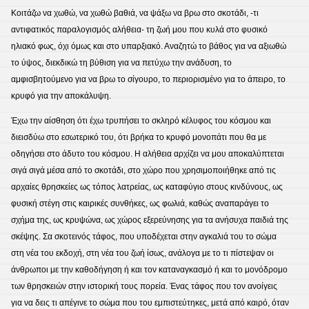
Κοιτάζω να χωθώ, να χωθώ βαθιά, να ψάξω να βρω στο σκοτάδι, -τι
αντιφατικός παραλογισμός αλήθεια- τη ζωή μου που κυλά στο φυσικό
ηλιακό φως, όχι όμως και στο υπαρξιακό. Αναζητώ το βάθος για να αξιωθώ
το ύψος, διεκδικώ τη βύθιση για να πετύχω την ανάδυση, το
αμφισβητούμενο για να βρω το σίγουρο, το περιορισμένο για το άπειρο, το
κρυφό για την αποκάλυψη.
Έχω την αίσθηση ότι έχω τρυπήσει το σκληρό κέλυφος του κόσμου και
διεισδύω στο εσωτερικό του, ότι βρήκα το κρυφό μονοπάτι που θα με
οδηγήσει στο άδυτο του κόσμου. Η αλήθεια αρχίζει να μου αποκαλύπτεται
σιγά σιγά μέσα από το σκοτάδι, στο χώρο που χρησιμοποιήθηκε από τις
αρχαίες θρησκείες ως τόπος λατρείας, ως καταφύγιο στους κινδύνους, ως
φυσική στέγη στις καιρικές συνθήκες, ως φωλιά, καθώς αναπαράγει το
σχήμα της, ως κρυψώνα, ως χώρος εξερεύνησης για τα ανήσυχα παιδιά της
σκέψης. Σα σκοτεινός τάφος, που υποδέχεται στην αγκαλιά του το σώμα
στη νέα του εκδοχή, στη νέα του ζωή ίσως, ανάλογα με το τι πίστεψαν οι
άνθρωποι με την καθοδήγηση ή και τον καταναγκασμό ή και το μονόδρομο
των θρησκειών στην ιστορική τους πορεία. Ένας τάφος που τον ανοίγεις
για να δεις τι απέγινε το σώμα που του εμπιστεύτηκες, μετά από καιρό, όταν