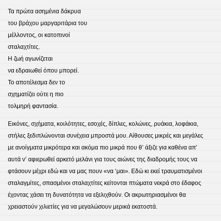
Τα πρώτα ασημένια δάκρυα
του βράχου μαργαριτάρια του
μέλλοντος, οι κατοπινοί
σταλαχτίτες.
Η ζωή αγωνίζεται
να εδραιωθεί όπου μπορεί.
Το αποτέλεσμα δεν το
σχηματίζει ούτε η πιο
τολμηρή φαντασία.
Εικόνες, σχήματα, κοιλότητες, εσοχές, δίπλες, κολώνες, ρυάκια, λοφάκια,
στήλες ξεδιπλώνονται συνέχεια μπροστά μου. Αίθουσες μικρές και μεγάλες
με ανοίγματα μικρότερα και ακόμα πιο μικρά που θ’ άξιζε για καθένα απ’
αυτά ν’ αφιερωθεί αρκετό μελάνι για τους αιώνες της διαδρομής τους να
φτάσουν μέχρι εδώ και να μας πουν «να ‘μαι». Εδώ κι εκεί τραυματισμένοι
σταλαγμίτες, σπασμένοι σταλαχτίτες κείτονται πτώματα νεκρά στο έδαφος
έχοντας χάσει τη δυνατότητα να εξελιχθούν. Οι ακρωτηριασμένοι θα
χρειαστούν χιλιετίες για να μεγαλώσουν μερικά εκατοστά.