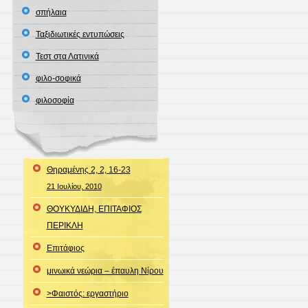
σπήλαια
Ταξιδιωτικές εντυπώσεις
Τεστ στα Λατινικά
φιλο-σοφικά
φιλοσοφία
Θηραμένης 2, 2, 16-23
21 Ιουλίου, 2010
ΘΟΥΚΥΔΙΔΗ, ΕΠΙΤΑΦΙΟΣ
ΠΕΡΙΚΛΗ
Επιτάφιος
μινωικά νεώρια – έπαυλη Νίρου
>Φαιστός: εργαστήριο