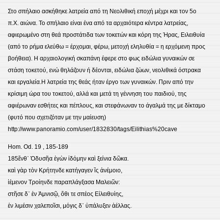
Στο σπήλαιο ασκήθηκε λατρεία από τη Νεολιθική εποχή μέχρι και τον 5ο
π.Χ. αιώνα. Το σπήλαιο είναι ένα από τα αρχαιότερα κέντρα λατρείας,
αφιερωμένο στη θεά προστάτιδα των τοκετών και κόρη της Ήρας, Ειλειθυία
(από το ρήμα ελεύθω = έρχομαι, φέρω, μετοχή εληλυθία = η ερχόμενη προς
βοήθεια). Η αρχαιολογική σκαπάνη έφερε στο φως ειδώλια γυναικών σε
στάση τοκετού, ενώ θηλάζουν ή δέονται, ειδώλια ζώων, νεολιθικά όστρακα
και εργαλεία.Η λατρεία της θεάς ήταν έργο των γυναικών. Πριν από την
κρίσιμη ώρα του τοκετού, αλλά και μετά τη γέννηση του παιδιού, της
αφιέρωναν εσθήτες και πέπλους, και στεφάνωναν το άγαλμά της με δίκταμο
(φυτό που σχετιζόταν με την μαίευση)
http://www.panoramio.com/user/1832830/tags/Eilithias%20cave
Hom. Od. 19 , 185-189
185ἔνθ᾽ Ὀδυσῆα ἐγὼν ἰδόμην καὶ ξείνια δῶκα.
καὶ γὰρ τὸν Κρήτηνδε κατήγαγεν ἲς ἀνέμοιο,
ἱέμενον Τροίηνδε παραπλάγξασα Μαλειῶν:
στῆσε δ᾽ ἐν Ἀμνισῷ, ὅθι τε σπέος Εἰλειθυίης,
ἐν λιμέσιν χαλεποῖσι, μόγις δ᾽ ὑπάλυξεν ἀέλλας.