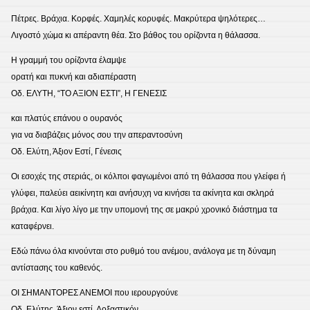
Πέτρες. Βράχια. Κορφές. Χαμηλές κορυφές. Μακρύτερα ψηλότερες…
Λιγοστό χώμα κι απέραντη θέα. Στο βάθος του ορίζοντα η θάλασσα.
Η γραμμή του ορίζοντα έλαμψε
ορατή και πυκνή και αδιαπέραστη
Οδ. ΕΛΥΤΗ, “ΤΟ ΑΞΙΟΝ ΕΣΤΙ”, Η ΓΕΝΕΣΙΣ
και πλατύς επάνου ο ουρανός
για να διαβάζεις μόνος σου την απεραντοσύνη
Οδ. Ελύτη, Άξιον Εστί, Γένεσις
Οι εσοχές της στεριάς, οι κόλποι φαγωμένοι από τη θάλασσα που γλείφει ή
γλύφει, παλεύει αεικίνητη και ανήσυχη να κινήσει τα ακίνητα και σκληρά
βράχια. Και λίγο λίγο με την υπομονή της σε μακρύ χρονικό διάστημα τα
καταφέρνει.
Εδώ πάνω όλα κινούνται στο ρυθμό του ανέμου, ανάλογα με τη δύναμη
αντίστασης του καθενός.
ΟΙ ΣΗΜΑΝΤΟΡΕΣ ΑΝΕΜΟΙ που ιερουργούνε
Οδ. Ελύτης, Άξιον εστί, Δοξαστικόν