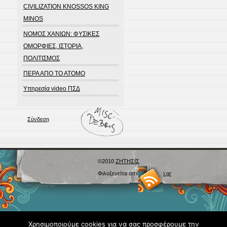
CIVILIZATION KNOSSOS KING
MINOS
ΝΟΜΟΣ ΧΑΝΙΩΝ: ΦΥΣΙΚΕΣ
ΟΜΟΡΦΙΕΣ, ΙΣΤΟΡΙΑ,
ΠΟΛΙΤΙΣΜΟΣ
ΠΕΡΑ ΑΠΟ ΤΟ ΑΤΟΜΟ
Υπηρεσία video ΠΣΔ
Σύνδεση
©2010
ΖΗΤΗΣΙΣ
Φιλοξενείται από
Blogs.sch.gr
Χρησιμοποιούμε cookies για να σας προσφέρουμε την