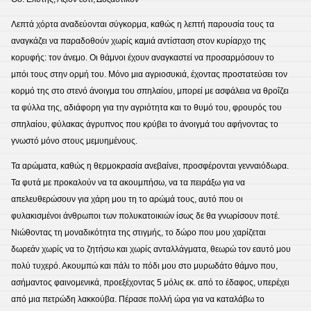
Λεπτά χόρτα αναδεύονται σύγκορμα, καθώς η λεπτή παρουσία τους τα
αναγκάζει να παραδοθούν χωρίς καμιά αντίσταση στον κυρίαρχο της
κορυφής: τον άνεμο. Οι θάμνοι έχουν αναγκαστεί να προσαρμόσουν το
μπόι τους στην ορμή του. Μόνο μια αγριοσυκιά, έχοντας προστατεύσει τον
κορμό της στο στενό άνοιγμα του σπηλαίου, μπορεί με ασφάλεια να θροΐζει
τα φύλλα της, αδιάφορη για την αγριότητα και το θυμό του, φρουρός του
σπηλαίου, φύλακας άγρυπνος που κρύβει το άνοιγμά του αφήνοντας το
γνωστό μόνο στους μεμυημένους.
Τα αρώματα, καθώς η θερμοκρασία ανεβαίνει, προσφέρονται γενναιόδωρα.
Τα φυτά με προκαλούν να τα ακουμπήσω, να τα πειράξω για να
απελευθερώσουν για χάρη μου τη το αρώμά τους, αυτό που οι
φυλακισμένοι άνθρωποι των πολυκατοικιών ίσως δε θα γνωρίσουν ποτέ.
Νιώθοντας τη μοναδικότητα της στιγμής, το δώρο που μου χαρίζεται
δωρεάν χωρίς να το ζητήσω και χωρίς ανταλλάγματα, θεωρώ τον εαυτό μου
πολύ τυχερό. Ακουμπώ και πάλι το πόδι μου στο μυρωδάτο θάμνο που,
ασήμαντος φαινομενικά, προεξέχοντας 5 μόλις εκ. από το έδαφος, υπερέχει
από μια πετρώδη λακκούβα. Πέρασε πολλή ώρα για να καταλάβω το