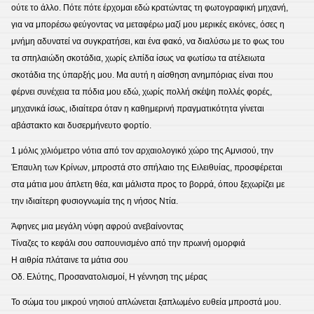
ούτε το άλλο. Πότε πότε έρχομαι εδώ κρατώντας τη φωτογραφική μηχανή,
για να μπορέσω φεύγοντας να μεταφέρω μαζί μου μερικές εικόνες, όσες η
μνήμη αδυνατεί να συγκρατήσει, και ένα φακό, να διαλύσω με το φως του
τα σπηλαιώδη σκοτάδια, χωρίς ελπίδα ίσως να φωτίσω τα ατέλειωτα
σκοτάδια της ύπαρξής μου. Μα αυτή η αίσθηση ανημπόριας είναι που
φέρνει συνέχεια τα πόδια μου εδώ, χωρίς πολλή σκέψη πολλές φορές,
μηχανικά ίσως, ιδιαίτερα όταν η καθημερινή πραγματικότητα γίνεται
αβάστακτο και δυσερμήνευτο φορτίο.
1 μόλις χιλιόμετρο νότια από τον αρχαιολογικό χώρο της Αμνισού, την
Έπαυλη των Κρίνων, μπροστά στο σπήλαιο της Ειλειθυίας, προσφέρεται
στα μάτια μου άπλετη θέα, και μάλιστα προς το βορρά, όπου ξεχωρίζει με
την ιδιαίτερη φυσιογνωμία της η νήσος Ντία.
Άφηνες μια μεγάλη νύφη αφρού ανεβαίνοντας
Τίναζες το κεφάλι σου σαπουνισμένο από την πρωινή ομορφιά
Η αιθρία πλάταινε τα μάτια σου
Οδ. Ελύτης, Προσανατολισμοί, Η γέννηση της μέρας
Το σώμα του μικρού νησιού απλώνεται ξαπλωμένο ευθεία μπροστά μου.