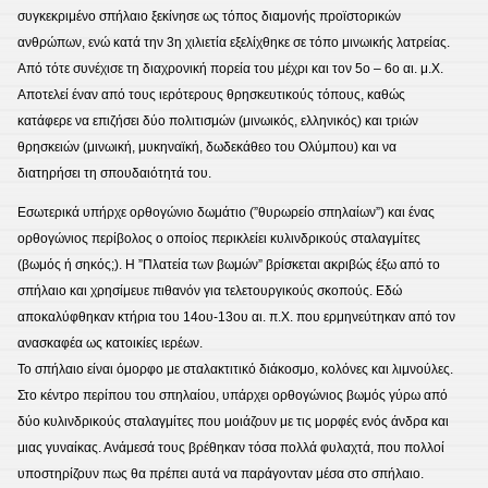
συγκεκριμένο σπήλαιο ξεκίνησε ως τόπος διαμονής προϊστορικών
ανθρώπων, ενώ κατά την 3η χιλιετία εξελίχθηκε σε τόπο μινωικής λατρείας.
Από τότε συνέχισε τη διαχρονική πορεία του μέχρι και τον 5ο – 6ο αι. μ.Χ.
Αποτελεί έναν από τους ιερότερους θρησκευτικούς τόπους, καθώς
κατάφερε να επιζήσει δύο πολιτισμών (μινωικός, ελληνικός) και τριών
θρησκειών (μινωική, μυκηναϊκή, δωδεκάθεο του Ολύμπου) και να
διατηρήσει τη σπουδαιότητά του.
Eσωτερικά υπήρχε ορθογώνιο δωμάτιο (”θυρωρείο σπηλαίων”) και ένας
ορθογώνιος περίβολος ο οποίος περικλείει κυλινδρικούς σταλαγμίτες
(βωμός ή σηκός;). Η ”Πλατεία των βωμών” βρίσκεται ακριβώς έξω από το
σπήλαιο και χρησίμευε πιθανόν για τελετουργικούς σκοπούς. Εδώ
αποκαλύφθηκαν κτήρια του 14ου-13ου αι. π.X. που ερμηνεύτηκαν από τον
ανασκαφέα ως κατοικίες ιερέων.
Το σπήλαιο είναι όμορφο με σταλακτιτικό διάκοσμο, κολόνες και λιμνούλες.
Στο κέντρο περίπου του σπηλαίου, υπάρχει ορθογώνιος βωμός γύρω από
δύο κυλινδρικούς σταλαγμίτες που μοιάζουν με τις μορφές ενός άνδρα και
μιας γυναίκας. Ανάμεσά τους βρέθηκαν τόσα πολλά φυλαχτά, που πολλοί
υποστηρίζουν πως θα πρέπει αυτά να παράγονταν μέσα στο σπήλαιο.