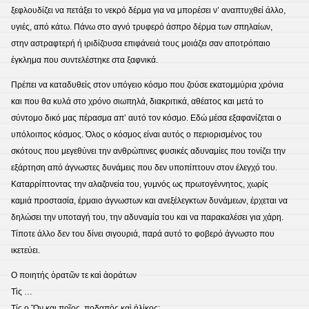
ξεφλουδίζει να πετάξει το νεκρό δέρμα για να μπορέσει ν’ αναπτυχθεί άλλο,
υγιές, από κάτω. Πάνω στο αγνό τρυφερό άσπρο δέρμα των σπηλαίων,
στην αστραφτερή ή ιριδίζουσα επιφάνειά τους μοιάζει σαν αποτρόπαιο
έγκλημα που συντελέστηκε στα ξαφνικά.
Πρέπει να καταδυθείς στον υπόγειο κόσμο που ζούσε εκατομμύρια χρόνια
και που θα κυλά στο χρόνο σιωπηλά, διακριτικά, αθέατος και μετά το
σύντομο δικό μας πέρασμα απ’ αυτό τον κόσμο. Εδώ μέσα εξαφανίζεται ο
υπόλοιπος κόσμος. Όλος ο κόσμος είναι αυτός ο περιορισμένος του
σκότους που μεγεθύνει την ανθρώπινες φυσικές αδυναμίες που τονίζει την
εξάρτηση από άγνωστες δυνάμεις που δεν υποπίπτουν στον έλεγχό του.
Καταρρίπτοντας την αλαζονεία του, γυμνός ως πρωτογέννητος, χωρίς
καμιά προστασία, έρμαιο άγνωστων και ανεξέλεγκτων δυνάμεων, έρχεται να
δηλώσει την υποταγή του, την αδυναμία του και να παρακαλέσει για χάρη.
Τίποτε άλλο δεν του δίνει σιγουριά, παρά αυτό το φοβερό άγνωστο που
ικετεύει.
O ποιητής ὁρατῶν τε καὶ ἀοράτων
Τὶς …
Τίς ο Ὢν και ποῖος, ποδαπὸς καὶ ἡλίκος;