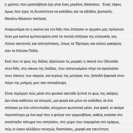
ο χρόνος που μεσολάβησε έχει γίνει ένας μεγάλος δάσκαλος. ¨Ενας τάφος
όμως που έχεις τη δυνατότητα να εισέλθεις και να εξέλθεις ζωντανός.
Θανάτω θάνατον πατήσας
Αναρωτιέμαι αν η εικόνα για τον Άδη που έπλασαν οι αρχαίοι μας πρόγονοι
ήταν μια εικόνα εμπνευσμένη από τα πολλά σπήλαια της ελληνικής γης.
Αλλού σκοτεινός και αποτρόπαιος, όπως τα Τάρταρα, και αλλού μακάριος
σαν τα Ηλύσια Πεδία.
Εκεί που το φως της δάδας εξαϋλώνει τις μορφές η σκηνή του Οδυσσέα
στον Άδη, στη νέκυια της Ιλιάδας, που απεγνωσμένα πήγε να αγκαλιάσει
τους ίσκιους των νεκρών, και κυρίως της μητέρας του, ξεπηδά ξαφνικά στον
πόρο της μνήμης μου σαν αποκάλυψη.
Είναι περίεργο πώς μέσα στο φυσικό σκοτάδι ξυπνά το φως της σκέψης.
Δεν είναι καθόλου να απορείς, μια φορά και μόνο αν εισέλθεις σε ένα
σπήλαιο με ένα υποτυπώδες σύγχρονο φωτιστικό μέσο, ένα φακό, κι ακόμα
περισσότερο με ένα κερί που η φλόγα του τρεμοσβήνει, καθώς κινείσαι στο
ανισόπεδο πάτωμα του σπηλαίου, στο χώρο που παραμένει στο ημίφως,
πώς οι όγκοι αλλάζουν συνεχώς διαστάσεις, μορφή και ταυτότητα.