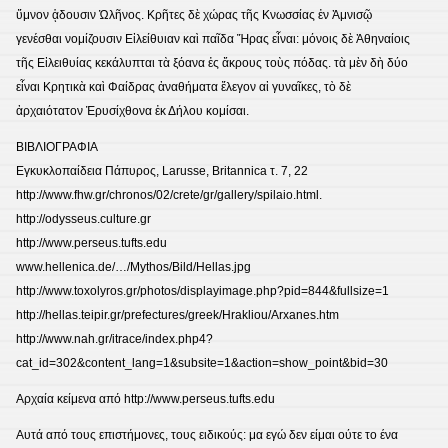
ὕμνον ᾁδουσιν Ὠλῆνος. Κρῆτες δὲ χώρας τῆς Κνωσσίας ἐν Ἀμνισῷ
γενέσθαι νομίζουσιν Εἰλείθυιαν καὶ παῖδα Ἥρας εἶναι: μόνοις δὲ Ἀθηναίοις
τῆς Εἰλειθυίας κεκάλυπται τὰ ξόανα ἐς ἄκρους τοὺς πόδας. τὰ μὲν δὴ δύο
εἶναι Κρητικὰ καὶ Φαίδρας ἀναθήματα ἔλεγον αἱ γυναῖκες, τὸ δὲ
ἀρχαιότατον Ἐρυσίχθονα ἐκ Δήλου κομίσαι.
ΒΙΒΛΙΟΓΡΑΦΙΑ
Εγκυκλοπαίδεια Πάπυρος, Larusse, Britannica τ. 7, 22
http://www.fhw.gr/chronos/02/crete/gr/gallery/spilaio.html.
http://odysseus.culture.gr
http://www.perseus.tufts.edu
www.hellenica.de/…/Mythos/Bild/Hellas.jpg
http://www.toxolyros.gr/photos/displayimage.php?pid=844&fullsize=1
http://hellas.teipir.gr/prefectures/greek/Hrakliou/Arxanes.htm
http://www.nah.gr/itrace/index.php4?
cat_id=302&content_lang=1&subsite=1&action=show_point&bid=30
Αρχαία κείμενα από http://www.perseus.tufts.edu
Αυτά από τους επιστήμονες, τους ειδικούς: μα εγώ δεν είμαι ούτε το ένα