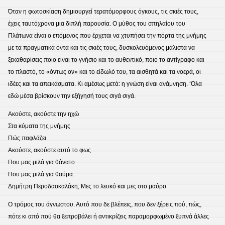
Όταν η φωτοσκίαση δημιουργεί τερατόμορφους όγκους, τις σκιές τους,
έχεις ταυτόχρονα μια διπλή παρουσία. Ο μύθος του σπηλαίου του
Πλάτωνα είναι ο επόμενος που έρχεται να χτυπήσει την πόρτα της μνήμης
με τα πραγματικά όντα και τις σκιές τους, δυσκολευόμενος μάλιστα να
ξεκαθαρίσεις ποιο είναι το γνήσιο και το αυθεντικό, ποιο το αντίγραφο και
το πλαστό, το «όντως ον» και το είδωλό του, τα αισθητά και τα νοερά, οι
ιδέες και τα απεικάσματα. Κι αμέσως μετά: η γνώση είναι ανάμνηση. ‘Όλα
εδώ μέσα βρίσκουν την εξήγησή τους σιγά σιγά.
Ακούστε, ακούστε την ηχώ
Στα κύματα της μνήμης
Πώς παφλάζει
Ακούστε, ακούστε αυτό το φως
Που μας μιλά για θάνατο
Που μας μιλά για θαύμα.
Δημήτρη Περοδασκαλάκη, Μες το λευκό και μες στο μαύρο
Ο τρόμος του άγνωστου. Αυτό που δε βλέπεις, που δεν ξέρεις πού, πώς,
πότε κι από πού θα ξεπροβάλει ή αντικρίζεις παραμορφωμένο ξυπνά άλλες