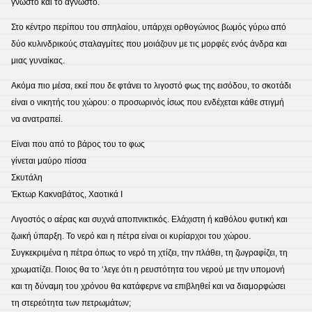
γνωστό και το άγνωστο.
Στο κέντρο περίπου του σπηλαίου, υπάρχει ορθογώνιος βωμός γύρω από
δύο κυλινδρικούς σταλαγμίτες που μοιάζουν με τις μορφές ενός άνδρα και
μιας γυναίκας.
Ακόμα πιο μέσα, εκεί που δε φτάνει το λιγοστό φως της εισόδου, το σκοτάδι
είναι ο νικητής του χώρου: ο προσωρινός ίσως που ενδέχεται κάθε στιγμή
να ανατραπεί.
Είναι που από το βάρος του το φως
γίνεται μαύρο πίσσα
Σκυτάλη
Έκτωρ Κακναβάτος, Χαοτικά Ι
Λιγοστός ο αέρας και συχνά αποπνικτικός. Ελάχιστη ή καθόλου φυτική και
ζωική ύπαρξη. Το νερό και η πέτρα είναι οι κυρίαρχοι του χώρου.
Συγκεκριμένα η πέτρα όπως το νερό τη χτίζει, την πλάθει, τη ζωγραφίζει, τη
χρωματίζει. Ποιος θα το ‘λεγε ότι η ρευστότητα του νερού με την υπομονή
και τη δύναμη του χρόνου θα κατάφερνε να επιβληθεί και να διαμορφώσει
τη στερεότητα των πετρωμάτων;