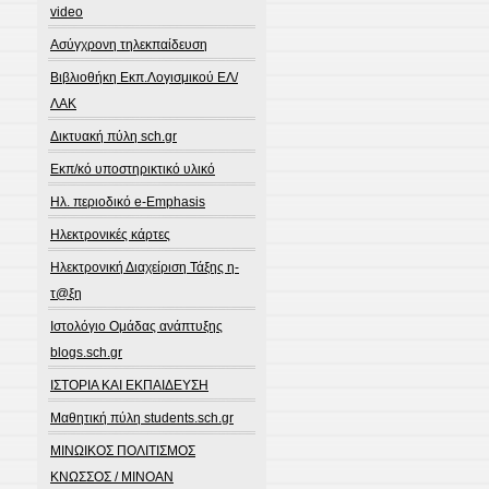
video
Ασύγχρονη τηλεκπαίδευση
Βιβλιοθήκη Εκπ.Λογισμικού ΕΛ/
ΛΑΚ
Δικτυακή πύλη sch.gr
Εκπ/κό υποστηρικτικό υλικό
Ηλ. περιοδικό e-Emphasis
Ηλεκτρονικές κάρτες
Ηλεκτρονική Διαχείριση Τάξης η-
τ@ξη
Ιστολόγιο Ομάδας ανάπτυξης
blogs.sch.gr
ΙΣΤΟΡΙΑ ΚΑΙ ΕΚΠΑΙΔΕΥΣΗ
Μαθητική πύλη students.sch.gr
ΜΙΝΩΙΚΟΣ ΠΟΛΙΤΙΣΜΟΣ
ΚΝΩΣΣΟΣ / MINOAN