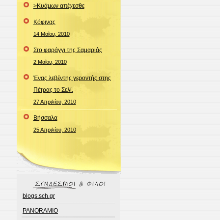
>Κυάμων απέχεσθε
Κόφινας
14 Μαΐου, 2010
Στο φαράγγι της Σαμαριάς
2 Μαΐου, 2010
Ένας λεβέντης γεροντής στης
Πέτρας το Σελί.
27 Απριλίου, 2010
Bήσσαλα
25 Απριλίου, 2010
blogs.sch.gr
PANORAMIO