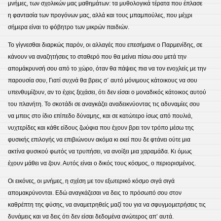
μνήμες, των σχολικών μας μαθημάτων: τα μυθολογικά τέρατα που έπλασε
η φαντασία των προγόνων μας, αλλά και τους μπαμπούλες, που μέχρι
σήμερα είναι το φόβητρο των μικρών παιδιών.
Το γίγνεσθαι διαρκώς παρόν, οι αλλαγές που επεσήμανε ο Παρμενίδης, σε
κάνουν να αναζητήσεις το σταθερό που θα μείνει πίσω σου μετά την
απομάκρυνσή σου από το χώρο, όταν θα πάψεις πια να τον ενοχλείς με την
παρουσία σου, Γιατί συχνά θα βρεις σ΄ αυτό μόνιμους κάτοικους να σου
υπενθυμίζουν, αν το έχεις ξεχάσει, ότι δεν είσαι ο μοναδικός κάτοικος αυτού
του πλανήτη. Το σκοτάδι σε αναγκάζει αναδεικνύοντας τις αδυναμίες σου
να μπεις στο ίδιο επίπεδο δύναμης, και σε κατώτερο ίσως από πουλιά,
νυχτερίδες και κάθε είδους ζωύφια που έχουν βρει τον τρόπο μέσω της
φυσικής επιλογής να επιβιώνουν ακόμα κι εκεί που δε φτάνει ούτε μια
ακτίνα φυσικού φωτός να τρυπήσει, να ανοίξει μια χαραμάδα. Κι όμως
έχουν μάθει να ζουν. Αυτός είναι ο δικός τους κόσμος, ο περιορισμένος.
Οι εικόνες, οι μνήμες, η σχέση με τον εξωτερικό κόσμο σιγά σιγά
απομακρύνονται. Εδώ αναγκάζεσαι να δεις το πρόσωπό σου στον
καθρέπτη της φύσης, να αναμετρηθείς μαζί του για να σφυγμομετρήσεις τις
δυνάμεις και να δεις ότι δεν είσαι δεδομένα ανώτερος απ’ αυτά.