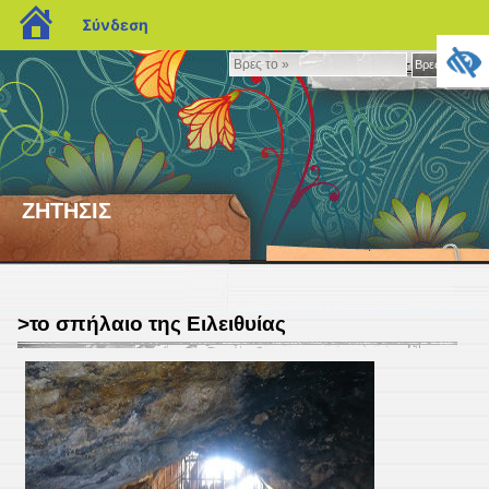
blogs.sch.gr
Σύνδεση
Βρες
Βρες το »
το
»
ΖΗΤΗΣΙΣ
>το σπήλαιο της Ειλειθυίας