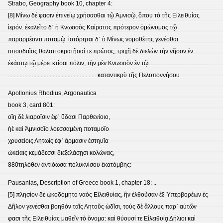
Strabo, Geography book 10, chapter 4:
[8] Μίνω δέ φασιν ἐπινείῳ χρήσασθαι τῷ Ἀμνισῷ, ὅπου τὸ τῆς Εἰλειθυίας
ἱερόν. ἐκαλεῖτο δ᾽ ἡ Κνωσσὸς Καίρατος πρότερον ὁμώνυμος τῷ
παραρρέοντι ποταμῷ. ἱστόρηται δ᾽ ὁ Μίνως νομοθέτης γενέσθαι
σπουδαῖος θαλαττοκρατῆσαί τε πρῶτος, τριχῆ δὲ διελὼν τὴν νῆσον ἐν
ἑκάστῳ τῷ μέρει κτίσαι πόλιν, τὴν μὲν Κνωσσὸν ἐν τῷ . . . . . . . . . . . . . . . . . . . .
. . . . . . . . . . . . . . . . . . . . . . . . . . . . . . καταντικρὺ τῆς Πελοποννήσου
Apollonius Rhodius, Argonautica
book 3, card 801:
οἵη δὲ λιαροῖσιν ἐφ᾽ ὕδασι Παρθενίοιο,
ἠὲ καὶ Ἀμνισοῖο λοεσσαμένη ποταμοῖο
χρυσείοις Λητωὶς ἐφ᾽ ἅρμασιν ἑστηυῖα
ὠκείαις κεμάδεσσι διεξελάσῃσι κολώνας,
880τηλόθεν ἀντιόωσα πολυκνίσου ἑκατόμβης:
Pausanias, Description of Greece book 1, chapter 18: ..
[5] πλησίον δὲ ᾠκοδόμητο ναὸς Εἰλειθυίας, ἣν ἐλθοῦσαν ἐξ Ὑπερβορέων ἐς
Δῆλον γενέσθαι βοηθὸν ταῖς Λητοῦς ὠδῖσι, τοὺς δὲ ἄλλους παρ᾽ αὐτῶν
φασι τῆς Εἰλειθυίας μαθεῖν τὸ ὄνομα: καὶ θύουσί τε Εἰλειθυίᾳ Δήλιοι καὶ