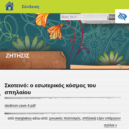
blogs.sch.gr
Σύνδεση
Βρες
Βρες το »
το
»
ΖΗΤΗΣΙΣ
Σκοτεινό: ο εσωτερικός κόσμος του
σπηλαίου
9
skotinon-cave-4.pdf
από
margiakou
κάτω από:
μινωικός πολιτισμός
,
σπήλαια
| |
Δεν υπάρχουν
σχόλια »