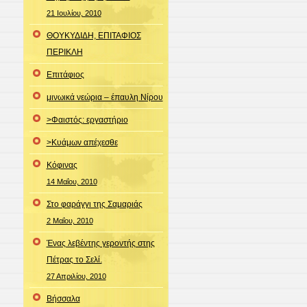
21 Ιουλίου, 2010
ΘΟΥΚΥΔΙΔΗ, ΕΠΙΤΑΦΙΟΣ
ΠΕΡΙΚΛΗ
Επιτάφιος
μινωικά νεώρια – έπαυλη Νίρου
>Φαιστός: εργαστήριο
>Κυάμων απέχεσθε
Κόφινας
14 Μαΐου, 2010
Στο φαράγγι της Σαμαριάς
2 Μαΐου, 2010
Ένας λεβέντης γεροντής στης
Πέτρας το Σελί.
27 Απριλίου, 2010
Bήσσαλα