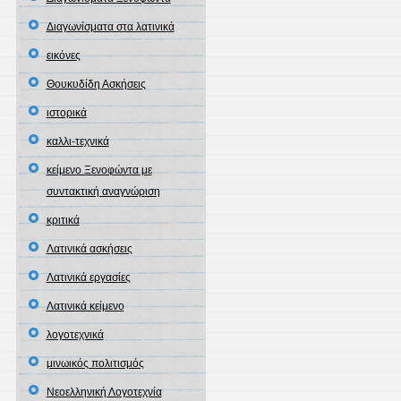
Διαγωνίσματα στα λατινικά
εικόνες
Θουκυδίδη Ασκήσεις
ιστορικά
καλλι-τεχνικά
κείμενο Ξενοφώντα με
συντακτική αναγνώριση
κριτικά
Λατινικά ασκήσεις
Λατινικά εργασίες
Λατινικά κείμενο
λογοτεχνικά
μινωικός πολιτισμός
Νεοελληνική Λογοτεχνία