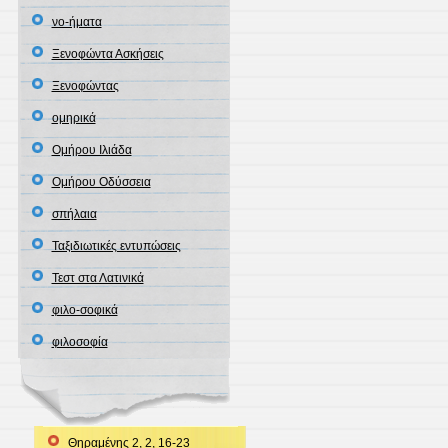
νο-ήματα
Ξενοφώντα Ασκήσεις
Ξενοφώντας
ομηρικά
Ομήρου Ιλιάδα
Ομήρου Οδύσσεια
σπήλαια
Ταξιδιωτικές εντυπώσεις
Τεστ στα Λατινικά
φιλο-σοφικά
φιλοσοφία
Θηραμένης 2, 2, 16-23