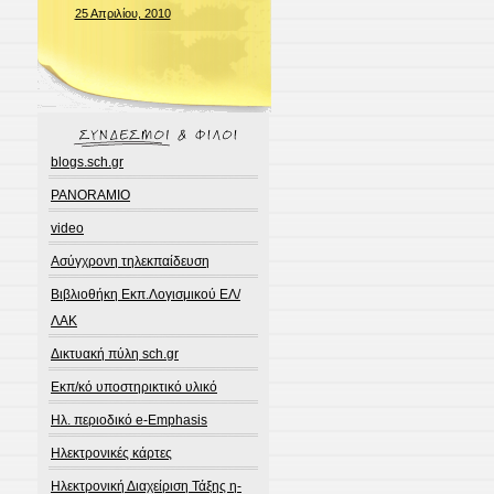
25 Απριλίου, 2010
blogs.sch.gr
PANORAMIO
video
Ασύγχρονη τηλεκπαίδευση
Βιβλιοθήκη Εκπ.Λογισμικού ΕΛ/
ΛΑΚ
Δικτυακή πύλη sch.gr
Εκπ/κό υποστηρικτικό υλικό
Ηλ. περιοδικό e-Emphasis
Ηλεκτρονικές κάρτες
Ηλεκτρονική Διαχείριση Τάξης η-