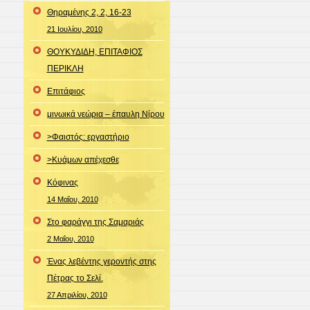
Θηραμένης 2, 2, 16-23
21 Ιουλίου, 2010
ΘΟΥΚΥΔΙΔΗ, ΕΠΙΤΑΦΙΟΣ
ΠΕΡΙΚΛΗ
Επιτάφιος
μινωικά νεώρια – έπαυλη Νίρου
>Φαιστός: εργαστήριο
>Κυάμων απέχεσθε
Κόφινας
14 Μαΐου, 2010
Στο φαράγγι της Σαμαριάς
2 Μαΐου, 2010
Ένας λεβέντης γεροντής στης
Πέτρας το Σελί.
27 Απριλίου, 2010