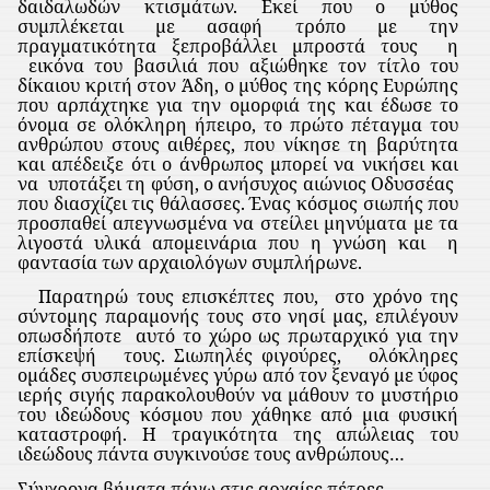
δαιδαλωδών κτισμάτων. Εκεί που ο μύθος
συμπλέκεται με ασαφή τρόπο με την
πραγματικότητα ξεπροβάλλει μπροστά τους
η
εικόνα του βασιλιά που αξιώθηκε τον τίτλο του
δίκαιου κριτή στον Άδη, ο μύθος της κόρης Ευρώπης
που αρπάχτηκε για την ομορφιά της και έδωσε το
όνομα σε ολόκληρη ήπειρο, το πρώτο πέταγμα του
ανθρώπου στους αιθέρες, που νίκησε τη βαρύτητα
και απέδειξε ότι ο άνθρωπος μπορεί να νικήσει και
να
υποτάξει τη φύση, ο ανήσυχος αιώνιος Οδυσσέας
που διασχίζει τις θάλασσες. Ένας κόσμος σιωπής που
προσπαθεί απεγνωσμένα να στείλει μηνύματα με τα
λιγοστά υλικά απομεινάρια που η γνώση και
η
φαντασία των αρχαιολόγων συμπλήρωνε.
Παρατηρώ τους επισκέπτες που,
στο χρόνο της
σύντομης παραμονής τους στο νησί μας, επιλέγουν
οπωσδήποτε
αυτό το χώρο ως πρωταρχικό για την
επίσκεψή
τους. Σιωπηλές φιγούρες,
ολόκληρες
ομάδες συσπειρωμένες γύρω από τον ξεναγό με ύφος
ιερής σιγής παρακολουθούν να μάθουν το μυστήριο
του ιδεώδους κόσμου που χάθηκε από μια φυσική
καταστροφή. Η τραγικότητα της απώλειας του
ιδεώδους πάντα συγκινούσε τους ανθρώπους…
Σύγχρονα βήματα πάνω στις αρχαίες πέτρες,