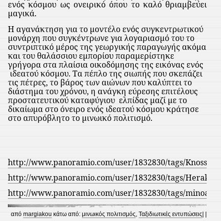
ενός κόσμου ως ονειρικό όπου το καλό θριαμβεύει
μαγικά.
Η αγανάκτηση για το μοντέλο ενός συγκεντρωτικού
μονάρχη που συγκέντρωνε για λογαριασμό του το
συντριπτικό μέρος της γεωργικής παραγωγής ακόμα
και του θαλάσσιου εμπορίου παραμερίστηκε
γρήγορα στα πλαίσια οικοδόμησης της εικόνας ενός
ιδεατού κόσμου. Τα πέπλο της σιωπής που σκεπάζει
τις πέτρες, το βάρος των αιώνων που καλύπτει το
διάστημα του χρόνου, η ανάγκη εύρεσης επιτέλους
προστατευτικού καταφύγιου
ελπίδας μαζί με το
δικαίωμα στο όνειρο ενός ιδεατού κόσμου κράτησε
στο απυρόβλητο το μινωικό πολιτισμό.
http://www.panoramio.com/user/1832830/tags/Knossos
http://www.panoramio.com/user/1832830/tags/Herakl
http://www.panoramio.com/user/1832830/tags/minoan%2
από
margiakou
κάτω από:
μινωικός πολιτισμός
,
Ταξιδιωτικές εντυπώσεις
| |