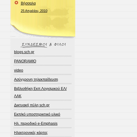
Bήσσαλα
25 Απριλίου, 2010
blogs.sch.gr
PANORAMIO
video
Ασύγχρονη τηλεκπαίδευση
Βιβλιοθήκη Εκπ.Λογισμικού ΕΛ/
ΛΑΚ
Δικτυακή πύλη sch.gr
Εκπ/κό υποστηρικτικό υλικό
Ηλ. περιοδικό e-Emphasis
Ηλεκτρονικές κάρτες