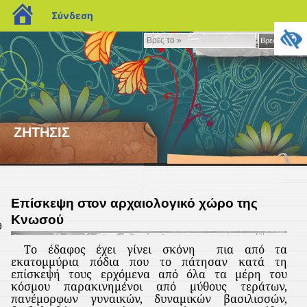
blogs.sch.gr
Σύνδεση
Βρες
Βρες το »
το
»
ΖΗΤΗΣΙΣ
Επίσκεψη στον αρχαιολογικό χώρο της
Κνωσού
9
Το έδαφος έχει γίνει σκόνη
πια από τα
εκατομμύρια πόδια που το πάτησαν κατά τη
επίσκεψή τους ερχόμενα από όλα τα μέρη του
κόσμου παρακινημένοι από μύθους τεράτων,
πανέμορφων γυναικών, δυναμικών βασιλισσών,