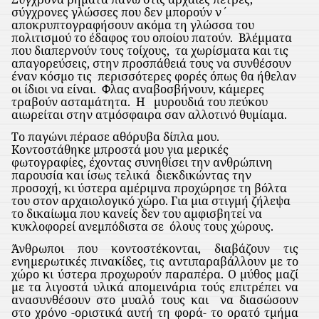
σύγχρονες γλώσσες που δεν μπορούν ν΄
αποκρυπτογραφήσουν ακόμα τη γλώσσα του
πολιτισμού το έδαφος του οποίου πατούν.
Βλέμματα
που διαπερνούν τους τοίχους,
τα χωρίσματα και τις
απαγορεύσεις, στην προσπάθειά τους να συνθέσουν
έναν κόσμο τις
περισσότερες φορές όπως θα ήθελαν
οι ίδιοι να είναι.
Φλας αναβοσβήνουν, κάμερες
τραβούν ασταμάτητα.
Η
μυρουδιά του πεύκου
αιωρείται στην ατμόσφαιρα σαν αλλοτινό θυμίαμα.
Το παγώνι πέρασε αθόρυβα δίπλα μου.
Κοντοστάθηκε μπροστά μου για μερικές
φωτογραφίες, έχοντας συνηθίσει την ανθρώπινη
παρουσία και ίσως τελικά
διεκδικώντας την
προσοχή, κι ύστερα αμέριμνα προχώρησε τη βόλτα
του στον αρχαιολογικό χώρο. Για μια στιγμή ζήλεψα
το δικαίωμα που κανείς δεν του αμφισβητεί να
κυκλοφορεί ανεμπόδιστα σε
όλους τους χώρους.
Άνθρωποι που κοντοστέκονται, διαβάζουν τις
ενημερωτικές πινακίδες, τις αντιπαραβάλλουν με το
χώρο κι ύστερα προχωρούν παραπέρα. Ο μύθος μαζί
με τα λιγοστά υλικά απομεινάρια τούς επιτρέπει να
ανασυνθέσουν στο μυαλό τους και
να διασώσουν
στο χρόνο -οριστικά αυτή τη φορά- το ορατό τμήμα