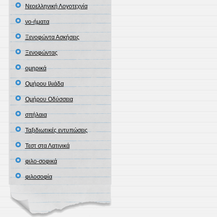
Νεοελληνική Λογοτεχνία
νο-ήματα
Ξενοφώντα Ασκήσεις
Ξενοφώντας
ομηρικά
Ομήρου Ιλιάδα
Ομήρου Οδύσσεια
σπήλαια
Ταξιδιωτικές εντυπώσεις
Τεστ στα Λατινικά
φιλο-σοφικά
φιλοσοφία