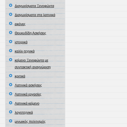
Διαγωνίσματα Ξενοφώντα
Διαγωνίσματα στα λατινικά
εικόνες
Θουκυδίδη Ασκήσεις
ιστορικά
καλλι-τεχνικά
κείμενο Ξενοφώντα με
συντακτική αναγνώριση
κριτικά
Λατινικά ασκήσεις
Λατινικά εργασίες
Λατινικά κείμενο
λογοτεχνικά
μινωικός πολιτισμός