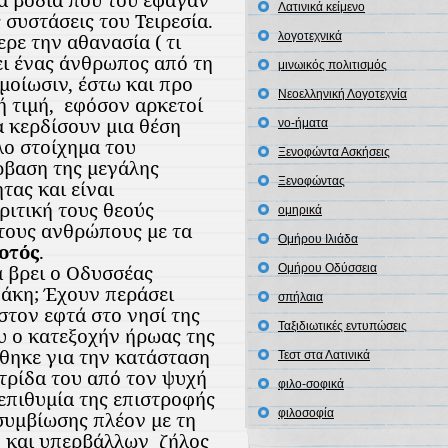
Λατινικά κείμενο
 συστάσεις του Τειρεσία.
ρε την αθανασία ( τι
λογοτεχνικά
ει ένας άνθρωπος από τη
μινωικός πολιτισμός
μοίωσιν, έστω και προ
Νεοελληνική Λογοτεχνία
ή τιμή,
εφόσον αρκετοί
α κερδίσουν μια θέση
νο-ήματα
λο στοίχημα του
Ξενοφώντα Ασκήσεις
ρβαση της μεγάλης
Ξενοφώντας
τας και είναι
ριτική τους θεούς
ομηρικά
τους ανθρώπους με τα
Ομήρου Ιλιάδα
οτός
.
α βρει ο Οδυσσέας
Ομήρου Οδύσσεια
θάκη; Έχουν περάσει
σπήλαια
στον εφτά στο νησί της
Ταξιδιωτικές εντυπώσεις
υ ο κατεξοχήν ήρωας της
ηκε για την κατάσταση
Τεστ στα Λατινικά
τρίδα του από τον ψυχή
φιλο-σοφικά
 επιθυμία της επιστροφής
φιλοσοφία
 συμβίωσης πλέον με τη
νη και υπερβάλλων
ζήλος