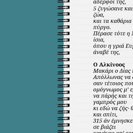
αδερφοί της,
5 ζυγώσανε και
ζώα,
και τα καθάρια
πύργο.
Πέρασε τότε η 
ίσια,
όπου η γριά Ε
άναβέ της,
Ο Αλκίνοος
Μακάρι ο Δίας 
Απόλλωνας να
σαν τέτοιος που
ομόγνωμος μ’ ε
να πάρής και τ
γαμπρός μου
κι εδώ να ζής· 
και σπίτι,
315 άν έμνησκες
σε βιάζει
κανένας απ’ το