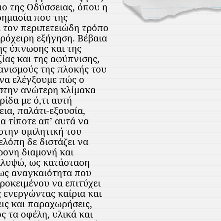
ιο της Οδύσσειας, όπου η
σημασία που της
 τον περιπετειώδη τρόπο
πρόχειρη εξήγηση. Βέβαια
της ύπνωσης και της
ίας και της αφύπνισης,
ανισμούς της πλοκής του
 να ελέγξουμε πώς ο
 στην ανώτερη κλίμακα
ίδα με ό,τι αυτή
ια, παλάτι-εξουσία,
α τίποτε απ’ αυτά να
 στην ομιλητική του
λόπη δε διστάζει να
ρονη διαμονή και
αλυψώ, ως κατάσταση
 ως αναγκαιότητα που
ροκειμένου να επιτύχει
 ενεργώντας καίρια και
ις και παραχωρήσεις,
 τα οφέλη, υλικά και