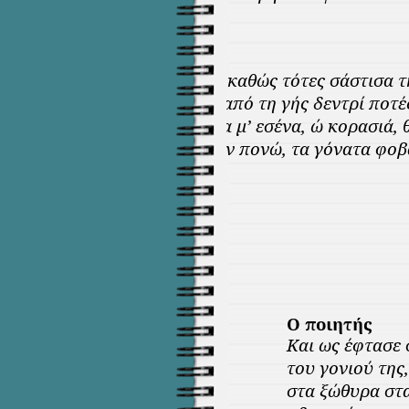
Και καθώς τότες σάστισα τ
τί τέτοιο από τη γής δεντρί ποτ
τώρα μ’ εσένα, ώ κορασιά, 
κι όσο άν πονώ, τα γόνατα φοβ
Ο ποιητής
Και ως έφτασε 
του γονιού της,
στα ξώθυρα στα