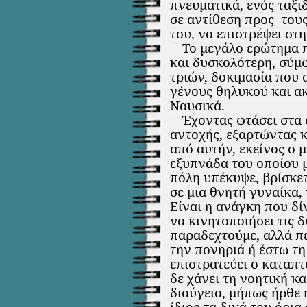
πνευματικά, ενός ταξι
σε αντίθεση προς
του
του, να επιστρέψει στ
Το μεγάλο ερώτημα 
και δυσκολότερη, σύμ
τριών, δοκιμασία που 
γένους θηλυκού και α
Ναυσικά.
Έχοντας φτάσει στα 
αντοχής, εξαρτώντας κ
από αυτήν, εκείνος ο 
εξυπνάδα του οποίου μ
πόλη υπέκυψε, βρίσκε
σε μια θνητή γυναίκα,
Είναι η ανάγκη που δ
να κινητοποιήσει τις δ
παραδεχτούμε, αλλά π
την πονηριά ή έστω τ
επιστρατεύει ο καταπ
δε χάνει τη νοητική κ
διαύγεια, μήπως ήρθε 
ίδιος τα δικά του όρια