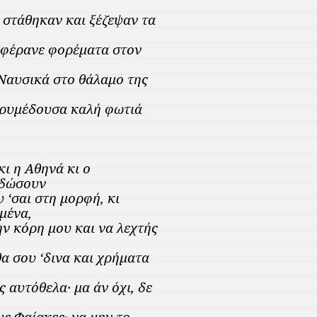
 στάθηκαν και ξέζεψαν τα
 φέρανε φορέματα στον
Ναυσικά στο θάλαμο της
υρυμέδουσα καλή φωτιά
κι η Αθηνά κι ο
 δώσουν
 ‘σαι στη μορφή, κι
μένα,
ην κόρη μου και να λεχτής
θα σου ‘δινα και χρήματα
 αυτόθελα· μα άν όχι, δε
υς Φαίακες· να μην το