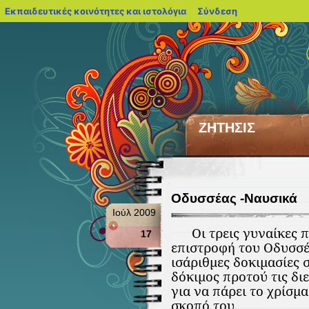
blogs.sch.gr
Εκπαιδευτικές κοινότητες και ιστολόγια
Σύνδεση
ΖΗΤΗΣΙΣ
Οδυσσέας -Ναυσικά
Ιούλ 2009
Οι τρεις γυναίκες πε
17
επιστροφή του Οδυσσέ
ισάριθμες δοκιμασίες σ
δόκιμος προτού τις δι
για να πάρει το χρίσμ
σκοπό του.