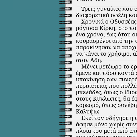
Τρεις γυναίκες που
διαφορετικά οφέλη και
Χρονικά ο Οδυσσέας
μάγισσα Κίρκη, στο πα
ένα χρόνο, έως ότου ο
κουρασμένοι από την α
παρακίνησαν να αποχω
να κάνει το χρήσιμο, α
στον Άδη.
Μένει μετέωρο το ε
έμενε και πόσο κοντά
υποκίνηση των συντρό
περιπέτειας που πολλέ
μπελάδες, όπως ο ίδιο
στους Κύκλωπες, θα έ
κορεσμό, όπως συνέβη
Καλυψώ;
Εκεί τον οδήγησε η 
άφησε μόνο χωρίς συν
πλοία του μετά από επ
τιμωρώντας τους για τ