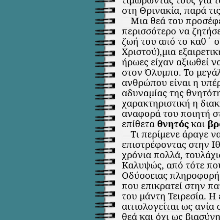
στη Θρινακία, παρά τις
Μια θεά του προσέφε
περισσότερο να ζητήσ
ζωή του από το καθ΄ ο
Χριστού),μια εξαιρετικ
ήρωες είχαν αξιωθεί ν
στον Όλυμπο. Το μεγά
ανθρώπου είναι η υπέ
αδυναμίας της θνητότη
χαρακτηριστική η διακ
αναφορά του ποιητή σ
επίθετα
θνητός
και
βρ
Τι περίμενε άραγε ν
επιστρέφοντας στην Ι
χρόνια πολλά, τουλάχι
Καλυψώς, από τότε πο
Οδύσσειας πληροφορήθ
που επικρατεί στην πα
του μάντη Τειρεσία. Η
αιτιολογείται ως ανία
θεά και όχι ως βιασύ