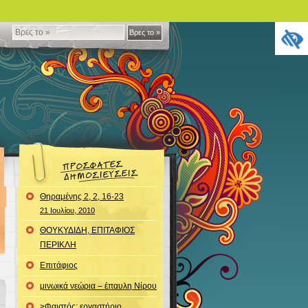
Βρες
Βρες το »
το
»
Θηραμένης 2, 2, 16-23
21 Ιουλίου, 2010
ΘΟΥΚΥΔΙΔΗ, ΕΠΙΤΑΦΙΟΣ
ΠΕΡΙΚΛΗ
Επιτάφιος
μινωικά νεώρια – έπαυλη Νίρου
>Φαιστός: εργαστήριο