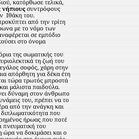
διού, κατόρθωσε τελικά,
ς
νήπιους
συντρόφους
ην
Ιθάκη του.
προκύπτει από την τρίτη
φωνα με το νόμο των
αναφέρεται σε εμπόδιο
κούσει στο όνομα
όρια της σωματικής του
υριολεκτικά τη ζωή του
μεγάλος σοφός, χάρη στην
ια απόρθητη για δέκα έτη
ται τώρα τρωτός μπροστά
 και μάλιστα παιδούλα.
ίνει δύναμη στον άνθρωπο
υνάμεις του, πρέπει να το
έρα από την ανάγκη και
η διπλωματικότητα που
τοημένος ήρωας που ποτέ
αι πνευματική του
η ώρα να δοκιμάσει και ο
 αντοχής στο όνομα ενός