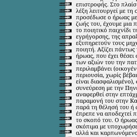
επιστροφής. Στο πλαίσ
λέξη λειτουργεί με τη 
προσέδωσε ο ήρωας με
ζωής του, έχουμε μια 
το ποιητικό παιχνίδι 
εγρήγορσης, της απραξ
εξυπηρετούν τους μηχ
ποιητή. Αξίζει πάντως
ήρωας, που έχει θέσει
των αξιών του την πατρ
περιλαμβάνει (οικογένε
περιουσία, χωρίς βέβαι
είναι διασφαλισμένο),
συνεύρεση με την Πηνε
αναφερθεί στην επτάχ
παραμονή του στην Κ
παρά τη θέλησή του ή
έπρεπε να αποδεχτεί π
το σκοπό του. Ο ήρωας
σκόπιμα με υποχωρήσε
αλλά και καρπωνόμενος