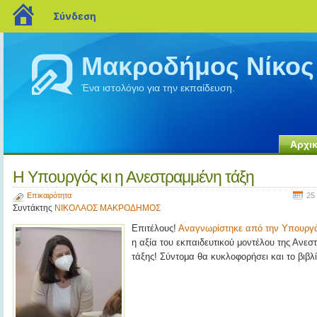
blogs.sch.gr
Σύνδεση
Μακροδήμος Νίκος
Ένα ιστολόγιο για την εκπαίδευση.
Αρχικ
Η Υπουργός κι η Ανεστραμμένη τάξη
Επικαιρότητα
25
Συντάκτης
ΝΙΚΟΛΑΟΣ ΜΑΚΡΟΔΗΜΟΣ
Επιτέλους!
Αναγνωρίστηκε από την Υπουργό
η αξία του εκπαιδευτικού μοντέλου της Ανεσ
τάξης! Σύντομα θα κυκλοφορήσει και το βιβλί