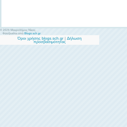
© 2026 Μακροδήμος Νίκος.
Φιλοξενείται από
Blogs.sch.gr
Όροι χρήσης blogs.sch.gr
|
Δήλωση
προσβασιμότητας