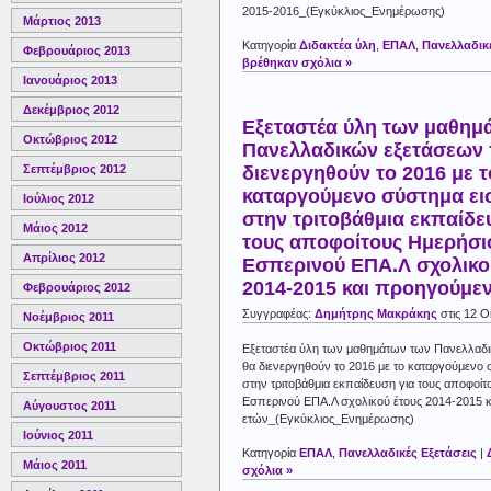
2015-2016_(Εγκύκλιος_Ενημέρωσης)
Μάρτιος 2013
Κατηγορία
Διδακτέα ύλη
,
ΕΠΑΛ
,
Πανελλαδικέ
Φεβρουάριος 2013
βρέθηκαν σχόλια »
Ιανουάριος 2013
Δεκέμβριος 2012
Εξεταστέα ύλη των μαθημ
Οκτώβριος 2012
Πανελλαδικών εξετάσεων 
διενεργηθούν το 2016 με τ
Σεπτέμβριος 2012
καταργούμενο σύστημα ε
Ιούλιος 2012
στην τριτοβάθμια εκπαίδε
Μάιος 2012
τους αποφοίτους Ημερήσι
Απρίλιος 2012
Εσπερινού ΕΠΑ.Λ σχολικο
2014-2015 και προηγούμε
Φεβρουάριος 2012
Συγγραφέας:
Δημήτρης Μακράκης
στις 12 
Νοέμβριος 2011
Οκτώβριος 2011
Εξεταστέα ύλη των μαθημάτων των Πανελλαδ
θα διενεργηθούν το 2016 με το καταργούμενο
Σεπτέμβριος 2011
στην τριτοβάθμια εκπαίδευση για τους αποφοίτ
Εσπερινού ΕΠΑ.Λ σχολικού έτους 2014-2015 
Αύγουστος 2011
ετών_(Εγκύκλιος_Ενημέρωσης)
Ιούνιος 2011
Κατηγορία
ΕΠΑΛ
,
Πανελλαδικές Εξετάσεις
|
Μάιος 2011
σχόλια »