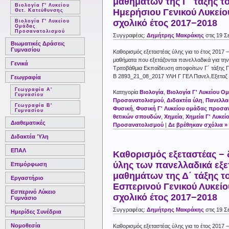
μαθημάτων της Γ΄ τάξης τ
Βιολογία Γ' Λυκείου
Ημερήσιου Γενικού Λυκείου
Θετ. Κατεύθυνσης
σχολικό έτος 2017−2018
Βιολογία Γ' Λυκείου
Ομάδας
Προσανατολισμού
Συγγραφέας:
Δημήτρης Μακράκης
στις 19 Σ
Βιωματικές Δράσεις
Γυμνασίου
Καθορισμός εξεταστέας ύλης για το έτος 2017 –
μαθήματα που εξετάζονται πανελλαδικά για τη
Γενικά
Τριτοβάθμια Εκπαίδευση αποφοίτων Γ΄ τάξης Γ
Β 2893_21_08_2017 ΥΛΗ Γ ΓΕΛ Πανελ.Εξεταζ
Γεωγραφία
Γεωγραφία Α'
Κατηγορία
Βιολογία
,
Βιολογία Γ' Λυκείου Ο
Γυμνασίου
Προσανατολισμού
,
Διδακτέα ύλη
,
Πανελλαδ
Γεωγραφία Β'
Φυσική
,
Φυσική Γ' Λυκείου ομάδας προσα
Γυμνασίου
θετικών σπουδών
,
Χημεία
,
Χημεία Γ' Λυκε
Διαθεματικές
Προσανατολισμού
|
Δε βρέθηκαν σχόλια »
Διδακτέα Ύλη
ΕΠΑΛ
Καθορισμός εξεταστέας − 
ύλης των πανελλαδικά εξ
Επιμόρφωση
μαθημάτων της Δ΄ τάξης τ
Εργαστήριο
Εσπερινού Γενικού Λυκείου
Εσπερινό Λύκειο
σχολικό έτος 2017−2018
Γυμνάσιο
Συγγραφέας:
Δημήτρης Μακράκης
στις 19 Σ
Ημερίδες Συνέδρια
Νομοθεσία
Καθορισμός εξεταστέας ύλης για το έτος 2017 –