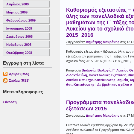
Απρίλιος 2009
Καθορισμός εξεταστέας − 
Μάρτιος 2009
ύλης των πανελλαδικά εξ
Φεβρουάριος 2009
μαθημάτων της Γ΄ τάξης τ
Λυκείου για το σχολικό έτο
Ιανουάριος 2009
2015−2016
Δεκέμβριος 2008
Συγγραφέας:
Δημήτρης Μακράκης
στις 12 
Νοέμβριος 2008
Καθορισμός εξεταστέας − διδακτέας ύλης των 
Οκτώβριος 2008
εξεταζόμενων μαθημάτων της Γ΄ τάξης του Γενι
σχολικό έτος 2015−2016 (ΦΕΚ Β 1186_2015)
Εγγραφή στη λίστα
Κατηγορία
Βιολογία
,
Βιολογία Γ' Λυκείου Θ
Άρθρα (RSS)
Διδακτέα ύλη
,
Πανελλαδικές Εξετάσεις
,
Φυ
Λυκείου Θετ-Τεχν. Κατεύθυνσης
,
Χημεία
,
Χη
Σχόλια (RSS)
Θετ. Κατεύθυνσης
|
Δε βρέθηκαν σχόλια »
Μετα-πληροφορίες
Προγράμματα πανελλαδι
Σύνδεση
εξετάσεων 2015
Συγγραφέας:
Δημήτρης Μακράκης
στις 17 Μ
Οι πανελλαδικές εξετάσεις αρχίζουν την Δευτέ
Διαβάστε αναλυτικά τα Προγράμματα πανελλα