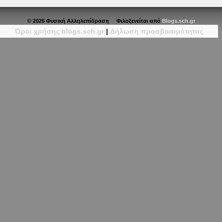
© 2026 Φυσική Αλληλεπίδραση Φιλοξενείται από
Blogs.sch.gr
Όροι χρήσης blogs.sch.gr
|
Δήλωση προσβασιμότητας