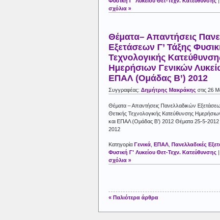
Φυσική Γ' Λυκείου Θετ-Τεχν. Κατεύθυνσης
σχόλια »
Θέματα– Απαντήσεις Παν
Εξετάσεων Γ’ Τάξης Φυσικ
Τεχνολογικής Κατεύθυνση
Ημερήσιων Γενικών Λυκεί
ΕΠΑΛ (Ομάδας Β’) 2012
Συγγραφέας:
Δημήτρης Μακράκης
στις 26 Μ
Θέματα – Απαντήσεις Πανελλαδικών Εξετάσεω
Θετικής Τεχνολογικής Κατεύθυνσης Ημερήσιω
και ΕΠΑΛ (Ομάδας Β’) 2012 Θέματα 25-5-2012
2012
Κατηγορία
Γενικά
,
ΕΠΑΛ
,
Πανελλαδικές Εξετ
Φυσική Γ' Λυκείου Θετ-Τεχν. Κατεύθυνσης
σχόλια »
« Παλιότερα άρθρα