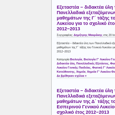
Εξεταστέα − διδακτέα ύλη
Πανελλαδικά εξεταζόμενω
μαθημάτων της Γ΄ τάξης τ
Λυκείου για το σχολικό έτο
2012−2013
Συγγραφέας:
Δημήτρης Μακράκης
στις 20 Ι
Εξεταστέα − διδακτέα ύλη των Πανελλαδικά ε
μαθημάτων της Γ΄ τάξης του Γενικού Λυκείου γι
2012−2013
Κατηγορία
Βιολογία
,
Βιολογία Γ' Λυκείου Γε
Διδακτέα ύλη
,
Πανελλαδικές Εξετάσεις
,
Φυ
Λυκείου Γενικής Παιδείας
,
Φυσική Γ' Λυκείο
Κατεύθυνσης
,
Χημεία
,
Χημεία Γ' Λυκείου Θ
Δε βρέθηκαν σχόλια »
Εξεταστέα − διδακτέα ύλη
Πανελλαδικά εξεταζόμενω
μαθημάτων της Δ΄ τάξης τ
Εσπερινού Γενικού Λυκείου
σχολικό έτος 2012−2013