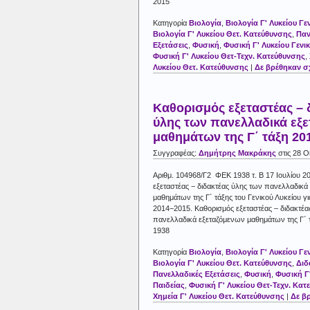
2015
Κατηγορία
Βιολογία
,
Βιολογία Γ' Λυκείου Γε
Βιολογία Γ' Λυκείου Θετ. Κατεύθυνσης
,
Παν
Εξετάσεις
,
Φυσική
,
Φυσική Γ' Λυκείου Γενι
Φυσική Γ' Λυκείου Θετ-Τεχν. Κατεύθυνσης
,
Λυκείου Θετ. Κατεύθυνσης
|
Δε βρέθηκαν σ
Καθορισμός εξεταστέας – 
ύλης των πανελλαδικά εξ
μαθημάτων της Γ΄ τάξη 20
Συγγραφέας:
Δημήτρης Μακράκης
στις 28 
Αριθμ. 104968/Γ2 ΦΕΚ 1938 τ. Β 17 Ιουλίου 2
εξεταστέας − διδακτέας ύλης των πανελλαδικά
μαθημάτων της Γ΄ τάξης του Γενικού Λυκείου γι
2014−2015. Καθορισμός εξεταστέας – διδακτέα
πανελλαδικά εξεταζόμενων μαθημάτων της Γ΄
1938
Κατηγορία
Βιολογία
,
Βιολογία Γ' Λυκείου Γε
Βιολογία Γ' Λυκείου Θετ. Κατεύθυνσης
,
Διδ
Πανελλαδικές Εξετάσεις
,
Φυσική
,
Φυσική Γ'
Παιδείας
,
Φυσική Γ' Λυκείου Θετ-Τεχν. Κατ
Χημεία Γ' Λυκείου Θετ. Κατεύθυνσης
|
Δε β