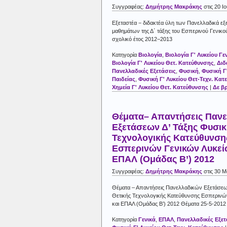
Συγγραφέας:
Δημήτρης Μακράκης
στις 20 Ι
Εξεταστέα − διδακτέα ύλη των Πανελλαδικά ε
μαθημάτων της Δ΄ τάξης του Εσπερινού Γενικού
σχολικό έτος 2012−2013
Κατηγορία
Βιολογία
,
Βιολογία Γ' Λυκείου Γε
Βιολογία Γ' Λυκείου Θετ. Κατεύθυνσης
,
Διδ
Πανελλαδικές Εξετάσεις
,
Φυσική
,
Φυσική Γ'
Παιδείας
,
Φυσική Γ' Λυκείου Θετ-Τεχν. Κατ
Χημεία Γ' Λυκείου Θετ. Κατεύθυνσης
|
Δε β
Θέματα– Απαντήσεις Παν
Εξετάσεων Δ’ Τάξης Φυσικ
Τεχνολογικής Κατεύθυνση
Εσπερινών Γενικών Λυκεί
ΕΠΑΛ (Ομάδας Β’) 2012
Συγγραφέας:
Δημήτρης Μακράκης
στις 30 Μ
Θέματα – Απαντήσεις Πανελλαδικών Εξετάσεω
Θετικής Τεχνολογικής Κατεύθυνσης Εσπερινώ
και ΕΠΑΛ (Ομάδας Β’) 2012 Θέματα 25-5-2012
Κατηγορία
Γενικά
,
ΕΠΑΛ
,
Πανελλαδικές Εξετ