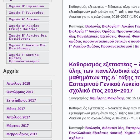
Χημεία Β' Γυμνασίου
Καθορισμός εξεταστέας − διδακτέας ύλης των 
εξεταζόμενων μαθημάτων της Γ΄ τάξης του Ημε
Χημεία Γ' Γυμνασίου
Λυκείου για το σχολικό έτος 2016−2017 (ΦΕΚ 
Χημεία Α' Λυκείου
Χημεία Β' Λυκείου
Κατηγορία
Βιολογία
,
Βιολογία Γ' Λυκείου Γε
Γενικής Παιδείας
Βιολογία Γ' Λυκείου Ομάδας Προσανατολ
Χημεία Β' Λυκείου Θετ.
ύλη
,
Πανελλαδικές Εξετάσεις
,
Φυσική
,
Φυσι
Κατεύθυνσης
ομάδας προσανατολισμού θετικών σπου
Χημεία Γ' Λυκείου Θετ.
Γ' Λυκείου Ομάδας Προσανατολισμού
|
Δε
Κατεύθυνσης
Χημεία Γ' Λυκείου
Ομάδας
Προσανατολισμού
Καθορισμός εξεταστέας − 
ύλης των πανελλαδικά εξ
Αρχεία
μαθημάτων της Δ΄ τάξης τ
Εσπερινού Γενικού Λυκείου
Απρίλιος 2018
σχολικό έτος 2016−2017
Οκτώβριος 2017
Συγγραφέας:
Δημήτρης Μακράκης
στις 15 Σ
Σεπτέμβριος 2017
Καθορισμός εξεταστέας − διδακτέας ύλης των 
Μάιος 2017
εξεταζόμενων μαθημάτων της Δ΄ τάξης του Εσπ
Απρίλιος 2017
Λυκείου για το σχολικό έτος 2016−2017 (ΦΕΚ 
Μάρτιος 2017
Κατηγορία
Βιολογία
,
Διδακτέα ύλη
,
Εσπεριν
Πανελλαδικές Εξετάσεις
,
Φυσική
,
Χημεία
|
Φεβρουάριος 2017
σχόλια »