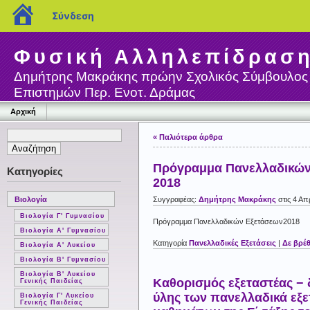
blogs.sch.gr
Σύνδεση
Φυσική Αλληλεπίδρασ
Δημήτρης Μακράκης πρώην Σχολικός Σύμβουλος
Επιστημών Περ. Ενοτ. Δράμας
Αρχική
« Παλιότερα άρθρα
Πρόγραμμα Πανελλαδικών
Κατηγορίες
2018
Συγγραφέας:
Δημήτρης Μακράκης
στις 4 Απ
Βιολογία
Βιολογία Γ' Γυμνασίου
Πρόγραμμα Πανελλαδικών Εξετάσεων2018
Βιολογία Α' Γυμνασίου
Κατηγορία
Πανελλαδικές Εξετάσεις
|
Δε βρέ
Βιολογία Α' Λυκείου
Βιολογία Β' Γυμνασίου
Βιολογία Β' Λυκείου
Καθορισμός εξεταστέας − 
Γενικής Παιδείας
ύλης των πανελλαδικά εξ
Βιολογία Γ' Λυκείου
Γενικής Παιδείας