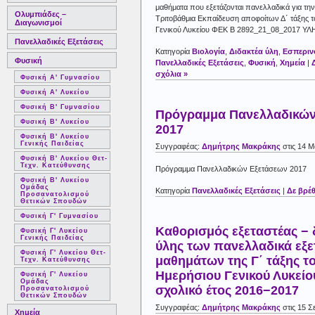
μαθήματα που εξετάζονται πανελλαδικά για τη
Ολυμπιάδες –
Τριτοβάθμια Εκπαίδευση αποφοίτων Δ΄ τάξης 
Διαγωνισμοί
Γενικού Λυκείου ΦΕΚ Β 2892_21_08_2017 Υ
Πανελλαδικές Εξετάσεις
Κατηγορία
Βιολογία
,
Διδακτέα ύλη
,
Εσπεριν
Φυσική
Πανελλαδικές Εξετάσεις
,
Φυσική
,
Χημεία
|
σχόλια »
Φυσική Α' Γυμνασίου
Φυσική Α' Λυκείου
Φυσική Β' Γυμνασίου
Πρόγραμμα Πανελλαδικών
Φυσική Β' Λυκείου
2017
Φυσική Β' Λυκείου
Γενικής Παιδείας
Συγγραφέας:
Δημήτρης Μακράκης
στις 14 Μ
Φυσική Β' Λυκείου Θετ-
Τεχν. Κατεύθυνσης
Πρόγραμμα Πανελλαδικών Εξετάσεων 2017
Φυσική Β' Λυκείου
Ομάδας
Κατηγορία
Πανελλαδικές Εξετάσεις
|
Δε βρέ
Προσανατολισμού
Θετικών Σπουδών
Φυσική Γ' Γυμνασίου
Καθορισμός εξεταστέας − 
Φυσική Γ' Λυκείου
Γενικής Παιδείας
ύλης των πανελλαδικά εξ
Φυσική Γ' Λυκείου Θετ-
μαθημάτων της Γ΄ τάξης τ
Τεχν. Κατεύθυνσης
Ημερήσιου Γενικού Λυκείου
Φυσική Γ' Λυκείου
Ομάδας
σχολικό έτος 2016−2017
Προσανατολισμού
Θετικών Σπουδών
Συγγραφέας:
Δημήτρης Μακράκης
στις 15 Σ
Χημεία