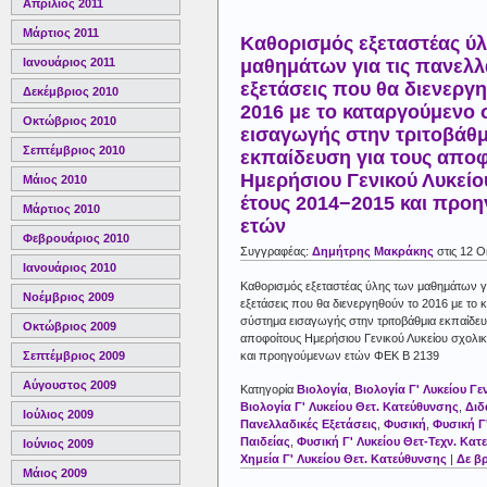
Απρίλιος 2011
Μάρτιος 2011
Καθορισμός εξεταστέας ύ
μαθημάτων για τις πανελλ
Ιανουάριος 2011
εξετάσεις που θα διενεργ
Δεκέμβριος 2010
2016 με το καταργούμενο
Οκτώβριος 2010
εισαγωγής στην τριτοβάθμ
Σεπτέμβριος 2010
εκπαίδευση για τους απο
Ημερήσιου Γενικού Λυκείο
Μάιος 2010
έτους 2014−2015 και προ
Μάρτιος 2010
ετών
Φεβρουάριος 2010
Συγγραφέας:
Δημήτρης Μακράκης
στις 12 
Ιανουάριος 2010
Καθορισμός εξεταστέας ύλης των μαθημάτων γι
Νοέμβριος 2009
εξετάσεις που θα διενεργηθούν το 2016 με το
σύστημα εισαγωγής στην τριτοβάθμια εκπαίδευ
Οκτώβριος 2009
αποφοίτους Ημερήσιου Γενικού Λυκείου σχολι
και προηγούμενων ετών ΦΕΚ Β 2139
Σεπτέμβριος 2009
Αύγουστος 2009
Κατηγορία
Βιολογία
,
Βιολογία Γ' Λυκείου Γε
Βιολογία Γ' Λυκείου Θετ. Κατεύθυνσης
,
Διδ
Ιούλιος 2009
Πανελλαδικές Εξετάσεις
,
Φυσική
,
Φυσική Γ'
Παιδείας
,
Φυσική Γ' Λυκείου Θετ-Τεχν. Κατ
Ιούνιος 2009
Χημεία Γ' Λυκείου Θετ. Κατεύθυνσης
|
Δε β
Μάιος 2009