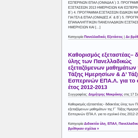
ΕΣΠΕΡΙΝΩΝ ΕΠΑΛ (ΟΜΑΔΑ Α΄) 3. ΠΡΟΓΡΑ
ΕΞΕΤΑΣΕΩΝ 2013 ΗΜΕΡΗΣΙΩΝ ΚΑΙ ΕΣΠΕΡΙ
Β΄) 4. ΠΡΟΓΡΑΜΜΑ ΕΞΕΤΑΣΕΩΝ ΕΙΔΙΚΩΝ 
ΓΙΑ ΓΕΛ & ΕΠΑΛ (ΟΜΑΔΕΣ Α΄ & Β΄) 5. ΠΡΟΓ
ΕΠΑΝΑΛΗΠΤΙΚΩΝ ΠΑΝΕΛΛΑΔΙΚΩΝ ΕΞΕΤΑΣ
ΗΜΕΡΗΣΙΩΝ ΚΑΙ […]
Κατηγορία
Πανελλαδικές Εξετάσεις
|
Δε βρέ
Καθορισμός εξεταστέας– δ
ύλης των Πανελλαδικώς
εξεταζόμενων μαθημάτων 
Τάξης Ημερησίων & Δ’ Τάξ
Εσπερινών ΕΠΑ.Λ. για το 
έτος 2012-2013
Συγγραφέας:
Δημήτρης Μακράκης
στις 17 Σ
Καθορισμός εξεταστέας– διδακτέας ύλης των 
εξεταζόμενων μαθημάτων της Γ΄ Τάξης Ημερησ
Εσπερινών ΕΠΑ.Λ. για το σχολικό έτος 2012-
Κατηγορία
Διδακτέα ύλη
,
ΕΠΑΛ
,
Πανελλαδικέ
βρέθηκαν σχόλια »