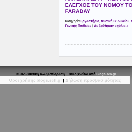
ΕΛΕΓΧΟΣ ΤΟΥ ΝΟΜΟΥ Τ
FARADAY
Κατηγορία
Εργαστήριο
,
Φυσική Β' Λυκείου
,
Γενικής Παιδείας
|
Δε βρέθηκαν σχόλια »
© 2026 Φυσική Αλληλεπίδραση Φιλοξενείται από
Blogs.sch.gr
Όροι χρήσης blogs.sch.gr
|
Δήλωση προσβασιμότητας