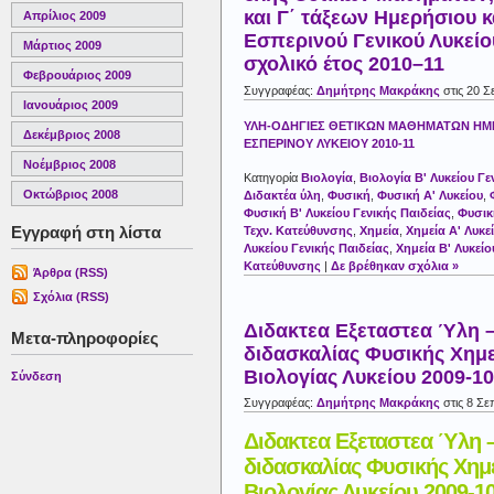
και Γ΄ τάξεων Ημερήσιου κ
Απρίλιος 2009
Εσπερινού Γενικού Λυκείου
Μάρτιος 2009
σχολικό έτος 2010–11
Φεβρουάριος 2009
Συγγραφέας:
Δημήτρης Μακράκης
στις 20 Σ
Ιανουάριος 2009
ΥΛΗ-ΟΔΗΓΙΕΣ ΘΕΤΙΚΩΝ ΜΑΘΗΜΑΤΩΝ ΗΜΕ
Δεκέμβριος 2008
ΕΣΠΕΡΙΝΟΥ ΛΥΚΕΙΟΥ 2010-11
Νοέμβριος 2008
Κατηγορία
Βιολογία
,
Βιολογία Β' Λυκείου Γε
Οκτώβριος 2008
Διδακτέα ύλη
,
Φυσική
,
Φυσική Α' Λυκείου
,
Φυσική Β' Λυκείου Γενικής Παιδείας
,
Φυσικ
Εγγραφή στη λίστα
Τεχν. Κατεύθυνσης
,
Χημεία
,
Χημεία Α' Λυκε
Λυκείου Γενικής Παιδείας
,
Χημεία Β' Λυκείο
Κατεύθυνσης
|
Δε βρέθηκαν σχόλια »
Άρθρα (RSS)
Σχόλια (RSS)
Διδακτεα Εξεταστεα Ύλη 
Μετα-πληροφορίες
διδασκαλίας Φυσικής Χημε
Βιολογίας Λυκείου 2009-10
Σύνδεση
Συγγραφέας:
Δημήτρης Μακράκης
στις 8 Σε
Διδακτεα Εξεταστεα Ύλη 
διδασκαλίας Φυσικής Χημ
Βιολογίας Λυκείου 2009-1