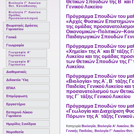
Θετικών Σπουδών της Β΄ και Γ
Βιολογία Γ' Λυκείου
Γενικού Λυκείου
Θετ. Κατεύθυνσης
Βιολογία Γ' Λυκείου
Πρόγραμμα Σπουδών του μα
Ομάδας
Προσανατολισμού
«Αρχές Φυσικών Επιστημών» 
Βιωματικές Δράσεις
της ομάδας προσανατολισμο
Γυμνασίου
Οικονομικών−Πολιτικών−Κοιν
Παιδαγωγικών Σπουδών Γενι
Γενικά
Γεωγραφία
Πρόγραμμα Σπουδών του μα
«Χημεία» της Α΄ και Β’ τάξης 
Γεωγραφία Α'
Λυκείου και της ομάδας προ
Γυμνασίου
των Θετικών Σπουδών της Γ’ 
Γεωγραφία Β'
Γυμνασίου
Λυκείου
.
Διαθεματικές
Πρόγραμμα Σπουδών του μα
Διδακτέα Ύλη
«Βιολογία» της Α΄, Β΄ τάξης Γ
Παιδείας Γενικού Λυκείου και
ΕΠΑΛ
προσανατολισμού των Θετι
της Γ΄ τάξης Γενικού Λυκείου
Επιμόρφωση
Εργαστήριο
Πρόγραμμα Σπουδών του μα
«Γεωλογία και Διαχείριση Φυ
Εσπερινό Λύκειο
Πόρων» της Α΄ τάξης Γενικού 
Γυμνάσιο
Ημερίδες Συνέδρια
Κατηγορία
Βιολογία
,
Βιολογία Α' Λυκείου
,
Βι
Γενικής Παιδείας
,
Βιολογία Γ' Λυκείου Θετ
Νομοθεσία