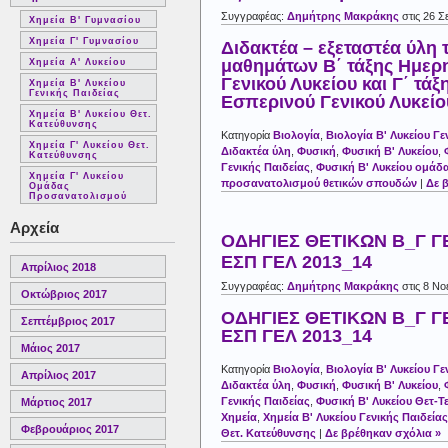
Συγγραφέας:
Δημήτρης Μακράκης
στις 26 Σ
Χημεία Β' Γυμνασίου
Χημεία Γ' Γυμνασίου
Διδακτέα – εξεταστέα ύλη 
μαθημάτων Β΄ τάξης Ημερ
Χημεία Α' Λυκείου
Γενικού Λυκείου και Γ΄ τάξ
Χημεία Β' Λυκείου
Γενικής Παιδείας
Εσπερινού Γενικού Λυκείο
Χημεία Β' Λυκείου Θετ.
Κατεύθυνσης
Κατηγορία
Βιολογία
,
Βιολογία Β' Λυκείου Γε
Χημεία Γ' Λυκείου Θετ.
Διδακτέα ύλη
,
Φυσική
,
Φυσική Β' Λυκείου
,
Κατεύθυνσης
Γενικής Παιδείας
,
Φυσική Β' Λυκείου ομάδ
Χημεία Γ' Λυκείου
προσανατολισμού θετικών σπουδών
|
Δε 
Ομάδας
Προσανατολισμού
Αρχεία
ΟΔΗΓΙΕΣ ΘΕΤΙΚΩΝ B_Γ Γ
ΕΣΠ ΓΕΛ 2013_14
Απρίλιος 2018
Συγγραφέας:
Δημήτρης Μακράκης
στις 8 Νο
Οκτώβριος 2017
ΟΔΗΓΙΕΣ ΘΕΤΙΚΩΝ B_Γ Γ
Σεπτέμβριος 2017
ΕΣΠ ΓΕΛ 2013_14
Μάιος 2017
Κατηγορία
Βιολογία
,
Βιολογία Β' Λυκείου Γε
Απρίλιος 2017
Διδακτέα ύλη
,
Φυσική
,
Φυσική Β' Λυκείου
,
Γενικής Παιδείας
,
Φυσική Β' Λυκείου Θετ-Τ
Μάρτιος 2017
Χημεία
,
Χημεία Β' Λυκείου Γενικής Παιδείας
Φεβρουάριος 2017
Θετ. Κατεύθυνσης
|
Δε βρέθηκαν σχόλια »