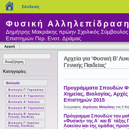
blogs.sch.gr
Σύνδεση
Φυσική Αλληλεπίδρασ
Δημήτρης Μακράκης πρώην Σχολικός Σύμβουλος
Επιστημών Περ. Ενοτ. Δράμας
Αρχική
Αρχεία για 'Φυσική Β’ Λυκ
Γενικής Παιδείας'
Κατηγορίες
Βιολογία
Προγράμματα Σπουδών Φυ
Βιολογία Γ' Γυμνασίου
Χημείας, Βιολογίας, Αρχέ
Βιολογία Α' Γυμνασίου
Επιστημών 2015
Βιολογία Α' Λυκείου
Συγγραφέας:
Δημήτρης Μακράκης
στις 5 Φε
Βιολογία Β' Γυμνασίου
Βιολογία Β' Λυκείου
Πρόγραμμα Σπουδών του μα
Γενικής Παιδείας
«Φυσική» της Α΄ και Β΄ τάξης 
Βιολογία Γ' Λυκείου
Λυκείου και της ομάδας προ
Γενικής Παιδείας