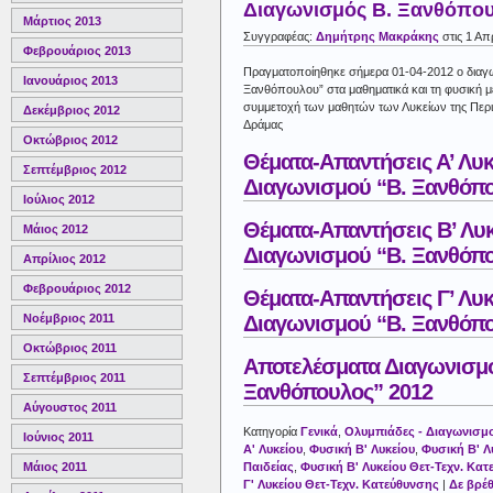
Διαγωνισμός Β. Ξανθόπο
Μάρτιος 2013
Συγγραφέας:
Δημήτρης Μακράκης
στις 1 Απ
Φεβρουάριος 2013
Πραγματοποίηθηκε σήμερα 01-04-2012 ο διαγω
Ιανουάριος 2013
Ξανθόπουλου” στα μαθηματικά και τη φυσική 
συμμετοχή των μαθητών των Λυκείων της Περι
Δεκέμβριος 2012
Δράμας
Οκτώβριος 2012
Θέματα-Απαντήσεις Α’ Λυκ
Σεπτέμβριος 2012
Διαγωνισμού “Β. Ξανθόπο
Ιούλιος 2012
Θέματα-Απαντήσεις Β’ Λυ
Μάιος 2012
Διαγωνισμού “Β. Ξανθόπο
Απρίλιος 2012
Φεβρουάριος 2012
Θέματα-Απαντήσεις Γ’ Λυκ
Διαγωνισμού “Β. Ξανθόπο
Νοέμβριος 2011
Οκτώβριος 2011
Αποτελέσματα Διαγωνισμο
Σεπτέμβριος 2011
Ξανθόπουλος” 2012
Αύγουστος 2011
Κατηγορία
Γενικά
,
Ολυμπιάδες - Διαγωνισμ
Ιούνιος 2011
Α' Λυκείου
,
Φυσική Β' Λυκείου
,
Φυσική Β' Λ
Παιδείας
,
Φυσική Β' Λυκείου Θετ-Τεχν. Κα
Μάιος 2011
Γ' Λυκείου Θετ-Τεχν. Κατεύθυνσης
|
Δε βρέ