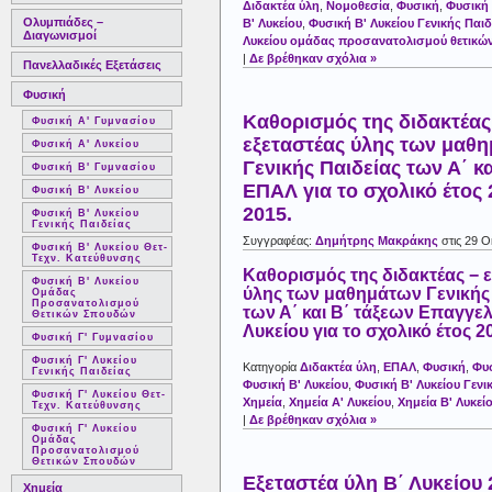
Διδακτέα ύλη
,
Νομοθεσία
,
Φυσική
,
Φυσική 
Ολυμπιάδες –
Β' Λυκείου
,
Φυσική Β' Λυκείου Γενικής Παιδ
Διαγωνισμοί
Λυκείου ομάδας προσανατολισμού θετικ
|
Δε βρέθηκαν σχόλια »
Πανελλαδικές Εξετάσεις
Φυσική
Καθορισμός της διδακτέας
Φυσική Α' Γυμνασίου
εξεταστέας ύλης των μαθ
Φυσική Α' Λυκείου
Γενικής Παιδείας των Α΄ κ
Φυσική Β' Γυμνασίου
ΕΠΑΛ για το σχολικό έτος 
Φυσική Β' Λυκείου
2015.
Φυσική Β' Λυκείου
Γενικής Παιδείας
Συγγραφέας:
Δημήτρης Μακράκης
στις 29 
Φυσική Β' Λυκείου Θετ-
Τεχν. Κατεύθυνσης
Καθορισμός της διδακτέας − 
Φυσική Β' Λυκείου
ύλης των μαθημάτων Γενικής
Ομάδας
Προσανατολισμού
των Α΄ και Β΄ τάξεων Επαγγε
Θετικών Σπουδών
Λυκείου για το σχολικό έτος 2
Φυσική Γ' Γυμνασίου
Φυσική Γ' Λυκείου
Κατηγορία
Διδακτέα ύλη
,
ΕΠΑΛ
,
Φυσική
,
Φυσ
Γενικής Παιδείας
Φυσική Β' Λυκείου
,
Φυσική Β' Λυκείου Γενι
Φυσική Γ' Λυκείου Θετ-
Χημεία
,
Χημεία Α' Λυκείου
,
Χημεία Β' Λυκεί
Τεχν. Κατεύθυνσης
|
Δε βρέθηκαν σχόλια »
Φυσική Γ' Λυκείου
Ομάδας
Προσανατολισμού
Θετικών Σπουδών
Εξεταστέα ύλη Β΄ Λυκείου
Χημεία