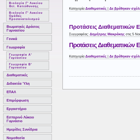
Βιολογία Γ' Λυκείου
Θετ. Κατεύθυνσης
Κατηγορία
Διαθεματικές
|
Δε βρέθηκαν σχόλ
Βιολογία Γ' Λυκείου
Ομάδας
Προσανατολισμού
Προτάσεις Διαθεματικών 
Βιωματικές Δράσεις
Γυμνασίου
Συγγραφέας:
Δημήτρης Μακράκης
στις 5 Νο
Γενικά
Προτάσεις Διαθεματικών 
Γεωγραφία
Γεωγραφία Α'
Κατηγορία
Διαθεματικές
|
Δε βρέθηκαν σχόλ
Γυμνασίου
Γεωγραφία Β'
Γυμνασίου
Διαθεματικές
Διδακτέα Ύλη
ΕΠΑΛ
Επιμόρφωση
Εργαστήριο
Εσπερινό Λύκειο
Γυμνάσιο
Ημερίδες Συνέδρια
Νομοθεσία