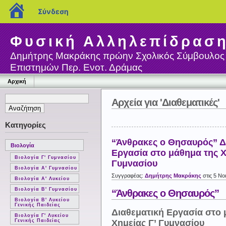
blogs.sch.gr
Σύνδεση
Φυσική Αλληλεπίδρασ
Δημήτρης Μακράκης πρώην Σχολικός Σύμβουλος
Επιστημών Περ. Ενοτ. Δράμας
Αρχική
Αρχεία για 'Διαθεματικές'
Κατηγορίες
“Άνθρακες ο Θησαυρός” Δ
Βιολογία
Εργασία στο μάθημα της Χ
Βιολογία Γ' Γυμνασίου
Γυμνασίου
Βιολογία Α' Γυμνασίου
Συγγραφέας:
Δημήτρης Μακράκης
στις 5 Νο
Βιολογία Α' Λυκείου
Βιολογία Β' Γυμνασίου
“Άνθρακες ο Θησαυρός”
Βιολογία Β' Λυκείου
Γενικής Παιδείας
Διαθεματική Εργασία στο 
Βιολογία Γ' Λυκείου
Χημείας Γ’ Γυμνασίου
Γενικής Παιδείας