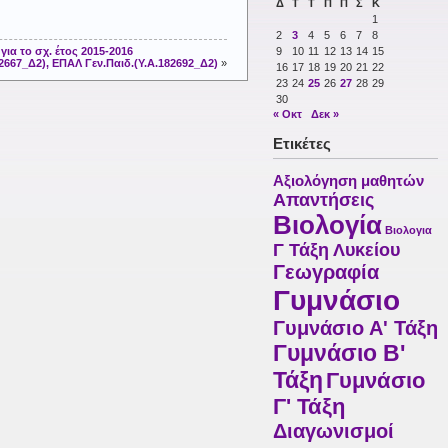
Δ
Τ
Τ
Π
Π
Σ
Κ
1
2
3
4
5
6
7
8
ια το σχ. έτος 2015-2016
9
10
11
12
13
14
15
667_Δ2), ΕΠΑΛ Γεν.Παιδ.(Υ.Α.182692_Δ2)
»
16
17
18
19
20
21
22
23
24
25
26
27
28
29
30
« Οκτ
Δεκ »
Ετικέτες
Αξιολόγηση μαθητών
Απαντήσεις
Βιολογία
Βιολογια
Γ Τάξη Λυκείου
Γεωγραφία
Γυμνάσιο
Γυμνάσιο Α' Τάξη
Γυμνάσιο Β'
Τάξη
Γυμνάσιο
Γ' Τάξη
Διαγωνισμοί