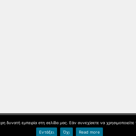
© 2026 Φυσική Αλληλεπίδραση Φιλοξενείται από
Blogs.sch.gr
η δυνατή εμπειρία στη σελίδα μας. Εάν συνεχίσετε να χρησιμοποιείτε 
Όροι χρήσης blogs.sch.gr
|
Δήλωση προσβασιμότητας
Εντάξει
Όχι
Read more