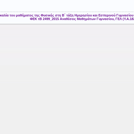
αλία του μαθήματος της Φυσικής στη Β΄ τάξη Ημερησίου και Εσπερινού Γυμνασίου γ
ΦΕΚ τΒ 2499_2015 Αναθέσεις Μαθημάτων Γυμνασίου, ΓΕΛ (Υ.Α.182