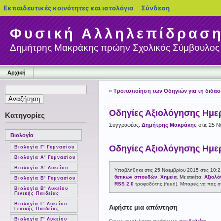
blogs.sch.gr
Εκπαιδευτικές κοινότητες και ιστολόγια
Σύνδεση
Φυσική Αλληλεπίδρασ
Δημήτρης Μακράκης πρώην Σχολικός Σύμβουλος 
Αρχική
«
Τροποποίηση των Οδηγιών για τη διδασκ
Οδηγίες Αξιολόγησης Ημε
Κατηγορίες
Συγγραφέας:
Δημήτρης Μακράκης
στις 25 Ν
Βιολογία
Οδηγίες Αξιολόγησης Ημε
Βιολογία Γ' Γυμνασίου
Βιολογία Α' Γυμνασίου
Βιολογία Α' Λυκείου
Υποβλήθηκε στις 25 Νοεμβρίου 2015 στις 10:2
θετικών σπουδών
,
Χημεία
. Με ετικέτα:
Αξιολό
Βιολογία Β' Γυμνασίου
RSS 2.0
τροφοδότης (feed). Μπορείς να πας στ
Βιολογία Β' Λυκείου
Γενικής Παιδείας
Βιολογία Γ' Λυκείου
Αφήστε μια απάντηση
Γενικής Παιδείας
Βιολογία Γ' Λυκείου