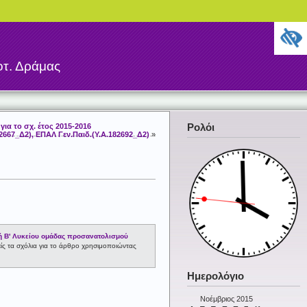
τ. Δράμας
Ρολόι
ια το σχ. έτος 2015-2016
667_Δ2), ΕΠΑΛ Γεν.Παιδ.(Υ.Α.182692_Δ2)
»
 Β' Λυκείου ομάδας προσανατολισμού
ίς τα σχόλια για το άρθρο χρησιμοποιώντας
Ημερολόγιο
Νοέμβριος 2015