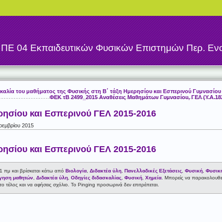
η
ΠΕ 04 Εκπαιδευτικών Φυσικών Επιστημών Περ. Ενο
αλία του μαθήματος της Φυσικής στη Β΄ τάξη Ημερησίου και Εσπερινού Γυμνασίου γ
ΦΕΚ τΒ 2499_2015 Αναθέσεις Μαθημάτων Γυμνασίου, ΓΕΛ (Υ.Α.182
ρησίου και Εσπερινού ΓΕΛ 2015-2016
οεμβρίου 2015
ρησίου και Εσπερινού ΓΕΛ 2015-2016
1 πμ και βρίσκεται κάτω από
Βιολογία
,
Διδακτέα ύλη
,
Πανελλαδικές Εξετάσεις
,
Φυσική
,
Φυσική
γηση μαθητών
,
Διδακτέα ύλη
,
Οδηγίες διδασκαλίας
,
Φυσική
,
Χημεία
. Μπορείς να παρακολουθε
ο τέλος και να αφήσεις σχόλιο. Το Pinging προσωρινά δεν επιτρέπεται.