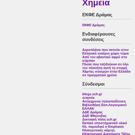
Χημεία
ΕΚΦΕ Δράμας
ΕΚΦΕ Δράμας
Ενδιαφέρουσες
συνδέσεις
Αεροπλάνα που πετούν στον
Ελληνικό εναέριο χώρο τώρα
Από τον κβαντικό αφρό στο
σύμπαν
Πλοία που ταξιδεύουν σε όλο
τον πλανήτη αυτή τη στιγμή
Χάρτης σεισμών στην Ελλάδα
σε πραγματικό χρόνο
Σύνδεσμοι
blogs.sch.gr
scientix
Ασύγχρονη τηλεκπαίδευση
Βιβλιοθήκη Εκπ.Λογισμικού
ΕΛ/ΛΑΚ
ΔΔΕ Δράμας
ΔΔΕ Φθιώτιδας
Δικτυακή πύλη sch.gr
Εκπ/κό υποστηρικτικό υλικό
Ηλ. περιοδικό e-Emphasis
Ηλεκτρονικές κάρτες
Ηλεκτρονική Διαχείριση Τάξης