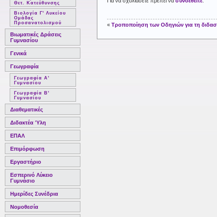
Για να σχολιάσετε πρέπει να
συνδεθείτε
.
Θετ. Κατεύθυνσης
Βιολογία Γ' Λυκείου
Ομάδας
Προσανατολισμού
«
Τροποποίηση των Οδηγιών για τη διδασκ
Βιωματικές Δράσεις
Γυμνασίου
Γενικά
Γεωγραφία
Γεωγραφία Α'
Γυμνασίου
Γεωγραφία Β'
Γυμνασίου
Διαθεματικές
Διδακτέα Ύλη
ΕΠΑΛ
Επιμόρφωση
Εργαστήριο
Εσπερινό Λύκειο
Γυμνάσιο
Ημερίδες Συνέδρια
Νομοθεσία