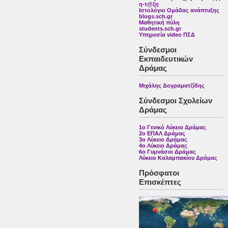
η-τ@ξη
Ιστολόγιο Ομάδας ανάπτυξης
blogs.sch.gr
Μαθητική πύλη
students.sch.gr
Υπηρεσία video ΠΣΔ
Σύνδεσμοι
Εκπαιδευτικών
Δράμας
Μιχάλης Δογραματζίδης
Σύνδεσμοι Σχολείων
Δράμας
1ο Γενικό Λύκειο Δράμας
2ο ΕΠΑΛ Δράμας
3ο Λύκειο Δράμας
4ο Λύκειο Δράμας
6ο Γυμνάσιο Δράμας
Λύκειο Καλαμπακίου Δράμας
Πρόσφατοι
Επισκέπτες