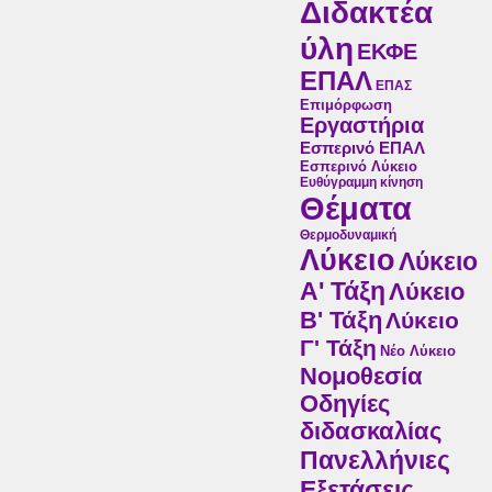
Διδακτέα
ύλη
ΕΚΦΕ
ΕΠΑΛ
ΕΠΑΣ
Επιμόρφωση
Εργαστήρια
Εσπερινό ΕΠΑΛ
Εσπερινό Λύκειο
Ευθύγραμμη κίνηση
Θέματα
Θερμοδυναμική
Λύκειο
Λύκειο
Α' Τάξη
Λύκειο
Β' Τάξη
Λύκειο
Γ' Τάξη
Νέο Λύκειο
Νομοθεσία
Οδηγίες
διδασκαλίας
Πανελλήνιες
Εξετάσεις