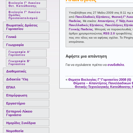
Βιολογία Γ' Λυκείου
Θετ. Κατεύθυνσης
Βιολογία Γ' Λυκείου
Υποβλήθηκε στις 27 Μαΐου 2009 στις 8:11 πμ κ
Ομάδας
από
Πανελλαδικές Εξετάσεις
,
Φυσική Γ' Λυκ
Προσανατολισμού
Παιδείας
. Με ετικέτα:
Απαντήσεις
,
Γ Τάξη Λυκ
Βιωματικές Δράσεις
Πανελλαδικές Εξετάσεις
,
Πανελλήνιες Εξετά
Γυμνασίου
Γενικής Παιδείας
. Μπορείς να παρακολουθείς τ
άρθρο χρησιμοποιώντας
RSS 2.0
τροφοδότης (
Γενικά
πας στο τέλος και να αφήσεις σχόλιο. Το Ping
επιτρέπεται.
Γεωγραφία
Γεωγραφία Α'
Γυμνασίου
Αφήστε μια απάντηση
Γεωγραφία Β'
Γυμνασίου
Για να σχολιάσετε πρέπει να
συνδεθείτε
.
Διαθεματικές
Διδακτέα Ύλη
«
Θεματα Βιολογίας Γ’ Γυμνασίου 2008 (6)
Θέματα – Απαντήσεις Πανελλαδικων 
Θετικής-Τεχνολογικής Κατεύθυνσης
ΕΠΑΛ
Επιμόρφωση
Εργαστήριο
Εσπερινό Λύκειο
Γυμνάσιο
Ημερίδες Συνέδρια
Νομοθεσία