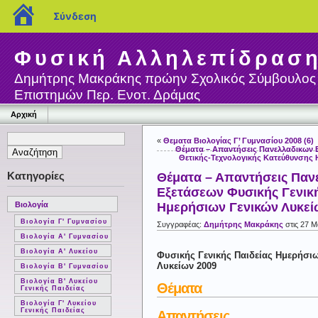
blogs.sch.gr
Σύνδεση
Φυσική Αλληλεπίδρασ
Δημήτρης Μακράκης πρώην Σχολικός Σύμβουλος
Επιστημών Περ. Ενοτ. Δράμας
Αρχική
«
Θεματα Βιολογίας Γ’ Γυμνασίου 2008 (6)
Θέματα – Απαντήσεις Πανελλαδικων 
Θετικής-Τεχνολογικής Κατεύθυνσης
Κατηγορίες
Θέματα – Απαντήσεις Παν
Εξετάσεων Φυσικής Γενική
Βιολογία
Ημερήσιων Γενικών Λυκεί
Βιολογία Γ' Γυμνασίου
Συγγραφέας:
Δημήτρης Μακράκης
στις 27 Μ
Βιολογία Α' Γυμνασίου
Βιολογία Α' Λυκείου
Φυσικής Γενικής Παιδείας Ημερήσι
Λυκείων 2009
Βιολογία Β' Γυμνασίου
Βιολογία Β' Λυκείου
Θέματα
Γενικής Παιδείας
Βιολογία Γ' Λυκείου
Γενικής Παιδείας
Απαντήσεις