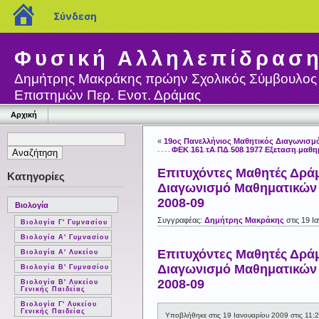
blogs.sch.gr
Σύνδεση
Φυσική Αλληλεπίδρασ
Δημήτρης Μακράκης πρώην Σχολικός Σύμβουλος
Επιστημών Περ. Ενοτ. Δράμας
Αρχική
«
19ος Πανελλήνιος Μαθητικός Διαγωνισμ
ΦΕΚ 161 τΑ ΠΔ 508 1977 Εξεταση μαθ
Επιτυχόντες Μαθητές Δρά
Κατηγορίες
Διαγωνισμό Μαθηματικών
2008-09
Βιολογία
Συγγραφέας:
Δημήτρης Μακράκης
στις 19 Ι
Βιολογία Γ' Γυμνασίου
Βιολογία Α' Γυμνασίου
Επιτυχόντες Μαθητές Δρά
Βιολογία Α' Λυκείου
Διαγωνισμό Μαθηματικών
Βιολογία Β' Γυμνασίου
2008-09
Βιολογία Β' Λυκείου
Γενικής Παιδείας
Βιολογία Γ' Λυκείου
Γενικής Παιδείας
Υποβλήθηκε στις 19 Ιανουαρίου 2009 στις 11:2