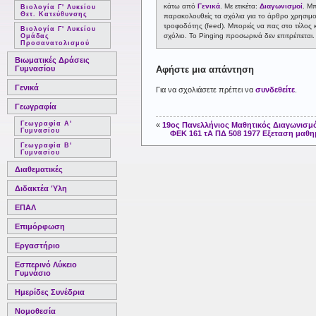
κάτω από
Γενικά
. Με ετικέτα:
Διαγωνισμοί
. Μ
Βιολογία Γ' Λυκείου
Θετ. Κατεύθυνσης
παρακολουθείς τα σχόλια για το άρθρο χρησι
τροφοδότης (feed). Μπορείς να πας στο τέλος κ
Βιολογία Γ' Λυκείου
σχόλιο. Το Pinging προσωρινά δεν επιτρέπεται.
Ομάδας
Προσανατολισμού
Βιωματικές Δράσεις
Γυμνασίου
Αφήστε μια απάντηση
Γενικά
Για να σχολιάσετε πρέπει να
συνδεθείτε
.
Γεωγραφία
Γεωγραφία Α'
«
19ος Πανελλήνιος Μαθητικός Διαγωνισμ
Γυμνασίου
ΦΕΚ 161 τΑ ΠΔ 508 1977 Εξεταση μαθ
Γεωγραφία Β'
Γυμνασίου
Διαθεματικές
Διδακτέα Ύλη
ΕΠΑΛ
Επιμόρφωση
Εργαστήριο
Εσπερινό Λύκειο
Γυμνάσιο
Ημερίδες Συνέδρια
Νομοθεσία