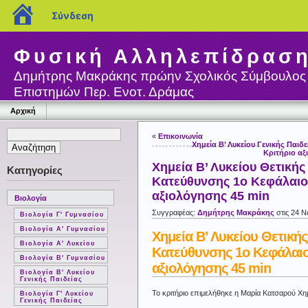
blogs.sch.gr
Σύνδεση
Φυσική Αλληλεπίδρασ
Δημήτρης Μακράκης πρώην Σχολικός Σύμβουλος
Επιστημών Περ. Ενοτ. Δράμας
Αρχική
«
Επικοινωνία
Χημεία Β’ Λυκείου Γενικής Παιδ
Κριτήριο αξ
Χημεία Β’ Λυκείου Θετικής
Κατηγορίες
Κατεύθυνσης 1o Κεφάλαιο
αξιολόγησης 45 min
Βιολογία
Συγγραφέας:
Δημήτρης Μακράκης
στις 24 Ν
Βιολογία Γ' Γυμνασίου
Βιολογία Α' Γυμνασίου
Χημεία Β’ Λυκείου Θετικής
Βιολογία Α' Λυκείου
Κατεύθυνσης 1o Κεφάλαιο
Βιολογία Β' Γυμνασίου
αξιολόγησης 45 min
Βιολογία Β' Λυκείου
Γενικής Παιδείας
Το κριτήριο επιμελήθηκε η Μαρία Κατσαρού Χη
Βιολογία Γ' Λυκείου
Γενικής Παιδείας