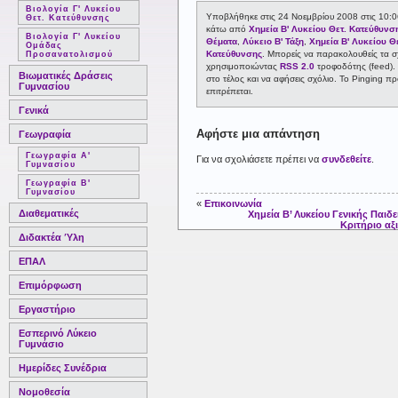
Βιολογία Γ' Λυκείου
Υποβλήθηκε στις 24 Νοεμβρίου 2008 στις 10:06
Θετ. Κατεύθυνσης
κάτω από
Χημεία Β' Λυκείου Θετ. Κατεύθυνσ
Βιολογία Γ' Λυκείου
Θέματα
,
Λύκειο Β' Τάξη
,
Χημεία Β' Λυκείου Θ
Ομάδας
Κατεύθυνσης
. Μπορείς να παρακολουθείς τα σ
Προσανατολισμού
χρησιμοποιώντας
RSS 2.0
τροφοδότης (feed).
Βιωματικές Δράσεις
στο τέλος και να αφήσεις σχόλιο. Το Pinging π
Γυμνασίου
επιτρέπεται.
Γενικά
Αφήστε μια απάντηση
Γεωγραφία
Γεωγραφία Α'
Για να σχολιάσετε πρέπει να
συνδεθείτε
.
Γυμνασίου
Γεωγραφία Β'
Γυμνασίου
«
Επικοινωνία
Διαθεματικές
Χημεία Β’ Λυκείου Γενικής Παιδ
Κριτήριο αξ
Διδακτέα Ύλη
ΕΠΑΛ
Επιμόρφωση
Εργαστήριο
Εσπερινό Λύκειο
Γυμνάσιο
Ημερίδες Συνέδρια
Νομοθεσία