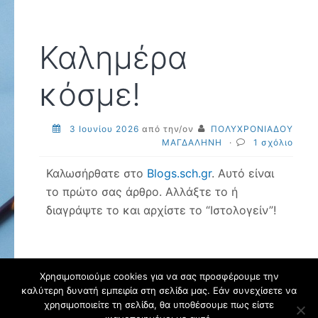
Καλημέρα
κόσμε!
3 Ιουνίου 2026
από την/ον
ΠΟΛΥΧΡΟΝΙΑΔΟΥ
ΜΑΓΔΑΛΗΝΗ
·
1 σχόλιο
Καλωσήρθατε στο
Blogs.sch.gr
. Αυτό είναι
το πρώτο σας άρθρο. Αλλάξτε το ή
διαγράψτε το και αρχίστε το “Ιστολογείν”!
Χρησιμοποιούμε cookies για να σας προσφέρουμε την
καλύτερη δυνατή εμπειρία στη σελίδα μας. Εάν συνεχίσετε να
Φιλοξενείται στο https://blogs.sch.gr
. Θέμα εμφάνισης Flat-sch.
χρησιμοποιείτε τη σελίδα, θα υποθέσουμε πως είστε
Βασισμένο στο
Flat