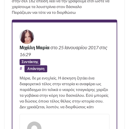
στην σελ 162 επειδή λέει να την γράψουμε έτσι ώστε να
χαρίσουμε τα λουστρίνια στον δάσκαλο
Πειράζει,αν ναι τότε να το διορθώσω
Μιχάλη Μαρία
στο
25 Ιανουαρίου 2017
στις
16:29
Συντάκτης
#
Απάντηση
Μάριε, δε με ενοχλείς. Η άσκηση ζητάει ένα
διαφορετικό τέλος στην ιστορία κι αναφέρει ως
παράδειγμα ότι τελικά ο νεαρός τσαγκάρης χαρίζει
τα γοβάκια στην κόρη του δασκάλου. Εσύ μπορείς
να δώσεις όποιο τέλος θέλεις στην ιστορία σου.
Δεν χρειάζεται, λοιπόν, να διορθώσεις κάτι