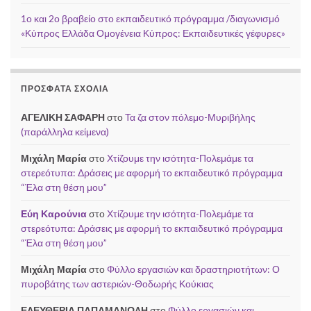
1ο και 2ο βραβείο στο εκπαιδευτικό πρόγραμμα /διαγωνισμό
«Κύπρος Ελλάδα Ομογένεια Κύπρος: Εκπαιδευτικές γέφυρες»
ΠΡΌΣΦΑΤΑ ΣΧΌΛΙΑ
ΑΓΕΛΙΚΗ ΣΑΦΑΡΗ
στο
Τα ζα στον πόλεμο-Μυριβήλης
(παράλληλα κείμενα)
Μιχάλη Μαρία
στο
Χτίζουμε την ισότητα-Πολεμάμε τα
στερεότυπα: Δράσεις με αφορμή το εκπαιδευτικό πρόγραμμα
“Έλα στη θέση μου”
Εύη Καρούνια
στο
Χτίζουμε την ισότητα-Πολεμάμε τα
στερεότυπα: Δράσεις με αφορμή το εκπαιδευτικό πρόγραμμα
“Έλα στη θέση μου”
Μιχάλη Μαρία
στο
Φύλλο εργασιών και δραστηριοτήτων: Ο
πυροβάτης των αστεριών-Θοδωρής Κούκιας
ΕΛΕΥΘΕΡΙΑ ΠΑΠΑΜΑΝΩΛΗ
στο
Φύλλο εργασιών και