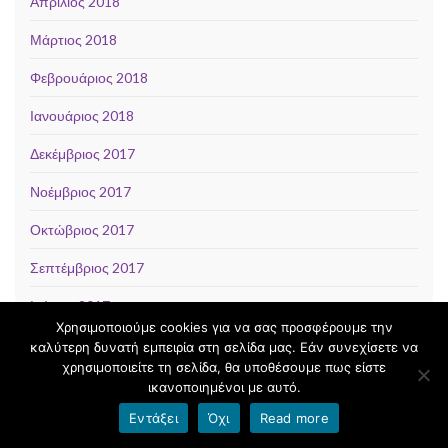
Απρίλιος 2018
Μάρτιος 2018
Φεβρουάριος 2018
Ιανουάριος 2018
Δεκέμβριος 2017
Νοέμβριος 2017
Οκτώβριος 2017
Σεπτέμβριος 2017
Ιούνιος 2017
Χρησιμοποιούμε cookies για να σας προσφέρουμε την
Μάιος 2017
καλύτερη δυνατή εμπειρία στη σελίδα μας. Εάν συνεχίσετε να
χρησιμοποιείτε τη σελίδα, θα υποθέσουμε πως είστε
Απρίλιος 2017
ικανοποιημένοι με αυτό.
Εντάξει
Όχι
Read more
Μάρτιος 2017