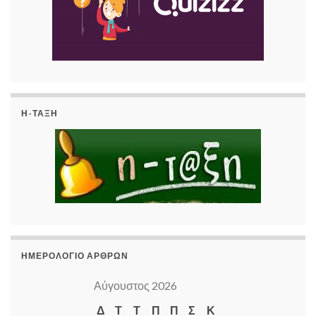
Η-ΤΆΞΗ
ΗΜΕΡΟΛΌΓΙΟ ΆΡΘΡΩΝ
Αύγουστος 2026
Δ
Τ
Τ
Π
Π
Σ
Κ