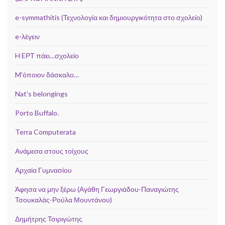
e-symmathitis (Τεχνολογία και δημιουργικότητα στο σχολείο)
e-λέγειν
H EΡΤ πάει…σχολείο
M'όποιον δάσκαλο…
Nat's belongings
Porto Buffalo.
Terra Computerata
Ανάμεσα στους τοίχους
Αρχαία Γυμνασίου
Άφησα να μην ξέρω (Αγάθη Γεωργιάδου-Παναγιώτης
Τσουκαλάς-Ρούλα Μουντάνου)
Δημήτρης Τσιριγώτης