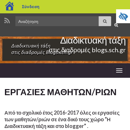
blogs.sch.gr
Σύνδεση
Search
Αναζήτηση
Εναλλαγ
for:
φόρμας
Διαδικτυακή τάξη
αναζήτη
στις διαδρομές blogs.sch.gr
Εναλ
πλοή
ΕΡΓΑΣΙΕΣ ΜΑΘΗΤΩΝ/ΡΙΩΝ
Από το σχολικό έτος 2016-2017 όλες οι εργασίες
των μαθητών/ριών σε ένα δικό τους χώρο “Η
Διαδικτυακή τάξη και στο blogger” .