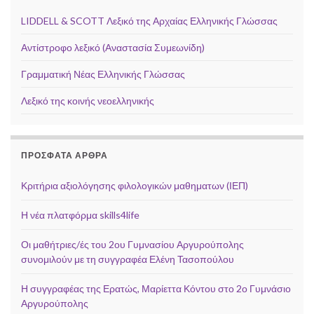
LIDDELL & SCOTT Λεξικό της Αρχαίας Ελληνικής Γλώσσας
Αντίστροφο λεξικό (Αναστασία Συμεωνίδη)
Γραμματική Νέας Ελληνικής Γλώσσας
Λεξικό της κοινής νεοελληνικής
ΠΡΌΣΦΑΤΑ ΆΡΘΡΑ
Κριτήρια αξιολόγησης φιλολογικών μαθηματων (ΙΕΠ)
Η νέα πλατφόρμα skills4life
Οι μαθήτριες/ές του 2ου Γυμνασίου Αργυρούπολης
συνομιλούν με τη συγγραφέα Ελένη Τασοπούλου
Η συγγραφέας της Ερατώς, Μαρίεττα Κόντου στο 2ο Γυμνάσιο
Αργυρούπολης