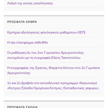
Λεξικό της κοινής νεοελληνικής
ΠΡΌΣΦΑΤΑ ΆΡΘΡΑ
Κριτήρια αξιολόγησης φιλολογικών μαθηματων (ΙΕΠ)
Η νέα πλατφόρμα skills4life
Οι μαθήτριες/ές του 2ου Γυμνασίου Αργυρούπολης
συνομιλούν με τη συγγραφέα Ελένη Τασοπούλου
Η συγγραφέας της Ερατώς, Μαρίεττα Κόντου στο 2ο Γυμνάσιο
Αργυρούπολης
1ο και 2ο βραβείο στο εκπαιδευτικό πρόγραμμα /διαγωνισμό
«Κύπρος Ελλάδα Ομογένεια Κύπρος: Εκπαιδευτικές γέφυρες»
ΠΡΌΣΦΑΤΑ ΣΧΌΛΙΑ