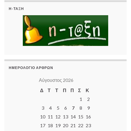
Η-ΤΆΞΗ
ΗΜΕΡΟΛΌΓΙΟ ΆΡΘΡΩΝ
Αύγουστος 2026
Δ
Τ
Τ
Π
Π
Σ
Κ
1
2
3
4
5
6
7
8
9
10
11
12
13
14
15
16
17
18
19
20
21
22
23