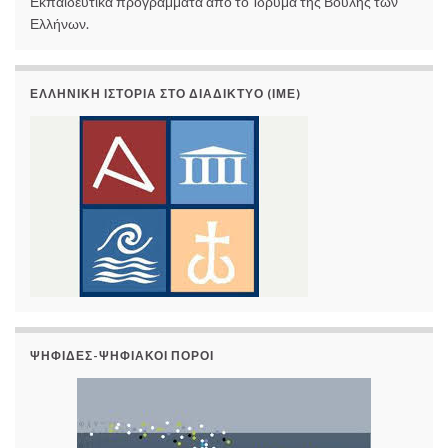
Εκπαιδευτικά προγράμματα από το Ίδρυμα της Βουλής των
Ελλήνων.
ΕΛΛΗΝΙΚΉ ΙΣΤΟΡΊΑ ΣΤΟ ΔΙΑΔΊΚΤΥΟ (ΙΜΕ)
ΨΗΦΊΔΕΣ-ΨΗΦΙΑΚΟΊ ΠΌΡΟΙ