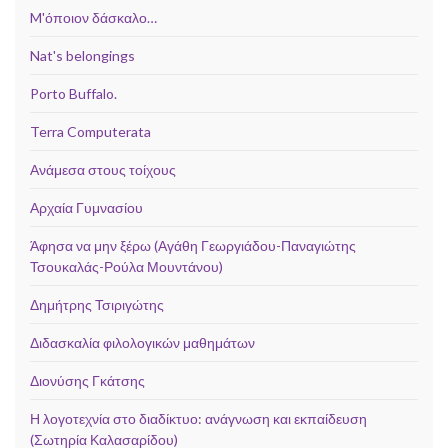
M'όποιον δάσκαλο…
Nat's belongings
Porto Buffalo.
Terra Computerata
Ανάμεσα στους τοίχους
Αρχαία Γυμνασίου
Άφησα να μην ξέρω (Αγάθη Γεωργιάδου-Παναγιώτης
Τσουκαλάς-Ρούλα Μουντάνου)
Δημήτρης Τσιριγώτης
Διδασκαλία φιλολογικών μαθημάτων
Διονύσης Γκάτσης
Η λογοτεχνία στο διαδίκτυο: ανάγνωση και εκπαίδευση
(Σωτηρία Καλασαρίδου)