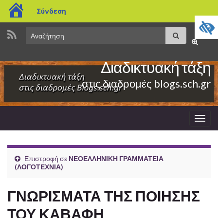
blogs.sch.gr
Σύνδεση
Search
Αναζήτηση
Εναλλαγ
for:
φόρμας
Διαδικτυακή τάξη
αναζήτη
στις διαδρομές blogs.sch.gr
Εναλ
πλοή
Επιστροφή σε
ΝΕΟΕΛΛΗΝΙΚΗ ΓΡΑΜΜΑΤΕΙΑ
(ΛΟΓΟΤΕΧΝΙΑ)
ΓΝΩΡΙΣΜΑΤΑ ΤΗΣ ΠΟΙΗΣΗΣ
ΤΟΥ ΚΑΒΑΦΗ