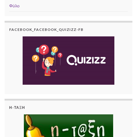
Φύλο
FACEBOOK_FACEBOOK_QUIZIZZ-FB
Η-ΤΆΞΗ