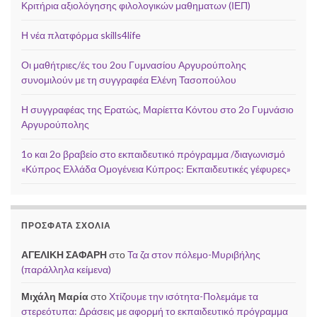
Κριτήρια αξιολόγησης φιλολογικών μαθηματων (ΙΕΠ)
Η νέα πλατφόρμα skills4life
Οι μαθήτριες/ές του 2ου Γυμνασίου Αργυρούπολης
συνομιλούν με τη συγγραφέα Ελένη Τασοπούλου
Η συγγραφέας της Ερατώς, Μαρίεττα Κόντου στο 2ο Γυμνάσιο
Αργυρούπολης
1ο και 2ο βραβείο στο εκπαιδευτικό πρόγραμμα /διαγωνισμό
«Κύπρος Ελλάδα Ομογένεια Κύπρος: Εκπαιδευτικές γέφυρες»
ΠΡΌΣΦΑΤΑ ΣΧΌΛΙΑ
ΑΓΕΛΙΚΗ ΣΑΦΑΡΗ
στο
Τα ζα στον πόλεμο-Μυριβήλης
(παράλληλα κείμενα)
Μιχάλη Μαρία
στο
Χτίζουμε την ισότητα-Πολεμάμε τα
στερεότυπα: Δράσεις με αφορμή το εκπαιδευτικό πρόγραμμα