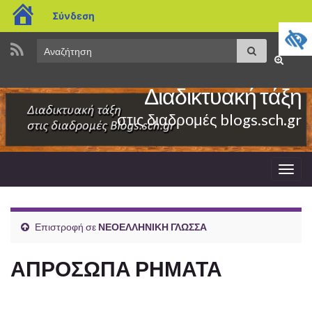
blogs.sch.gr
Σύνδεση
Search
Αναζήτηση
Εναλλαγ
for:
φόρμας
Διαδικτυακή τάξη
αναζήτη
στις διαδρομές blogs.sch.gr
Εναλ
πλοή
Επιστροφή σε
ΝΕΟΕΛΛΗΝΙΚΗ ΓΛΩΣΣΑ
ΑΠΡΟΣΩΠΑ ΡΗΜΑΤΑ