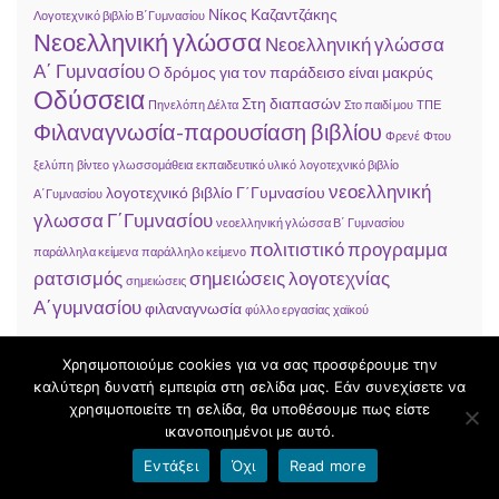
Νίκος Καζαντζάκης
Λογοτεχνικό βιβλίο Β΄Γυμνασίου
Νεοελληνική γλώσσα
Νεοελληνική γλώσσα
Α΄ Γυμνασίου
Ο δρόμος για τον παράδεισο είναι μακρύς
Οδύσσεια
Στη διαπασών
Πηνελόπη Δέλτα
Στο παιδί μου
ΤΠΕ
Φιλαναγνωσία-παρουσίαση βιβλίου
Φρενέ
Φτου
ξελύπη
βίντεο
γλωσσομάθεια
εκπαιδευτικό υλικό
λογοτεχνικό βιβλίο
νεοελληνική
λογοτεχνικό βιβλίο Γ΄Γυμνασίου
Α΄Γυμνασίου
γλωσσα Γ΄Γυμνασίου
νεοελληνική γλώσσα Β΄ Γυμνασίου
πολιτιστικό προγραμμα
παράλληλα κείμενα
παράλληλο κείμενο
ρατσισμός
σημειώσεις λογοτεχνίας
σημειώσεις
Α΄γυμνασίου
φιλαναγνωσία
φύλλο εργασίας
χαϊκού
Χρησιμοποιούμε cookies για να σας προσφέρουμε την
καλύτερη δυνατή εμπειρία στη σελίδα μας. Εάν συνεχίσετε να
χρησιμοποιείτε τη σελίδα, θα υποθέσουμε πως είστε
ικανοποιημένοι με αυτό.
Εντάξει
Όχι
Read more