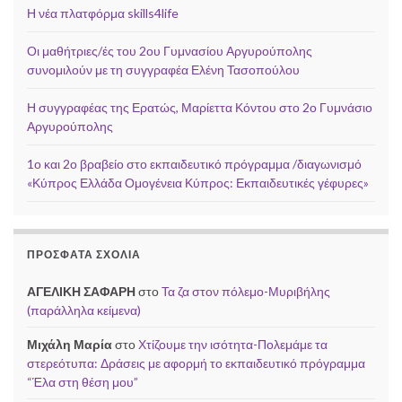
Η νέα πλατφόρμα skills4life
Οι μαθήτριες/ές του 2ου Γυμνασίου Αργυρούπολης
συνομιλούν με τη συγγραφέα Ελένη Τασοπούλου
Η συγγραφέας της Ερατώς, Μαρίεττα Κόντου στο 2ο Γυμνάσιο
Αργυρούπολης
1ο και 2ο βραβείο στο εκπαιδευτικό πρόγραμμα /διαγωνισμό
«Κύπρος Ελλάδα Ομογένεια Κύπρος: Εκπαιδευτικές γέφυρες»
ΠΡΌΣΦΑΤΑ ΣΧΌΛΙΑ
ΑΓΕΛΙΚΗ ΣΑΦΑΡΗ
στο
Τα ζα στον πόλεμο-Μυριβήλης
(παράλληλα κείμενα)
Μιχάλη Μαρία
στο
Χτίζουμε την ισότητα-Πολεμάμε τα
στερεότυπα: Δράσεις με αφορμή το εκπαιδευτικό πρόγραμμα
“Έλα στη θέση μου”