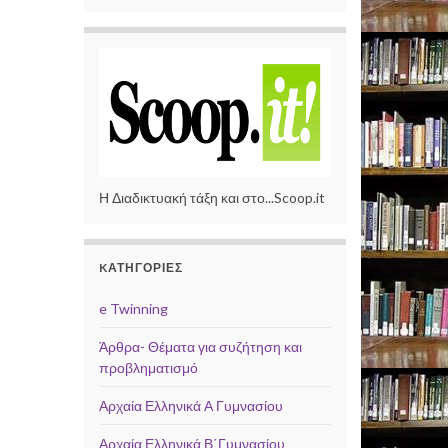
Η Διαδικτυακή τάξη και στο...Scoop.it
KΑΤΗΓΟΡΊΕΣ
e Twinning
Άρθρα- Θέματα για συζήτηση και
προβληματισμό
Αρχαία Ελληνικά Α Γυμνασίου
Αρχαία Ελληνικά Β΄Γυμνασίου