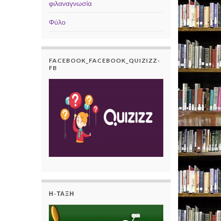
φιλαναγνωσία
Φύλο
FACEBOOK_FACEBOOK_QUIZIZZ-
FB
Η-ΤΆΞΗ