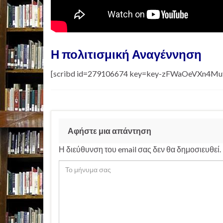
Η πολιτισμική Αναγέννηση
[scribd id=279106674 key=key-zFWaOeVXn4Mu
Αφήστε μια απάντηση
Η διεύθυνση του email σας δεν θα δημοσιευθεί.