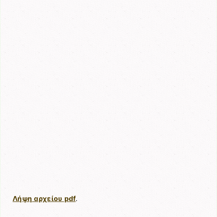
Λήψη αρχείου pdf
.