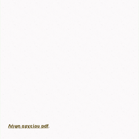
Λήψη αρχείου pdf
.