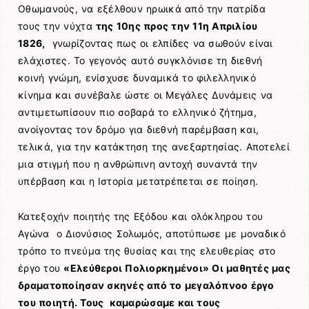
Οθωμανούς, να εξέλθουν ηρωικά από την πατρίδα
τους την νύχτα
της 10ης προς την 11η Απριλίου
1826,
γνωρίζοντας πως οι ελπίδες να σωθούν είναι
ελάχιστες. Το γεγονός αυτό συγκλόνισε τη διεθνή
κοινή γνώμη, ενίσχυσε δυναμικά το φιλελληνικό
κίνημα και συνέβαλε ώστε οι Μεγάλες Δυνάμεις να
αντιμετωπίσουν πιο σοβαρά το ελληνικό ζήτημα,
ανοίγοντας τον δρόμο για διεθνή παρέμβαση και,
τελικά, για την κατάκτηση της ανεξαρτησίας. Αποτελεί
μια στιγμή που η ανθρώπινη αντοχή συναντά την
υπέρβαση και η Ιστορία μετατρέπεται σε ποίηση.
Κατεξοχήν ποιητής της Εξόδου και ολόκληρου του
Αγώνα ο Διονύσιος Σολωμός, αποτύπωσε με μοναδικό
τρόπο το πνεύμα της θυσίας και της ελευθερίας στο
έργο του
«Ελεύθεροι Πολιορκημένοι» Οι μαθητές μας
δραματοποίησαν σκηνές από το μεγαλόπνοο έργο
του ποιητή. Τους καμαρώσαμε και τους