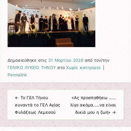
Δημοσιεύθηκε στις
31 Μαρτίου 2026
από τον/την
ΓΕΝΙΚΟ ΛΥΚΕΙΟ ΤΗΝΟΥ
στο
Χωρίς κατηγορία
|
Permalink
←
Το ΓΕΛ Τήνου
«Ας προσπαθήσω ……
Πλοήγηση άρθρων
συναντά το ΓΕΛ Αγίας
λίγο ακόμα…..να είναι
Φυλάξεως Λεμεσού
δικιά μου η ζωή»
→