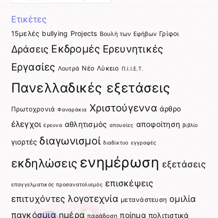
Ετικέτες
15μελές
bullying
Projects
Γρίφοι
Βουλή των Εφήβων
Εκδρομές
Ερευνητικές
Δράσεις
Εργασίες
Νέο Λύκειο
Λουτρά
Π.Ι.Ι.Ε.Τ.
Πανελλαδικές εξετάσεις
Χριστούγεννα
άρθρο
Πρωτοχρονιά
Φαναράκια
έλεγχοι
αθλητισμός
αποφοίτηση
έρευνα
απουσίες
βιβλίο
διαγωνισμοί
γιορτές
διαδίκτυο
εγγραφές
ενημέρωση
εκδηλώσεις
εξετάσεις
επισκέψεις
επαγγελματικός προσανατολισμός
επιτυχόντες
λογοτεχνία
ομιλία
μετανάστευση
παγκόσμια ημέρα
ποίημα
πολιτιστικά
παράδοση