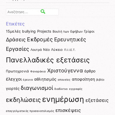
Αναζήτηση
Ετικέτες
15μελές
bullying
Projects
Γρίφοι
Βουλή των Εφήβων
Εκδρομές
Ερευνητικές
Δράσεις
Εργασίες
Νέο Λύκειο
Λουτρά
Π.Ι.Ι.Ε.Τ.
Πανελλαδικές εξετάσεις
Χριστούγεννα
άρθρο
Πρωτοχρονιά
Φαναράκια
έλεγχοι
αθλητισμός
αποφοίτηση
έρευνα
απουσίες
βιβλίο
διαγωνισμοί
γιορτές
διαδίκτυο
εγγραφές
ενημέρωση
εκδηλώσεις
εξετάσεις
επισκέψεις
επαγγελματικός προσανατολισμός