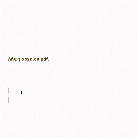
Λήψη αρχείου pdf
.