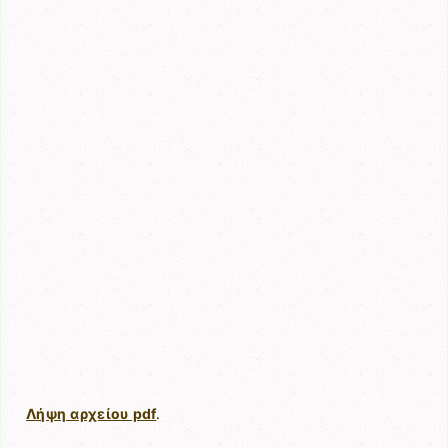
Λήψη αρχείου pdf
.