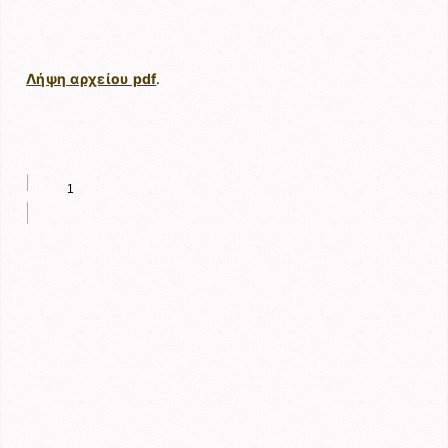
Λήψη αρχείου pdf
.