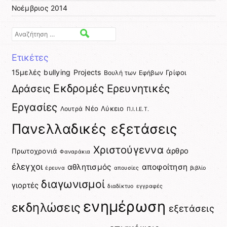
Νοέμβριος 2014
Αναζήτηση
Ετικέτες
15μελές
bullying
Projects
Γρίφοι
Βουλή των Εφήβων
Εκδρομές
Ερευνητικές
Δράσεις
Εργασίες
Νέο Λύκειο
Λουτρά
Π.Ι.Ι.Ε.Τ.
Πανελλαδικές εξετάσεις
Χριστούγεννα
άρθρο
Πρωτοχρονιά
Φαναράκια
έλεγχοι
αθλητισμός
αποφοίτηση
έρευνα
απουσίες
βιβλίο
διαγωνισμοί
γιορτές
διαδίκτυο
εγγραφές
ενημέρωση
εκδηλώσεις
εξετάσεις