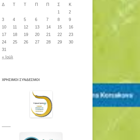
Δ
Τ
Τ
Π
Π
Σ
Κ
1
2
3
4
5
6
7
8
9
10
11
12
13
14
15
16
17
18
19
20
21
22
23
24
25
26
27
28
29
30
31
« Ιούλ
ΧΡΗΣΙΜΟΙ ΣΥΝΔΕΣΜΟΙ