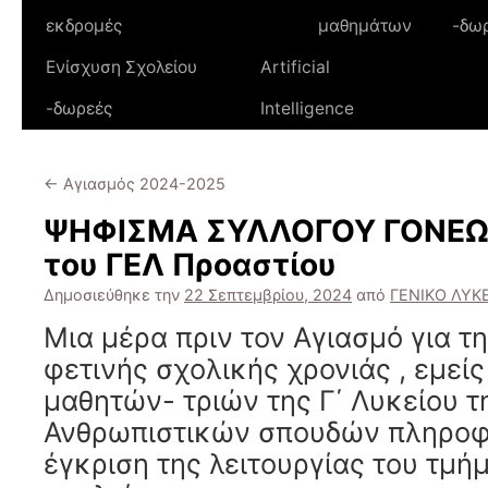
εκδρομές
μαθημάτων
-δω
Ενίσχυση Σχολείου
Artificial
-δωρεές
Intelligence
←
Αγιασμός 2024-2025
ΨΗΦΙΣΜΑ ΣΥΛΛΟΓΟΥ ΓΟΝΕ
του ΓΕΛ Προαστίου
Δημοσιεύθηκε την
22 Σεπτεμβρίου, 2024
από
ΓΕΝΙΚΟ ΛΥΚ
Μια μέρα πριν τον Αγιασμό για τ
φετινής σχολικής χρονιάς , εμείς
μαθητών- τριών της Γ΄ Λυκείου 
Ανθρωπιστικών σπουδών πληροφ
έγκριση της λειτουργίας του τμή