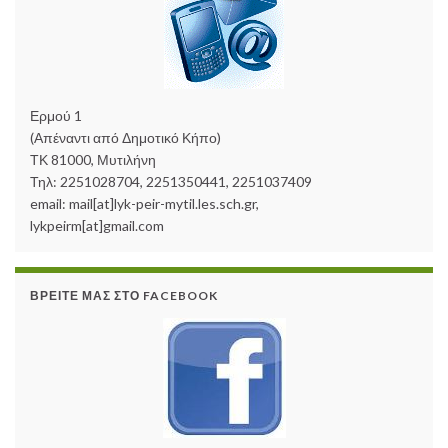
Ερμού 1
(Απέναντι από Δημοτικό Κήπο)
ΤΚ 81000, Μυτιλήνη
Τηλ: 2251028704, 2251350441, 2251037409
email: mail[at]lyk-peir-mytil.les.sch.gr,
lykpeirm[at]gmail.com
ΒΡΕΊΤΕ ΜΑΣ ΣΤΟ FACEBOOK