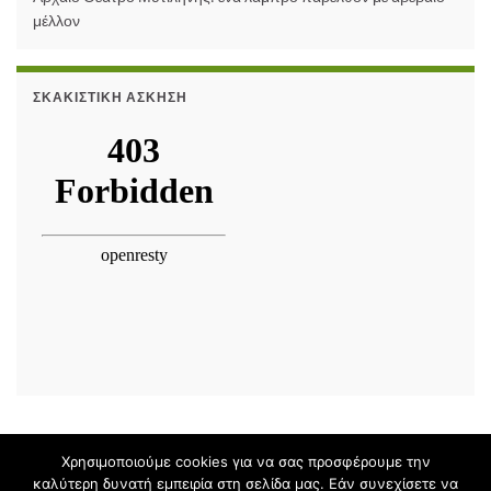
μέλλον
ΣΚΑΚΙΣΤΙΚΉ ΆΣΚΗΣΗ
Χρησιμοποιούμε cookies για να σας προσφέρουμε την
© 2014-26 Πρότυπο Γενικό Λύκειο Μυτιλήνης
καλύτερη δυνατή εμπειρία στη σελίδα μας. Εάν συνεχίσετε να
Σχεδίαση, ανάπτυξη, συντήρηση Ιστολογίου