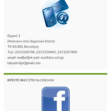
Ερμού 1
(Απέναντι από Δημοτικό Κήπο)
ΤΚ 81000, Μυτιλήνη
Τηλ: 2251028704, 2251350441, 2251037409
email: mail[at]lyk-peir-mytil.les.sch.gr,
lykpeirm[at]gmail.com
ΒΡΕΊΤΕ ΜΑΣ ΣΤΟ FACEBOOK