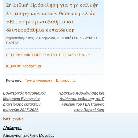
2η Ειδική Πρόσκληση για την κάλυψη
λειτουργικών κενών θέσεων μελών
ΕΕΠ στην πρωτοβάθμια και
δευτεροβάθμια εκπαίδευση
Δημοσιεύθηκε στις
28 Νοεμβρίου, 2025
από
ΓΕΝΙΚΟ ΛΥΚΕΙΟ
ΠΑΡΓΑΣ
ΕΕΠ_2η ΕΙΔΙΚΗ ΠΡΟΣΚΛΗΣΗ_ΕΗΖΗ46ΝΚΠΔ-2Ι5
ΚΕΝΑ σε Παράρτημα
Κάτω από:
Γενικές αναρτήσεις
,
Επικαιρότητα
Πλοήγηση
Εσωτερικός Κανονισμός
Πρακτικό Αξιολόγησης και
Μνημόνιο Ενεργειών
Ανάθεσης εκδρομής της Γ
άρθρων
Διαχείρισης εκτάκτων
λυκέιου του ΓΕΛ Πάργας
αναγκών 2025-2026
στην Βαρκελώνη
Kατηγορίες
Αξιολόγηση
Αξιολόγηση Σχολικής Μονάδας