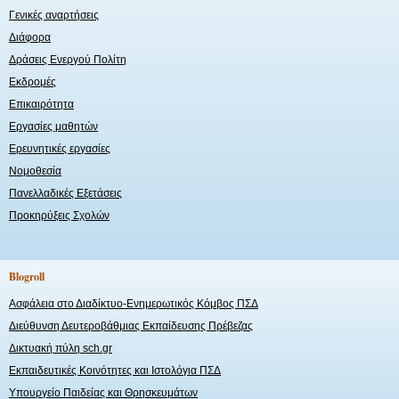
Γενικές αναρτήσεις
Διάφορα
Δράσεις Ενεργού Πολίτη
Εκδρομές
Επικαιρότητα
Εργασίες μαθητών
Ερευνητικές εργασίες
Νομοθεσία
Πανελλαδικές Εξετάσεις
Προκηρύξεις Σχολών
Blogroll
Ασφάλεια στο Διαδίκτυο-Ενημερωτικός Κόμβος ΠΣΔ
Διεύθυνση Δευτεροβάθμιας Εκπαίδευσης Πρέβεζας
Δικτυακή πύλη sch.gr
Εκπαιδευτικές Κοινότητες και Ιστολόγια ΠΣΔ
Υπουργείο Παιδείας και Θρησκευμάτων