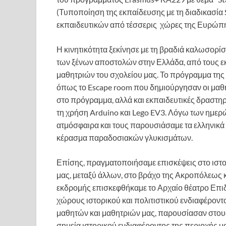
(Τυποποίηση της εκπαίδευσης με τη διαδικασία 
εκπαιδευτικών από τέσσερις χώρες της Ευρώπ
Η κινητικότητα ξεκίνησε με τη βραδιά καλωσορί
των ξένων αποστολών στην Ελλάδα, από τους ε
μαθητριών του σχολείου μας. Το πρόγραμμα της 
όπως το Escape room που δημιούργησαν οι μαθη
στο πρόγραμμα, αλλά και εκπαιδευτικές δραστη
τη χρήση Arduino και Lego EV3. Λόγω των ημερ
ατμόσφαιρα και τους παρουσιάσαμε τα ελληνικά 
κέρασμα παραδοσιακών γλυκισμάτων.
Επίσης, πραγματοποιήσαμε επισκέψεις στο ιστο
μας, μεταξύ άλλων, στο βράχο της Ακροπόλεως 
εκδρομής επισκεφθήκαμε το Αρχαίο θέατρο Επιδ
χώρους ιστορικού και πολιτιστικού ενδιαφέροντ
μαθητών και μαθητριών μας, παρουσίασαν στους
σημεία ιστορικού ενδιαφέροντος της περιοχής 