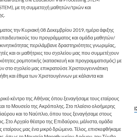
STEM), με τη συμμετοχή μαθητών/τριών και
ης.
σματος την Κυριακή 08 Δεκεμβρίου 2019, ημέρα άφιξης
κπαιδευτικούς του προγράμματος και ομάδα μαθητών/
κινητικότητας περιλάμβανε δραστηριότητες γνωριμίας,
τές και οι μαθήτριες του σχολείου μας που συμμετέχουν
ριότητες ρομποτικής (κατασκευή και προγραμματισμός) με
ών στο σχολείο μας επικρατούσε Χριστουγεννιάτικη
ήθη και έθιμα των Χριστουγέννων με κάλαντα και
ρικό κέντρο της Αθήνας όπου ξεναγήσαμε τους εταίρους
και το Μουσείο της Ακρόπολης. Στο πλαίσιο ολοήμερης
αύρου και το Ναύπλιο, όπου τους ξεναγήσαμε στους
ος. Στο Αρχαίο θέατρο της Επιδαύρου, μάλιστα, ομάδα
 εταίρους μας ένα μικρό δρώμενο. Τέλος, επισκεφθήκαμε
μας, όπως το Μουσείο Μαραθωνείου Δρόμου, τον Τύμβο