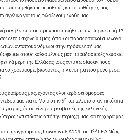
ου επισκεφθήκαμε οι μαθητές και οι μαθήτριές μας
α αγγλικά για τους φιλοξενούμενούς μας.
τική εκδήλωση που πραγματοποιήθηκε την Παρασκευή 13
εων του σχολείου μας, όπου οι παραδοσιακοί σύλλογοι
ωτών, ανταποκρινόμενοι στην πρόσκλησή μας,
όσφεραν στους καλεσμένους μας παραδοσιακές γεύσεις.
ορετικά μέρη της Ελλάδας τους εντυπωσίασαν, τους
λιά να χορεύουμε, βιώνοντας την ενότητα που μόνο μέσα
.
υς εταίρους μας, έχοντας όλοι κερδίσει όμορφες
η
ντεβού μας για το Μάιο στην 5
και τελευταία κινητικότητα
α για μας, όπου γίναμε πρεσβευτές της ελληνικής
λύτερες εντυπώσεις από την περιοχή μας και τη χώρα μας,
ου
α του προγράμματος Erasmus+ ΚΑ229 του 1
ΓΕΛ Νέας
αλαν στην επιτυχία της εβδομάδας φιλοξενίας.