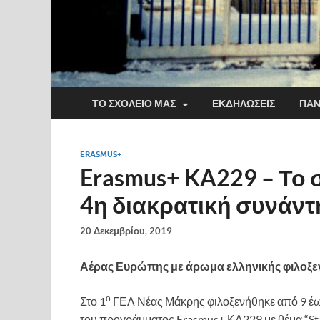
ΤΟ ΣΧΟΛΕΊΟ ΜΑΣ
ΕΚΔΗΛΏΣΕΙΣ
ΠΑΝ
ERASMUS+
Erasmus+ KA229 – Το σ
4η διακρατική συνάν
20 Δεκεμβρίου, 2019
Αέρας Ευρώπης με άρωμα ελληνικής φιλοξε
ο
Στο 1
ΓΕΛ Νέας Μάκρης φιλοξενήθηκε από 9 έως
του προγράμματος Erasmus+ ΚΑ229 με θέμα “Sta