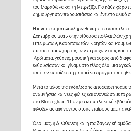
του Μαραθώνα και τη Μπρεξίζα. Για κάθε χώρο π
δημιούργησαν παρουσιάσεις και έντυπο υλικό στ
Η κινητικότητα ολοκληρώθηκε με μια καταπληκ
Δεκεμβρίου 2019 στην αίθουσα πολλαπλών χρήσ
Ηπειρωτών, Καρδιτσιωτών, Κρητών και Ρουμελι
παρουσίασαν χορούς των περιοχών τους και πρ
Αρώματα, γεύσεις, μουσική και χορός από διαφ
ενθουσίασαν και γίναμε στο τέλος όλοι μια αγκα
από την εκπαίδευση μπορεί να πραγματοποιηθεί
Μετά το τέλος της εκδήλωσης αποχαιρετήσαμε το
αναμνήσεις και νέες φιλίες και ανανεώσαμε το ρα
στο Birmingham. Ήταν μια καταπληκτική εβδομάδ
φιλοξενίας αφήνοντας στους εταίρους μας τις κα
Όλοι μας, η Διεύθυνση και η παιδαγωγική ομάδ
Μάκρης, ευχαριστούμε θερμά όλους όσους συνέβ