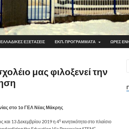
ΕΛΛΑΔΙΚΈΣ ΕΞΕΤΆΣΕΙΣ
ΕΚΠ. ΠΡΟΓΡΆΜΜΑΤΑ
ΏΡΕΣ ΕΝ
χολέιο μας φιλοξενεί την
τηση
νίας στο 1ο ΓΕΛ Νέας Μάκρης
η
 και 13 Δεκεμβρίου 2019 η 4
κινητικότητα στο πλαίσιο
ndardizing the Education Via Processing STEM”