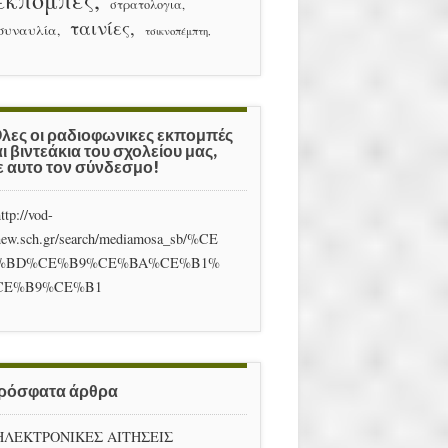
εκπομπές
στρατολογια
ταινίες
συναυλία
τσικνοπέμπτη
Ολες οι ραδιοφωνικες εκπομπές
ι βιντεάκια του σχολείου μας,
ε αυτο τον σύνδεσμο!
ttp://vod-
new.sch.gr/search/mediamosa_sb/%CE
%BD%CE%B9%CE%BA%CE%B1%
CE%B9%CE%B1
ρόσφατα άρθρα
ΗΛΕΚΤΡΟΝΙΚΕΣ ΑΙΤΗΣΕΙΣ