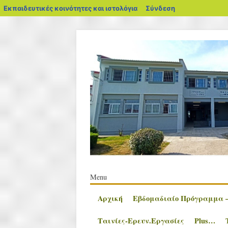
blogs.sch.gr
Εκπαιδευτικές κοινότητες και ιστολόγια
Σύνδεση
Κύριο μενού
Μετάβαση
Menu
σε
Αρχική
Εβδομαδιαίο Πρόγραμμα –
περιεχόμενο
Ταινίες-Ερευν.Εργασίες
Plus…