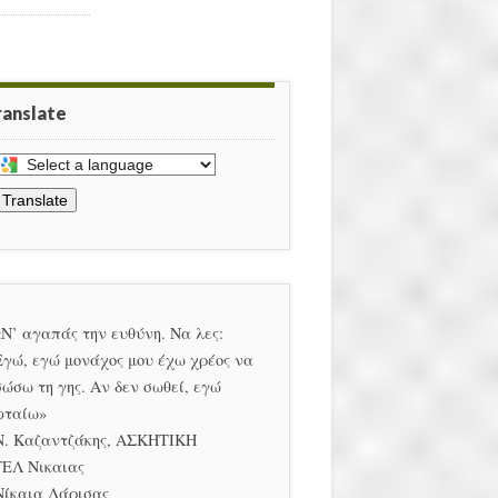
ranslate
elect
Translate
anguage
o
ranslate
his
age
«Ν’ αγαπάς την ευθύνη. Να λες:
Εγώ, εγώ μονάχος μου έχω χρέος να
σώσω τη γης. Αν δεν σωθεί, εγώ
φταίω»
Ν. Καζαντζάκης, ΑΣΚΗΤΙΚΗ
ΓΕΛ Νικαιας
Νίκαια Λάρισας