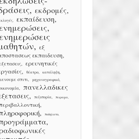
εκδηλώσεις-
δράσεις
εκδρομές
εκπαίδευση
εκλογές
ενημερώσεις
ενημερώσεις
μαθητών
εξ
αποστασεως εκπαιδευση
ερευνητικές
εξετασεις
εργασίες
θέατρο
κατάληψη
μενουμε σπιτι
μηχανογραφικό
πανελλαδικες
οικονομία
εξετασεις
πεζοπορία
πειραμα
περιβαλλοντική
πληροφορική
ποδηλατο
προγράμματα
ραδιοφωνικές