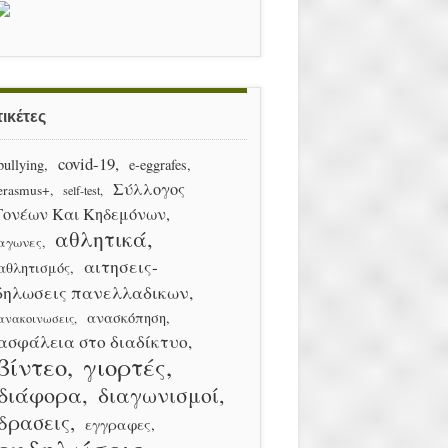
ικέτες
covid-19
bullying
e-eggrafes
Σύλλογος
erasmus+
self-test
Γονέων Και Κηδεμόνων
αθλητικά
αγωνες
αιτησεις-
αθλητισμός
δηλωσεις πανελλαδικων
ανασκόπηση
ανακοινωσεις
ασφάλεια στο διαδίκτυο
βίντεο
γιορτές
διάφορα
διαγωνισμοί
δρασεις
εγγραφες