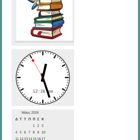
Μάιος 2026
Δ
Τ
Τ
Π
Π
Σ
Κ
1
2
3
4
5
6
7
8
9
10
11
12
13
14
15
16
17