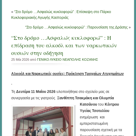
«
“Στο δρόμο …Ασφαλώς κυκλοφορώ” : Επίσκεψη στο Πάρκο
Κυκλοφοριακής Αγωγής Καστοριάς
“Στο δρόμο …Ασφαλώς κυκλοφορώ” : Παρουσίαση της Δράσης
»
“Στο δρόμο …Ασφαλώς κυκλοφορώ” : Η
επίδραση του αλκοόλ και των ναρκωτικών
ουσιών στην οδήγηση
25 Μάι 2026 από
ΓΕΝΙΚΟ ΛΥΚΕΙΟ ΝΕΑΠΟΛΗΣ ΚΟΖΑΝΗΣ
Αλκοόλ και Ναρκωτικές ουσίες: Πρόκληση Τροχαίων Ατυχημάτων
Τη
Δευτέρα 11 Μαΐου 2026
υλοποιήθηκε στο σχολείο μας σε
συνεργασία με τις γιατρούς
Ξανθίππη Τσακμάκη και
Ολυμπία
Κατσάνου
του
Κέντρου
Υγείας Τσοτυλίου
ενημέρωση και
εμπεριστατωμένη
παρουσίαση σχετική με τα