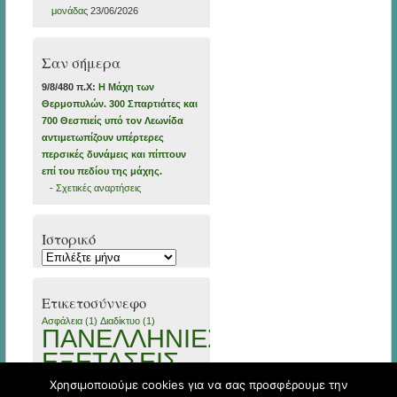
μονάδας
23/06/2026
Σαν σήμερα
9/8/480 π.Χ:
Η Μάχη των
Θερμοπυλών. 300 Σπαρτιάτες και
700 Θεσπιείς υπό τον Λεωνίδα
αντιμετωπίζουν υπέρτερες
περσικές δυνάμεις και πίπτουν
επί του πεδίου της μάχης.
-
Σχετικές αναρτήσεις
Ιστορικό
Ιστορικό
Ετικετοσύννεφο
Ασφάλεια
(1)
Διαδίκτυο
(1)
ΠΑΝΕΛΛΗΝΙΕΣ
ΕΞΕΤΑΣΕΙΣ
(2)
Χρησιμοποιούμε cookies για να σας προσφέρουμε την
Πρόγραμμα_26/10/2020
(1)