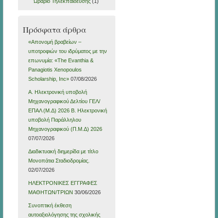
Ωράριο Τηλεκπαίδευσης
(1)
Πρόσφατα άρθρα
«Απονομή βραβείων –
υποτροφιών του ιδρύματος με την
επωνυμία: «The Evanthia &
Panagiotis Xenopoulos
Scholarship, Inc»
07/08/2026
Α. Ηλεκτρονική υποβολή
Μηχανογραφικού Δελτίου ΓΕΛ/
ΕΠΑΛ (Μ.Δ) 2026 Β. Ηλεκτρονική
υποβολή Παράλληλου
Μηχανογραφικού (Π.Μ.Δ) 2026
07/07/2026
Διαδικτυακή διημερίδα με τίτλο
Μονοπάτια Σταδιοδρομίας.
02/07/2026
ΗΛΕΚΤΡΟΝΙΚΕΣ ΕΓΓΡΑΦΕΣ
ΜΑΘΗΤΩΝ/ΤΡΙΩΝ
30/06/2026
Συνοπτική έκθεση
αυτοαξιολόγησης της σχολικής