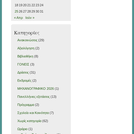
18
19
20
21
22
23
24
25
26
27
28
29
30
31
« Απρ
Ιούν »
Kατηγορίες
Ανακοινώσεις
(29)
Αξιολόγηση
(2)
Βιβλιοθήκη
(8)
ΓΟΝΕΙΣ
(3)
Δράσεις
(31)
Εκδρομές
(2)
ΜΗΧΑΝΟΓΡΑΦΙΚΟ 2026
(1)
Πανελλήνιες εξετάσεις
(13)
Πρόγραμμα
(2)
Σχολείο και Κοινότητα
(7)
Χωρίς κατηγορία
(62)
Ωράριο
(1)