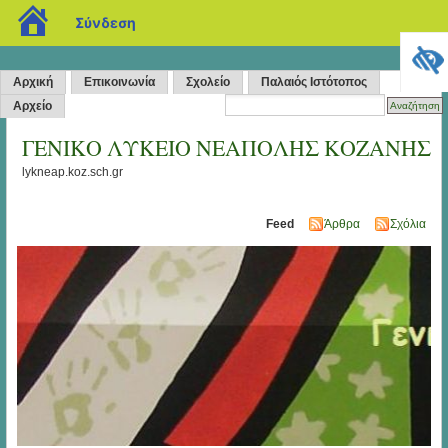
blogs.sch.gr
Σύνδεση
Αρχική
Επικοινωνία
Σχολείο
Παλαιός Ιστότοπος
Αρχείο
ΓΕΝΙΚΟ ΛΥΚΕΙΟ ΝΕΑΠΟΛΗΣ ΚΟΖΑΝΗΣ
lykneap.koz.sch.gr
Feed
Άρθρα
Σχόλια